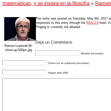
matemáticas, y se inspira en la filosofía
»
Ramon 
This entry was posted on Saturday, May 6th, 2017 at 
responses to this entry through the
RSS 2.0
feed. Yo
Pinging is currently not allowed.
Deja un Comentario
Ramon-Lopezde-M-
close-up-500px.jpg
Nombre (necesario)
Correo (no se publicará) (necesario)
Página web (URI)