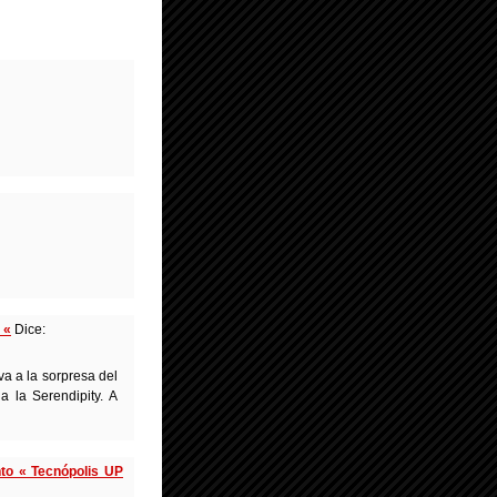
 «
Dice:
va a la sorpresa del
 la Serendipity. A
to « Tecnópolis UP