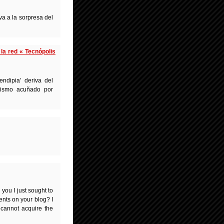
va a la sorpresa del
la red « Tecnópolis
ndipia’ deriva del
gismo acuñado por
you I just sought to
nts on your blog? I
 cannot acquire the