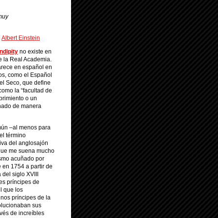
 muy
Albert Einstein
ndipity
no existe en
de la Real Academia.
arece en español en
ios, como el Español
el Seco, que define
como la “facultad de
brimiento o un
unado de manera
mún –al menos para
el término
riva del anglosajón
–que me suena mucho
ismo acuñado por
en 1754 a partir de
del siglo XVIII
es príncipes de
l que los
unos príncipes de la
olucionaban sus
vés de increíbles