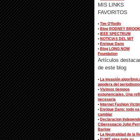
MIS LINKS
FAVORITOS
•
Tim O'Reilly
•
Blog RODNEY BROO
•
IEEE SPECTRUM
•
NOTICIAS DEL MIT
•
Enrique Dans
•
Blog LONG NOW
Foundation
Artículos destaca
de este blog
•
La invasión algorítmic
apodera del periodismo
•
Vivimos tiempos
exponenciales. Una ref
necesaria
•
Internet Fashion Victi
•
Enrique Dans: todo va
cambiar
•
Declaracion Independ
Ciberespacio John Per
Barlow
•
La Neutralidad de la R
•
El MIT abre toda su