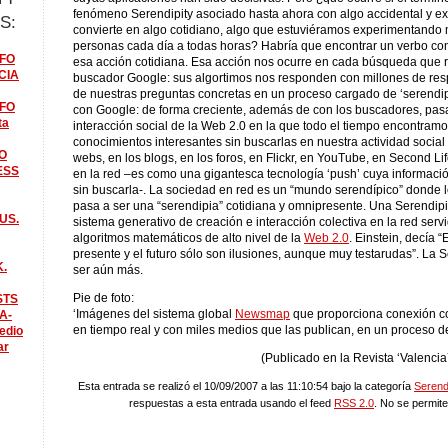
fenómeno Serendipity asociado hasta ahora con algo accidental y ex
S:
convierte en algo cotidiano, algo que estuviéramos experimentando 
personas cada día a todas horas? Habría que encontrar un verbo co
FO
esa acción cotidiana. Esa acción nos ocurre en cada búsqueda que 
CIA
buscador Google: sus algortimos nos responden con millones de re
de nuestras preguntas concretas en un proceso cargado de ‘serendip
FO
con Google: de forma creciente, además de con los buscadores, pasa
ta
interacción social de la Web 2.0 en la que todo el tiempo encontramo
conocimientos interesantes sin buscarlas en nuestra actividad social 
O
webs, en los blogs, en los foros, en Flickr, en YouTube, en Second Lif
ESS
en la red –es como una gigantesca tecnología ‘push’ cuya informaci
sin buscarla-. La sociedad en red es un “mundo serendípico” donde l
pasa a ser una “serendipia” cotidiana y omnipresente. Una Serendip
US.
sistema generativo de creación e interacción colectiva en la red servi
algoritmos matemáticos de alto nivel de la
Web 2.0
. Einstein, decía “
presente y el futuro sólo son ilusiones, aunque muy testarudas”. La 
K.
ser aún más.
Pie de foto:
STS
‘Imágenes del sistema global
Newsmap
que proporciona conexión co
A-
en tiempo real y con miles medios que las publican, en un proceso 
edio
ar
(Publicado en la Revista ‘Valencia
Esta entrada se realizó el 10/09/2007 a las 11:10:54 bajo la categoría
Serendi
respuestas a esta entrada usando el feed
RSS 2.0
. No se permite