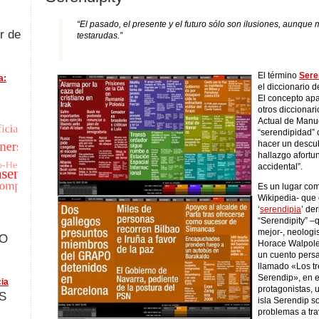
“El pasado, el presente y el futuro sólo son ilusiones, aunque
r de
testarudas.”
El término
Sere
a:
el diccionario 
El concepto ap
otros diccionar
Actual de Manu
“serendipidad” 
hacer un descu
hallazgo afort
accidental”.
Es un lugar co
Wikipedia- que 
‘
serendipia
’ de
“Serendipity” 
mejor-, neolog
FO
Horace Walpole 
un cuento persa 
llamado «Los tr
Serendip», en e
ia
protagonistas, 
S
isla Serendip s
problemas a tra