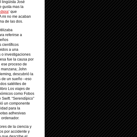
l lingüista José
le gusta mas la
dipia
’ que
 A mi no me acaban
na de las dos.
tilizaba
a referirse a
ueños
 científicos
bidos a una
 o investigaciones
esa fue la causa por
n ese proceso de
na manzana; John
leming, descubrió la
és de un sueño –eso
dos satélites de
ibro Los viajes de
tronómicos como Fobos
 Swift. “Serendípico”
adió un componente
idad para la
 notas adhesivas
e ordenador.
res de la ciencia y
os por accidente y
o que describe el