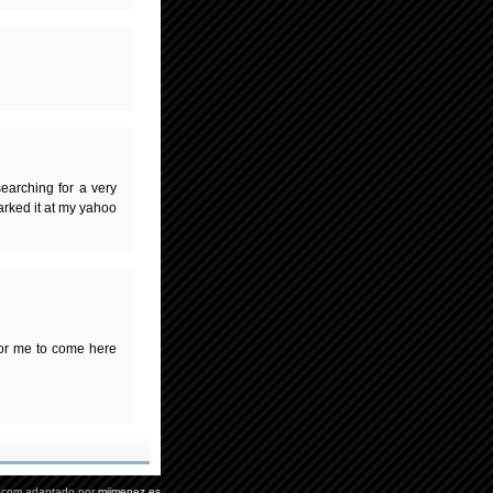
earching for a very
arked it at my yahoo
for me to come here
.com adaptado por
mjimenez.es