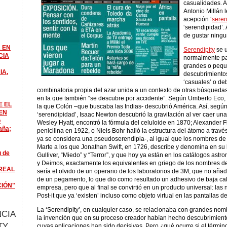
casualidades. A
Antonio Millán 
acepción ‘
seren
‘serendipidad’.
de gustar ningu
 EN
Serendipity
se u
CIA
normalmente par
grandes o peq
IA,
descubrimientos
‘casuales’ o de
combinatoria propia del azar unida a un contexto de otras búsquedas
en la que también “se descubre por accidente”. Según Umberto Eco, 
E EL
la que Colón –que buscaba las Indias- descubrió América. Así, segú
EN
‘serendipidad’, Isaac Newton descubrió la gravitación al ver caer u
o
Wesley Hyatt, encontró la fórmula del celuloide en 1870; Alexander F
aña;
penicilina en 1922, o Niels Bohr halló la estructura del átomo a trav
ya se considera una pseudoserendipia-, al igual que los nombres de 
Marte a los que Jonathan Swift, en 1726, describe y denomina en su l
u de
Gulliver, “Miedo” y “Terror”, y que hoy ya están en los catálogos as
y Deimos, exactamente los equivalentes en griego de los nombres de
REAL
sería el olvido de un operario de los laboratorios de 3M, que no añ
de un pegamento, lo que dio como resultado un adhesivo de baja cal
CIÓN"
empresa, pero que al final se convirtió en un producto universal: las
Post-it que ya ‘existen’ incluso como objeto virtual en las pantallas d
La ‘Serendipity’, en cualquier caso, se relacionaba con grandes nomb
CIA
la invención que en su proceso creador habían hecho descubrimient
TY
cuyas aplicaciones han sido decisivas. Pero ¿qué ocurre si el términ