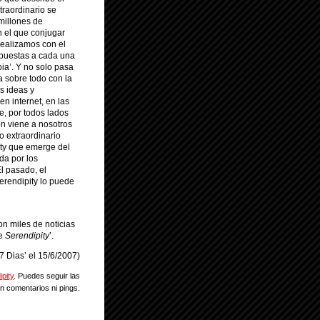
traordinario se
millones de
n el que conjugar
realizamos con el
spuestas a cada una
ia’. Y no solo pasa
 sobre todo con la
s ideas y
en internet, en las
e, por todos lados
ón viene a nosotros
o extraordinario
ity que emerge del
da por los
El pasado, el
Serendipity lo puede
n miles de noticias
de
Serendipity
’.
7 Dias’ el 15/6/2007)
pity
. Puedes seguir las
n comentarios ni pings.