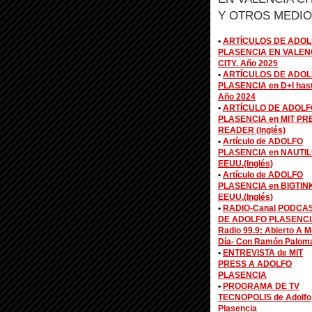
Y OTROS MEDIO
•
ARTÍCULOS DE ADOL
PLASENCIA EN VALEN
CITY. Año 2025
•
ARTÍCULOS DE ADOL
PLASENCIA en D+I has
Año 2024
•
ARTÍCULO DE ADOLF
PLASENCIA en MIT PR
READER (Inglés)
•
Artículo de ADOLFO
PLASENCIA en NAUTIL
EEUU.(Inglés)
•
Artículo de ADOLFO
PLASENCIA en BIGTIN
EEUU.(Inglés)
•
RADIO-Canal PODCA
DE ADOLFO PLASENCI
Radio 99.9: Abierto A M
Día- Con Ramón Palom
•
ENTREVISTA de MIT
PRESS A ADOLFO
PLASENCIA
•
PROGRAMA DE TV
TECNOPOLIS de Adolfo
Plasencia