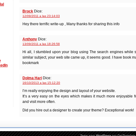
Hal
Brock
Dice:
12/09/2011 a las 23:14:03
Hey there terrific write-up , Many thanks for sharing this info
Anthony
Dice:
13/09/2011 a las 18:26:58
Hi all, I stumbled upon your blog using The search engines while s
similar subject, your web site came up, it seems good. I have book m
bookmark
Dolma Hari
Dice:
16/10/2013 a las 15:12:20
I’m really enjoying the design and layout of your website.
It’s a very easy on the eyes which makes it much more enjoyable 
and visit more often.
Did you hire out a designer to create your theme? Exceptional work!
Tema para
WordPress
por GetTemplate