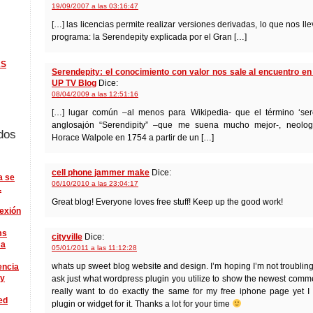
19/09/2007 a las 03:16:47
[…] las licencias permite realizar versiones derivadas, lo que nos lle
programa: la Serendepity explicada por el Gran […]
KS
Serendepity: el conocimiento con valor nos sale al encuentro en 
UP TV Blog
Dice:
08/04/2009 a las 12:51:16
[…] lugar común –al menos para Wikipedia- que el término ‘sere
anglosajón “Serendipity” –que me suena mucho mejor-, neolo
dos
Horace Walpole en 1754 a partir de un […]
cell phone jammer make
Dice:
a se
06/10/2010 a las 23:04:17
.
Great blog! Everyone loves free stuff! Keep up the good work!
lexión
ms
cityville
Dice:
 a
05/01/2011 a las 11:12:28
whats up sweet blog website and design. I’m hoping I’m not troubling 
encia
ry
ask just what wordpress plugin you utilize to show the newest comme
really want to do exactly the same for my free iphone page yet I
ed
plugin or widget for it. Thanks a lot for your time