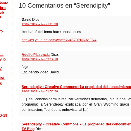
lósofo
10 Comentarios en “Serendipity”
ibro
eb
A
David
Dice:
12/09/2007 a las 21:25:30
fo
Iker habló del tema hace unos meses
http://es.youtube.com/watch?v=AZ9PNK3AEN4
La
Adolfo Plasencia
Dice:
y lo
18/09/2007 a las 03:17:18
Jaja,
u'
Estupendo video David
IAL
y
Serendepity • Creative Commons • La propiedad del conocimiento
19/09/2007 a las 01:56:56
[…] las licencias permite realizar versiones derivadas, lo que nos lle
programa: la Serendepity explicada por el Gran Wyoming gracis a
continuación, Tecnópolis entrevista al […]
ID-19
Serendepity • Creative Commons • La propiedad del conocimien
TV Blog
Dice: