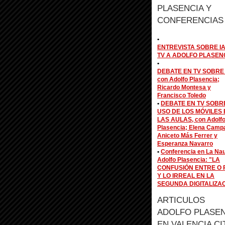
PLASENCIA Y
CONFERENCIAS
•
ENTREVISTA SOBRE IA
TV A ADOLFO PLASEN
•
DEBATE EN TV SOBRE 
con Adolfo Plasencia;
Ricardo Montesa y
Francisco Toledo
•
DEBATE EN TV SOBR
USO DE LOS MÓVILES 
LAS AULAS, con Adolf
Plasencia; Elena Camp
Aniceto Más Ferrer y
Esperanza Navarro
•
Conferencia en La Na
Adolfo Plasencia: "LA
CONFUSIÓN ENTRE O 
Y LO IRREAL EN LA
SEGUNDA DIGITALIZA
ARTICULOS
ADOLFO PLASEN
EN VALENCIA CI