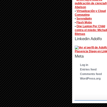
publicación de ciencia/
Abelson
•
Virtualización y Cloud
Computing
•
Serendipity
•
Flash Mobs
•
One Laptop Per Child
contra el miedo: Michail
Bletsas
Linkedin Adolfo
Meta
Log in
Entries feed
Comments feed
WordPress.org