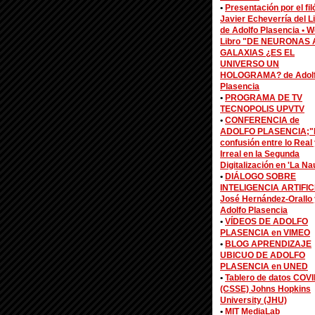
•
Presentación por el fi
Javier Echeverría del L
de Adolfo Plasencia •
W
Libro "DE NEURONAS 
GALAXIAS ¿ES EL
UNIVERSO UN
HOLOGRAMA? de Adol
Plasencia
•
PROGRAMA DE TV
TECNOPOLIS UPVTV
•
CONFERENCIA de
ADOLFO PLASENCIA;"
confusión entre lo Real 
Irreal en la Segunda
Digitalización en 'La Na
•
DIÁLOGO SOBRE
INTELIGENCIA ARTIFIC
José Hernández-Orallo 
Adolfo Plasencia
•
VÍDEOS DE ADOLFO
PLASENCIA en VIMEO
•
BLOG APRENDIZAJE
UBICUO DE ADOLFO
PLASENCIA en UNED
•
Tablero de datos COV
(CSSE) Johns Hopkins
University (JHU)
•
MIT MediaLab