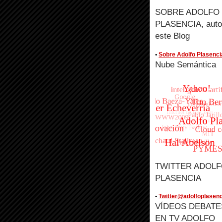
SOBRE ADOLFO
PLASENCIA, auto
este Blog
•
Sobre Adolfo Plasenci
Nube Semántica
TWITTER ADOL
PLASENCIA
•
Twitter@adolfoplasenc
VÍDEOS DEBATE
EN TV ADOLFO