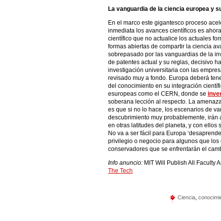
La vanguardia de la ciencia europea y s
En el marco este gigantesco proceso acele
inmediata los avances científicos es ahor
científico que no actualice los actuales 
formas abiertas de compartir la ciencia av
sobrepasado por las vanguardias de la inv
de patentes actual y su reglas, decisivo ha
investigación universitaria con las empre
revisado muy a fondo. Europa deberá tene
del conocimiento en su integración cientí
esuropeas como el CERN, donde se
inve
soberana lección al respecto. La amenaz
es que si no lo hace, los escenarios de v
descubrimiento muy probablemente, irán 
en otras latitudes del planeta, y con ellos
No va a ser fácil para Europa ‘desaprende
privilegio o negocio para algunos que los
conservadores que se enfrentarán el camb
Info anuncio:
MIT Will Publish All Facu
The Tech
Ciencia
,
conocimie