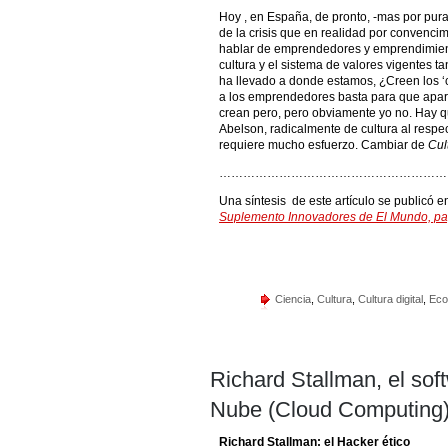
Hoy , en España, de pronto, -mas por pura
de la crisis que en realidad por convenci
hablar de emprendedores y emprendimient
cultura y el sistema de valores vigentes t
ha llevado a donde estamos, ¿Creen los 
a los emprendedores basta para que apare
crean pero, pero obviamente yo no. Hay q
Abelson, radicalmente de cultura al respec
requiere mucho esfuerzo. Cambiar de
Cul
…………………………………………………
Una síntesis de este artículo se publicó 
Suplemento Innovadores de El Mundo, pa
Ciencia
,
Cultura
,
Cultura digital
,
Eco
Richard Stallman, el sof
Nube (Cloud Computing
Richard Stallman: el Hacker ético