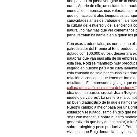
año pasado en plena vorágine de la crisis,
euros. Aparte de ello, un estudio internaci
mundial de empresas mas valoradas pero
que no hace contratos temporales, aunque
capacidades antes de trabajar en la empr
la cultura del esfuerzo y de la eficiencia
natural, no hay mas que ver comentarios pa
parte, retratan bastante bien a quien los p
Con esas credenciales, es normal que el 
patrocinador del Premio al Emprendedor 
dotado con 100.000 euros-, despertara e
palabras que van mas alla de su empresa 
esta sea.
Roig
se manifestó muy preocupad
llegado en nuestro país y de cuya lamenta
esta causada no solo por causas exteriore
relación al concepto que tenemos tanto de
resultados. El empresario dijo algo que ens
cultura del maná a la cultura del esfuerzo
idea que me parece crucial.
Juan Roig
cre
modelo de valores”. La prefiero y la comp
un buen diagnóstico de lo que estamos viv
Nuestro cambio a mejor pasa por una prof
esfuerzo y resultado. También dijo que he
“mas con menos”. Y sobre nuestro modelo
generalizada que hay que cambiar) afirm
sobreprotegido y poco productivo”. Pero cl
vivimos, -que Roig denuncia-, hay hasta qu