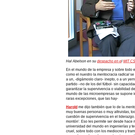
Hal Abelson en su
despacho en e
l
MIT CS
En el mundo de la empresa y sobre todo 
como el nuestro la
meritocracia radical
se 
a un, -digámoslo claro- inepto, o a un ye
partido –no de los del fútbol- sin capaci
garantizar la supervivencia o viabilidad 
mundo de las microempresas se supone i
raras excepciones, que las hay-
Harold
me dijo también que lo de la
merit
muy buenas personas o muy altruistas, tod
cuestión de supervivencia en el liderazgo.
montón’. Eso les permite ser desde hace me
universidad del mundo en ingenierías y t
cruel, sobre todo con los mediocres y tr