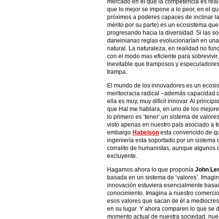
mercado en el que la competencia es real 
que lo mejor se impone a lo peor, en el q
próximos a poderes capaces de inclinar la 
mérito por su parte) es un ecosistema qu
progresando hacia la diversidad. Si las 
darwinianas
reglas evolucionarían en una 
natural. La naturaleza, en realidad no func
con el modo mas eficiente para sobrevivir
inevitable que tramposos y especuladores 
trampa.
El mundo de los innovadores es un ecos
meritocracia radical –además capacidad de
ella es muy, muy difícil innovar. Al princi
que Hal me hablara, en uno de los mejore
lo primero es ‘tener’ un sistema de valores
visto apenas en nuestro país asociado a t
embargo
Habelson
esta convencido de qu
ingeniería esta soportado por un sistema de
corralito de humanistas, aunque algunos d
excluyente.
Hagamos ahora lo que proponía
John Le
basada en un sistema de ‘valores’. Imag
innovación estuviera esencialmente basa
conocimiento. Imagina a nuestro comercio
esos valores que sacan de él a mediocres
en su lugar. Y ahora comparen lo que se d
momento actual de nuestra sociedad, nue