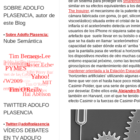
de un sistema para proteger los
smartpho
similar en su efectos equivalentes a los 
SOBRE ADOLFO
The Inquirer
, el mecanismo de la patente 
PLASENCIA, autor de
cámara fabricada con goma, (o gel, silico
viscoelástico) situada entre el cristal de la
este Blog
inflaría si el acelerómetro detecta un inm
usuarios de los iPhone ni siquiera sabe qu
•
Sobre Adolfo Plasencia:
artefacto que suele llevar en su bolsilo
Nube Semántica
que se ha dado en llamar ‘acelerómetros’ q
capacidad de saber dónde esta el ‘arriba ‘
que la pantalla pasa de vertical a horizo
los dispositivos moviles de otro muchas c
entorno espacial próximo, como las tecnol
giroscópicos de mantenimiento del equili
mantener orientada a la Estación Espacial
‘horizontes artificiales’ utilizando alguna
tiene que ver con el hasta hace poco miste
Casimir-Polder, que una serie de genios 
por desvelar. Entre ellos esta
Alejandro 
también en Harvard, con el que he tenido e
efecto Casimir o la fuerzas de Casimir-Pol
TWITTER ADOLFO
PLASENCIA
•
Twitter@adolfoplasencia
VÍDEOS DEBATES
EN TV ADOLFO