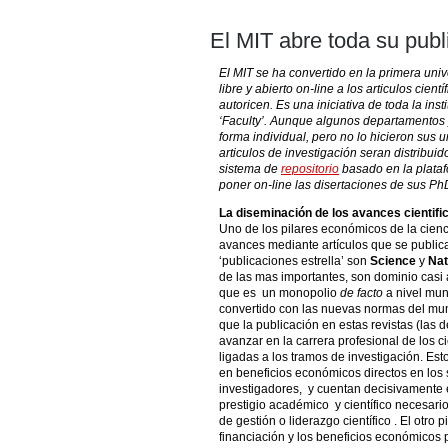
El MIT abre toda su publ
El MIT se ha convertido en la primera uni
libre y abierto on-line a los articulos cien
autoricen. Es una iniciativa de toda la in
‘Faculty’. Aunque algunos departamentos 
forma individual, pero no lo hicieron sus
articulos de investigación seran distribuid
sistema de
repositorio
basado en la plata
poner on-line las disertaciones de sus Ph
La diseminación de los avances cientifi
Uno de los pilares económicos de la cienc
avances mediante artículos que se publican
‘publicaciones estrella’ son
Science
y
Nat
de las mas importantes, son dominio casi 
que es un monopolio
de facto
a nivel mun
convertido con las nuevas normas del mu
que la publicación en estas revistas (las d
avanzar en la carrera profesional de los c
ligadas a los tramos de investigación. Est
en beneficios económicos directos en los 
investigadores, y cuentan decisivamente en
prestigio académico y científico necesari
de gestión o liderazgo científico . El otro 
financiación y los beneficios económicos p