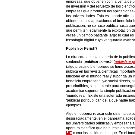
empresas, que obtienen con la venta de bie
de inversión y del esfuerzo de los científi
empresas que producen las aplicaciones 
las universidades. Esta es la parte oficia
obtener con su aplicaciones el beneficio i
publicación, no se hace pública hasta que
que permiten legalmente la explotación de 
veces un tiempo bastante largo lo cual es 
tecnología digital cuya vanguardia avanz
Publish or Perish?
La otra cara de esta moneda de la publica
sentencia ‘
publicar o morir
‘ (
publish or p
(algo prescindible -porque se tiene acceso
publica en las revista científicas important
funcione en el mundo real y suponga un i
beneficio empresarial y/o social directo, 
prescindibles, simplemente para consegui
académico suponen la simple publicación
‘mundo real’. Existe una soterrada picar
‘publicar por publicar’ de la que nadie h
ejemplos.
Alguien debería revisar este sistema de 
desgraciadamente, en el panorama académi
las universidades públicas, y empezar a a
apertura científica que ha puesto en marc
MIT
como institución en bloque. En el fond