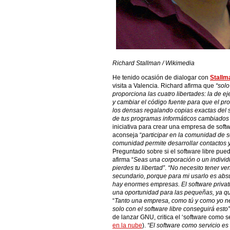
Richard Stallman / Wikimedia
He tenido ocasión de dialogar con
Stallm
visita a Valencia. Richard afirma que
“solo
proporciona las cuatro libertades: la de e
y cambiar el código fuente para que el pr
los densas regalando copias exactas del so
de tus programas informáticos cambiados
iniciativa para crear una empresa de softw
aconseja “
participar en la comunidad de s
comunidad permite desarrollar contactos y
Preguntado sobre si el software libre p
afirma “
Seas una corporación o un individ
pierdes tu libertad”
.
“No necesito tener ve
secundario, porque para mi usarlo es absu
hay enormes empresas. El software privat
una oportunidad para las pequeñas, ya que 
“
Tanto una empresa, como tú y como yo nec
solo con el software libre conseguirá esto”
de lanzar GNU, critica el ‘software como ser
en la nube
).
“El software como servicio es 