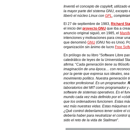
Inventó el concepto de
copyleft
, utilizado 
la mayor parte del sistema GNU, excepto 
liberó el núcleo Linux con
GPL
, completa
El 27 de septiembre de 1983,
Richard St
el inicio del
proyecto GNU
que iba a crear
anuncio original siguió, en 1985, el
Manif
intenciones y motivaciones para crear una 
que denominó
GNU
(GNU No es Unix). Po
organización sin ánimo de lucro
Free Sof
En prólogo de su libro “Software Libre pa
catedrático de leyes de la Universidad S
afirma: “
Cada generación tiene su filósofo:
imaginación de una época… con reconoci
por la gente que expresa sus ideales, sea
movimiento político. Nuestra generación ti
escritor profesional. Es un programador.
R
laboratorios del MIT como programador y 
software de sistemas operativos. Es el fu
mundo cada vez más definido por el «códi
que los ordenadores funcionen. Estas má
vez más nuestras vidas. Estas máquinas no
¿Qué control deberíamos tener sobre el 
debería haber para neutralizar el contro
sido el reto de la vida de Stallman
”.