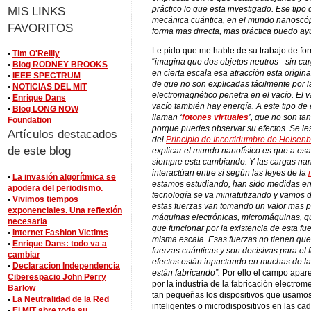
MIS LINKS
práctico lo que esta investigado. Ese tip
mecánica cuántica, en el mundo nanoscó
FAVORITOS
forma mas directa, mas práctica puedo ay
Le pido que me hable de su trabajo de f
•
Tim O'Reilly
“
imagina que dos objetos neutros –sin car
•
Blog RODNEY BROOKS
en cierta escala esa atracción esta origin
•
IEEE SPECTRUM
de que no son explicadas fácilmente por l
•
NOTICIAS DEL MIT
electromagnético penetra en el vacío. El v
•
Enrique Dans
vacío también hay energía. A este tipo de ene
•
Blog LONG NOW
llaman ‘
fotones virtuales
’, que no son ta
Foundation
porque puedes observar su efectos. Se les
Artículos destacados
del
Principio de Incertidumbre de Heisen
de este blog
explicar el mundo nanofísico es que a esa
siempre esta cambiando. Y las cargas nan
interactúan entre si según las leyes de la
•
La invasión algorítmica se
estamos estudiando, han sido medidas en
apodera del periodismo.
tecnología se va miniatutizando y vamos d
•
Vivimos tiempos
estas fuerzas van tomando un valor mas 
exponenciales. Una reflexión
máquinas electrónicas, micromáquinas, q
necesaria
que funcionar por la existencia de esta fu
•
Internet Fashion Victims
misma escala. Esas fuerzas no tienen que 
•
Enrique Dans: todo va a
fuerzas cuánticas y son decisivas para el
cambiar
efectos están inpactando en muchas de l
•
Declaracion Independencia
están fabricando”.
Por ello el campo apar
Ciberespacio John Perry
por la industria de la fabricación electro
Barlow
tan pequeñas los dispositivos que usamos
•
La Neutralidad de la Red
inteligentes o microdispositivos en las ca
•
El MIT abre toda su