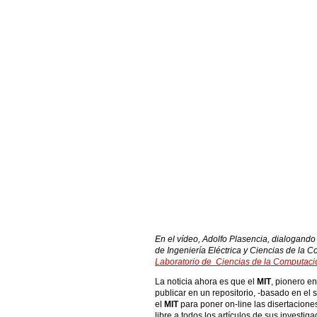
En el vídeo, Adolfo Plasencia, dialogand
de Ingeniería Eléctrica y Ciencias de la 
Laboratorio de Ciencias de la Computación
La noticia ahora es que el
MIT
, pionero e
publicar en un repositorio, -basado en el
el
MIT
para poner on-line las disertacion
libre a todos los artículos de sus investiga