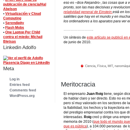
eso es
–dice Alejandro-,
las cosas que a v
publicación de ciencia/Hal
pronto, son las mas decisivas y revolucio
Abelson
relatividad general de Einstein
está en lo
•
Virtualización y Cloud
satélites que hay en el mundo y en much
Computing
los ordenadores a los aparatos para ver el 
•
Serendipity
•
Flash Mobs
……………………..
•
One Laptop Per Child
contra el miedo: Michail
Un síntesis de
este artículo se publicó e
Bletsas
de junio de 2010.
Linkedin Adolfo
Ciencia
,
Física
,
MIT
,
nanomáqu
Meta
Log in
Meritocracia
Entries feed
Comments feed
El empresario
Juan Roig
tiene, según dic
WordPress.org
de hablar claro y ser directo. Esto no es
pero sí muy valorado en los sectores de 
la fiabilidad, los hechos y la trayectoria 
del prestigio empresarial contra los que d
interesadas.
Roig
creó y dirige una empre
memoria de 2010 (
que todo el mundo pued
que es pública
), a 104.000 personas de l