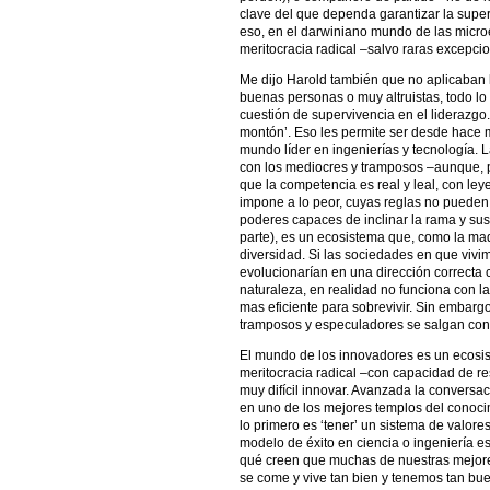
clave del que dependa garantizar la supe
eso, en el darwiniano mundo de las micr
meritocracia radical –salvo raras excepci
Me dijo Harold también que no aplicaban l
buenas personas o muy altruistas, todo lo 
cuestión de supervivencia en el liderazgo.
montón’. Eso les permite ser desde hace me
mundo líder en ingenierías y tecnología. L
con los mediocres y tramposos –aunque, p
que la competencia es real y leal, con le
impone a lo peor, cuyas reglas no pueden
poderes capaces de inclinar la rama y sus 
parte), es un ecosistema que, como la ma
diversidad. Si las sociedades en que viv
evolucionarían en una dirección correcta 
naturaleza, en realidad no funciona con la
mas eficiente para sobrevivir. Sin embarg
tramposos y especuladores se salgan con l
El mundo de los innovadores es un ecosi
meritocracia radical –con capacidad de res
muy difícil innovar. Avanzada la conversa
en uno de los mejores templos del conocim
lo primero es ‘tener’ un sistema de valor
modelo de éxito en ciencia o ingeniería es
qué creen que muchas de nuestras mejores
se come y vive tan bien y tenemos tan bu