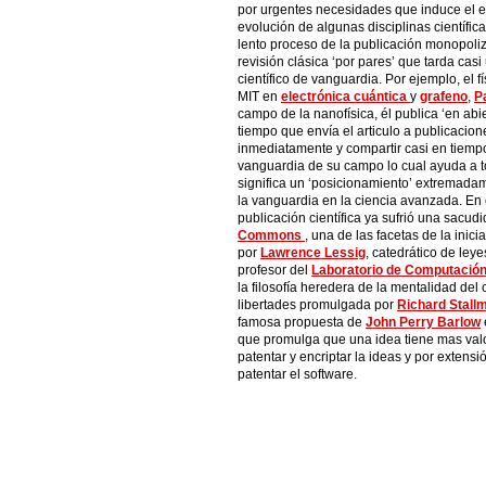
por urgentes necesidades que induce el e
evolución de algunas disciplinas científi
lento proceso de la publicación monopoliz
revisión clásica ‘por pares’ que tarda cas
científico de vanguardia. Por ejemplo, el 
MIT en
electrónica cuántica
y
grafeno
,
P
campo de la nanofísica, él publica ‘en abie
tiempo que envía el articulo a publicaci
inmediatamente y compartir casi en tiemp
vanguardia de su campo lo cual ayuda a t
significa un ‘posicionamiento’ extremada
la vanguardia en la ciencia avanzada. En 
publicación científica ya sufrió una sacudi
Commons
, una de las facetas de la inici
por
Lawrence Lessig
, catedrático de leye
profesor del
Laboratorio de Computación e
la filosofía heredera de la mentalidad del
libertades promulgada por
Richard Stall
famosa propuesta de
John Perry Barlow
que promulga que una idea tiene mas val
patentar y encriptar la ideas y por extensi
patentar el software.