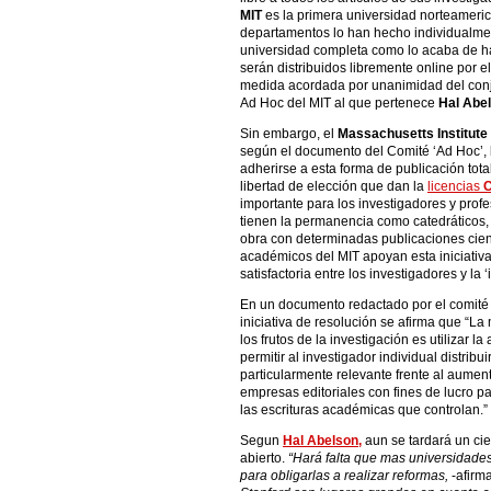
MIT
es la primera universidad norteamerica
departamentos lo han hecho individualmen
universidad completa como lo acaba de hac
serán distribuidos libremente online por e
medida acordada por unanimidad del conj
Ad Hoc del MIT al que pertenece
Hal Abe
Sin embargo, el
Massachusetts Institute 
según el documento del Comité ‘Ad Hoc’, l
adherirse a esta forma de publicación tota
libertad de elección que dan la
licencias
C
importante para los investigadores y prof
tienen la permanencia como catedráticos, p
obra con determinadas publicaciones cient
académicos del MIT apoyan esta iniciativ
satisfactoria entre los investigadores y la ‘i
En un documento redactado por el comité 
iniciativa de resolución se afirma que “L
los frutos de la investigación es utilizar l
permitir al investigador individual distribui
particularmente relevante frente al aument
empresas editoriales con fines de lucro p
las escrituras académicas que controlan.”
Segun
Hal Abelson,
aun se tardará un cie
abierto.
“Hará falta que mas universidades
para obligarlas a realizar reformas,
-afirm