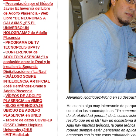
•
Presentación por el filósofo
Javier Echeverría del Libro
de Adolfo Plasencia •
Web
Libro "DE NEURONAS A
GALAXIAS ¿ES EL
UNIVERSO UN
HOLOGRAMA? de Adolfo
Plasencia
•
PROGRAMA DE TV
TECNOPOLIS UPVTV
•
CONFERENCIA de
ADOLFO PLASENCIA;"La
confusión entre lo Real y lo
Irreal en la Segunda
Digitalización en 'La Nau'
•
DIÁLOGO SOBRE
INTELIGENCIA ARTIFICIAL
José Hernández-Orallo y
Adolfo Plasencia
•
VÍDEOS DE ADOLFO
Alejandro Rodríguez-Wong en su despach
PLASENCIA en VIMEO
•
BLOG APRENDIZAJE
Me cuenta algo muy interesante de porqu
UBICUO DE ADOLFO
controlan las nanomáquinas: “
Yo comencé
PLASENCIA en UNED
de al relatividad general, de la cosmovisi
•
Tablero de datos COVID-19
resultó que en el MIT hay un ecosistema 
(CSSE) Johns Hopkins
Aquí hay muchos teóricos, la parte teórica
University (JHU)
rodean siempre estén pensando en aplicaci
•
MIT MediaLab
empresas con lo que estas trabajando y 