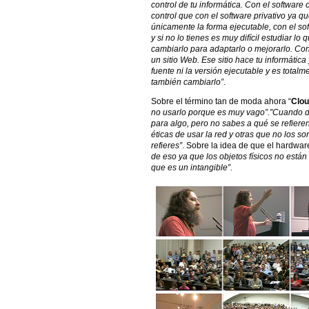
control de tu informática. Con el software
control que con el software privativo ya q
únicamente la forma ejecutable, con el so
y si no lo tienes es muy difícil estudiar l
cambiarlo para adaptarlo o mejorarlo. Con
un sitio Web. Ese sitio hace tu informática
fuente ni la versión ejecutable y es total
también cambiarlo”
.
Sobre el término tan de moda ahora “
Clo
no usarlo porque es muy vago”.”Cuando dic
para algo, pero no sabes a qué se refier
éticas de usar la red y otras que no los so
refieres”
. Sobre la idea de que el hardware
de eso ya que los objetos físicos no están
que es un intangible”.