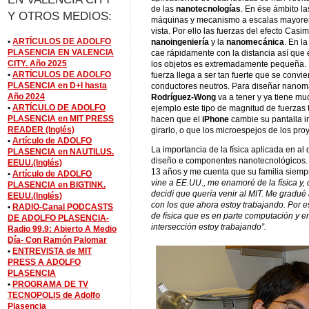
de las
nanotecnologías
. En ése ámbito l
Y OTROS MEDIOS:
máquinas y mecanismo a escalas mayores
vista. Por ello las fuerzas del efecto Casi
•
ARTÍCULOS DE ADOLFO
nanoingeniería
y la
nanomecánica
. En l
PLASENCIA EN VALENCIA
cae rápidamente con la distancia así que
CITY. Año 2025
los objetos es extremadamente pequeña. 
•
ARTÍCULOS DE ADOLFO
fuerza llega a ser tan fuerte que se convi
PLASENCIA en D+I hasta
conductores neutros. Para diseñar nano
Año 2024
Rodríguez-Wong
va a tener y ya tiene mu
•
ARTÍCULO DE ADOLFO
ejemplo este tipo de magnitud de fuerzas
PLASENCIA en MIT PRESS
hacen que el
iPhone
cambie su pantalla in
READER (Inglés)
girarlo, o que los microespejos de los pro
•
Artículo de ADOLFO
La importancia de la física aplicada en al
PLASENCIA en NAUTILUS.
diseño e componentes nanotecnológicos. 
EEUU.(Inglés)
13 años y me cuenta que su familia siempr
•
Artículo de ADOLFO
vine a EE.UU., me enamoré de la física y
PLASENCIA en BIGTINK.
decidí que quería venir al MIT. Me gradué
EEUU.(Inglés)
con los que ahora estoy trabajando. Por e
•
RADIO-Canal PODCASTS
de física que es en parte computación y en
DE ADOLFO PLASENCIA-
intersección estoy trabajando”.
Radio 99.9: Abierto A Medio
Día- Con Ramón Palomar
•
ENTREVISTA de MIT
PRESS A ADOLFO
PLASENCIA
•
PROGRAMA DE TV
TECNOPOLIS de Adolfo
Plasencia