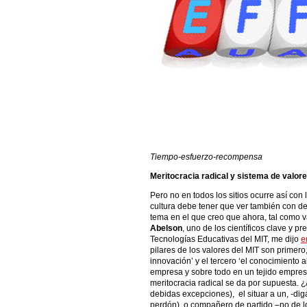
Tiempo-esfuerzo-recompensa
Meritocracia radical y sistema de valor
Pero no en todos los sitios ocurre así con 
cultura debe tener que ver también con d
tema en el que creo que ahora, tal como 
Abelson
, uno de los científicos clave y p
Tecnologías Educativas del MIT, me dijo
e
pilares de los valores del MIT son primero,
innovación’ y el tercero ‘el conocimiento ab
empresa y sobre todo en un tejido empres
meritocracia radical se da por supuesta. ¿
debidas excepciones), el situar a un, -di
perdón), o compañero de partido –no de lo