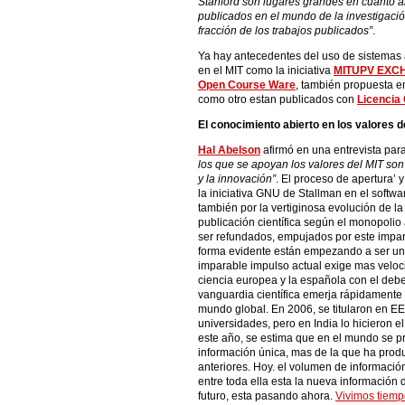
Stanford son lugares grandes en cuanto a
publicados en el mundo de la investigaci
fracción de los trabajos publicados”
.
Ya hay antecedentes del uso de sistemas 
en el MIT como la iniciativa
MITUPV EXC
Open Course Ware
, también propuesta e
como otro estan publicados con
Licencia
El conocimiento abierto en los valores d
Hal Abelson
afirmó en una entrevista par
los que se apoyan los valores del MIT son 
y la innovación”
. El proceso de apertura’ 
la iniciativa GNU de Stallman en el softw
también por la vertiginosa evolución de la
publicación científica según el monopolio
ser refundados, empujados por este impar
forma evidente están empezando a ser un r
imparable impulso actual exige mas veloc
ciencia europea y la española con el deber
vanguardia científica emerja rápidamente
mundo global. En 2006, se titularon en EE
universidades, pero en India lo hicieron e
este año, se estima que en el mundo se p
información única, mas de la que ha prod
anteriores. Hoy. el volumen de informació
entre toda ella esta la nueva información
futuro, esta pasando ahora.
Vivimos tiem