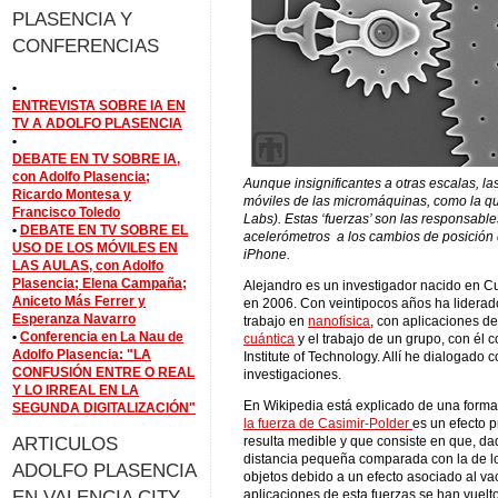
PLASENCIA Y
CONFERENCIAS
•
ENTREVISTA SOBRE IA EN
TV A ADOLFO PLASENCIA
•
DEBATE EN TV SOBRE IA,
con Adolfo Plasencia;
Aunque insignificantes a otras escalas, l
Ricardo Montesa y
móviles de las micromáquinas, como la qu
Francisco Toledo
Labs). Estas ‘fuerzas’ son las responsable
•
DEBATE EN TV SOBRE EL
acelerómetros
a los cambios de posición 
USO DE LOS MÓVILES EN
iPhone.
LAS AULAS, con Adolfo
Plasencia; Elena Campaña;
Alejandro es un investigador nacido en Cu
Aniceto Más Ferrer y
en 2006. Con veintipocos años ha liderad
Esperanza Navarro
trabajo en
nanofísica
, con aplicaciones d
•
Conferencia en La Nau de
cuántica
y el trabajo de un grupo, con él 
Adolfo Plasencia: "LA
Institute of Technology. Allí he dialogado
CONFUSIÓN ENTRE O REAL
investigaciones.
Y LO IRREAL EN LA
En Wikipedia está explicado de una forma
SEGUNDA DIGITALIZACIÓN"
la fuerza de Casimir-Polder
es un efecto 
ARTICULOS
resulta medible y que consiste en que, d
distancia pequeña comparada con la de los
ADOLFO PLASENCIA
objetos debido a un efecto asociado al va
EN VALENCIA CITY
aplicaciones de esta fuerzas se han vuelt