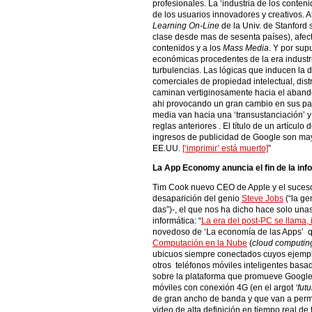
profesionales. La ‘industria de los conten
de los usuarios innovadores y creativos. 
Learning On-Line
de la Univ. de Stanfor
clase desde mas de sesenta países), afecta 
contenidos y a los
Mass Media
. Y por sup
económicas procedentes de la era industr
turbulencias. Las lógicas que inducen la d
comerciales de propiedad intelectual, dist
caminan vertiginosamente hacia el abandon
ahi provocando un gran cambio en sus para
media van hacia una ‘transustanciación’ 
reglas anteriores . El título de un artícul
ingresos de publicidad de Google son mayo
EE.UU.
[‘imprimir’ está muerto]
”
La App Economy anuncia el fin de la inf
Tim Cook nuevo CEO de Apple y el sucesor 
desaparición del genio
Steve Jobs
(“la ge
das”)-, el que nos ha dicho hace solo u
informática: “
La era del post-PC se llama,
novedoso de ‘La economía de las Apps’ q
Computación en la Nube
(
cloud computin
ubicuos siempre conectados cuyos ejempl
otros teléfonos móviles inteligentes basa
sobre la plataforma que promueve Google)
móviles con conexión 4G (en el argot
‘fut
de gran ancho de banda y que van a permit
video de alta definición en tiempo real d