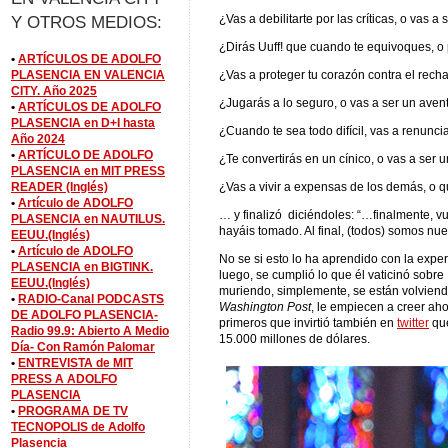
Y OTROS MEDIOS:
¿Vas a debilitarte por las críticas, o vas a
¿Dirás Uuff! que cuando te equivoques, o
•
ARTÍCULOS DE ADOLFO
PLASENCIA EN VALENCIA
¿Vas a proteger tu corazón contra el rec
CITY. Año 2025
¿Jugarás a lo seguro, o vas a ser un aven
•
ARTÍCULOS DE ADOLFO
PLASENCIA en D+I hasta
¿Cuando te sea todo difícil, vas a renunci
Año 2024
•
ARTÍCULO DE ADOLFO
¿Te convertirás en un cínico, o vas a ser u
PLASENCIA en MIT PRESS
READER (Inglés)
¿Vas a vivir a expensas de los demás, o q
•
Artículo de ADOLFO
… y finalizó diciéndoles: “…finalmente, v
PLASENCIA en NAUTILUS.
hayáis tomado. Al final, (todos) somos nue
EEUU.(Inglés)
•
Artículo de ADOLFO
No se si esto lo ha aprendido con la expe
PLASENCIA en BIGTINK.
luego, se cumplió lo que él vaticinó sobre I
EEUU.(Inglés)
muriendo, simplemente, se están volviendo
•
RADIO-Canal PODCASTS
Washington Post
, le empiecen a creer ah
DE ADOLFO PLASENCIA-
primeros que invirtió también en
twitter
que
Radio 99.9: Abierto A Medio
15.000 millones de dólares.
Día- Con Ramón Palomar
•
ENTREVISTA de MIT
PRESS A ADOLFO
PLASENCIA
•
PROGRAMA DE TV
TECNOPOLIS de Adolfo
Plasencia