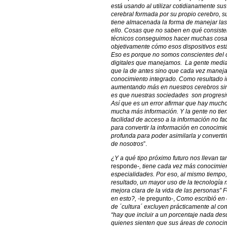
está usando al utilizar cotidianamente sus
cerebral formada por su propio cerebro, sus
tiene almacenada la forma de manejar las
ello. Cosas que no saben en qué consiste
técnicos conseguimos hacer muchas cosas
objetivamente cómo esos dispositivos es
Eso es porque no somos conscientes del c
digitales que manejamos. La gente medi
que la de antes sino que cada vez manej
conocimiento integrado. Como resultado i
aumentando más en nuestros cerebros sino
es que nuestras sociedades son progresi
Así que es un error afirmar que hay muc
mucha más información. Y la gente no ti
facilidad de acceso a la información no fac
para convertir la información en conocimi
profunda para poder asimilarla y convertir
de nosotros
”.
¿Y a qué tipo próximo futuro nos llevan t
responde-
, tiene cada vez más conocimie
especialidades. Por eso, al mismo tiemp
resultado, un mayor uso de la tecnología n
mejora clara de la vida de las personas” F
en esto?,
-le pregunto-,
Como escribió en el
de ´cultura´ excluyen prácticamente al cono
“hay que incluir a un porcentaje nada desd
quienes sienten que sus áreas de conocim