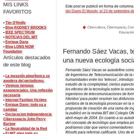
MIS LINKS
Este
post
se publicó en forma de columna 
FAVORITOS
del Diario El Mundo, el 23 de setiembre 
•
Tim O'Reilly
Cibercultura
,
Ciberespacio
,
Come
•
Blog RODNEY BROOKS
•
IEEE SPECTRUM
Educació
•
NOTICIAS DEL MIT
•
Enrique Dans
•
Blog LONG NOW
Fernando Sáez Vacas, t
Foundation
Artículos destacados
una nueva ecología socia
de este blog
Fernando Sáez Vacas se autodefine como 
de Ingenieros de Telecomunicación de la 
•
La invasión algorítmica se
humanidades entre los ‘telecos’, introduj
apodera del periodismo.
estudio de la complejidad, ciertos aspect
•
Vivimos tiempos
los efectos de la tecnología sobre la soci
exponenciales. Una reflexión
ingenieros de telecomunicaciones de for
necesaria
híbridos’ para poder resolver las disfunci
•
Internet Fashion Victims
cambios de la tecnología provocan en la v
•
Enrique Dans: todo va a
propuesta de creación de una rama de ing
cambiar
la publicó en la revista BIT del Colegio O
•
Declaracion Independencia
abril-mayo de 2004. En cuanto a su autod
Ciberespacio John Perry
del concepto de tecnólogo que emplea pro
Barlow
podríamos citar que varios comentadores d
•
La Neutralidad de la Red
filósofo para referirse calificarle. Uno de 
•
El MIT abre toda su