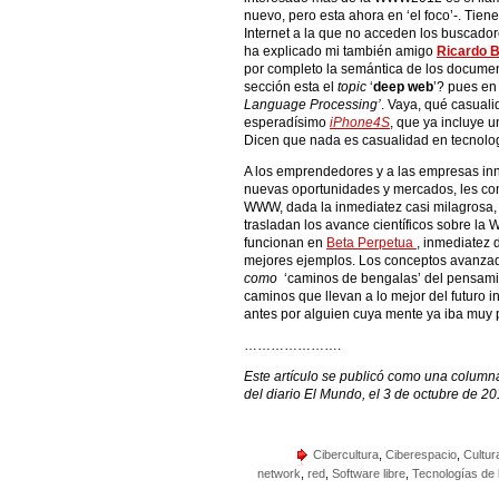
nuevo, pero esta ahora en ‘el foco’-. Tien
Internet a la que no acceden los buscado
ha explicado mi también amigo
Ricardo 
por completo la semántica de los documen
sección esta el
topic
‘
deep web
’? pues en
Language Processing’
. Vaya, qué casuali
esperadísimo
iPhone4S
, que ya incluye u
Dicen que nada es casualidad en tecnolog
A los emprendedores y a las empresas i
nuevas oportunidades y mercados, les conv
WWW, dada la inmediatez casi milagrosa,
trasladan los avance científicos sobre la
funcionan en
Beta Perpetua
, inmediatez 
mejores ejemplos. Los conceptos avanzado
como
‘caminos de bengalas’ del pensamien
caminos que llevan a lo mejor del futuro
antes por alguien cuya mente ya iba muy 
………………….
Este artículo se publicó como una column
del diario El Mundo, el 3 de octubre de 20
Cibercultura
,
Ciberespacio
,
Cultura
network
,
red
,
Software libre
,
Tecnologías de