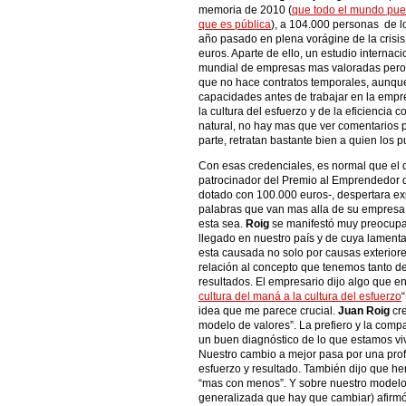
memoria de 2010 (
que todo el mundo pued
que es pública
), a 104.000 personas de l
año pasado en plena vorágine de la crisis,
euros. Aparte de ello, un estudio internaci
mundial de empresas mas valoradas pero
que no hace contratos temporales, aunque
capacidades antes de trabajar en la empr
la cultura del esfuerzo y de la eficiencia
natural, no hay mas que ver comentarios pa
parte, retratan bastante bien a quien los p
Con esas credenciales, es normal que el 
patrocinador del Premio al Emprendedor 
dotado con 100.000 euros-, despertara e
palabras que van mas alla de su empresa 
esta sea.
Roig
se manifestó muy preocupad
llegado en nuestro país y de cuya lamenta
esta causada no solo por causas exteriore
relación al concepto que tenemos tanto de
resultados. El empresario dijo algo que ens
cultura del maná a la cultura del esfuerzo
idea que me parece crucial.
Juan Roig
cre
modelo de valores”. La prefiero y la comp
un buen diagnóstico de lo que estamos viv
Nuestro cambio a mejor pasa por una prof
esfuerzo y resultado. También dijo que he
“mas con menos”. Y sobre nuestro modelo
generalizada que hay que cambiar) afirm