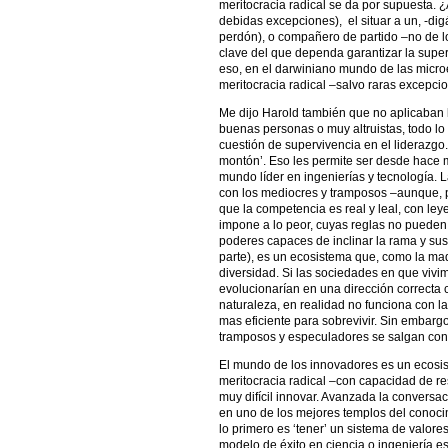
meritocracia radical se da por supuesta. ¿
debidas excepciones), el situar a un, -di
perdón), o compañero de partido –no de lo
clave del que dependa garantizar la supe
eso, en el darwiniano mundo de las micr
meritocracia radical –salvo raras excepci
Me dijo Harold también que no aplicaban l
buenas personas o muy altruistas, todo lo 
cuestión de supervivencia en el liderazgo.
montón’. Eso les permite ser desde hace me
mundo líder en ingenierías y tecnología. L
con los mediocres y tramposos –aunque, p
que la competencia es real y leal, con le
impone a lo peor, cuyas reglas no pueden
poderes capaces de inclinar la rama y sus 
parte), es un ecosistema que, como la ma
diversidad. Si las sociedades en que viv
evolucionarían en una dirección correcta 
naturaleza, en realidad no funciona con la
mas eficiente para sobrevivir. Sin embarg
tramposos y especuladores se salgan con l
El mundo de los innovadores es un ecosi
meritocracia radical –con capacidad de res
muy difícil innovar. Avanzada la conversa
en uno de los mejores templos del conocim
lo primero es ‘tener’ un sistema de valor
modelo de éxito en ciencia o ingeniería es