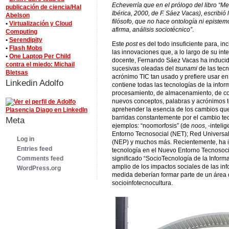
Echeverría que en el prólogo del libro “Me
publicación de ciencia/Hal
Ibérica, 2000, de F. Sáez Vacas), escribió 
Abelson
filósofo, que no hace ontología ni epistemo
•
Virtualización y Cloud
afirma, análisis sociotécnico”
.
Computing
•
Serendipity
Este
post
es del todo insuficiente para, i
•
Flash Mobs
las innovaciones que, a lo largo de su inte
•
One Laptop Per Child
docente, Fernando Sáez Vacas ha inducido
contra el miedo: Michail
sucesivas oleadas del
tsunami
de las tec
Bletsas
acrónimo TIC tan usado y prefiere usar en 
Linkedin Adolfo
contiene todas las tecnologías de la info
procesamiento, de almacenamiento, de com
nuevos conceptos, palabras y acrónimos té
aprehender la esencia de los cambios que
barridas constantemente por el cambio tec
Meta
ejemplos: “noomorfosis” (de
noos
, -inteli
Entorno Tecnosocial (NET); Red Universa
Log in
(NEP) y muchos más. Recientemente, ha in
Entries feed
tecnología en el Nuevo Entorno Tecnosocial
significado “SocioTecnología de la Inform
Comments feed
amplio de los impactos sociales de las info
WordPress.org
medida deberían formar parte de un área 
socioinfotecnocultura.