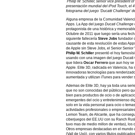
Philip W. Schiller, senior vice president o
presentación mundial del iPod Touch, el 
fotograma del juego ‘Ducatti Challenge’ d
Alguna empresa de la Comunidad Valenci
Apps. La App del juego
Ducati Challenge
protagonista de una histórica y memorabl
Octubre de 2011 que luego sería una fecha
siguiente fallecería
Steve Jobs
fundador d
causante de esta revolución de estas Apps
de Apple sin Steve Jobs, el Senior Senio
Philip W. Schiller
presentó el hoy famosís
usando con una imagen del juego Ducati 
que lidera
Oscar Ferrero
que aun hoy se 
Apple. Elite 3D, radicada en Valencia, ha 
innovadoras tecnologías para renderizado
aumentada y utilizan iTunes para vender 
Ademas de Elite 3D, hay ya toda una ser
que no son conocidas del público pero qu
bien para productos de ocio o de aplicaci
emergentes del ocio y entretenimienso di
solo en la vida personal para ocio o tema
actividades profesionales o empresariale
Lemon Team, de Alicante, que ha consegu
ciberjuegos del EE.UU con su Ranch Rus
tuvo mas de medio millon de ventas), los
Otros empresas destacadas en el mundo de
(Vall de Uxó), con varios títulos publicad