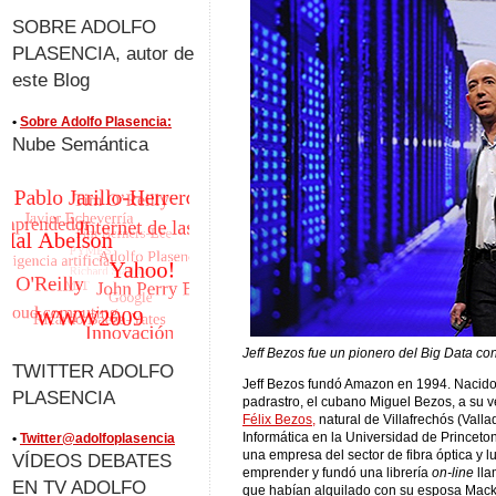
SOBRE ADOLFO
PLASENCIA, autor de
este Blog
•
Sobre Adolfo Plasencia:
Nube Semántica
Jeff Bezos fue un pionero del Big Data co
TWITTER ADOLFO
Jeff Bezos fundó Amazon en 1994. Nacido 
PLASENCIA
padrastro, el cubano Miguel Bezos, a su 
Félix Bezos,
natural de Villafrechós (Vallad
Informática en la Universidad de Princet
•
Twitter@adolfoplasencia
una empresa del sector de fibra óptica y l
VÍDEOS DEBATES
emprender y fundó una librería
on-line
ll
EN TV ADOLFO
que habían alquilado con su esposa Macken