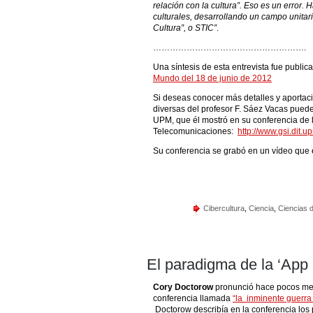
relación con la cultura”. Eso es un error.
culturales, desarrollando un campo unitari
Cultura”, o STIC”
.
……………………………………………….
Una síntesis de esta entrevista fue public
Mundo del 18 de junio de 2012
Si deseas conocer más detalles y aportaci
diversas del profesor F. Sáez Vacas puede
UPM, que él mostró en su conferencia de 
Telecomunicaciones:
http://www.gsi.dit.u
Su conferencia se grabó en un vídeo que 
Cibercultura
,
Ciencia
,
Ciencias 
El paradigma de la ‘Ap
Cory Doctorow
pronunció hace pocos me
conferencia llamada
“la inminente guerra
Doctorow describía en la conferencia los 