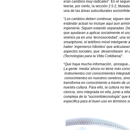
eran cambios muy radicales
”. En el segun
leerse, por cierto, la sección 2.5.2, titul
una de las áreas subculturales socioinfot
“
Los cambios deben continuar, siguen sie
estándar actual no incluye aquí aun armóni
ingeniería. Siguen estando separadas. De
que ayudaran a aplicar socialmente el uso
vivimos ya en una ‘tecnosociedad’, una 
smartphone, el teléfono móvil inteligente a
haber ‘ingenieros híbridos’ que articulase
aspectos sociales, que desarrollasen el 
(Tecnologías para la VIda Cotidiana)
”.
“
Que haya mucha información
, -prosigue-,
La gente ‘media’ ahora no tiene más cono
instrumentos con conocimientos integrad
conocimientos en nuestros
cerebros, sino
transforma en conocimiento a través de un
nuestra cultura. Para ello, la cultura no t
ciencia, sino integrada en ella, junto a el
compleja de la “socioinfotecnología
”
que t
específica para el buen uso en términos so