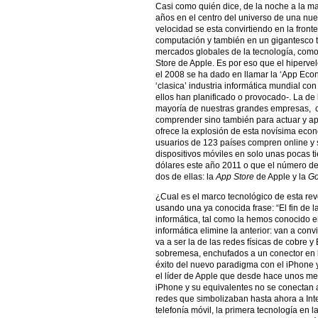
Casi como quién dice, de la noche a la m
años en el centro del universo de una nue
velocidad se esta convirtiendo en la front
computación y también en un gigantesco t
mercados globales de la tecnología, como 
Store de Apple. Es por eso que el hiperve
el 2008 se ha dado en llamar la ‘App Eco
‘clasica’ industria informática mundial c
ellos han planificado o provocado-. La de
mayoría de nuestras grandes empresas, co
comprender sino también para actuar y a
ofrece la explosión de esta novísima eco
usuarios de 123 países compren online y 
dispositivos móviles en solo unas pocas t
dólares este año 2011 o que el número de
dos de ellas: la
App Store
de Apple y la
Go
¿Cual es el marco tecnológico de esta re
usando una ya conocida frase: “El fin de la
informática, tal como la hemos conocido e
informática elimine la anterior: van a conv
va a ser la de las redes físicas de cobre 
sobremesa, enchufados a un conector en 
éxito del nuevo paradigma con el iPhone 
el líder de Apple que desde hace unos mes
iPhone y su equivalentes no se conectan a
redes que simbolizaban hasta ahora a Int
telefonía móvil, la primera tecnología en 