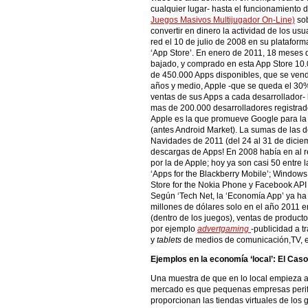
cualquier lugar- hasta el funcionamiento 
Juegos Masivos Multijugador On-Line)
sob
convertir en dinero la actividad de los usu
red el 10 de julio de 2008 en su platafor
‘App Store’. En enero de 2011, 18 meses 
bajado, y comprado en esta App Store 10.
de 450.000 Apps disponibles, que se vend
años y medio, Apple -que se queda el 30%
ventas de sus Apps a cada desarrollador- 
mas de 200.000 desarrolladores registrad
Apple es la que promueve Google para la
(antes Android Market). La sumas de las 
Navidades de 2011 (del 24 al 31 de diciemb
descargas de Apps! En 2008 había en al r
por la de Apple; hoy ya son casi 50 entr
‘Apps for the Blackberry Mobile’; Windo
Store for the Nokia Phone y Facebook API 
Según ‘Tech Net, la ‘Economía App’ ya h
millones de dólares solo en el año 2011 e
(dentro de los juegos), ventas de producto
por ejemplo
advertgaming
-publicidad a t
y
tablets
de medios de comunicación,TV, e
Ejemplos en la economía ‘local’: El Cas
Una muestra de que en lo local empieza a
mercado es que pequenas empresas perif
proporcionan las tiendas virtuales de los