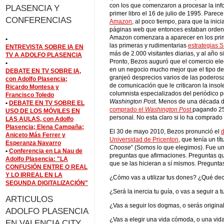
con los que comenzaron a procesar la info
PLASENCIA Y
primer libro el 16 de julio de 1995. Pare
CONFERENCIAS
Amazon
, al poco tiempo, para que la inici
páginas web que entonces estaban ordena
Amazon comenzara a aparecer en los prim
•
las primeras y rudimentarias
estrategias 
ENTREVISTA SOBRE IA EN
más de 2.000 visitantes diarias, y al año s
TV A ADOLFO PLASENCIA
Pronto, Bezos auguró que el comercio elec
•
en un negocio mucho mejor que el tipo de 
DEBATE EN TV SOBRE IA,
granjeó desprecios varios de las poderosas
con Adolfo Plasencia;
de comunicación que le criticaron la insole
Ricardo Montesa y
columnista especializados del periódico 
Francisco Toledo
Washington Pos
t. Menos de una década 
•
DEBATE EN TV SOBRE EL
comprado el
Washington Post
pagando 250
USO DE LOS MÓVILES EN
personal. No esta claro si lo ha comprado
LAS AULAS, con Adolfo
Plasencia; Elena Campaña;
El 30 de mayo 2010, Bezos pronunció el
d
Aniceto Más Ferrer y
Universidad de Pricenton
, que tenía un tí
Esperanza Navarro
Choose
” (Somos lo que elegimos). Fue u
•
Conferencia en La Nau de
preguntas que afirmaciones. Preguntas que 
Adolfo Plasencia: "LA
que se las hicieran a sí mismos. Pregunta
CONFUSIÓN ENTRE O REAL
Y LO IRREAL EN LA
¿Cómo vas a utilizar tus dones? ¿Qué dec
SEGUNDA DIGITALIZACIÓN"
¿Será la inercia tu guía, o vas a seguir a 
ARTICULOS
¿Vas a seguir los dogmas, o serás origina
ADOLFO PLASENCIA
¿Vas a elegir una vida cómoda, o una vida
EN VALENCIA CITY