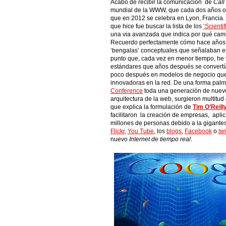
Acabo de recibir la comunicación de
Call
mundial de la WWW, que cada dos años o
que en 2012 se celebra en Lyon, Francia.
que hice fue buscar la lista de los
‘Scientif
una via avanzada que indica por qué camin
Recuerdo perfectamente cómo hace años, e
‘bengalas’ conceptuales que señalaban el 
punto que, cada vez en menor tiempo, he 
estándares que años después se convertía
poco después en modelos de negocio qu
innovadoras en la red. De una forma palm
Conference
toda una generación de nuevos
arquitectura de la web, surgieron multitud
que explica la formulación de
Tim O’Reill
facilitaron la creación de empresas, apli
millones de personas debido a la gigante
Flickr
,
You Tube
, los
blogs
,
Facebook
o
twi
nuevo
Internet de tiempo real
.