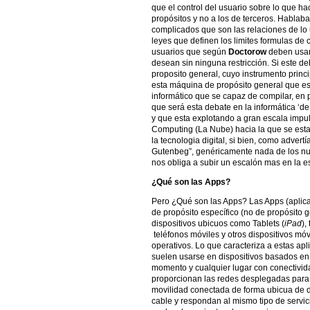
que el control del usuario sobre lo que 
propósitos y no a los de terceros. Hablaba
complicados que son las relaciones de lo 
leyes que definen los limites formulas de c
usuarios que según
Doctorow
deben usar
desean sin ninguna restricción. Si este deb
proposito general, cuyo instrumento princ
esta máquina de propósito general que es
informático que se capaz de compilar, en
que será esta debate en la informática ‘de
y que esta explotando a gran escala impul
Computing (La Nube) hacia la que se esta d
la tecnologia digital, si bien, como advertí
Gutenbeg”, genéricamente nada de los nu
nos obliga a subir un escalón mas en la e
¿Qué son las Apps?
Pero ¿Qué son las Apps? Las Apps (aplica
de propósito específico (no de propósito 
dispositivos ubicuos como Tablets (
iPad
),
teléfonos móviles y otros dispositivos móvi
operativos. Lo que caracteriza a estas ap
suelen usarse en dispositivos basados en
momento y cualquier lugar con conectivi
proporcionan las redes desplegadas para l
movilidad conectada de forma ubicua de d
cable y respondan al mismo tipo de servic