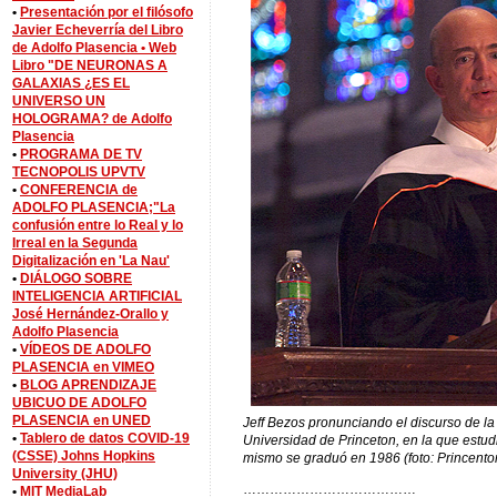
•
Presentación por el filósofo
Javier Echeverría del Libro
de Adolfo Plasencia •
Web
Libro "DE NEURONAS A
GALAXIAS ¿ES EL
UNIVERSO UN
HOLOGRAMA? de Adolfo
Plasencia
•
PROGRAMA DE TV
TECNOPOLIS UPVTV
•
CONFERENCIA de
ADOLFO PLASENCIA;"La
confusión entre lo Real y lo
Irreal en la Segunda
Digitalización en 'La Nau'
•
DIÁLOGO SOBRE
INTELIGENCIA ARTIFICIAL
José Hernández-Orallo y
Adolfo Plasencia
•
VÍDEOS DE ADOLFO
PLASENCIA en VIMEO
•
BLOG APRENDIZAJE
UBICUO DE ADOLFO
PLASENCIA en UNED
Jeff Bezos pronunciando el discurso de 
•
Tablero de datos COVID-19
Universidad de Princeton, en la que estudi
(CSSE) Johns Hopkins
mismo se graduó en 1986 (foto: Princento
University (JHU)
…………………………………
•
MIT MediaLab