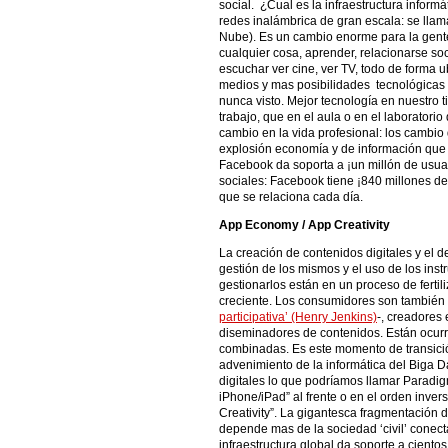
social. ¿Cual es la infraestructura inform
redes inalámbrica de gran escala: se lla
Nube). Es un cambio enorme para la gente
cualquier cosa, aprender, relacionarse soci
escuchar ver cine, ver TV, todo de forma
medios y mas posibilidades tecnológicas 
nunca visto. Mejor tecnología en nuestro 
trabajo, que en el aula o en el laboratori
cambio en la vida profesional: los cambio
explosión economía y de información que 
Facebook da soporta a ¡un millón de usua
sociales: Facebook tiene ¡840 millones de 
que se relaciona cada día.
App Economy / App Creativity
La creación de contenidos digitales y el d
gestión de los mismos y el uso de los ins
gestionarlos están en un proceso de ferti
creciente. Los consumidores son también
participativa’ (Henry Jenkins)
-, creadores
diseminadores de contenidos. Están ocur
combinadas. Es este momento de transició
advenimiento de la informática del Biga 
digitales lo que podríamos llamar Paradi
iPhone/iPad” al frente o en el orden inve
Creativity”. La gigantesca fragmentación 
depende mas de la sociedad ‘civil’ conect
infraestructura global da soporte a cient