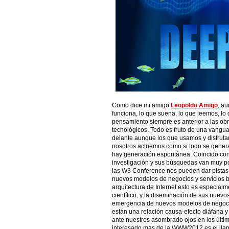
Como dice mi amigo
Leopoldo Amigo
, au
funciona, lo que suena, lo que leemos, l
pensamiento siempre es anterior a las obras
tecnológicos. Todo es fruto de una vangu
delante aunque los que usamos y disfruta
nosotros actuemos como si todo se gener
hay generación espontánea. Coincido co
investigación y sus búsquedas van muy po
las W3 Conference nos pueden dar pistas
nuevos modelos de negocios y servicios b
arquitectura de Internet esto es especial
científico, y la diseminación de sus nuevo
emergencia de nuevos modelos de negocio
están una relación causa-efecto diáfana 
ante nuestros asombrado ojos en los últi
interesado mas de la WWW2012 es el lla