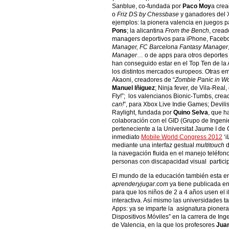
Sanblue, co-fundada por
Paco Moy
a cre
o
Friz DS by Chessbase
y ganadores del 
ejemplos: la pionera valencia en juegos 
Pons
; la alicantina
From the Bench
, cread
managers deportivos para iPhone, Faceb
Manager, FC Barcelona Fantasy Manager
Manager
… o de apps para otros deporte
han conseguido estar en el Top Ten de la
los distintos mercados europeos. Otras e
Akaoni, creadores de “
Zombie Panic in W
Manuel Iñiguez
; Ninja fever, de Vila-Rea
Fly!”; los valencianos Bionic-Tumbs, crea
can!
”, para Xbox Live Indie Games; Devili
Raylight, fundada por
Quino Selva
, que h
colaboración con el GID (Grupo de Ingenie
perteneciente a la Universitat Jaume I de 
inmediato
Mobile World Congress 2012
‘i
mediante una interfaz gestual
multitouch
d
la navegación fluida en el manejo teléfono
personas con discapacidad visual partici
El mundo de la educación también esta en
aprenderyjugar.com
ya tiene publicada en
para que los niños de 2 a 4 años usen el 
interactiva. Así mismo las universidades 
Apps: ya se imparte la asignatura pioner
Dispositivos Móviles” en la carrera de Ing
de Valencia, en la que los profesores
Juan