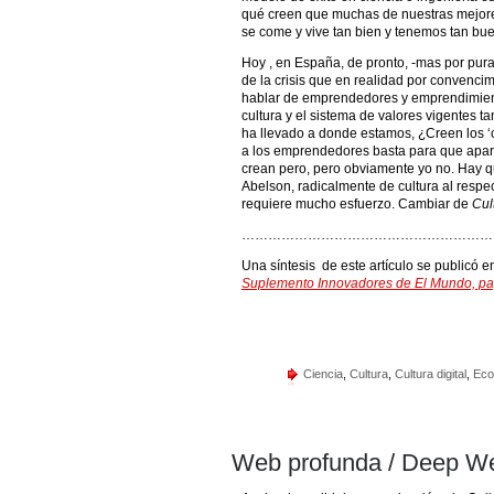
qué creen que muchas de nuestras mejores
se come y vive tan bien y tenemos tan bu
Hoy , en España, de pronto, -mas por pura
de la crisis que en realidad por convenci
hablar de emprendedores y emprendimient
cultura y el sistema de valores vigentes t
ha llevado a donde estamos, ¿Creen los 
a los emprendedores basta para que apare
crean pero, pero obviamente yo no. Hay q
Abelson, radicalmente de cultura al respec
requiere mucho esfuerzo. Cambiar de
Cul
…………………………………………………
Una síntesis de este artículo se publicó 
Suplemento Innovadores de El Mundo, pa
Ciencia
,
Cultura
,
Cultura digital
,
Eco
Web profunda / Deep W