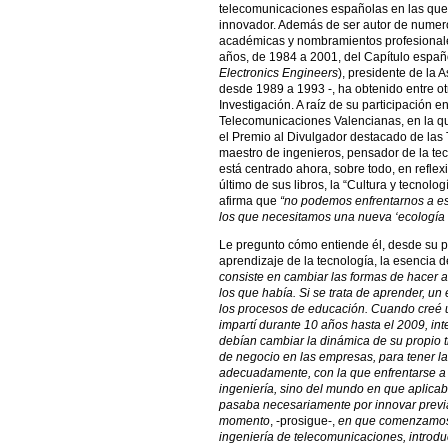
telecomunicaciones españolas en las que
innovador. Además de ser autor de numeros
académicas y nombramientos profesionale
años, de 1984 a 2001, del Capítulo españo
Electronics Engineers
), presidente de la 
desde 1989 a 1993 -, ha obtenido entre o
Investigación. A raíz de su participación 
Telecomunicaciones Valencianas, en la que
el Premio al Divulgador destacado de las T
maestro de ingenieros, pensador de la te
está centrado ahora, sobre todo, en refle
último de sus libros, la “Cultura y tecnol
afirma que
“no podemos enfrentarnos a 
los que necesitamos una nueva ‘ecología s
Le pregunto cómo entiende él, desde su p
aprendizaje de la tecnología, la esencia d
consiste en cambiar las formas de hacer 
los que había. Si se trata de aprender, un
los procesos de educación. Cuando creé 
impartí durante 10 años hasta el 2009, int
debían cambiar la dinámica de su propio t
de negocio en las empresas, para tener 
adecuadamente, con la que enfrentarse a 
ingeniería, sino del mundo en que aplicab
pasaba necesariamente por innovar previ
momento
, -prosigue-,
en que comenzamos 
ingeniería de telecomunicaciones, introdu