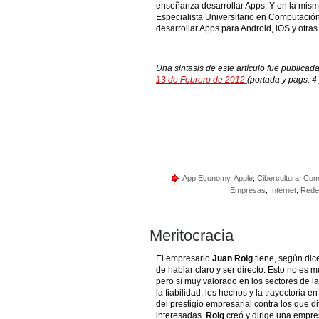
enseñanza desarrollar Apps. Y en la misma
Especialista Universitario en Computació
desarrollar Apps para Android, iOS y otras
………………………
Una sintasis de este artículo fue publicad
13 de Febrero de 2012
(portada y pags. 4
App Economy
,
Apple
,
Cibercultura
,
Come
Empresas
,
Internet
,
Rede
Meritocracia
El empresario
Juan Roig
tiene, según dic
de hablar claro y ser directo. Esto no es
pero sí muy valorado en los sectores de 
la fiabilidad, los hechos y la trayectoria 
del prestigio empresarial contra los que d
interesadas.
Roig
creó y dirige una empre