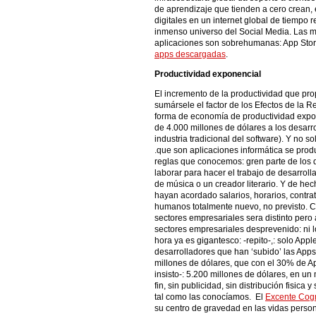
de aprendizaje que tienden a cero crean,
digitales en un internet global de tiempo 
inmenso universo del Social Media. Las m
aplicaciones son sobrehumanas: App Store
apps descargadas
.
Productividad exponencial
El incremento de la productividad que prop
sumársele el factor de los Efectos de la 
forma de economía de productividad expo
de 4.000 millones de dólares a los desarr
industria tradicional del software). Y no 
.que son aplicaciones informática se prod
reglas que conocemos: gren parte de los 
laborar para hacer el trabajo de desarroll
de música o un creador literario. Y de he
hayan acordado salarios, horarios, contrat
humanos totalmente nuevo, no previsto. 
sectores empresariales sera distinto pero 
sectores empresariales desprevenido: ni lo
hora ya es gigantesco: -repito-,: solo Ap
desarrolladores que han ‘subido’ las Apps
millones de dólares, que con el 30% de App
insisto-: 5.200 millones de dólares, en un
fin, sin publicidad, sin distribución fisica
tal como las conocíamos. El
Excente Cogni
su centro de gravedad en las vidas pers