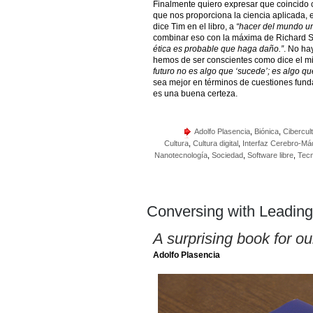
Finalmente quiero expresar que coincido 
que nos proporciona la ciencia aplicada, 
dice Tim en el libro, a
“hacer del mundo un
combinar eso con la máxima de Richard 
ética es probable que haga daño.”
. No ha
hemos de ser conscientes como dice el mi
futuro no es algo que ‘sucede’; es algo q
sea mejor en términos de cuestiones fund
es una buena certeza.
Adolfo Plasencia
,
Biónica
,
Cibercul
Cultura
,
Cultura digital
,
Interfaz Cerebro-Má
Nanotecnología
,
Sociedad
,
Software libre
,
Tecn
Conversing with Leading
A surprising book for o
Adolfo Plasencia