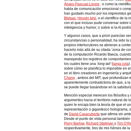
Álvaro Pascual-Leone
; o como la científi
habla de comunicación emocional o compu
han gustado mucho por los imprevistos g
Bletsas
,
Hiroshi Ishii
, o el científico de la i
con el que incluso pude conversar sobre la 
inteligencia y humor; o sobre si la AI pod
Y algunos casos, que a priori parecían ser 
circunstancias o personalidad, ha sido la 
propios interlocutores se abrieran a cont
hacerlo más allá de su citada ‘zona de conf
de la computación Ricardo Baeza, cuando
manejando los registros de comportamien
los cuales tiene una ‘
long tail’
(
larga cola
)
sobre cómo se planifica lo imposible en e
en el libro creadores en ingeniería y arq
Chang
, ambos del MIT, que profundizan 
aparentemente contradictoria de que, a l
se puede llegar basándose en la sabiduría
Mención especial merecen los filósofos y 
argumentos hacia el territorio natural de l
quien le encaja bien la teoría de que el 
representación o gigantesco holograma, o
de
David Casacuberta
que afirma sin amb
Desde el punto de vista personal tambié
Perry Barlow
,
Richard Stallman
y
Tim O’Re
respectivamente, tres de mis héroes de la c