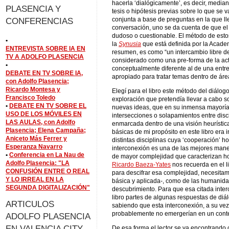
hacerla ‘dialógicamente’, es decir, media
PLASENCIA Y
tesis o hipótesis previas sobre lo que se va
conjunta a base de preguntas en la que l
CONFERENCIAS
conversación, uno se da cuenta de que el
dudoso o cuestionable. El método de estos 
•
la
Synusia
que está definida por la Acade
ENTREVISTA SOBRE IA EN
resumen, es como “un intercambio libre d
TV A ADOLFO PLASENCIA
considerado como una pre-forma de la ac
•
conceptualmente diferente al de una entre
DEBATE EN TV SOBRE IA,
apropiado para tratar temas dentro de áre
con Adolfo Plasencia;
Ricardo Montesa y
Elegí para el libro este método del diálog
Francisco Toledo
exploración que pretendía llevar a cabo s
•
DEBATE EN TV SOBRE EL
nuevas ideas, que en su inmensa mayoría 
USO DE LOS MÓVILES EN
intersecciones o solapamientos entre disc
LAS AULAS, con Adolfo
enmarcada dentro de una visión heurística
Plasencia; Elena Campaña;
básicas de mi propósito en este libro era 
Aniceto Más Ferrer y
distintas disciplinas cuya ‘cooperación’ h
Esperanza Navarro
interconexión es una de las mejores mane
•
Conferencia en La Nau de
de mayor complejidad que caracterizan ho
Adolfo Plasencia: "LA
Ricardo Baeza-Yates
nos recuerda en el li
CONFUSIÓN ENTRE O REAL
para descifrar esa complejidad, necesitam
Y LO IRREAL EN LA
básica y aplicada-, como de las humanidad
SEGUNDA DIGITALIZACIÓN"
descubrimiento. Para que esa citada inter
libro partes de algunas respuestas de di
ARTICULOS
sabiendo que esta interconexión, a su ve
probablemente no emergerían en un context
ADOLFO PLASENCIA
EN VALENCIA CITY
De esa forma el lector se va encontrando 