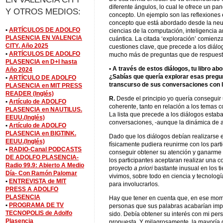
diferente ángulos, lo cual le ofrece un p
Y OTROS MEDIOS:
concepto. Un ejemplo son las reflexiones en
concepto que está abordado desde la neur
•
ARTÍCULOS DE ADOLFO
ciencias de la computación, inteligencia art
PLASENCIA EN VALENCIA
cuántica. La citada ‘exploración’ comienz
CITY. Año 2025
cuestiones clave, que precede a los diálogo
•
ARTÍCULOS DE ADOLFO
mucho más de preguntas que de respuest
PLASENCIA en D+I hasta
• A través de estos diálogos, tu libro a
Año 2024
¿Sabías que quería explorar esas pregun
•
ARTÍCULO DE ADOLFO
transcurso de sus conversaciones con l
PLASENCIA en MIT PRESS
READER (Inglés)
R.
Desde el principio yo quería conseguir 
•
Artículo de ADOLFO
coherente, tanto en relación a los temas c
PLASENCIA en NAUTILUS.
La lista que precede a los diálogos estab
EEUU.(Inglés)
conversaciones, -aunque la dinámica de a
•
Artículo de ADOLFO
PLASENCIA en BIGTINK.
Dado que los diálogos debían realizarse e
EEUU.(Inglés)
físicamente pudiera reunirme con los part
•
RADIO-Canal PODCASTS
conseguir obtener su atención y ganarme 
DE ADOLFO PLASENCIA-
los participantes aceptaran realizar una 
Radio 99.9: Abierto A Medio
proyecto
a priori
bastante inusual en los 
Día- Con Ramón Palomar
vivimos, sobre todo en ciencia y tecnologí
•
ENTREVISTA de MIT
para involucrarlos.
PRESS A ADOLFO
PLASENCIA
Hay que tener en cuenta que, en ese mom
•
PROGRAMA DE TV
personas que sus palabras acabarían im
TECNOPOLIS de Adolfo
sido. Debía obtener su interés con mi pers
Plasencia
propuesta. Y milagrosamente, la mayoría d