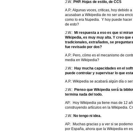
J.W.:
PHP. Hojas de estilo, de CCS
A.P.: Algunas voces, criticas, hoy debido 
acusaban a Wikipedia de no ser una encicl
como lo era Nupedia. Y hoy puede hacer
de esto?
J.W.:
Mi respuesta a eso es que si miram
Wikipedia, es muy muy alta. Y creo que e
tradicionales, extrañados, se preguntaran
fue revisado por dos?
A.P.: Pero, cómo es el mecanismo de contr
media en Wikipedia?
J.W.:
Hay mucha capacidades en el softw
puede controlar y supervisar lo que est
A.P.: Wikipedia se acabará algún día o s
J.W.:
Pienso que Wikipedia será la bibli
termina nada del todo.
AP.: Hoy Wikipedia ya tiene mas de 12 año
construyendo artículos en la Wikipedia. C
J.W.:
No tengo ni idea.
AP.: Muchas gracias y a ver si se podemo
por España, ahora que la Wikipedia en esp