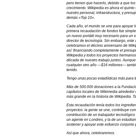
pero tienen que hacerlo, debido a que los
crecimiento. Wikipedia es ahora el quinto
nuestro personal, infraestructura, y pres
demás «Top 10».
Cada año, el mundo se une para apoyar Wi
primera recaudación de fondos fue simpl
un nuevo portátil muy necesario para un vo
director de tecnología. Sin embargo, este
celebramos el décimo aniversario de Wik
así: financiando completamente el presu
Wikipedia y todos los proyectos hermanos
década de nuestro trabajo juntos. Aunqu
cualquier otro año —$16 millones— tamb
tenido.
Tengo unas pocas estadísticas más para ti
Más de 500.000 donaciones a la Fundació
capítulos locales de Wikimedia alrededor
más grande en la historia de Wikipedia. 
Esta recaudación tenía todos los ingredie
proyectos: la gente se une, contribuye co
contribución de un trabajador tecnológico
un agente en Londres, y la de un estudia
sostener y apoyar este esfuerzo conjunto 
Así que ahora, celebraremos.