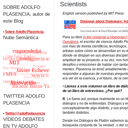
Scientists
SOBRE ADOLFO
PLASENCIA, autor de
English version published by MIT Press
:
este Blog
Dialogue about Dialogues: Ad
•
Sobre Adolfo Plasencia:
Una conversación de David Weininger con Adolfo 
Nube Semántica
Para su libro
Is the Universe a Hologram?
Questions
,
el escritor de ciencia Adolfo P
con más de treinta científicos, tecnólogos
artistas sobre cómo se desarrollan en su t
dónde se dirigían en sus diversas discipli
amplitud de su proyecto, a su vez, nos hiz
desafíos y emociones de hablar con tanta
mentes. Plasencia se tomó amablemente e
responder a algunas de nuestras pregunta
era ver en la esencia, y el futuro, de la ci
• Llamas a este volumen un libro de diál
de un libro de entrevistas. ¿Por qué?
TWITTER ADOLFO
R
. Le llamo así, porque realmente es un li
PLASENCIA
diálogos y no de entrevistas. Diálogos y e
conceptualmente algo distinto, y sus prop
también distintos.
•
Twitter@adolfoplasencia
VÍDEOS DEBATES
Desde los Diálogos de Platón sabemos qu
búsqueda conjunta de ‘la verdad’, o del c
EN TV ADOLFO