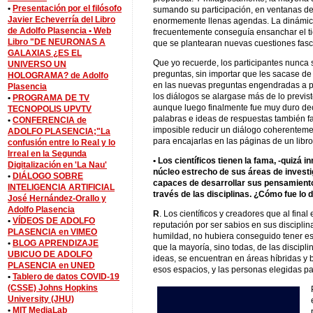
•
Presentación por el filósofo
sumando su participación, en ventanas de
Javier Echeverría del Libro
enormemente llenas agendas. La dinámica
de Adolfo Plasencia •
Web
frecuentemente conseguía ensanchar el ti
Libro "DE NEURONAS A
que se plantearan nuevas cuestiones fasci
GALAXIAS ¿ES EL
Que yo recuerde, los participantes nunca
UNIVERSO UN
preguntas, sin importar que les sacase de s
HOLOGRAMA? de Adolfo
en las nuevas preguntas engendradas a pa
Plasencia
los diálogos se alargase más de lo previ
•
PROGRAMA DE TV
aunque luego finalmente fue muy duro decid
TECNOPOLIS UPVTV
palabras e ideas de respuestas también fan
•
CONFERENCIA de
imposible reducir un diálogo coherentem
ADOLFO PLASENCIA;"La
para encajarlas en las páginas de un libro
confusión entre lo Real y lo
Irreal en la Segunda
• Los científicos tienen la fama, -quizá
Digitalización en 'La Nau'
núcleo estrecho de sus áreas de investi
•
DIÁLOGO SOBRE
capaces de desarrollar sus pensamient
INTELIGENCIA ARTIFICIAL
través de las disciplinas. ¿Cómo fue lo 
José Hernández-Orallo y
Adolfo Plasencia
R
. Los científicos y creadores que al final
•
VÍDEOS DE ADOLFO
reputación por ser sabios en sus discipli
PLASENCIA en VIMEO
humildad, no hubiera conseguido tener e
•
BLOG APRENDIZAJE
que la mayoría, sino todas, de las discip
UBICUO DE ADOLFO
ideas, se encuentran en áreas híbridas y 
PLASENCIA en UNED
esos espacios, y las personas elegidas pa
•
Tablero de datos COVID-19
(CSSE) Johns Hopkins
University (JHU)
•
MIT MediaLab