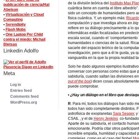
de la división teórica del
Instituto Max Pla
publicación de ciencia/Hal
cuántica tiene en cuenta el libre albedrío”
Abelson
sido un concepto de humanidades pero aquí
•
Virtualización y Cloud
física cuántica. Y, un ejemplo más:
Ricard
Computing
computación y que investiga ahora en
big
•
Serendipity
refiere en su diálogo precisamente a lo q
•
Flash Mobs
informáticas están focalizadas en predec
•
One Laptop Per Child
escala social, cuando el ‘comportamiento
contra el miedo: Michail
humanidades o ciencias de la salud. Rica
Bletsas
sacarle del espacio teórico de la computac
Linkedin Adolfo
investigación, pero que a él le gusta, ya q
vanguardia en la que la propia realidad t
Solo he dado algunos ejemplos ilustrativo
conversar con personas como estas que 
Meta
sabiduría, cuando saltan las divisiones ent
out of the box
) dicen cosas absolutamente 
Log in
puede comprobar.
Entries feed
•
¿Hay un diálogo en el libro que desta
Comments feed
WordPress.org
R
. Para mí, todos los diálogos han sido 
todos han sido completamente distintos. 
astrofísica de exoplanetas
Sara Seager
, y
CSAIL , y el de
Henry Jenkins
co-fundador
Aparte de su sabiduría, el contacto huma
emocionante. Podría citar otros participa
increíble empatía, humildad y capacidad 
complejas, como es el caso del Nobel
Mar