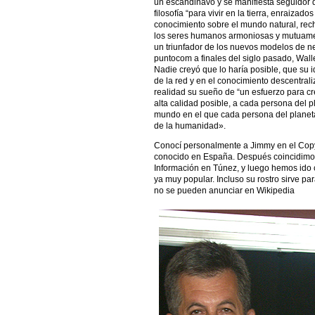
un escandinavo y se manifiesta seguidor d
filosofía “para vivir en la tierra, enraizad
conocimiento sobre el mundo natural, recha
los seres humanos armoniosas y mutuame
un triunfador de los nuevos modelos de n
puntocom a finales del siglo pasado, Wal
Nadie creyó que lo haría posible, que su 
de la red y en el conocimiento descentraliz
realidad su sueño de “un esfuerzo para cre
alta calidad posible, a cada persona del p
mundo en el que cada persona del planeta
de la humanidad».
Conocí personalmente a Jimmy en el Copy
conocido en España. Después coincidimos
Información en Túnez, y luego hemos ido 
ya muy popular. Incluso su rostro sirve pa
no se pueden anunciar en Wikipedia