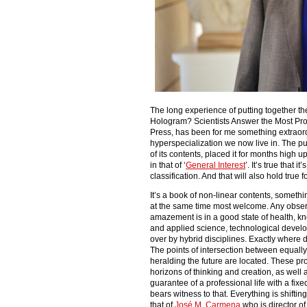
The long experience of putting together the
Hologram? Scientists Answer the Most Pro
Press, has been for me something extraord
hyperspecialization we now live in. The pub
of its contents, placed it for months high up
in that of ‘
General Interest
’. It’s true that 
classification. And that will also hold true 
It’s a book of non-linear contents, somethin
at the same time most welcome. Any observ
amazement is in a good state of health, k
and applied science, technological devel
over by hybrid disciplines. Exactly where
The points of intersection between equally
heralding the future are located. These pr
horizons of thinking and creation, as well
guarantee of a professional life with a fixed
bears witness to that. Everything is shifting
that of
José M. Carmena
who is director o