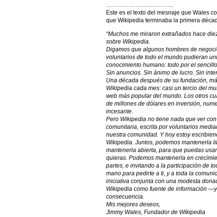
……………………………..
Este es el texto del mesnaje que Wales c
que Wikipedia terminaba la primera décad
“Muchos me miraron extrañados hace diez
sobre Wikipedia.
Digamos que algunos hombres de negocio
voluntarios de todo el mundo pudieran un
conocimiento humano: todo por el sencillo
Sin anuncios. Sin ánimo de lucro. Sin inte
Una década después de su fundación, más
Wikipedia cada mes: casi un tercio del mun
web más popular del mundo. Los otros cu
de millones de dólares en inversión, num
incesante.
Pero Wikipedia no tiene nada que ver con 
comunitaria, escrita por voluntarios medi
nuestra comunidad. Y hoy estoy escribien
Wikipedia. Juntos, podemos mantenerla li
mantenerla abierta, para que puedas usar
quieras. Podemos mantenerla en crecimie
partes, e invitando a la participación de 
mano para pedirte a ti, y a toda la comu
iniciativa conjunta con una modesta donac
Wikipedia como fuente de información —y 
consecuencia.
Mis mejores deseos,
Jimmy Wales, Fundador de Wikipedia