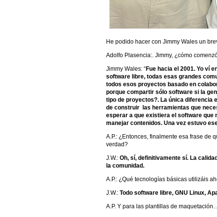
He podido hacer con Jimmy Wales un breve
Adolfo Plasencia:. Jimmy, ¿cómo comenzó
Jimmy Wales: “
Fue hacia el 2001. Yo ví e
software libre, todas esas grandes com
todos esos proyectos basado en colabo
porque compartir sólo software si la g
tipo de proyectos?. La única diferencia
de construir las herramientas que nece
esperar a que existiera el software que
manejar contenidos. Una vez estuvo ese
A.P.: ¿Entonces, finalmente esa frase de q
verdad?
J.W.:
Oh, sí, definitivamente sí. La calida
la comunidad.
A.P.: ¿Qué tecnologías básicas utilizáis 
J.W.:
Todo software libre, GNU Linux, 
A.P. Y para las plantillas de maquetación