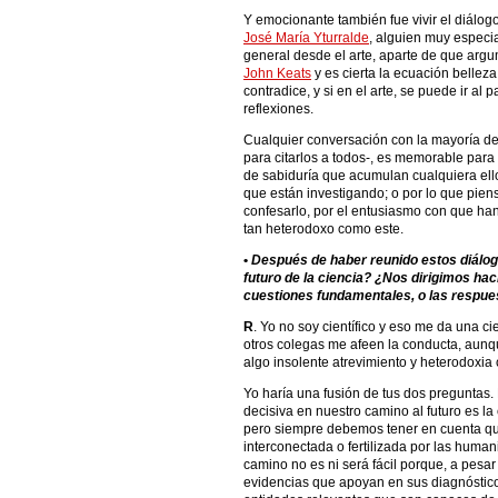
Y emocionante también fue vivir el diálogo-
José María Yturralde
, alguien muy especia
general desde el arte, aparte de que argum
John Keats
y es cierta la ecuación belleza
contradice, y si en el arte, se puede ir al
reflexiones.
Cualquier conversación con la mayoría de 
para citarlos a todos-, es memorable para 
de sabiduría que acumulan cualquiera ello
que están investigando; o por lo que pie
confesarlo, por el entusiasmo con que han 
tan heterodoxo como este.
•
Después de haber reunido estos diálogos
futuro de la ciencia? ¿Nos dirigimos ha
cuestiones fundamentales, o las respue
R
. Yo no soy científico y eso me da una ci
otros colegas me afeen la conducta, aunqu
algo insolente atrevimiento y heterodoxia c
Yo haría una fusión de tus dos preguntas.
decisiva en nuestro camino al futuro es la
pero siempre debemos tener en cuenta que
interconectada o fertilizada por las humani
camino no es ni será fácil porque, a pesar
evidencias que apoyan en sus diagnóstico