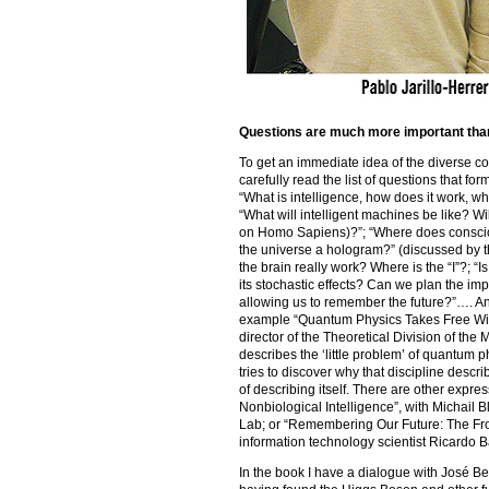
Questions are much more important th
To get an immediate idea of the diverse cont
carefully read the list of questions that fo
“What is intelligence, how does it work, w
“What will intelligent machines be like? Wi
on Homo Sapiens)?”; “Where does conscio
the universe a hologram?” (discussed by 
the brain really work? Where is the “I”?; “I
its stochastic effects? Can we plan the im
allowing us to remember the future?”…. And
example “Quantum Physics Takes Free Will 
director of the Theoretical Division of the
describes the ‘little problem’ of quantum 
tries to discover why that discipline descr
of describing itself. There are other expre
Nonbiological Intelligence”, with Michail B
Lab; or “Remembering Our Future: The Fron
information technology scientist Ricardo 
In the book I have a dialogue with José B