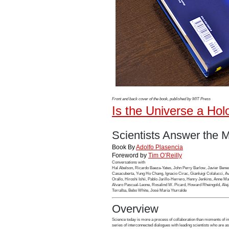
Front and back cover of the book, published by MIT Press
Is the Universe a Ho
Scientists Answer the 
Book By
Adolfo Plasencia
Foreword by
Tim O’Reilly
Conversations with
Hal Abelson, Ricardo Baeza-Yates, John Perry Barlow, Javier Bene
Casacuberta, Yung Ho Chang, Ignacio Cirac, Gianluigi Colalucci, 
Orallo, Hiroshi Ishii, Pablo Jarillo-Herrero, Henry Jenkins, Anne M
Alvaro Pascual-Leone, Rosalind W. Picard, Howard Rheingold, Aleja
Torralba, Bebo White, José María Yturralde
Overview
Science today is more a process of collaboration than moments of ind
series of interconnected dialogues with leading scientists who are as