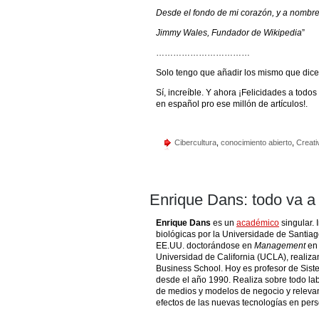
Desde el fondo de mi corazón, y a nombre 
Jimmy Wales, Fundador de Wikipedia
”
……………………………
Solo tengo que añadir los mismo que dic
Sí, increíble. Y ahora ¡Felicidades a todo
en español pro ese millón de artículos!.
Cibercultura
,
conocimiento abierto
,
Creat
Enrique Dans: todo va a
Enrique Dans
es un
académico
singular. 
biológicas por la Universidade de Santia
EE.UU. doctorándose en
Management
en 
Universidad de California (UCLA), realiza
Business School. Hoy es profesor de Sis
desde el año 1990. Realiza sobre todo l
de medios y modelos de negocio y releva
efectos de las nuevas tecnologías en per