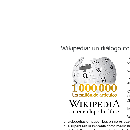
Wikipedia: un diálogo 
¡
d
e
¡
e
C
e
J
I
W
enciclopedias en papel. Los primeros paso
que superasen la imprenta como medio más