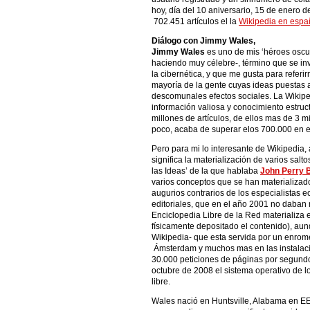
hoy, día del 10 aniversario, 15 de enero d
702.451 artículos el la
Wikipedia en espa
Diálogo con Jimmy Wales,
Jimmy Wales
es uno de mis ‘héroes oscur
haciendo muy célebre-, término que se in
la cibernética, y que me gusta para refer
mayoría de la gente cuyas ideas puestas a
descomunales efectos sociales. La Wikipe
información valiosa y conocimiento estru
millones de artículos, de ellos mas de 3 m
poco, acaba de superar elos 700.000 en 
Pero para mi lo interesante de Wikipedia
significa la materialización de varios sal
las Ideas’ de la que hablaba
John Perry 
varios conceptos que se han materializad
augurios contrarios de los especialistas 
editoriales, que en el año 2001 no daban 
Enciclopedia Libre de la Red materializa 
físicamente depositado el contenido), au
Wikipedia- que esta servida por un enrom
Ámsterdam y muchos mas en las instalac
30.000 peticiones de páginas por segundo
octubre de 2008 el sistema operativo de l
libre.
Wales nació en Huntsville, Alabama en EE