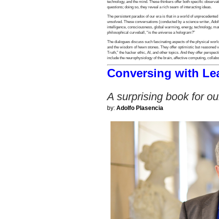
technology, and the mind. These thinkers offer both specific observat
questions; doing so, they reveal a rich seam of interacting ideas.
The persistent paradox of our era is that in a world of unprecedente
unsolved. These conversations (conducted by a science writer, Adolfo
intelligence, consciousness, global warming, energy, technology, matte
philosophical curveball, “is the universe a hologram?”
The dialogues discuss such fascinating aspects of the physical world 
and the wisdom of hewn stones. They offer optimistic but reasoned v
Truth,” the hacker ethic, AI, and other topics. And they offer perspect
include the neurophysiology of the brain, affective computing, collab
Conversing with Le
A surprising book for o
by:
Adolfo Plasencia