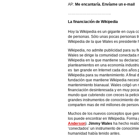
AP.:
Me encantaría. Envíame un e-mail
……………………………..
La financiación de Wikipedia
Hoy la Wikipedia es un gigante en cuya 
de personas. Sólo unas pocas personas t
Wikipedia de la que Wales es presidente 
Wikipedia, no admite publicidad para su 
Wales se dirige la comunidad conectada 
Wikipedia en la que mantiene su declaraci
planteamientos en una economía industrial
es tan grande en Internet cada dos años p
Wikipedia para su mantenimiento. A final 
fundación que mantiene Wikipedia necesit
mantenimiento bianaual. Wales colgó un 
financiación desinteresada y en muy poc
mundo que cubriendo con creces la petici
grandes instrumentos de conocimiento des
comparten mas de mil millones de persona
Muchos de los nuevos conceptos que gener
los puede encontrar en Wikipedia. Forma p
Anderson
).
Jimmy Wales
ha hecho realid
‘conectados’ un instrumento de conocimi
humanidad había tenido antes.