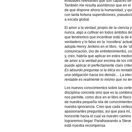
entidades relevantes que son capaces de 
También me resulta asombroso que en el a
de que dispone ahora la humanidad, y qu
con tanta fortuna supersticiones, pseudoc
a escala global.
El amor a la verdad, propio de la ciencia
nunca, algo a cultivar en todos ámbitos d
que tendremos que incentivar está la de ed
verdadero y lo falso en la ‘noosfera’ act
adopta Henry Jenkins en el libro, -la de ‘u
comunicación, (no de entretenimiento), co
y, creo, habría que aplicar en estos medi
de amor a la verdad por encima de los crit
puede aplicar el perfectamente claro crite
Es absurdo preguntar si la ética es rentab
una obligación hacia los demás… La elecc
rentable es realmente lo mismo que no ten
Los nuevos conocimientos sobre las cert
disciplina concreta sino que es la combin
nos permite, como dice en el libro el físi
de nuestra pequeña isla de conocimientos
nuestra ignorancia. Creo que cada certez
apasionantes preguntas; así que para mí,
horizonte hacia el cual va nuestro camino
lograremos llegar. Parafraseando a Steve
está nuestra recompensa.