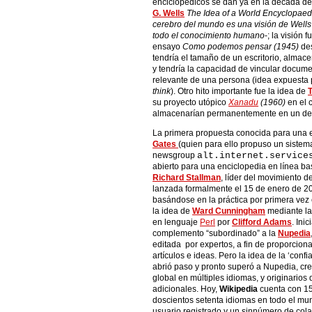
enciclopédicos se dan ya en la década de 
G. Wells
The Idea of a World Encyclopaed
cerebro del mundo es una visión de Wells
todo el conocimiento humano
-; la visión f
ensayo
Como podemos pensar (1945)
des
tendría el tamaño de un escritorio, almacen
y tendría la capacidad de vincular docum
relevante de una persona (idea expuesta
think
). Otro hito importante fue la idea de
su proyecto utópico
Xanadu
(1960)
en el 
almacenarían permanentemente en un dep
La primera propuesta conocida para una e
Gates
(quien para ello propuso un sistem
newsgroup
alt.internet.service
abierto para una enciclopedia en línea b
Richard Stallman
, líder del movimiento d
lanzada formalmente el 15 de enero de 2
basándose en la práctica por primera vez 
la idea de
Ward Cunningham
mediante la
en lenguaje
Perl
por
Clifford Adams
. Ini
complemento “subordinado” a la
Nupedia
editada por expertos, a fin de proporciona
artículos e ideas. Pero la idea de la ‘con
abrió paso y pronto superó a Nupedia, cre
global en múltiples idiomas, y originario
adicionales. Hoy,
Wikipedia
cuenta con 15
doscientos setenta idiomas en todo el mu
usuario registrado y un sinnúmero de col