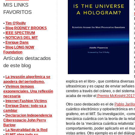
MIS LINKS
FAVORITOS
•
Tim O'Reilly
•
Blog RODNEY BROOKS
•
IEEE SPECTRUM
•
NOTICIAS DEL MIT
•
Enrique Dans
•
Blog LONG NOW
Foundation
Artículos destacados
de este blog
•
La invasión algorítmica se
explica en el libro-, que combina diversa
apodera del periodismo.
ultrasónicas y es capaz de enviar señales 
•
Vivimos tiempos
cerebro a través del cráneo, o del sistem
exponenciales. Una reflexión
acaba de recibir el
Premio McKnight 2017 
necesaria
•
Internet Fashion Victims
Otro caso destacado es el de
Pablo Jarill
•
Enrique Dans: todo va a
cuántico electrónico y optoelectrónica en
cambiar
grafeno, en el MIT. Su investigación, -com
•
Declaracion Independencia
mecánica cuántica con la teoría de la relat
Ciberespacio John Perry
teoría de la ‘mecánica cuántica relativist
Barlow
comportamiento, poder aplicarlo en el mu
•
La Neutralidad de la Red
vistas antes. Otro ejemplo es el del diálog
•
El MIT abre toda su