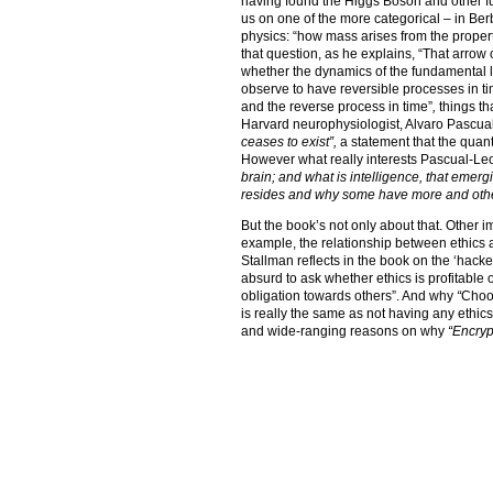
having found the Higgs Boson and other f
us on one of the more categorical – in Be
physics: “how mass arises from the prope
that question, as he explains, “That arrow 
whether the dynamics of the fundamental la
observe to have reversible processes in ti
and the reverse process in time”
,
things th
Harvard neurophysiologist, Alvaro Pascua
ceases to exist”,
a statement that the quant
However what really interests Pascual-Le
brain; and what is intelligence, that emerg
resides and why some have more and othe
But the book’s not only about that. Other 
example, the relationship between ethics 
Stallman reflects in the book on the ‘hacke
absurd to ask whether ethics is profitable or
obligation towards others”. And why
“
Choos
is really the same as not having any ethics
and wide-ranging reasons on why
“Encryp