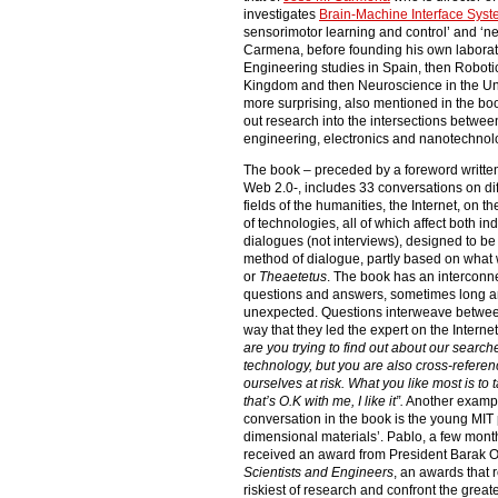
investigates
Brain-Machine Interface Syst
sensorimotor learning and control’ and ‘n
Carmena, before founding his own laborat
Engineering studies in Spain, then Robotics
Kingdom and then Neuroscience in the Un
more surprising, also mentioned in the boo
out research into the intersections between
engineering, electronics and nanotechnol
The book – preceded by a foreword written 
Web 2.0-, includes 33 conversations on di
fields of the humanities, the Internet, on t
of technologies, all of which affect both ind
dialogues (not interviews), designed to be
method of dialogue, partly based on what w
or
Theaetetus
. The book has an interconne
questions and answers, sometimes long an
unexpected. Questions interweave between 
way that they led the expert on the Interne
are you trying to find out about our search
technology, but you are also cross-referen
ourselves at risk. What you like most is to t
that’s O.K with me, I like it”.
Another exampl
conversation in the book is the young MIT p
dimensional materials’. Pablo, a few mont
received an award from President Barak 
Scientists and Engineers
, an awards that 
riskiest of research and confront the greate