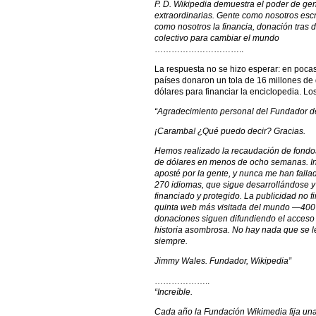
P. D. Wikipedia demuestra el poder de ge
extraordinarias. Gente como nosotros escr
como nosotros la financia, donación tras 
colectivo para cambiar el mundo
…………………………..
La respuesta no se hizo esperar: en poc
países donaron un tola de 16 millones de
dólares para financiar la enciclopedia. L
“Agradecimiento personal del Fundador d
¡Caramba! ¿Qué puedo decir? Gracias.
Hemos realizado la recaudación de fondos
de dólares en menos de ocho semanas. Inc
aposté por la gente, y nunca me han falla
270 idiomas, que sigue desarrollándose y
financiado y protegido. La publicidad no f
quinta web más visitada del mundo —400 
donaciones siguen difundiendo el acceso 
historia asombrosa. No hay nada que se l
siempre.
Jimmy Wales. Fundador, Wikipedia”
………………..
“Increíble.
Cada año la Fundación Wikimedia fija una m