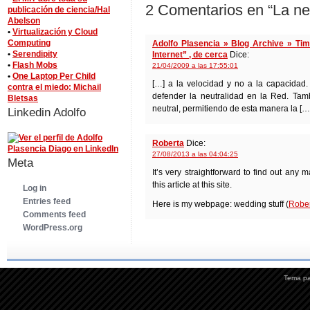
2 Comentarios en “La neu
publicación de ciencia/Hal
Abelson
•
Virtualización y Cloud
Computing
Adolfo Plasencia » Blog Archive » Tim
•
Serendipity
Internet” , de cerca
Dice:
•
Flash Mobs
21/04/2009 a las 17:55:01
•
One Laptop Per Child
[…] a la velocidad y no a la capacidad
contra el miedo: Michail
defender la neutralidad en la Red. Tam
Bletsas
neutral, permitiendo de esta manera la […
Linkedin Adolfo
Roberta
Dice:
27/08/2013 a las 04:04:25
Meta
It’s very straightforward to find out any
this article at this site.
Log in
Entries feed
Here is my webpage: wedding stuff (
Robe
Comments feed
WordPress.org
Tema p