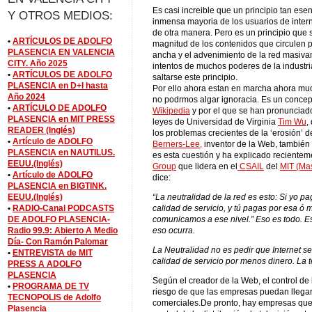
Es casi increible que un principio tan ese
Y OTROS MEDIOS:
inmensa mayoria de los usuarios de intern
de otra manera. Pero es un principio que
•
ARTÍCULOS DE ADOLFO
magnitud de los contenidos que circulen p
PLASENCIA EN VALENCIA
ancha y el advenimiento de la red masiva
CITY. Año 2025
intentos de muchos poderes de la industri
•
ARTÍCULOS DE ADOLFO
saltarse este principio.
PLASENCIA en D+I hasta
Por ello ahora estan en marcha ahora muc
Año 2024
no podrmos algar ignoracia. Es un concept
•
ARTÍCULO DE ADOLFO
Wikipedia
y por el que se han pronunciad
PLASENCIA en MIT PRESS
leyes de Universidad de Virginia
Tim Wu
,
READER (Inglés)
los problemas crecientes de la ‘erosión’ de
•
Artículo de ADOLFO
Berners-Lee,
inventor de la Web, también
PLASENCIA en NAUTILUS.
es esta cuestión y ha explicado reciente
EEUU.(Inglés)
Group
que lidera en el
CSAIL
del
MIT (Mas
•
Artículo de ADOLFO
dice:
PLASENCIA en BIGTINK.
“La neutralidad de la red es esto: Si yo p
EEUU.(Inglés)
calidad de servicio, y tú pagas por esa ó 
•
RADIO-Canal PODCASTS
comunicamos a ese nivel.” Eso es todo. E
DE ADOLFO PLASENCIA-
eso ocurra.
Radio 99.9: Abierto A Medio
Día- Con Ramón Palomar
La Neutralidad no es pedir que Internet se
•
ENTREVISTA de MIT
calidad de servicio por menos dinero. La
PRESS A ADOLFO
PLASENCIA
Según el creador de la Web, el control de
•
PROGRAMA DE TV
riesgo de que las empresas puedan llega
TECNOPOLIS de Adolfo
comerciales.De pronto, hay empresas que 
Plasencia