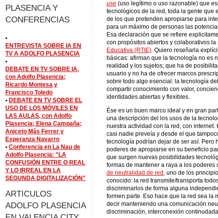
use
(uso legítimo o uso razonable) que e
PLASENCIA Y
tecnológicos de la red, toda la gente que
CONFERENCIAS
de los que pretenden apropiarse para inte
para un máximo de personas las potencias
Esa declaración que se refiere explicitamen
•
con propósitos abiertos y colaborativos l
ENTREVISTA SOBRE IA EN
Educativa (RTIE)
. Quiero reseñarla explí
TV A ADOLFO PLASENCIA
básicas: afirman que la tecnología no es n
•
realidad y los sujetos; que ha de posibilita
DEBATE EN TV SOBRE IA,
usuario y no ha de ofrecer marcos prescrip
con Adolfo Plasencia;
sobre todo algo esencial: la tecnología deb
Ricardo Montesa y
compartir conocimiento con valor, concienci
Francisco Toledo
identidades abiertas y flexibles.
•
DEBATE EN TV SOBRE EL
USO DE LOS MÓVILES EN
Ése es un buen marco ideal y en gran part
LAS AULAS, con Adolfo
una descripción del los usos de la tecnol
Plasencia; Elena Campaña;
nuestra actividad con la red, con internet
Aniceto Más Ferrer y
casi nadie preveía y desde el que tampoco
Esperanza Navarro
tecnología podrían dejar de ser así. Pero h
•
Conferencia en La Nau de
poderes de apropiarse en su beneficio par
Adolfo Plasencia: "LA
que surgen nuevas posibilidades tecnológi
CONFUSIÓN ENTRE O REAL
formas de mantener a raya a los poderes 
Y LO IRREAL EN LA
de neutralidad de red,
uno de los principi
SEGUNDA DIGITALIZACIÓN"
conocido: la red transmite/transporta todos
discriminarlos de forma alguna independi
ARTICULOS
formen parte. Eso hace que la red sea la m
ADOLFO PLASENCIA
decir manteniendo una comunicación neutr
discriminación, interconexión continudada
EN VALENCIA CITY