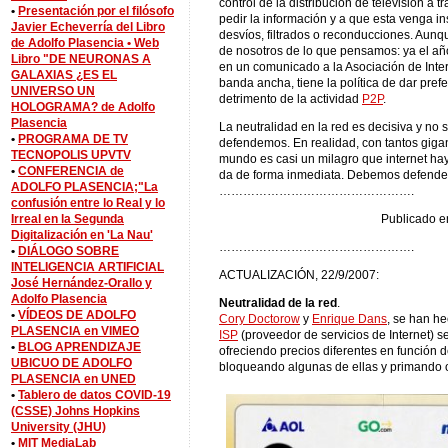
control de la distribución de televisión a
•
Presentación por el filósofo
pedir la información y a que esta venga in
Javier Echeverría del Libro
desvíos, filtrados o reconducciones. Aunq
de Adolfo Plasencia •
Web
de nosotros de lo que pensamos: ya el a
Libro "DE NEURONAS A
en un comunicado a la Asociación de Inte
GALAXIAS ¿ES EL
banda ancha, tiene la política de dar pre
UNIVERSO UN
detrimento de la actividad
P2P
.
HOLOGRAMA? de Adolfo
Plasencia
La neutralidad en la red es decisiva y no 
•
PROGRAMA DE TV
defendemos. En realidad, con tantos giga
TECNOPOLIS UPVTV
mundo es casi un milagro que internet hay
•
CONFERENCIA de
da de forma inmediata. Debemos defender
ADOLFO PLASENCIA;"La
………………………………………….
confusión entre lo Real y lo
Publicado e
Irreal en la Segunda
Digitalización en 'La Nau'
………………………………………….
•
DIÁLOGO SOBRE
INTELIGENCIA ARTIFICIAL
ACTUALIZACIÓN, 22/9/2007:
José Hernández-Orallo y
Adolfo Plasencia
Neutralidad de la red
.
•
VÍDEOS DE ADOLFO
Cory Doctorow
y
Enrique Dans
, se han h
PLASENCIA en VIMEO
ISP
(proveedor de servicios de Internet) se
•
BLOG APRENDIZAJE
ofreciendo precios diferentes en función d
UBICUO DE ADOLFO
bloqueando algunas de ellas y primando o
PLASENCIA en UNED
•
Tablero de datos COVID-19
(CSSE) Johns Hopkins
University (JHU)
•
MIT MediaLab