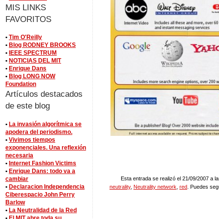
MIS LINKS
FAVORITOS
•
Tim O'Reilly
•
Blog RODNEY BROOKS
•
IEEE SPECTRUM
•
NOTICIAS DEL MIT
•
Enrique Dans
•
Blog LONG NOW
Foundation
Artículos destacados
de este blog
•
La invasión algorítmica se
apodera del periodismo.
•
Vivimos tiempos
exponenciales. Una reflexión
necesaria
•
Internet Fashion Victims
•
Enrique Dans: todo va a
cambiar
Esta entrada se realizó el 21/09/2007 a l
•
Declaracion Independencia
neutrality
,
Neutrality network
,
red
. Puedes seg
Ciberespacio John Perry
Barlow
•
La Neutralidad de la Red
•
El MIT abre toda su