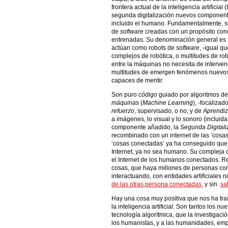
frontera actual de la inteligencia artificia
segunda digitalización nuevos component
incluido el humano. Fundamentalmente, s
de
software
creadas con un propósito conc
entrenadas. Su denominación general es ‘Ag
actúan como robots de
software
, -igual q
complejos de robótica, o multitudes de rob
entre la máquinas no necesita de interve
multitudes de emergen fenómenos nuevos
capaces de mentir.
Son puro
código
guiado por algoritmos d
máquinas
(
Machine Learning
), -focaliza
refuerzo
, supervisado, o no; y de
Aprendiz
a imágenes, lo visual y lo sonoro (incluida
componente añadido, la
Segunda Digital
recombinado con un internet de las ‘cosas
‘cosas conectadas’ ya ha conseguido que 
Internet, ya no sea humano. Su compleja 
el Internet de los humanos conectados. 
cosas, que haya millones de personas cone
interactuando, con entidades artificiales 
de las otras persona conectadas
, y sin
sa
Hay una cosa muy positiva que nos ha traí
la inteligencia artificial. Son tantos los 
tecnología algorítmica, que la investigaci
los humanistas, y a las humanidades, em