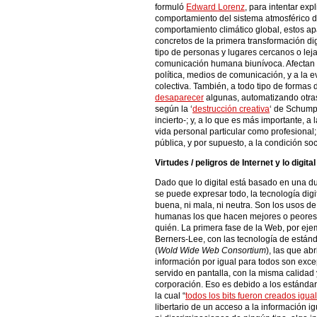
formuló
Edward Lorenz
, para intentar exp
comportamiento del sistema atmosférico de
comportamiento climático global, estos 
concretos de la primera transformación di
tipo de personas y lugares cercanos o leja
comunicación humana biunívoca. Afectan 
política, medios de comunicación, y a la ev
colectiva. También, a todo tipo de formas 
desaparecer
algunas, automatizando otra
según la ‘
destrucción creativa
‘ de Schump
incierto-; y, a lo que es más importante, 
vida personal particular como profesional; 
pública, y por supuesto, a la condición so
Virtudes / peligros de Internet y lo digital
Dado que lo digital está basado en una du
se puede expresar todo, la tecnología digit
buena, ni mala, ni neutra. Son los usos de 
humanas los que hacen mejores o peores 
quién. La primera fase de la Web, por eje
Berners-Lee, con las tecnología de están
(
Wold Wide Web Consortium
), las que a
información por igual para todos son excep
servido en pantalla, con la misma calida
corporación. Eso es debido a los estándar
la cual “
todos los bits fueron creados igua
libertario de un acceso a la información igu