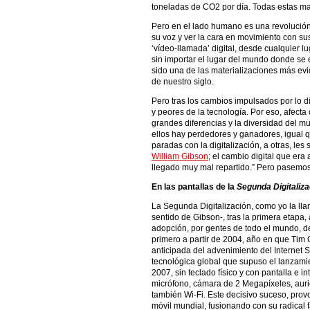
toneladas de CO2 por día. Todas estas mag
Pero en el lado humano es una revolución
su voz y ver la cara en movimiento con sus
‘vídeo-llamada’ digital, desde cualquier 
sin importar el lugar del mundo donde se 
sido una de las materializaciones más evid
de nuestro siglo.
Pero tras los cambios impulsados por lo 
y peores de la tecnología. Por eso, afecta
grandes diferencias y la diversidad del 
ellos hay perdedores y ganadores, igual
paradas con la digitalización, a otras, les
William Gibson
; el cambio digital que era 
llegado muy mal repartido.” Pero pasemos a
En las pantallas de la
Segunda Digitaliza
La Segunda Digitalización, como yo la lla
sentido de Gibson-, tras la primera etapa, 
adopción, por gentes de todo el mundo, de
primero a partir de 2004, año en que Tim O
anticipada del advenimiento del Internet 
tecnológica global que supuso el lanzami
2007, sin teclado físico y con pantalla e inte
micrófono, cámara de 2 Megapíxeles, auri
también Wi-Fi. Este decisivo suceso, prov
móvil mundial, fusionando con su radical f