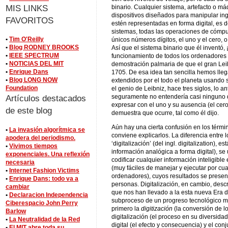
MIS LINKS
binario. Cualquier sistema, artefacto o m
dispositivos diseñados para manipular ing
FAVORITOS
estén representadas en forma digital, es de
sistemas, todas las operaciones de cómpu
•
Tim O'Reilly
únicos números dígitos, el uno y el cero, o
•
Blog RODNEY BROOKS
Así que el sistema binario que él inventó, ¡
•
IEEE SPECTRUM
funcionamiento de todos los ordenadores 
•
NOTICIAS DEL MIT
demostración palmaria de que el gran Lei
•
Enrique Dans
1705. De esa idea tan sencilla hemos lleg
•
Blog LONG NOW
extendidos por el todo el planeta usando 
Foundation
el genio de Leibniz, hace tres siglos, lo an
seguramente no entendería casi ninguno
Artículos destacados
expresar con el uno y su ausencia (el cero
de este blog
demuestra que ocurre, tal como él dijo.
Aún hay una cierta confusión en los términ
•
La invasión algorítmica se
conviene explicarlos. La diferencia entre 
apodera del periodismo.
‘digitalización’ (del ingl. digitalization), 
•
Vivimos tiempos
información analógica a forma digital), se
exponenciales. Una reflexión
codificar cualquier información inteligibl
necesaria
(muy fáciles de manejar y ejecutar por cua
•
Internet Fashion Victims
ordenadores), cuyos resultados se present
•
Enrique Dans: todo va a
personas. Digitalización, en cambio, desc
cambiar
que nos han llevado a la esta nueva Era dig
•
Declaracion Independencia
subproceso de un progreso tecnológico m
Ciberespacio John Perry
primero la
digitización
(la conversión de l
Barlow
digitalización (el proceso en su diversidad 
•
La Neutralidad de la Red
digital (el efecto y consecuencia) y el co
•
El MIT abre toda su