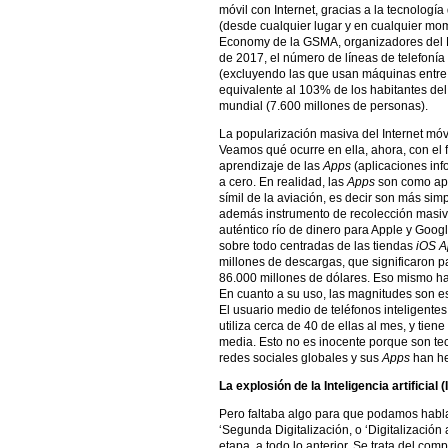
móvil con Internet, gracias a la tecnologí
(desde cualquier lugar y en cualquier mo
Economy de la GSMA, organizadores del M
de 2017, el número de líneas de telefonía
(excluyendo las que usan máquinas entre s
equivalente al 103% de los habitantes del
mundial (7.600 millones de personas).
La popularización masiva del Internet móv
Veamos qué ocurre en ella, ahora, con el f
aprendizaje de las
Apps
(aplicaciones info
a cero. En realidad, las
Apps
son como apli
símil de la aviación, es decir son más si
además instrumento de recolección masiva
auténtico río de dinero para Apple y Goog
sobre todo centradas de las tiendas
iOS A
millones de descargas, que significaron 
86.000 millones de dólares. Eso mismo ha 
En cuanto a su uso, las magnitudes son es
El usuario medio de teléfonos inteligentes
utiliza cerca de 40 de ellas al mes, y tiene
media. Esto no es inocente porque son te
redes sociales globales y sus
Apps
han he
La explosión de la Inteligencia artificial 
Pero faltaba algo para que podamos habla
‘Segunda Digitalización, o ‘Digitalización
etapa, a todo lo anterior. Se trata del com