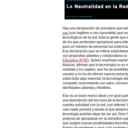
Hay una declaración de principios que ta
use
(uso legítimo o uso razonable) que e
tecnológicos de la red, toda la gente que
de los que pretenden apropiarse para inte
para un máximo de personas las potencias
Esa declaración que se refiere explicitamen
con propósitos abiertos y colaborativos l
Educativa (RTIE)
. Quiero reseñarla explí
básicas: afirman que la tecnología no es n
realidad y los sujetos; que ha de posibilita
usuario y no ha de ofrecer marcos prescrip
sobre todo algo esencial: la tecnología deb
compartir conocimiento con valor, concienci
identidades abiertas y flexibles.
Ése es un buen marco ideal y en gran part
una descripción del los usos de la tecnol
nuestra actividad con la red, con internet
casi nadie preveía y desde el que tampoco
tecnología podrían dejar de ser así. Pero h
poderes de apropiarse en su beneficio par
que surgen nuevas posibilidades tecnológi
formas de mantener a raya a los poderes 