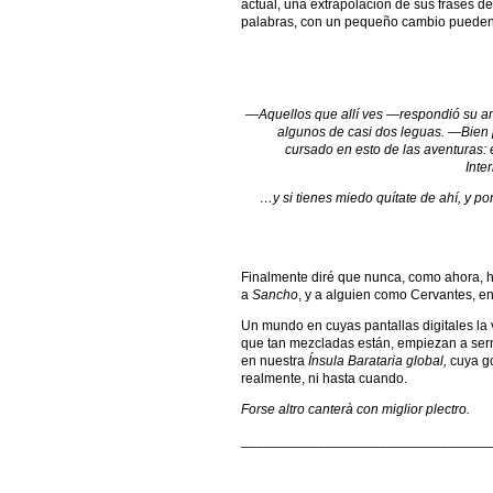
actual, una extrapolación de sus frases de
palabras, con un pequeño cambio pueden 
—Aquellos que allí ves —respondió su am
algunos de casi dos leguas. —Bien
cursado en esto de las aventuras: e
Inte
…y si tienes miedo quítate de ahí, y po
Finalmente diré que nunca, como ahora, 
a
Sancho
, y a alguien como Cervantes, e
Un mundo en cuyas pantallas digitales la ve
que tan mezcladas están, empiezan a sern
en nuestra
Ínsula Barataria global,
cuya g
realmente, ni hasta cuando.
Forse altro canterà con miglior plectro.
________________________________