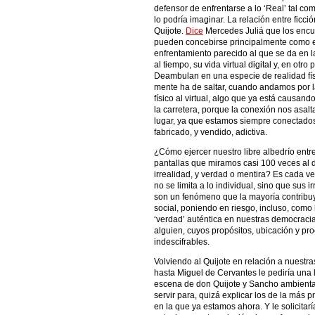
defensor de enfrentarse a lo ‘Real’ tal co
lo podría imaginar. La relación entre ficci
Quijote.
Dice
Mercedes Juliá que los encu
pueden concebirse principalmente como en
enfrentamiento parecido al que se da en l
al tiempo, su vida virtual digital y, en otro
Deambulan en una especie de realidad fí
mente ha de saltar, cuando andamos por l
físico al virtual, algo que ya está causan
la carretera, porque la conexión nos asal
lugar, ya que estamos siempre conectado
fabricado, y vendido, adictiva.
¿Cómo ejercer nuestro libre albedrío entre
pantallas que miramos casi 100 veces al d
irrealidad, y verdad o mentira? Es cada 
no se limita a lo individual, sino que sus 
son un fenómeno que la mayoría contribuy
social, poniendo en riesgo, incluso, com
‘verdad’ auténtica en nuestras democracia
alguien, cuyos propósitos, ubicación y pr
indescifrables.
Volviendo al Quijote en relación a nuestra
hasta Miguel de Cervantes le pediría una
escena de don Quijote y Sancho ambienta
servir para, quizá explicar los de la más
en la que ya estamos ahora. Y le solicitar