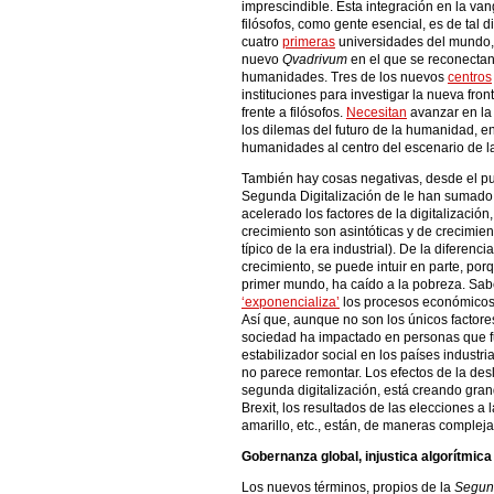
imprescindible. Esta integración en la va
filósofos, como gente esencial, es de tal 
cuatro
primeras
universidades del mundo
nuevo
Qvadrivum
en el que se reconectan 
humanidades. Tres de los nuevos
centros
instituciones para investigar la nueva fronter
frente a filósofos.
Necesitan
avanzar en l
los dilemas del futuro de la humanidad, e
humanidades al centro del escenario de la
También hay cosas negativas, desde el pun
Segunda Digitalización de le han sumado lo
acelerado los factores de la digitalizació
crecimiento son asintóticas y de crecimien
típico de la era industrial). De la diferen
crecimiento, se puede intuir en parte, por
primer mundo, ha caído a la pobreza. Sabe
‘exponencializa’
los procesos económicos
Así que, aunque no son los únicos factore
sociedad ha impactado en personas que fue
estabilizador social en los países indust
no parece remontar. Los efectos de la desl
segunda digitalización, está creando gra
Brexit, los resultados de las elecciones a
amarillo, etc., están, de maneras compleja
Gobernanza global, injustica algorítmica 
Los nuevos términos, propios de la
Segund