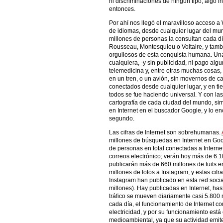
ni discriminaciones de ningún tipo, algo 
entonces.
Por ahí nos llegó el maravilloso acceso a 
de idiomas, desde cualquier lugar del m
millones de personas la consultan cada día
Rousseau, Montesquieu o Voltaire, y tamb
orgullosos de esta conquista humana. Una 
cualquiera, -y sin publicidad, ni pago algu
telemedicina y, entre otras muchas cosas, 
en un tren, o un avión, sin movernos de ca
conectados desde cualquier lugar, y en tie
todos se fue haciendo universal. Y con la
cartografía de cada ciudad del mundo, si
en Internet en el buscador Google, y lo 
segundo.
Las cifras de Internet son sobrehumanas.
millones de búsquedas en Internet en Goo
de personas en total conectadas a Intern
correos electrónico; verán hoy más de 6.1
publicarán más de 660 millones de tuits en
millones de fotos a Instagram; y estas cifr
Instagram han publicado en esta red soci
millones). Hay publicadas en Internet, has
tráfico se mueven diariamente casi 5.800 
cada día, el funcionamiento de Internet 
electricidad, y por su funcionamiento es
medioambiental, ya que su actividad emite