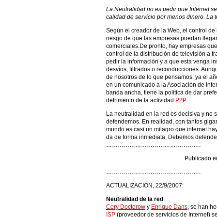
La Neutralidad no es pedir que Internet se
calidad de servicio por menos dinero. La
Según el creador de la Web, el control de
riesgo de que las empresas puedan llega
comerciales.De pronto, hay empresas que 
control de la distribución de televisión a
pedir la información y a que esta venga in
desvíos, filtrados o reconducciones. Aunq
de nosotros de lo que pensamos: ya el a
en un comunicado a la Asociación de Inte
banda ancha, tiene la política de dar pre
detrimento de la actividad
P2P
.
La neutralidad en la red es decisiva y no 
defendemos. En realidad, con tantos giga
mundo es casi un milagro que internet hay
da de forma inmediata. Debemos defender
………………………………………….
Publicado e
………………………………………….
ACTUALIZACIÓN, 22/9/2007:
Neutralidad de la red
.
Cory Doctorow
y
Enrique Dans
, se han h
ISP
(proveedor de servicios de Internet) se