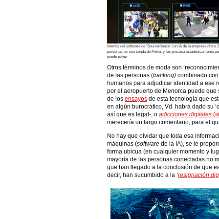
Interfaz del software de ‘Sourveillance’ con IA de la empresa chin
personas, en una tienda de Pekín, y los procesa estadísticamente para
puede evitar.
Otros términos de moda son ‘reconocimient
de las personas (
tracking)
combinado con l
humanos para adjudicar identidad a ese reg
por el aeropuerto de Menorca puede que su
de los
ensayos
de esta tecnología que es
en algún burocrático, Vd. habrá dado su ‘
así que es legal-; o
adicciones digitales
(s
merecería un largo comentario, para el qu
No hay que olvidar que toda esa informació
máquinas (
software
de la IA), se le propo
forma ubicua (en cualquier momento y lug
mayoría de las personas conectadas no mu
que han llegado a la conclusión de que es 
decir, han sucumbido a la
‘
resignación digi