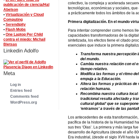
colectivo, la compleja y acelerada secuen
publicación de ciencia/Hal
tecnológicas, económicas y sociales, que 
Abelson
a prácticamente todos los ámbitos de la a
•
Virtualización y Cloud
Computing
Primera digitalización. En el mundo v
•
Serendipity
•
Flash Mobs
Para intentar comprender como hemos lle
•
One Laptop Per Child
capacidades transformadoras de la digita
contra el miedo: Michail
sintetizada, los efectos tiene el citado pr
Bletsas
esenciales que induce la primera digitaliz
Linkedin Adolfo
Transforma nuestra percepción in
del mundo.
Cambia nuestra relación con el es
tiempo relativo.
Meta
Modifica las formas y el ritmo del
empuja a la Educación.
Altera las formas y prácticas de
Log in
relación humana.
Entries feed
Recombina nuestra cultura local c
Comments feed
tradicional resulta afectado y t
WordPress.org
cultural global’ que se superpone 
‘entramos’ a través de las pantall
Los antecedentes de esta transformación, 
pacífica de la historia de la Humanidad h
sus tres ‘Olas’. La primera y más larga fue
desarrollo de Agricultura (desde el año 800
Era industrial, (desde el siglo XVII hasta 