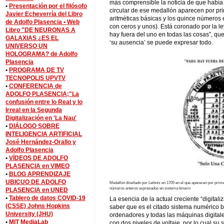
más comprensible la noticia de que había 
•
Presentación por el filósofo
circular de ese medallón aparecen por pri
Javier Echeverría del Libro
aritméticas básicas y los quince números 
de Adolfo Plasencia •
Web
con ceros y unos). Está coronado por la l
Libro "DE NEURONAS A
hay fuera del uno en todas las cosas”, qu
GALAXIAS ¿ES EL
‘su ausencia’ se puede expresar todo.
UNIVERSO UN
HOLOGRAMA? de Adolfo
Plasencia
•
PROGRAMA DE TV
TECNOPOLIS UPVTV
•
CONFERENCIA de
ADOLFO PLASENCIA;"La
confusión entre lo Real y lo
Irreal en la Segunda
Digitalización en 'La Nau'
•
DIÁLOGO SOBRE
INTELIGENCIA ARTIFICIAL
José Hernández-Orallo y
Adolfo Plasencia
•
VÍDEOS DE ADOLFO
PLASENCIA en VIMEO
•
BLOG APRENDIZAJE
UBICUO DE ADOLFO
Medallón diseñado por Leibniz en 1705 en el que aparecen por primer
números enteros expresados en sistema binario
PLASENCIA en UNED
•
Tablero de datos COVID-19
La esencia de la actual creciente “digita
(CSSE) Johns Hopkins
saber que es el citado sistema numérico b
University (JHU)
ordenadores y todas las máquinas digital
•
MIT MediaLab
con dos niveles de voltaje, por lo cual su