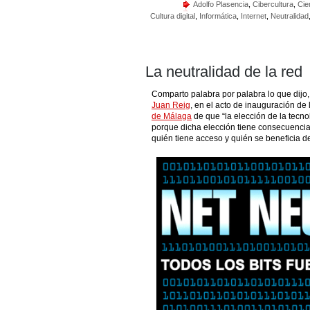
Adolfo Plasencia
,
Cibercultura
,
Cie
Cultura digital
,
Informática
,
Internet
,
Neutralidad
La neutralidad de la red
Comparto palabra por palabra lo que dijo,
Juan Reig
, en el acto de inauguración de
de Málaga
de que “la elección de la tecno
porque dicha elección tiene consecuencia
quién tiene acceso y quién se beneficia d