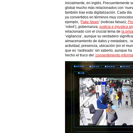
inicialmente, en inglés. Frecuentemente se
global mucho más relacionados con ‘nuev
también trae esta digitalización. Cada día
ya convertidos en términos muy conocido
ejemplo,
‘
Fake News
‘
(noticias falsas);
Pro
‘robot’),
gobernanza,
justicia e injustica a
relacionado con el crucial tema de
la priv
‘vigilancia’, aunque su verdadero signific
almacenamiento de datos y
metadatos
, -
actividad, presencia, ubicación (en el mundo
que es ‘rastreado’ sin saberlo, aunque ha
hecho el truco del
‘consentimiento inform