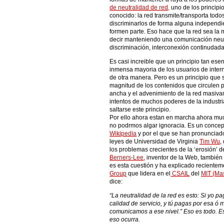
de neutralidad de red,
uno de los principi
conocido: la red transmite/transporta todos
discriminarlos de forma alguna independi
formen parte. Eso hace que la red sea la m
decir manteniendo una comunicación neutr
discriminación, interconexión continudada
Es casi increible que un principio tan ese
inmensa mayoria de los usuarios de intern
de otra manera. Pero es un principio que
magnitud de los contenidos que circulen p
ancha y el advenimiento de la red masiva
intentos de muchos poderes de la industri
saltarse este principio.
Por ello ahora estan en marcha ahora muc
no podrmos algar ignoracia. Es un concept
Wikipedia
y por el que se han pronunciad
leyes de Universidad de Virginia
Tim Wu
,
los problemas crecientes de la ‘erosión’ de
Berners-Lee,
inventor de la Web, también
es esta cuestión y ha explicado reciente
Group
que lidera en el
CSAIL
del
MIT (Mas
dice:
“La neutralidad de la red es esto: Si yo p
calidad de servicio, y tú pagas por esa ó 
comunicamos a ese nivel.” Eso es todo. E
eso ocurra.