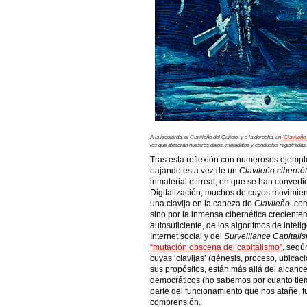
A la izquierda, el Clavileño del Quijote, y a la derecha, un
‘Clavileño
los que atesoran nuestros datos, metadatos y conductas registradas,
Tras esta reflexión con numerosos ejemplo
bajando esta vez de un
Clavileño cibernét
inmaterial e irreal, en que se han convert
Digitalización, muchos de cuyos movimien
una clavija en la cabeza de
Clavileño
, co
sino por la inmensa cibernética crecient
autosuficiente, de los algoritmos de inteli
Internet social y del
Surveillance Capitali
“mutación obscena del capitalismo”
, segú
cuyas ‘clavijas’ (génesis, proceso, ubicaci
sus propósitos, están más allá del alcanc
democráticos (no sabemos por cuanto tiemp
parte del funcionamiento que nos atañe, f
comprensión.