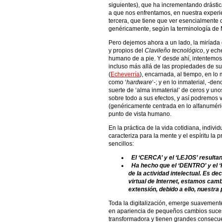
siguientes), que ha incrementando drásti
a que nos enfrentamos, en nuestra experi
tercera, que tiene que ver esencialmente 
genéricamente, según la terminología de 
Pero dejemos ahora a un lado, la miríada 
y propios del
Clavileño tecnológico
, y ech
humano de a pie. Y desde ahí, intentemos
incluso más allá de las propiedades de su
(
Echeverría
), encarnada, al tiempo, en l
como ‘
hardware
‘-; y en lo inmaterial, -de
suerte de ‘alma inmaterial’ de ceros y uno
sobre todo a sus efectos, y así podremos v
(genéricamente centrada en lo alfanuméri
punto de vista humano.
En la práctica de la vida cotidiana, indivi
caracteriza para la mente y el espíritu la 
sencillos:
El ‘CERCA’ y el ‘LEJOS’ resultan
Ha hecho que el ‘DENTRO’ y el ‘F
de la actividad intelectual. Es d
virtual de Internet, estamos camb
extensión, debido a ello, nuestra
Toda la digitalización, emerge suavement
en apariencia de pequeños cambios suce
transformadora y tienen grandes consecue