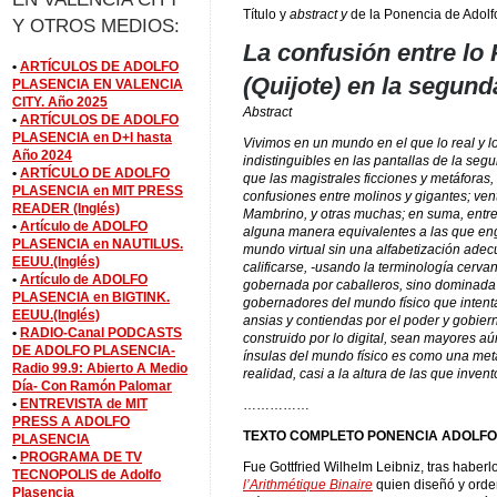
Título y
abstract y
de la Ponencia de Adolf
Y OTROS MEDIOS:
La confusión entre lo 
•
ARTÍCULOS DE ADOLFO
(Quijote) en la segunda
PLASENCIA EN VALENCIA
CITY. Año 2025
Abstract
•
ARTÍCULOS DE ADOLFO
PLASENCIA en D+I hasta
Vivimos en un mundo en el que lo real y lo
Año 2024
indistinguibles en las pantallas de la se
•
ARTÍCULO DE ADOLFO
que las magistrales ficciones y metáforas,
PLASENCIA en MIT PRESS
confusiones entre molinos y gigantes; venta
READER (Inglés)
Mambrino, y otras muchas; en suma, entre l
•
Artículo de ADOLFO
alguna manera equivalentes a las que en
PLASENCIA en NAUTILUS.
mundo virtual sin una alfabetización adec
EEUU.(Inglés)
calificarse, -usando la terminología cervan
•
Artículo de ADOLFO
gobernada por caballeros, sino dominada p
PLASENCIA en BIGTINK.
gobernadores del mundo físico que intent
EEUU.(Inglés)
ansias y contiendas por el poder y gobier
•
RADIO-Canal PODCASTS
construido por lo digital, sean mayores aú
DE ADOLFO PLASENCIA-
ínsulas del mundo físico es como una meta
Radio 99.9: Abierto A Medio
realidad, casi a la altura de las que inven
Día- Con Ramón Palomar
•
ENTREVISTA de MIT
……………
PRESS A ADOLFO
TEXTO COMPLETO PONENCIA ADOLFO
PLASENCIA
•
PROGRAMA DE TV
Fue Gottfried Wilhelm Leibniz, tras haberl
TECNOPOLIS de Adolfo
l’Arithmétique Binaire
quien diseñó y orde
Plasencia