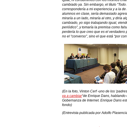
igual, ni consumimos con los mismos crite
cambiado ya. Sin embargo, el título “Todo
correspondería a mi experiencia y a la de 
alumnos en clase, sería demasiado agresiv
miraría a un lado, miraría al otro, y diría
cambiado, yo sigo trabajando igual, viend
periódico”, y tomaría la premisa como fals
perdería lo que creo que es el verdadero po
no el “converso”, sino el que está “por conv
(En la foto, Vinton Cerf -uno de los ‘padres 
va a cambiar
“de Enrique Dans, hablando e
Gobernanza de Internet. Enrique Dans esta 
fondo)
(Entrevista publicada por Adolfo Plasenci