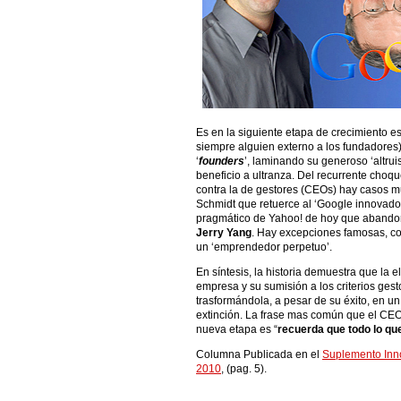
Es en la siguiente etapa de crecimiento es
siempre alguien externo a los fundadores),
‘
founders
’, laminando su generoso ‘altru
beneficio a ultranza. Del recurrente cho
contra la de gestores (CEOs) hay casos m
Schmidt que retuerce al ‘Google innovado
pragmático de Yahoo! de hoy que abandonó
Jerry Yang
. Hay excepciones famosas, c
un ‘emprendedor perpetuo’.
En síntesis, la historia demuestra que la e
empresa y su sumisión a los criterios gest
trasformándola, a pesar de su éxito, en u
extinción. La frase mas común que el CEO 
nueva etapa es “
recuerda que todo lo que
Columna Publicada en el
Suplemento Inn
2010
, (pag. 5).