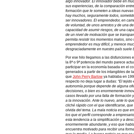
algo innovador. El innovador bebe en mu
sus experiencias, de la comparación entre
formación que le someten a ideas nuevas
hay muchos, seguramente todos, sometid
ser innovadores. El emprendedor, en camb
de voluntad, de unos arrestos y de una d
capacidad de asumir riesgos, de una capa
de un nivel de motivación que se transpare
permita resistir los momentos malos, sino 
emprendedor es muy difícil, y merece muc
desgraciadamente en nuestro país suele br
Por ese hilo llegamos a las disfunciones 
la 8ª o 9ª potencia del mundo parece actua
participar en la economía basada en el c
generados a partir de los intangibles de la e
que
John Perry Barlow
ya hablaba en 1994
respecto no deja lugar a dudas:
“El tejid
autonomía porque depende de alguna ofici
decisiones, o bien es enormemente inmovi
casos llevado por una falta de formación 
a la innovación. Ante lo nuevo, ante lo q
cliché rápido con el que identificarse, que
olvida del tema. La mala noticia es que e
los que el perfil corresponde a empresarios
esta tendencia a la simplificación y a desc
enormemente abundante, y eso que habla
encuentra motivado para recibir una forma