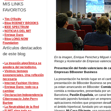
MIS LINKS
FAVORITOS
•
Tim O'Reilly
•
Blog RODNEY BROOKS
•
IEEE SPECTRUM
•
NOTICIAS DEL MIT
•
Enrique Dans
•
Blog LONG NOW
Foundation
Artículos destacados
de este blog
En la imagen, Enrique Penichet y Miguel 
Riesgo y Acelerador de Empesas valenci
•
La invasión algorítmica se
apodera del periodismo.
Presentación del fondo valenciano de ca
•
Vivimos tiempos
Empresas BBooster Business
exponenciales. Una reflexión
necesaria
La presentación ha tenido lugar en el can
•
Internet Fashion Victims
presentación de BBooster Business se pre
•
Enrique Dans: todo va a
ya estan arrancando en BBooster:
Comida
cambiar
comida a restaurantes, presentada por u
•
Declaracion Independencia
Barcelona;
Pasión Española
, un canal te
Ciberespacio John Perry
mercado japonés fundado por un emprend
Barlow
aplicacioens móviles que proponen desafio
•
La Neutralidad de la Red
el ámbito hiperlocal, fundado pro un equ
•
El MIT abre toda su
Vinaroz;
Mi Casa Eficiente
, una propuest