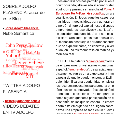
unos empresarios nos permitió poner en m
ocurrir cuando, atravesado el ecuador de l
SOBRE ADOLFO
ebullición y pusimos en marcha el
Powerf
PLASENCIA, autor de
European Tech-Tour Association
: un gr
cualificación. En todos aquellos casos, c
este Blog
mas ideas –nuevas ideas para generar u
dinero? –dinero del capital riesgo dispues
•
Sobre Adolfo Plasencia:
emprendedores resolutivos y a su ‘idea’-. 
Nube Semántica
se considera que una ‘idea’ que aun esta 
existiera. Una ‘idea’ por la que apostar u
al menos un bosquejo o borrador concreto
que se explique cómo, en concreto y a velo
duda, en una microempresa en marcha y c
mercado real.
En EE.UU. la palabra
‘
entrepreneur
’
forma 
de empresarios, universitarios y personas
español: “
emprendedo
r”, desgraciadament
tristemente, aún es un arcano para la in
a pesar de que lo pueden encontrar fácilme
quien identifica una oportunidad, empieza 
TWITTER ADOLFO
los recursos necesarios para ponerla en 
términos como: innovador, flexible, dinámi
PLASENCIA
orientado al crecimiento”. Por otra parte, u
como alguien que toma participación en 
•
Twitter@adolfoplasencia
economía, de los que se espera un crecimi
VÍDEOS DEBATES
ahora esta emergiendo es el ligado sobre 
nazca una empresa basada en un nuevo 
EN TV ADOLFO