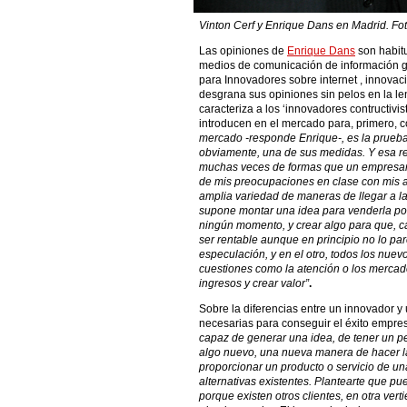
Vinton Cerf y Enrique Dans en Madrid. Fot
Las opiniones de
Enrique Dans
son habit
medios de comunicación de información 
para Innovadores sobre internet , innovaci
desgrana sus opiniones sin pelos en la l
caracteriza a los ‘innovadores contructivi
introducen en el mercado para, primero, co
mercado -responde Enrique-, es la prueba de
obviamente, una de sus medidas. Y esa r
muchas veces de formas que un empresari
de mis preocupaciones en clase con mis 
amplia variedad de maneras de llegar a la 
supone montar una idea para venderla pos
ningún momento, y crear algo para que, c
ser rentable aunque en principio no lo pare
especulación, y en el otro, todos los nu
cuestiones como la atención o los mercad
ingresos y crear valor”
.
Sobre la diferencias entre un innovador 
necesarias para conseguir el éxito empres
capaz de generar una idea, de tener un pe
algo nuevo, una nueva manera de hacer l
proporcionar un producto o servicio de un
alternativas existentes. Plantearte que p
porque existen otros clientes, en otra ver