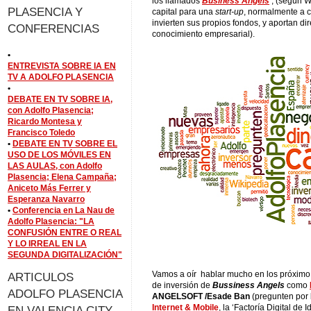
los llamados
Business Angels
; (según W
PLASENCIA Y
capital para una
start-up
, normalmente a c
invierten sus propios fondos, y aportan d
CONFERENCIAS
conocimiento empresarial).
•
ENTREVISTA SOBRE IA EN
TV A ADOLFO PLASENCIA
•
DEBATE EN TV SOBRE IA,
con Adolfo Plasencia;
Ricardo Montesa y
Francisco Toledo
•
DEBATE EN TV SOBRE EL
USO DE LOS MÓVILES EN
LAS AULAS, con Adolfo
Plasencia; Elena Campaña;
Aniceto Más Ferrer y
Esperanza Navarro
•
Conferencia en La Nau de
Adolfo Plasencia: "LA
CONFUSIÓN ENTRE O REAL
Y LO IRREAL EN LA
SEGUNDA DIGITALIZACIÓN"
Vamos a oír hablar mucho en los próximo 
ARTICULOS
de inversión de
Bussiness Angels
como
ADOLFO PLASENCIA
ANGELSOFT /Esade Ban
(pregunten por
Internet & Mobile
, la ‘Factoría Digital de
EN VALENCIA CITY