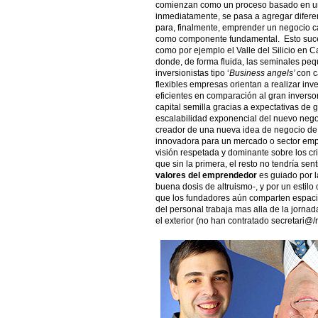
comienzan como un proceso basado en una
inmediatamente, se pasa a agregar diferen
para, finalmente, emprender un negocio c
como componente fundamental. Esto suced
como por ejemplo el Valle del Silicio en 
donde, de forma fluida, las seminales pe
inversionistas tipo ‘
Business angels’
con c
flexibles empresas orientan a realizar in
eficientes en comparación al gran inverso
capital semilla gracias a expectativas de
escalabilidad exponencial del nuevo negoc
creador de una nueva idea de negocio de b
innovadora para un mercado o sector empr
visión respetada y dominante sobre los crit
que sin la primera, el resto no tendría se
valores del emprendedor
es guiado por l
buena dosis de altruismo-, y por un estilo 
que los fundadores aún comparten espacio 
del personal trabaja mas alla de la jornada
el exterior (no han contratado secretari@/