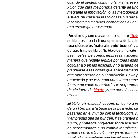
cuando el sentido común o la misma esen
¿Con qué cara me pondría delante de unos
mediante la innovación, o las metodologías
si fuera de clase no reaccionase cuando u
insostenibles modelos económicos o una 
una estrategia equivocada?”
.
Por último y como avance de su libro
“
Tod
su libro esta en la línea optimista de la a
tecnológico es ‘naturalmente’ bueno” y 
de qué trata su libro:
“El libro es un análi
tres niveles: personas, empresas y socied
manera que resulte legible por todas esa
cotidiana o en las noticias, y no acaban 
plantearse esas cosas que aparentemente 
que aprendieron en su educación. Es un
educación y de vivir bajo unas reglas de
funcionan como deberían”, y te sorprende
desde fuera de
Matrix
, y que además no te
mismo.
El título, en realidad, supone un guiño a m
de un libro para la base de la pirámide, p
pasando en el mundo con la tecnología y 
y empresas que se hunden, y se plantea cu
futuro, y pretende proyectar sobre ese le
no acostumbrado a un cambio rapidísimo, 
vivimos en su día a día: que ya no trabaj