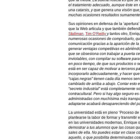
que la media. La buena noticia es que se 
el tratamiento adecuado, aunque éste en 
una catarsis, y que genera una visión que
muchas ocasiones resultados sumamente 
Sus opiniones en defensa de la ‘apertura’ 
que la Web articula y que también defien
Stallman
,
Tim O’Reilly
y tantos otro, Enriq
numerosas ocasiones de comprobarlo, que 
comunicación gracias a la aparición de la
generar ventajas competitivas es abriéndo
que se obsesiona con trabajar a puerta ce
inviolables, con compilar su software para
en poco tiempo, de que sus productos o s
está en ser capaz de motivar a terceros p
incorporarlo adecuadamente, y hacer que t
“cajas negras” tienen cada día menos senti
cambiado de arriba a abajo. Contar esto e
“secreto industrial” está completamente s
contracultural. Pero si hay algo seguro es
administradas con muchísima más transpar
adaptarse acabará desapareciendo del p
La universidad está en pleno ‘Proceso de
plantearse la labor de formar y transmitir 
en las universidades modernas, Enrique 
demostrar a tus alumnos que las cosas qu
sales de ella. No puedes estar en clase c
aquello, o que posibilita determinadas cos