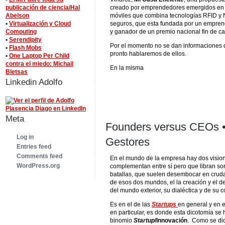
publicación de ciencia/Hal
creado por emprendedores emergidos en 
Abelson
móviles que combina tecnologías RFID y 
•
Virtualización y Cloud
seguros, que esta fundada por un empren
Computing
y ganador de un premio nacional fin de ca
•
Serendipity
Por el momento no se dan informaciones 
•
Flash Mobs
pronto hablaremos de ellos.
•
One Laptop Per Child
contra el miedo: Michail
En la misma
Bletsas
Linkedin Adolfo
Meta
Founders versus CEOs •
Log in
Gestores
Entries feed
Comments feed
En el mundo de la empresa hay dos vision
WordPress.org
complementan entre sí pero que libran s
batallas, que suelen desembocar en crud
de esos dos mundos, el la creación y el de
del mundo exterior, su dialéctica y de su c
Es en el de las
Startups
en general y en 
en particular, es donde esta dicotomía se
binomio
Startup
/Innovación
. Como se dic