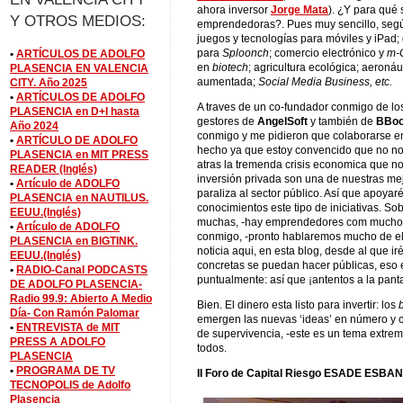
ahora inversor
Jorge Mata
). ¿Y para qué
Y OTROS MEDIOS:
emprendedoras?. Pues muy sencillo, según
juegos y tecnologías para móviles y iPad; g
para
Sploonch
; comercio electrónico y
m-
•
ARTÍCULOS DE ADOLFO
en
biotech
; agricultura ecológica; aeronáu
PLASENCIA EN VALENCIA
aumentada;
Social Media Business, etc.
CITY. Año 2025
•
ARTÍCULOS DE ADOLFO
A traves de un co-fundador conmigo de l
PLASENCIA en D+I hasta
gestores de
AngelSoft
y también de
BBoo
Año 2024
conmigo y me pidieron que colaborarse en 
•
ARTÍCULO DE ADOLFO
hecho ya que estoy convencido que no no
PLASENCIA en MIT PRESS
atras la tremenda crisis economica que n
READER (Inglés)
inversión privada son una de nuestras m
•
Artículo de ADOLFO
paraliza al sector público. Así que apoya
PLASENCIA en NAUTILUS.
conocimientos este tipo de iniciativas. S
EEUU.(Inglés)
muchas, -hay emprendedores com mucho p
•
Artículo de ADOLFO
conmigo, -pronto hablaremos mucho de ell
PLASENCIA en BIGTINK.
noticia aqui, en esta blog, desde al que 
EEUU.(Inglés)
concretas se puedan hacer públicas, eso 
•
RADIO-Canal PODCASTS
puntualmente: así que ¡antentos a la panta
DE ADOLFO PLASENCIA-
Radio 99.9: Abierto A Medio
Bien. El dinero esta listo para invertir: los
b
Día- Con Ramón Palomar
emergen las nuevas ‘ideas’ en número y c
•
ENTREVISTA de MIT
de supervivencia, -este es un tema extr
PRESS A ADOLFO
todos.
PLASENCIA
•
PROGRAMA DE TV
II Foro de Capital Riesgo ESADE ESBAN
TECNOPOLIS de Adolfo
Plasencia