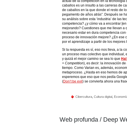
actual de la competición en la tecnología
caballos es un insulto a las carreras de c
de caballos en la que donde el resto de lo
pegamento de años atrás”. Después se ha
su análisis sobre esta ‘industria’ de las t
competencia? ¿y cómo va a encontrar [en 
mejorando? Cuestiones que me llevan a q
necesario estar en dura competencia con
proceso de innovación mejore? ¿En ese c
por el aprendizaje a partir de los mejores
Si la respuesta es sí, eso nos lleva, a la
un proceso mas colectivo que individual, 
y quizá el mejor camino se sea lo que
Hal
+
Competition
), es decir: la innovación d
tiempo. Como Varian es, además, economi
metaproceso. ¿Hasta en eso hemos de ap
esperemos que eso que nos pedía Google a
(
Don’t be evil
) se convierta ahora una fras
Cibercultura
,
Cultura digital
,
Economí
Web profunda / Deep W