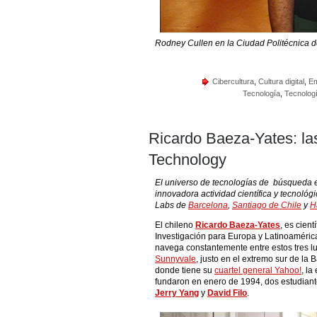
Rodney Cullen en la Ciudad Politécnica d
Cibercultura
,
Cultura digital
,
E
Tecnología
,
Tecnolog
Ricardo Baeza-Yates: las
Technology
El universo de tecnologías de búsqueda en
innovadora actividad científica y tecnológi
Labs de
Barcelona
,
Santiago de Chile
y
H
El chileno
Ricardo Baeza-Yates
, es cien
Investigación para Europa y Latinoaméri
navega constantemente entre estos tres lu
Sunnyvale
, justo en el extremo sur de la
donde tiene su
cuartel general Yahoo!
, l
fundaron en enero de 1994, dos estudiant
Jerry Yang
y
David Filo
.