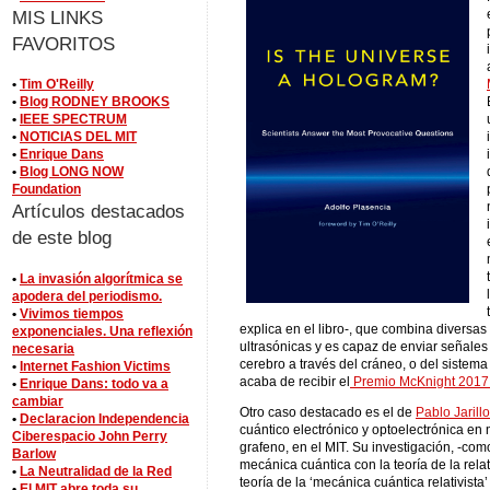
MIS LINKS
FAVORITOS
•
Tim O'Reilly
•
Blog RODNEY BROOKS
•
IEEE SPECTRUM
•
NOTICIAS DEL MIT
•
Enrique Dans
•
Blog LONG NOW
Foundation
Artículos destacados
de este blog
•
La invasión algorítmica se
apodera del periodismo.
•
Vivimos tiempos
explica en el libro-, que combina diversa
exponenciales. Una reflexión
ultrasónicas y es capaz de enviar señales 
necesaria
cerebro a través del cráneo, o del sistem
•
Internet Fashion Victims
acaba de recibir el
Premio McKnight 2017 
•
Enrique Dans: todo va a
cambiar
Otro caso destacado es el de
Pablo Jarill
•
Declaracion Independencia
cuántico electrónico y optoelectrónica en
Ciberespacio John Perry
grafeno, en el MIT. Su investigación, -com
Barlow
mecánica cuántica con la teoría de la relat
•
La Neutralidad de la Red
teoría de la ‘mecánica cuántica relativist
•
El MIT abre toda su