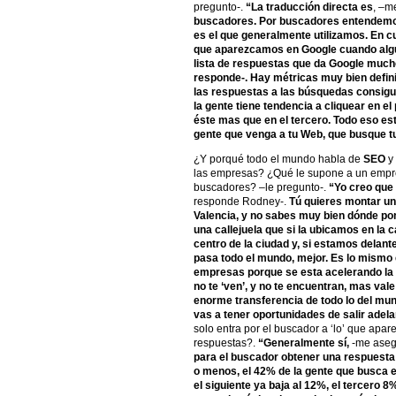
pregunto-.
“La traducción directa es
, –m
buscadores. Por buscadores entendemos
es el que generalmente utilizamos. En cua
que aparezcamos en Google cuando algui
lista de respuestas que da Google mucho
responde-. Hay métricas muy bien defini
las respuestas a las búsquedas consigu
la gente tiene tendencia a cliquear en e
éste mas que en el tercero. Todo eso es
gente que venga a tu Web, que busque t
¿Y porqué todo el mundo habla de
SEO
y 
las empresas? ¿Qué le supone a un empre
buscadores? –le pregunto-.
“Yo creo que 
responde Rodney-.
Tú quieres montar un
Valencia, y no sabes muy bien dónde po
una callejuela que si la ubicamos en la c
centro de la ciudad y, si estamos delant
pasa todo el mundo, mejor. Es lo mismo 
empresas porque se esta acelerando la
no te ‘ven’, y no te encuentran, mas val
enorme transferencia de todo lo del mundo
vas a tener oportunidades de salir adel
solo entra por el buscador a ‘lo’ que apar
respuestas?.
“Generalmente sí,
-me aseg
para el buscador obtener una respuesta
o menos, el 42% de la gente que busca e
el siguiente ya baja al 12%, el tercero 8