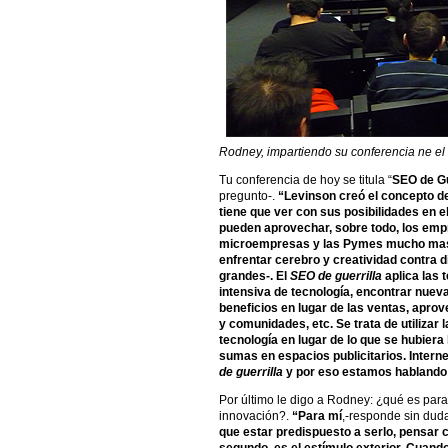
Rodney, impartiendo su conferencia ne el
Tu conferencia de hoy se titula “
SEO de Gu
pregunto-.
“Levinson creó el concepto de
tiene que ver con sus posibilidades en
pueden aprovechar, sobre todo, los em
microempresas y las Pymes mucho mas q
enfrentar cerebro y creatividad contra 
grandes-. El
SEO de guerrilla
aplica las t
intensiva de tecnología, encontrar nueva
beneficios en lugar de las ventas, aprov
y comunidades, etc. Se trata de utilizar 
tecnología en lugar de lo que se hubiera
sumas en espacios publicitarios. Internet
de guerrilla
y por eso estamos hablando 
Por último le digo a Rodney: ¿qué es para
innovación?.
“Para mí
,-responde sin dud
que estar predispuesto a serlo, pensar co