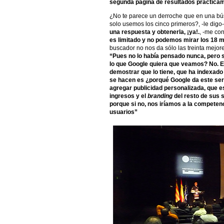
segunda página de resultados prácticamen
¿No te parece un derroche que en una bú
solo usemos los cinco primeros?, -le digo
una respuesta y obtenerla, ¡ya!.
, -me co
es limitado y no podemos mirar los 18 m
buscador no nos da sólo las treinta mejor
“Pues no lo había pensado nunca, pero s
lo que Google quiera que veamos? No. Ent
demostrar que lo tiene, que ha indexado
se hacen es ¿porqué Google da este ser
agregar publicidad personalizada, que es
ingresos y el
branding
del resto de sus 
porque si no, nos iríamos a la competenci
usuarios”