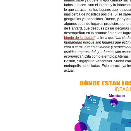
mundo sabe ya que el mejor camino hacia 
todos lo dicen- son el talento y la innova
lo que caracteriza los lugares que los p
mas cerca de nosotros posible. Sí se sab
geografías ya conocidas. Bueno, y hay qu
algunos tipos de lugares propicios, por e
de Harvard, que después pasar décadas i
desempeñan en la promoción de los logro
triunfo de la ciudad
“, afirma que
“las ciud
humanidad porque son lugares que estimula
cara a cara’, atraen el talento y perfeccio
espíritu empresarial y, además, son espac
económica”
. Cita como ejemplos: Atenas,
Boston, Singapur o Vancouver. Suena convi
metrópolis conectadas. Esto parecía ya in
actual.