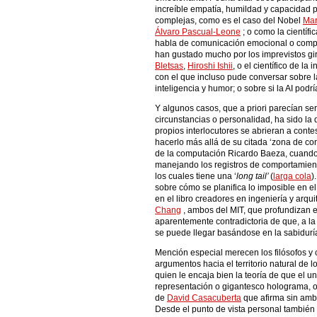
increíble empatía, humildad y capacidad 
complejas, como es el caso del Nobel
Mar
Álvaro Pascual-Leone
; o como la científi
habla de comunicación emocional o compu
han gustado mucho por los imprevistos g
Bletsas
,
Hiroshi Ishii
, o el científico de la i
con el que incluso pude conversar sobre la 
inteligencia y humor; o sobre si la AI pod
Y algunos casos, que a priori parecían ser 
circunstancias o personalidad, ha sido la 
propios interlocutores se abrieran a cont
hacerlo más allá de su citada ‘zona de conf
de la computación Ricardo Baeza, cuando
manejando los registros de comportamien
los cuales tiene una ‘
long tail’
(
larga cola
)
sobre cómo se planifica lo imposible en e
en el libro creadores en ingeniería y arq
Chang
, ambos del MIT, que profundizan 
aparentemente contradictoria de que, a l
se puede llegar basándose en la sabiduría
Mención especial merecen los filósofos y 
argumentos hacia el territorio natural de l
quien le encaja bien la teoría de que el 
representación o gigantesco holograma, o
de
David Casacuberta
que afirma sin amb
Desde el punto de vista personal tambié