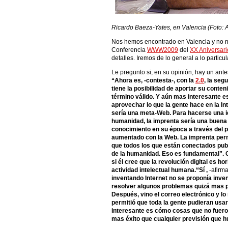
Ricardo Baeza-Yates, en Valencia (Foto: 
Nos hemos encontrado en Valencia y no n
Conferencia
WWW2009
del
XX Aniversari
detalles. Iremos de lo general a lo particul
Le pregunto si, en su opinión, hay un ant
“Ahora es, -contesta-, con la
2.0
, la seg
tiene la posibilidad de aportar su conteni
término válido. Y aún mas interesante e
aprovechar lo que la gente hace en la Int
sería una meta-Web. Para hacerse una ide
humanidad, la imprenta sería una buena 
conocimiento en su época a través del
aumentado con la Web. La imprenta perm
que todos los que están conectados pub
de la humanidad. Eso es fundamental”. C
si él cree que la revolución digital es hor
actividad intelectual humana.“Sí ,
-afirm
inventando Internet no se proponía inve
resolver algunos problemas quizá mas p
Después, vino el correo electrónico y l
permitió que toda la gente pudieran usa
interesante es cómo cosas que no fueron
mas éxito que cualquier previsión que 