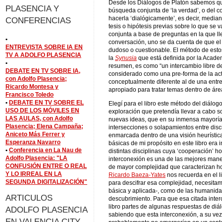
Desde los Diálogos de Platón sabemos qu
PLASENCIA Y
búsqueda conjunta de ‘la verdad’, o del c
hacerla ‘dialógicamente’, es decir, media
CONFERENCIAS
tesis o hipótesis previas sobre lo que se va
conjunta a base de preguntas en la que l
•
conversación, uno se da cuenta de que el
ENTREVISTA SOBRE IA EN
dudoso o cuestionable. El método de estos 
TV A ADOLFO PLASENCIA
la
Synusia
que está definida por la Acade
•
resumen, es como “un intercambio libre d
DEBATE EN TV SOBRE IA,
considerado como una pre-forma de la ac
con Adolfo Plasencia;
conceptualmente diferente al de una entre
Ricardo Montesa y
apropiado para tratar temas dentro de áre
Francisco Toledo
•
DEBATE EN TV SOBRE EL
Elegí para el libro este método del diálog
USO DE LOS MÓVILES EN
exploración que pretendía llevar a cabo s
LAS AULAS, con Adolfo
nuevas ideas, que en su inmensa mayoría 
Plasencia; Elena Campaña;
intersecciones o solapamientos entre disc
Aniceto Más Ferrer y
enmarcada dentro de una visión heurística
Esperanza Navarro
básicas de mi propósito en este libro era 
•
Conferencia en La Nau de
distintas disciplinas cuya ‘cooperación’ h
Adolfo Plasencia: "LA
interconexión es una de las mejores mane
CONFUSIÓN ENTRE O REAL
de mayor complejidad que caracterizan ho
Y LO IRREAL EN LA
Ricardo Baeza-Yates
nos recuerda en el li
SEGUNDA DIGITALIZACIÓN"
para descifrar esa complejidad, necesitam
básica y aplicada-, como de las humanidad
ARTICULOS
descubrimiento. Para que esa citada inter
libro partes de algunas respuestas de di
ADOLFO PLASENCIA
sabiendo que esta interconexión, a su ve
EN VALENCIA CITY