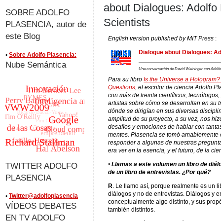
about Dialogues: Adolfo
SOBRE ADOLFO
Scientists
PLASENCIA, autor de
este Blog
English version published by MIT Press
:
Dialogue about Dialogues: Ad
•
Sobre Adolfo Plasencia:
Nube Semántica
Una conversación de David Weininger con Adolfo 
Para su libro
Is the Universe a Hologram?
Questions
,
el escritor de ciencia Adolfo P
con más de treinta científicos, tecnólogos
artistas sobre cómo se desarrollan en su t
dónde se dirigían en sus diversas discipli
amplitud de su proyecto, a su vez, nos hiz
desafíos y emociones de hablar con tanta
mentes. Plasencia se tomó amablemente e
responder a algunas de nuestras pregunta
era ver en la esencia, y el futuro, de la ci
TWITTER ADOLFO
• Llamas a este volumen un libro de diál
de un libro de entrevistas. ¿Por qué?
PLASENCIA
R
. Le llamo así, porque realmente es un li
diálogos y no de entrevistas. Diálogos y e
•
Twitter@adolfoplasencia
conceptualmente algo distinto, y sus prop
VÍDEOS DEBATES
también distintos.
EN TV ADOLFO