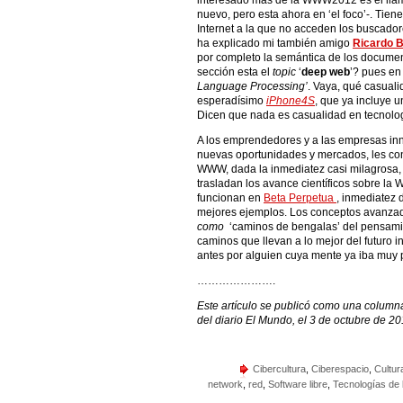
interesado mas de la WWW2012 es el lla
nuevo, pero esta ahora en ‘el foco’-. Tien
Internet a la que no acceden los buscado
ha explicado mi también amigo
Ricardo 
por completo la semántica de los documen
sección esta el
topic
‘
deep web
’? pues en
Language Processing’
. Vaya, qué casuali
esperadísimo
iPhone4S
, que ya incluye u
Dicen que nada es casualidad en tecnolog
A los emprendedores y a las empresas i
nuevas oportunidades y mercados, les conv
WWW, dada la inmediatez casi milagrosa,
trasladan los avance científicos sobre la
funcionan en
Beta Perpetua
, inmediatez 
mejores ejemplos. Los conceptos avanzado
como
‘caminos de bengalas’ del pensamien
caminos que llevan a lo mejor del futuro
antes por alguien cuya mente ya iba muy 
………………….
Este artículo se publicó como una column
del diario El Mundo, el 3 de octubre de 20
Cibercultura
,
Ciberespacio
,
Cultura
network
,
red
,
Software libre
,
Tecnologías de