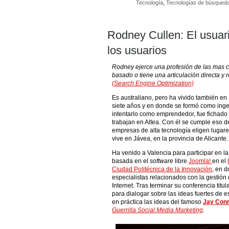
Tecnología
,
Tecnologías de búsqued
Rodney Cullen: El usuari
los usuarios
Rodney ejerce una profesión de las mas c
basado o tiene una articulación directa y 
(Search Engine Optimization)
Es australiano, pero ha vivido también en
siete años y en donde se formó como inge
intentarlo como emprendedor, fue fichado
trabajan en Altea. Con él se cumple eso d
empresas de alta tecnología eligen lugare
vive en Jávea, en la provincia de Alicante.
Ha venido a Valencia para participar en l
basada en el
software
libre
Joomla!
en el
Ciudad Politécnica de la Innovación
, en 
especialistas relacionados con la gestión
Internet. Tras terminar su conferencia tit
para dialogar sobre las ideas fuertes de 
en práctica las ideas del famoso
Jay Conr
Guerrilla Social Media Marketing
.