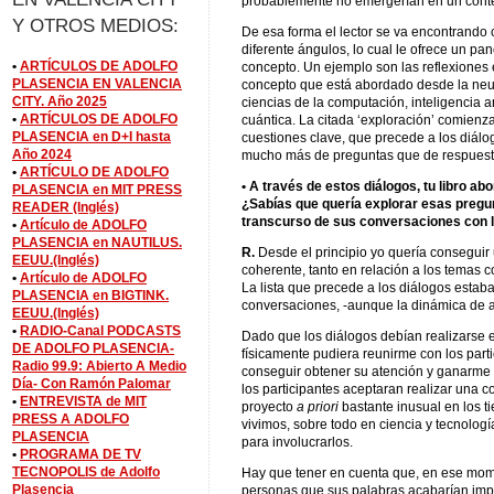
probablemente no emergerían en un context
Y OTROS MEDIOS:
De esa forma el lector se va encontrando 
diferente ángulos, lo cual le ofrece un p
•
ARTÍCULOS DE ADOLFO
concepto. Un ejemplo son las reflexiones en
PLASENCIA EN VALENCIA
concepto que está abordado desde la neur
CITY. Año 2025
ciencias de la computación, inteligencia art
•
ARTÍCULOS DE ADOLFO
cuántica. La citada ‘exploración’ comienz
PLASENCIA en D+I hasta
cuestiones clave, que precede a los diálogo
Año 2024
mucho más de preguntas que de respuest
•
ARTÍCULO DE ADOLFO
• A través de estos diálogos, tu libro a
PLASENCIA en MIT PRESS
¿Sabías que quería explorar esas pregun
READER (Inglés)
transcurso de sus conversaciones con l
•
Artículo de ADOLFO
PLASENCIA en NAUTILUS.
R.
Desde el principio yo quería conseguir 
EEUU.(Inglés)
coherente, tanto en relación a los temas c
•
Artículo de ADOLFO
La lista que precede a los diálogos estab
PLASENCIA en BIGTINK.
conversaciones, -aunque la dinámica de a
EEUU.(Inglés)
•
RADIO-Canal PODCASTS
Dado que los diálogos debían realizarse e
DE ADOLFO PLASENCIA-
físicamente pudiera reunirme con los part
Radio 99.9: Abierto A Medio
conseguir obtener su atención y ganarme 
Día- Con Ramón Palomar
los participantes aceptaran realizar una 
•
ENTREVISTA de MIT
proyecto
a priori
bastante inusual en los 
PRESS A ADOLFO
vivimos, sobre todo en ciencia y tecnologí
PLASENCIA
para involucrarlos.
•
PROGRAMA DE TV
TECNOPOLIS de Adolfo
Hay que tener en cuenta que, en ese mom
Plasencia
personas que sus palabras acabarían im