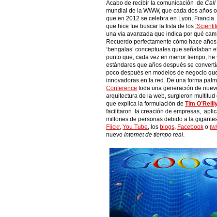
Acabo de recibir la comunicación de
Call
mundial de la WWW, que cada dos años o
que en 2012 se celebra en Lyon, Francia.
que hice fue buscar la lista de los
‘Scientif
una via avanzada que indica por qué camin
Recuerdo perfectamente cómo hace años, e
‘bengalas’ conceptuales que señalaban el 
punto que, cada vez en menor tiempo, he 
estándares que años después se convertía
poco después en modelos de negocio qu
innovadoras en la red. De una forma palm
Conference
toda una generación de nuevos
arquitectura de la web, surgieron multitud
que explica la formulación de
Tim O’Reill
facilitaron la creación de empresas, apli
millones de personas debido a la gigante
Flickr
,
You Tube
, los
blogs
,
Facebook
o
twi
nuevo
Internet de tiempo real
.