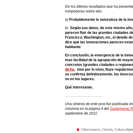
De los últimos resultados que ha present
rompedoras sobre ello:
a)
Probablemente la naturaleza de la inn
b)
Según sus datos, de este mismo año,
parecen fluir de las grandes ciudades d
Francisco, Washington, etc, el detalle de
dice que las innovaciones parecen estar
habitante
.
En conclusión, la emergencia de la inno
mas facilidad de la agrupación de mayo
concretos (grandes ciudades o regiones
dicho
, sino por lo visto, fluye regularme
se confirma definitivamente, los inverso
no en los lugares.
Qué interesante.
…………………………..
Una síntesis de este post fue publicada en 
columna en la página 4 del
Suplemento
septiembre de 2011.
Ciberespacio
,
Ciencia
,
Cultura digita