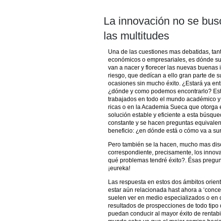
La innovación no se busc
las multitudes
Una de las cuestiones mas debatidas, tan
económicos o empresariales, es dónde sur
van a nacer y florecer las nuevas buenas i
riesgo, que dedícan a ello gran parte de s
ocasiones sin mucho éxito. ¿Estará ya entr
¿dónde y como podemos encontrarlo? Est
trabajados en todo el mundo académico y 
ricas o en la Academia Sueca que otorga e
solución estable y eficiente a esta búsqu
constante y se hacen preguntas equivalen
beneficio: ¿en dónde está o cómo va a sur
Pero también se la hacen, mucho mas disc
correspondiente, precisamente, los innov
qué problemas tendré éxito?. Ésas pregunt
¡eureka!
Las respuesta en estos dos ámbitos orient
estar aún relacionada hast ahora a ‘concep
suelen ver en medio especializados o en d
resultados de prospecciones de todo tipo 
puedan conducir al mayor éxito de rentab