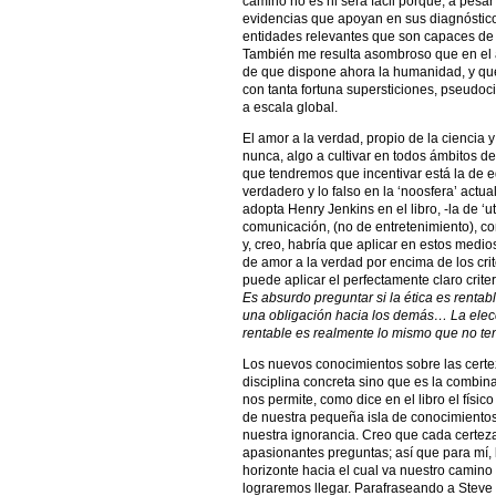
camino no es ni será fácil porque, a pesar
evidencias que apoyan en sus diagnóstico
entidades relevantes que son capaces de 
También me resulta asombroso que en el a
de que dispone ahora la humanidad, y qu
con tanta fortuna supersticiones, pseudoc
a escala global.
El amor a la verdad, propio de la ciencia
nunca, algo a cultivar en todos ámbitos d
que tendremos que incentivar está la de ed
verdadero y lo falso en la ‘noosfera’ act
adopta Henry Jenkins en el libro, -la de ‘u
comunicación, (no de entretenimiento), co
y, creo, habría que aplicar en estos medi
de amor a la verdad por encima de los crit
puede aplicar el perfectamente claro crite
Es absurdo preguntar si la ética es rentab
una obligación hacia los demás… La elecc
rentable es realmente lo mismo que no ten
Los nuevos conocimientos sobre las cert
disciplina concreta sino que es la combin
nos permite, como dice en el libro el físi
de nuestra pequeña isla de conocimientos
nuestra ignorancia. Creo que cada certez
apasionantes preguntas; así que para mí,
horizonte hacia el cual va nuestro camino
lograremos llegar. Parafraseando a Steve