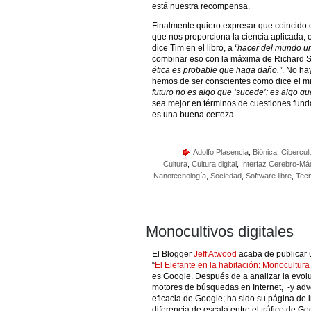
está nuestra recompensa.
Finalmente quiero expresar que coincido 
que nos proporciona la ciencia aplicada, 
dice Tim en el libro, a
“hacer del mundo un
combinar eso con la máxima de Richard 
ética es probable que haga daño.”
. No ha
hemos de ser conscientes como dice el mi
futuro no es algo que ‘sucede’; es algo q
sea mejor en términos de cuestiones fund
es una buena certeza.
Adolfo Plasencia
,
Biónica
,
Cibercul
Cultura
,
Cultura digital
,
Interfaz Cerebro-Má
Nanotecnología
,
Sociedad
,
Software libre
,
Tecn
Monocultivos digitales
El Blogger
Jeff Atwood
acaba de publicar u
“
El Elefante en la habitación: Monocultur
es Google. Después de a analizar la evoluc
motores de búsquedas en Internet, -y adve
eficacia de Google; ha sido su página de 
diferencia de escala entre el tráfico de 