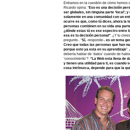
Entramos en la cuestión de cómo hemos 
Ricardo opina: “
Eso es una decisión pers
ser globales, sin ninguna parte ‘local’; y
solamente en una comunidad con un ento
ocurre es que, como tú dices, ahora la t
personas combinen en su vida una parte co
¿dónde estas tú es ese espectro entre l
esa es tu decisión personal”
. ¿Y tu cree
pregunto-. “
Sí,
-responde-
. es un tema ge
Creo que todas las personas que han nac
porque esto ya esta en su aprendizaje
”.
debería hablar de ‘datos’ cuando de habla
‘conocimiento’?.
“La Web esta llena de d
y tienen una utilidad para ti, es cuando 
cosa intrínseca, depende para que la qu