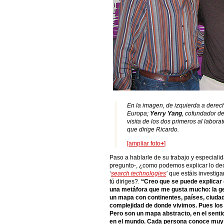
En la imagen, de izquierda a derec
Europa;
Yerry Yang
, cofundador d
visita de los dos primeros al labor
que dirige Ricardo.
[ampliar foto
+
]
Paso a hablarle de su trabajo y especiali
pregunto-, ¿como podemos explicar lo de
‘
search technologies
’
que estáis investiga
tú diriges?.
“Creo que se puede explicar
una metáfora que me gusta mucho: la ge
un mapa con continentes, países, ciuda
complejidad de donde vivimos. Pues los
Pero son un mapa abstracto, en el senti
en el mundo. Cada persona conoce muy p