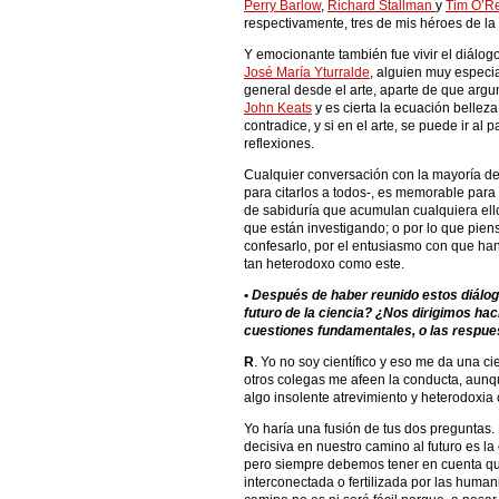
Perry Barlow
,
Richard Stallman
y
Tim O’Re
respectivamente, tres de mis héroes de la c
Y emocionante también fue vivir el diálogo-
José María Yturralde
, alguien muy especia
general desde el arte, aparte de que argum
John Keats
y es cierta la ecuación belleza
contradice, y si en el arte, se puede ir al
reflexiones.
Cualquier conversación con la mayoría de 
para citarlos a todos-, es memorable para 
de sabiduría que acumulan cualquiera ello
que están investigando; o por lo que pie
confesarlo, por el entusiasmo con que han 
tan heterodoxo como este.
•
Después de haber reunido estos diálogos
futuro de la ciencia? ¿Nos dirigimos ha
cuestiones fundamentales, o las respue
R
. Yo no soy científico y eso me da una ci
otros colegas me afeen la conducta, aunqu
algo insolente atrevimiento y heterodoxia c
Yo haría una fusión de tus dos preguntas.
decisiva en nuestro camino al futuro es la
pero siempre debemos tener en cuenta que
interconectada o fertilizada por las humani