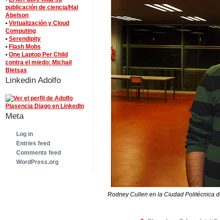
publicación de ciencia/Hal
Abelson
•
Virtualización y Cloud
Computing
•
Serendipity
•
Flash Mobs
•
One Laptop Per Child
contra el miedo: Michail
Bletsas
Linkedin Adolfo
Meta
Log in
Entries feed
Comments feed
WordPress.org
Rodney Cullen en la Ciudad Politécnica d