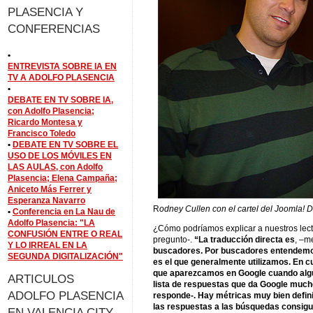
PLASENCIA Y
CONFERENCIAS
•
ENTREVISTA SOBRE IA EN
TV A ADOLFO PLASENCIA
•
DEBATE EN TV SOBRE IA,
con Adolfo Plasencia;
Ricardo Montesa y
Francisco Toledo
•
DEBATE EN TV SOBRE EL
USO DE LOS MÓVILES EN
LAS AULAS, con Adolfo
Plasencia; Elena Campaña;
Aniceto Más Ferrer y
Esperanza Navarro
R
odney Cullen con el cartel del Joomla! 
•
Conferencia en La Nau de
Adolfo Plasencia: "LA
¿Cómo podríamos explicar a nuestros lect
CONFUSIÓN ENTRE O REAL
pregunto-.
“La traducción directa es
, –m
Y LO IRREAL EN LA
buscadores. Por buscadores entendemos
SEGUNDA DIGITALIZACIÓN"
es el que generalmente utilizamos. En cua
que aparezcamos en Google cuando algui
ARTICULOS
lista de respuestas que da Google mucho
ADOLFO PLASENCIA
responde-. Hay métricas muy bien defini
las respuestas a las búsquedas consigu
EN VALENCIA CITY