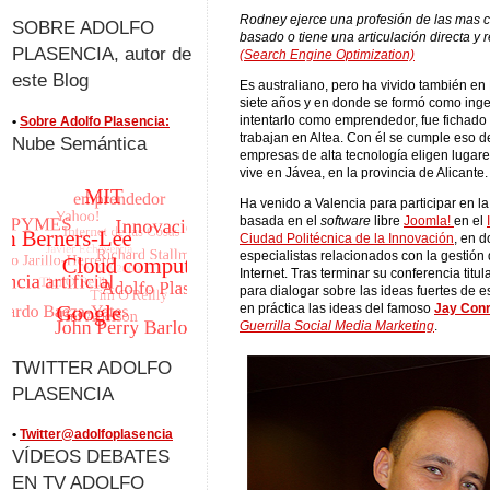
Rodney ejerce una profesión de las mas c
SOBRE ADOLFO
basado o tiene una articulación directa y 
PLASENCIA, autor de
(Search Engine Optimization)
este Blog
Es australiano, pero ha vivido también en
siete años y en donde se formó como inge
intentarlo como emprendedor, fue fichado
•
Sobre Adolfo Plasencia:
trabajan en Altea. Con él se cumple eso d
Nube Semántica
empresas de alta tecnología eligen lugare
vive en Jávea, en la provincia de Alicante.
Ha venido a Valencia para participar en l
basada en el
software
libre
Joomla!
en el
Ciudad Politécnica de la Innovación
, en 
especialistas relacionados con la gestión
Internet. Tras terminar su conferencia tit
para dialogar sobre las ideas fuertes de 
en práctica las ideas del famoso
Jay Conr
Guerrilla Social Media Marketing
.
TWITTER ADOLFO
PLASENCIA
•
Twitter@adolfoplasencia
VÍDEOS DEBATES
EN TV ADOLFO