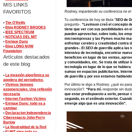
MIS LINKS
FAVORITOS
Rodney, impartiendo su conferencia ne el
Tu conferencia de hoy se titula “
SEO de Gu
•
Tim O'Reilly
pregunto-.
“Levinson creó el concepto de
•
Blog RODNEY BROOKS
tiene que ver con sus posibilidades en
•
IEEE SPECTRUM
pueden aprovechar, sobre todo, los em
•
NOTICIAS DEL MIT
microempresas y las Pymes mucho mas q
•
Enrique Dans
enfrentar cerebro y creatividad contra 
•
Blog LONG NOW
grandes-. El
SEO de guerrilla
aplica las t
Foundation
intensiva de tecnología, encontrar nueva
Artículos destacados
beneficios en lugar de las ventas, aprov
y comunidades, etc. Se trata de utilizar 
de este blog
tecnología en lugar de lo que se hubiera
sumas en espacios publicitarios. Internet
•
La invasión algorítmica se
de guerrilla
y por eso estamos hablando 
apodera del periodismo.
•
Vivimos tiempos
Por último le digo a Rodney: ¿qué es para
exponenciales. Una reflexión
innovación?.
“Para mí
,-responde sin dud
necesaria
que estar predispuesto a serlo, pensar co
•
Internet Fashion Victims
segundo, es el estímulo exterior. Cuando
•
Enrique Dans: todo va a
emerge algo que es una innovación”.
cambiar
•
Declaracion Independencia
Ciberespacio John Perry
Barlow
•
La Neutralidad de la Red
•
El MIT abre toda su