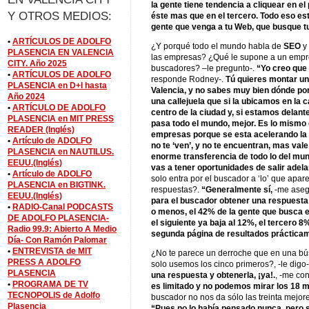
la gente tiene tendencia a cliquear en e
Y OTROS MEDIOS:
éste mas que en el tercero. Todo eso es
gente que venga a tu Web, que busque t
•
ARTÍCULOS DE ADOLFO
¿Y porqué todo el mundo habla de
SEO
y 
PLASENCIA EN VALENCIA
las empresas? ¿Qué le supone a un empre
CITY. Año 2025
buscadores? –le pregunto-.
“Yo creo que 
•
ARTÍCULOS DE ADOLFO
responde Rodney-.
Tú quieres montar un
PLASENCIA en D+I hasta
Valencia, y no sabes muy bien dónde po
Año 2024
una callejuela que si la ubicamos en la c
•
ARTÍCULO DE ADOLFO
centro de la ciudad y, si estamos delant
PLASENCIA en MIT PRESS
pasa todo el mundo, mejor. Es lo mismo 
READER (Inglés)
empresas porque se esta acelerando la
•
Artículo de ADOLFO
no te ‘ven’, y no te encuentran, mas val
PLASENCIA en NAUTILUS.
enorme transferencia de todo lo del mundo
EEUU.(Inglés)
vas a tener oportunidades de salir adel
•
Artículo de ADOLFO
solo entra por el buscador a ‘lo’ que apar
PLASENCIA en BIGTINK.
respuestas?.
“Generalmente sí,
-me aseg
EEUU.(Inglés)
para el buscador obtener una respuesta
•
RADIO-Canal PODCASTS
o menos, el 42% de la gente que busca e
DE ADOLFO PLASENCIA-
el siguiente ya baja al 12%, el tercero 8
Radio 99.9: Abierto A Medio
segunda página de resultados prácticamen
Día- Con Ramón Palomar
•
ENTREVISTA de MIT
¿No te parece un derroche que en una bú
PRESS A ADOLFO
solo usemos los cinco primeros?, -le digo
PLASENCIA
una respuesta y obtenerla, ¡ya!.
, -me co
•
PROGRAMA DE TV
es limitado y no podemos mirar los 18 m
TECNOPOLIS de Adolfo
buscador no nos da sólo las treinta mejor
Plasencia
“Pues no lo había pensado nunca, pero s