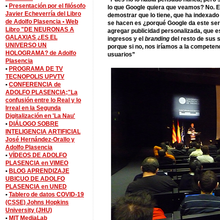
•
Presentación por el filósofo
lo que Google quiera que veamos? No. Ent
Javier Echeverría del Libro
demostrar que lo tiene, que ha indexado
de Adolfo Plasencia •
Web
se hacen es ¿porqué Google da este ser
Libro "DE NEURONAS A
agregar publicidad personalizada, que es
GALAXIAS ¿ES EL
ingresos y el
branding
del resto de sus 
UNIVERSO UN
porque si no, nos iríamos a la competenci
HOLOGRAMA? de Adolfo
usuarios”
Plasencia
•
PROGRAMA DE TV
TECNOPOLIS UPVTV
•
CONFERENCIA de
ADOLFO PLASENCIA;"La
confusión entre lo Real y lo
Irreal en la Segunda
Digitalización en 'La Nau'
•
DIÁLOGO SOBRE
INTELIGENCIA ARTIFICIAL
José Hernández-Orallo y
Adolfo Plasencia
•
VÍDEOS DE ADOLFO
PLASENCIA en VIMEO
•
BLOG APRENDIZAJE
UBICUO DE ADOLFO
PLASENCIA en UNED
•
Tablero de datos COVID-19
(CSSE) Johns Hopkins
University (JHU)
•
MIT MediaLab