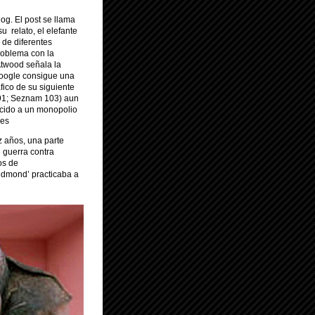
og. El post se llama
u relato, el elefante
 de diferentes
roblema con la
Atwood señala la
 Google consigue una
áfico de su siguiente
191; Seznam 103) aun
ecido a un monopolio
res
z años, una parte
e guerra contra
os de
edmond’ practicaba a