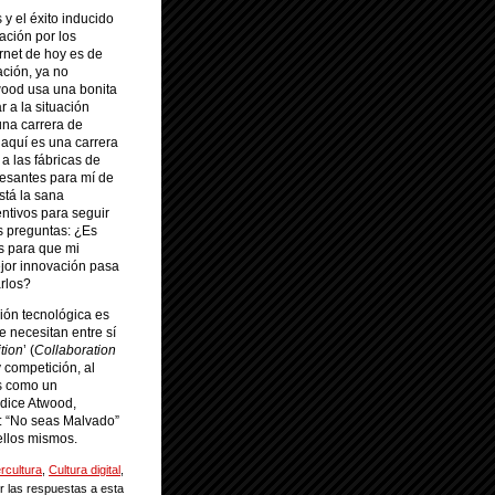
y el éxito inducido
ación por los
rnet de hoy es de
ación, ya no
wood usa una bonita
r a la situación
una carrera de
 aquí es una carrera
a las fábricas de
esantes para mí de
stá la sana
entivos para seguir
s preguntas: ¿Es
s para que mi
jor innovación pasa
arlos?
ción tecnológica es
e necesitan entre sí
ition
’ (
Collaboration
y competición, al
es como un
dice Atwood,
s: “No seas Malvado”
 ellos mismos.
rcultura
,
Cultura digital
,
r las respuestas a esta