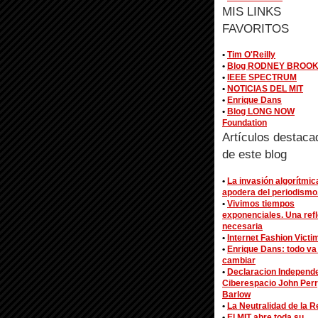
MIS LINKS
FAVORITOS
•
Tim O'Reilly
•
Blog RODNEY BROO
•
IEEE SPECTRUM
•
NOTICIAS DEL MIT
•
Enrique Dans
•
Blog LONG NOW
Foundation
Artículos destaca
de este blog
•
La invasión algorítmic
apodera del periodismo
•
Vivimos tiempos
exponenciales. Una ref
necesaria
•
Internet Fashion Victi
•
Enrique Dans: todo va
cambiar
•
Declaracion Independ
Ciberespacio John Per
Barlow
•
La Neutralidad de la R
•
El MIT abre toda su