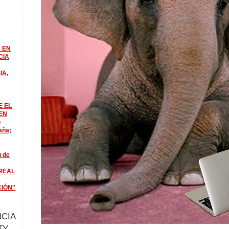
 EN
CIA
IA,
E EL
EN
o
aña;
u de
REAL
CIÓN"
CIA
TY