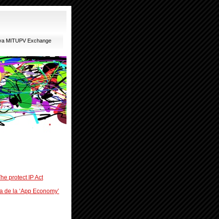
ativa MITUPV Exchange
he protect IP Act
a de la ‘App Economy’