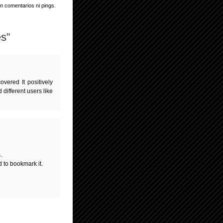
n comentarios ni pings.
es”
overed It positively
 different users like
.
 to bookmark it.