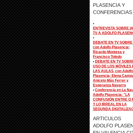
PLASENCIA Y
CONFERENCIAS
•
ENTREVISTA SOBRE IA
TV A ADOLFO PLASEN
•
DEBATE EN TV SOBRE 
con Adolfo Plasencia;
Ricardo Montesa y
Francisco Toledo
•
DEBATE EN TV SOBR
USO DE LOS MÓVILES 
LAS AULAS, con Adolf
Plasencia; Elena Camp
Aniceto Más Ferrer y
Esperanza Navarro
•
Conferencia en La Na
Adolfo Plasencia: "LA
CONFUSIÓN ENTRE O 
Y LO IRREAL EN LA
SEGUNDA DIGITALIZA
ARTICULOS
ADOLFO PLASEN
EN VALENCIA CI