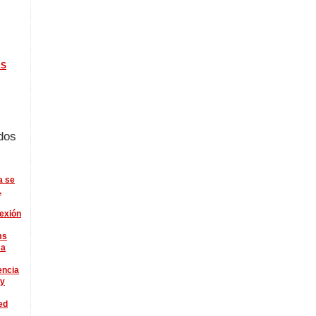
KS
dos
a se
.
lexión
ms
 a
encia
ry
ed