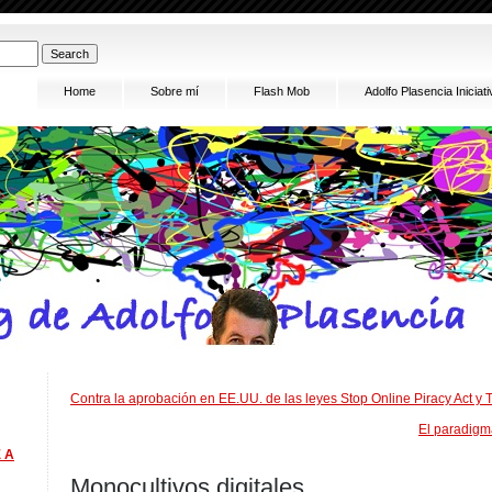
Home
Sobre mí
Flash Mob
Adolfo Plasencia Inici
Contra la aprobación en EE.UU. de las leyes Stop Online Piracy Act y T
El paradigm
 A
Monocultivos digitales