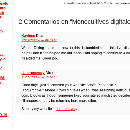
lósofo
entrada usando el feed
RSS 2.0
. No se permite
ibro
eb
A
2 Comentarios en “Monocultivos digital
fo
Kaylene
Dice:
17/09/2012 a las 09:09:08
What’s Taking place i’m new to this, I stumbled upon this I’ve disc
helpful and it has helped me out loads. I am hoping to contribute & aid
La
its aided me. Good job.
y lo
u'
data recovery
Dice:
IAL
21/06/2013 a las 13:00:14
y
Good day! I just discovered your website: Adolfo Plasencia ?
Blog Archive ? Monocultivos digitales when I was searching delicious
com. It looks as though someone liked your site so much they decided
I’ll unquestionably be returning here more often.
Stop by my website –
data recovery
ID-19