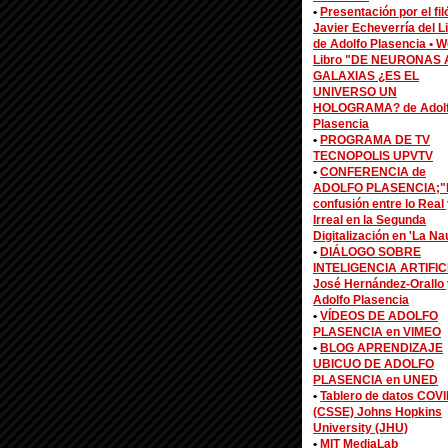
•
Presentación por el fi
Javier Echeverría del L
de Adolfo Plasencia •
W
Libro "DE NEURONAS 
GALAXIAS ¿ES EL
UNIVERSO UN
HOLOGRAMA? de Adol
Plasencia
•
PROGRAMA DE TV
TECNOPOLIS UPVTV
•
CONFERENCIA de
ADOLFO PLASENCIA;"
confusión entre lo Real 
Irreal en la Segunda
Digitalización en 'La Na
•
DIÁLOGO SOBRE
INTELIGENCIA ARTIFIC
José Hernández-Orallo 
Adolfo Plasencia
•
VÍDEOS DE ADOLFO
PLASENCIA en VIMEO
•
BLOG APRENDIZAJE
UBICUO DE ADOLFO
PLASENCIA en UNED
•
Tablero de datos COV
(CSSE) Johns Hopkins
University (JHU)
•
MIT MediaLab