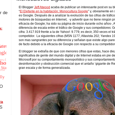
El Blogger
Jeff Atwood
acaba de publicar un interesante post en su bl
“
El Elefante en la habitación: Monocultura Google
” y, obviamente en s
r de
es Google. Después de a analizar la evolución de las cifras de tráfico
motores de búsquedas en Internet, -y advertir que no tiene ningún p
eficacia de Google; ha sido su página de inicio durante ocho años-, 
diferencia de escala entre el tráfico de Google y sus competidores:
a:
cifra: 3.417.919 frente a la de Yahoo!: 9.779; es decir, 350 veces el tr
competidor. La siguientes cifras (MSN 1177; Altavista 202; Yandex 
son mas sangrantes por su diferencia y señalan que existe algo par
de facto debido a la eficacia de Google con respecto a su competido
El
blogger
se extraña de que con menores cifras que estas, hace die
significativa de gente del mundo digital y de Internet estaba en pie d
Microsoft por su comportamiento monopolístico y sus comportamient
desinformación y obstrucción comercial que el antaño ‘gigante de R
gran escala y de forma generalizada.
FO
ia
S