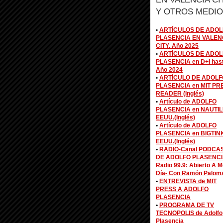
Y OTROS MEDIO
•
ARTÍCULOS DE ADOL
PLASENCIA EN VALEN
CITY. Año 2025
•
ARTÍCULOS DE ADOL
PLASENCIA en D+I has
Año 2024
•
ARTÍCULO DE ADOLF
PLASENCIA en MIT PR
READER (Inglés)
•
Artículo de ADOLFO
PLASENCIA en NAUTIL
EEUU.(Inglés)
•
Artículo de ADOLFO
PLASENCIA en BIGTIN
EEUU.(Inglés)
•
RADIO-Canal PODCA
DE ADOLFO PLASENCI
Radio 99.9: Abierto A M
Día- Con Ramón Palom
•
ENTREVISTA de MIT
PRESS A ADOLFO
PLASENCIA
•
PROGRAMA DE TV
TECNOPOLIS de Adolfo
Plasencia