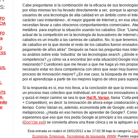
Cabe preguntarse si la combinación de la eficacia de sus tecnologías 
S:
por ellas mismas les ha llevado directamente a ser, -porque la apropi
usuarios de una tecnología de alta calidad en un ámbito como el Inte
FO
carácter casi instantáneo-, el mayor gigante de Internet y, en esa situ
CIA
necesitan llevar a cabo obscenos comportamientos comerciales. At
metáfora para explicar la situación usando los caballos. Dice: “Llama
FO
actual de la competición en la tecnología de buscadores de internet 
ta
caballos es un insulto a las carreras de caballos. No, lo que tenemos
de caballos en la que donde el resto de los caballos fueron enviados 
O
pegamento de años atrás”. Después se hace las preguntas mas inter
ESS
su análisis sobre esta ‘industria’ de las tecnologías
search
: ¿dónde e
competencia? ¿y cómo va a encontrar [en esta situación] Google inc
mejorando? Cuestiones que me llevan a que me haga yo mis propia
US.
necesario estar en dura competencia con otros que sean muy bueno
proceso de innovación mejore? ¿En ese caso, la búsqueda de mi me
por el aprendizaje a partir de los mejores logros de otros para super
K.
Si la respuesta es sí, eso nos lleva, a la conclusión de que la innova
STS
un proceso mas colectivo que individual, en el que los innovadores s
A-
y quizá el mejor camino se sea lo que
Hal R. Varian
, llama
‘Colla-pet
edio
+
Competition
), es decir: la innovación de ahora exige colaboración 
ar
tiempo. Como Varian es, además, economista jefe de Google, esto 
metaproceso. ¿Hasta en eso hemos de aprender de Google?. Como 
esperemos que eso que nos pedía Google al principio a los usuario
(
Don’t be evil
) se convierta ahora una frase cínica y se la apliquen a
Esta entrada se realizó el 19/01/2012 a las 17:02:38 bajo la categoría
Cibe
Economía
,
Empresas
,
Tecnologías de búsqueda
,
WWW
. Puedes segui