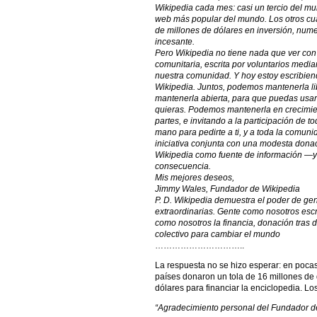
Wikipedia cada mes: casi un tercio del mun
web más popular del mundo. Los otros cu
de millones de dólares en inversión, num
incesante.
Pero Wikipedia no tiene nada que ver con 
comunitaria, escrita por voluntarios medi
nuestra comunidad. Y hoy estoy escribien
Wikipedia. Juntos, podemos mantenerla li
mantenerla abierta, para que puedas usar
quieras. Podemos mantenerla en crecimie
partes, e invitando a la participación de 
mano para pedirte a ti, y a toda la comu
iniciativa conjunta con una modesta donac
Wikipedia como fuente de información —y 
consecuencia.
Mis mejores deseos,
Jimmy Wales, Fundador de Wikipedia
P. D. Wikipedia demuestra el poder de ge
extraordinarias. Gente como nosotros escr
como nosotros la financia, donación tras 
colectivo para cambiar el mundo
…………………………..
La respuesta no se hizo esperar: en poc
países donaron un tola de 16 millones de
dólares para financiar la enciclopedia. L
“Agradecimiento personal del Fundador d