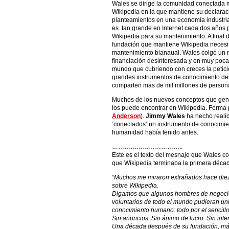
Wales se dirige la comunidad conectada 
Wikipedia en la que mantiene su declaraci
planteamientos en una economía industrial
es tan grande en Internet cada dos años p
Wikipedia para su mantenimiento. A final 
fundación que mantiene Wikipedia necesit
mantenimiento bianaual. Wales colgó un 
financiación desinteresada y en muy poc
mundo que cubriendo con creces la petici
grandes instrumentos de conocimiento des
comparten mas de mil millones de persona
Muchos de los nuevos conceptos que gener
los puede encontrar en Wikipedia. Forma p
Anderson
).
Jimmy Wales
ha hecho realid
‘conectados’ un instrumento de conocimi
humanidad había tenido antes.
……………………………..
Este es el texto del mesnaje que Wales c
que Wikipedia terminaba la primera décad
“Muchos me miraron extrañados hace diez
sobre Wikipedia.
Digamos que algunos hombres de negocio
voluntarios de todo el mundo pudieran un
conocimiento humano: todo por el sencillo
Sin anuncios. Sin ánimo de lucro. Sin inte
Una década después de su fundación, más