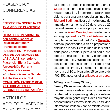
PLASENCIA Y
La primera propuesta conocida para una e
Gates
(quien para ello propuso un sistem
CONFERENCIAS
newsgroup
alt.internet.service
abierto para una enciclopedia en línea b
•
Richard Stallman
, líder del movimiento d
ENTREVISTA SOBRE IA EN
lanzada formalmente el 15 de enero de 2
TV A ADOLFO PLASENCIA
basándose en la práctica por primera vez 
•
la idea de
Ward Cunningham
mediante la
DEBATE EN TV SOBRE IA,
en lenguaje
Perl
por
Clifford Adams
. Ini
con Adolfo Plasencia;
complemento “subordinado” a la
Nupedia
Ricardo Montesa y
editada por expertos, a fin de proporciona
Francisco Toledo
artículos e ideas. Pero la idea de la ‘con
•
DEBATE EN TV SOBRE EL
abrió paso y pronto superó a Nupedia, cre
USO DE LOS MÓVILES EN
global en múltiples idiomas, y originario
LAS AULAS, con Adolfo
adicionales. Hoy,
Wikipedia
cuenta con 15
Plasencia; Elena Campaña;
doscientos setenta idiomas en todo el mu
Aniceto Más Ferrer y
usuario registrado y un sinnúmero de col
Esperanza Navarro
hoy, día del 10 aniversario, 15 de enero d
•
Conferencia en La Nau de
702.451 artículos el la
Wikipedia en espa
Adolfo Plasencia: "LA
CONFUSIÓN ENTRE O REAL
Diálogo con Jimmy Wales,
Y LO IRREAL EN LA
Jimmy Wales
es uno de mis ‘héroes oscur
SEGUNDA DIGITALIZACIÓN"
haciendo muy célebre-, término que se in
la cibernética, y que me gusta para refer
ARTICULOS
mayoría de la gente cuyas ideas puestas a
descomunales efectos sociales. La Wikipe
ADOLFO PLASENCIA
información valiosa y conocimiento estru
EN VALENCIA CITY