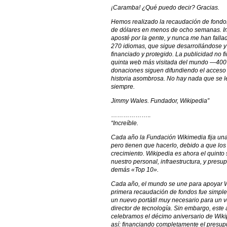
¡Caramba! ¿Qué puedo decir? Gracias.
Hemos realizado la recaudación de fondos
de dólares en menos de ocho semanas. Inc
aposté por la gente, y nunca me han falla
270 idiomas, que sigue desarrollándose y
financiado y protegido. La publicidad no f
quinta web más visitada del mundo —400 
donaciones siguen difundiendo el acceso 
historia asombrosa. No hay nada que se l
siempre.
Jimmy Wales. Fundador, Wikipedia”
………………..
“Increíble.
Cada año la Fundación Wikimedia fija una m
pero tienen que hacerlo, debido a que los
crecimiento. Wikipedia es ahora el quinto
nuestro personal, infraestructura, y pres
demás «Top 10».
Cada año, el mundo se une para apoyar Wi
primera recaudación de fondos fue simpl
un nuevo portátil muy necesario para un vo
director de tecnología. Sin embargo, este
celebramos el décimo aniversario de Wik
así: financiando completamente el presu