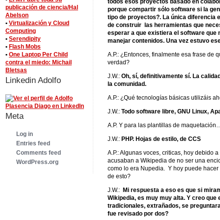
todos esos proyectos basado en colabo
publicación de ciencia/Hal
porque compartir sólo software si la g
Abelson
tipo de proyectos?. La única diferencia
•
Virtualización y Cloud
de construir las herramientas que nece
Computing
esperar a que existiera el software que
•
Serendipity
manejar contenidos. Una vez estuvo ese
•
Flash Mobs
•
One Laptop Per Child
A.P.: ¿Entonces, finalmente esa frase de q
contra el miedo: Michail
verdad?
Bletsas
J.W.:
Oh, sí, definitivamente sí. La calida
Linkedin Adolfo
la comunidad.
A.P.: ¿Qué tecnologías básicas utilizáis 
J.W.:
Todo software libre, GNU Linux, 
Meta
A.P. Y para las plantillas de maquetación
Log in
J.W.:
PHP. Hojas de estilo, de CCS
Entries feed
A.P.: Algunas voces, criticas, hoy debido 
Comments feed
acusaban a Wikipedia de no ser una encicl
WordPress.org
como lo era Nupedia. Y hoy puede hacer
de esto?
J.W.:
Mi respuesta a eso es que si miram
Wikipedia, es muy muy alta. Y creo que e
tradicionales, extrañados, se preguntaran
fue revisado por dos?