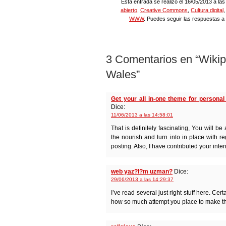
Esta entrada se realizó el 16/05/2013 a las
abierto
,
Creative Commons
,
Cultura digital
WWW
. Puedes seguir las respuestas a
3 Comentarios en “Wikip
Wales”
Get your all in-one theme for persona
Dice:
11/06/2013 a las 14:58:01
That is definitely fascinating, You will b
the nourish and turn into in place with r
posting. Also, I have contributed your inte
web yaz?l?m uzman?
Dice:
29/06/2013 a las 14:29:37
I’ve read several just right stuff here. Cert
how so much attempt you place to make thi