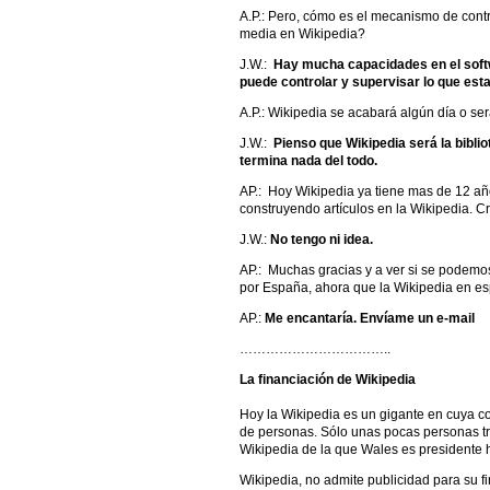
A.P.: Pero, cómo es el mecanismo de contr
media en Wikipedia?
J.W.:
Hay mucha capacidades en el softw
puede controlar y supervisar lo que est
A.P.: Wikipedia se acabará algún día o s
J.W.:
Pienso que Wikipedia será la bibli
termina nada del todo.
AP.: Hoy Wikipedia ya tiene mas de 12 año
construyendo artículos en la Wikipedia. C
J.W.:
No tengo ni idea.
AP.: Muchas gracias y a ver si se podemo
por España, ahora que la Wikipedia en esp
AP.:
Me encantaría. Envíame un e-mail
……………………………..
La financiación de Wikipedia
Hoy la Wikipedia es un gigante en cuya 
de personas. Sólo unas pocas personas t
Wikipedia de la que Wales es presidente 
Wikipedia, no admite publicidad para su 