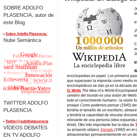
SOBRE ADOLFO
¡
d
PLASENCIA, autor de
este Blog
e
¡
•
Sobre Adolfo Plasencia:
e
Nube Semántica
C
e
J
I
W
enciclopedias en papel. Los primeros paso
que superasen la imprenta como medio más
enciclopédicos se dan ya en la década de 
G. Wells
The Idea of a World Encyclopaed
cerebro del mundo es una visión de Wells
todo el conocimiento humano
-; la visión f
TWITTER ADOLFO
ensayo
Como podemos pensar (1945)
des
PLASENCIA
tendría el tamaño de un escritorio, almacen
y tendría la capacidad de vincular docum
relevante de una persona (idea expuesta
•
Twitter@adolfoplasencia
think
). Otro hito importante fue la idea de
VÍDEOS DEBATES
su proyecto utópico
Xanadu
(1960)
en el 
EN TV ADOLFO
almacenarían permanentemente en un dep