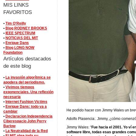
MIS LINKS
FAVORITOS
•
Tim O'Reilly
•
Blog RODNEY BROOKS
•
IEEE SPECTRUM
•
NOTICIAS DEL MIT
•
Enrique Dans
•
Blog LONG NOW
Foundation
Artículos destacados
de este blog
•
La invasión algorítmica se
apodera del periodismo.
•
Vivimos tiempos
exponenciales. Una reflexión
necesaria
•
Internet Fashion Victims
•
Enrique Dans: todo va a
He podido hacer con Jimmy Wales un breve
cambiar
•
Declaracion Independencia
Adolfo Plasencia:. Jimmy, ¿cómo comenzó
Ciberespacio John Perry
Barlow
Jimmy Wales: “
Fue hacia el 2001. Yo ví e
•
La Neutralidad de la Red
software libre, todas esas grandes com
•
El MIT abre toda su