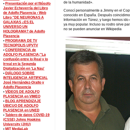
de la humanidad».
•
Presentación por el filósofo
Javier Echeverría del Libro
Conocí personalmente a Jimmy en el Copy
de Adolfo Plasencia •
Web
conocido en España. Después coincidimos
Libro "DE NEURONAS A
Información en Túnez, y luego hemos ido 
GALAXIAS ¿ES EL
ya muy popular. Incluso su rostro sirve pa
UNIVERSO UN
no se pueden anunciar en Wikipedia
HOLOGRAMA? de Adolfo
Plasencia
•
PROGRAMA DE TV
TECNOPOLIS UPVTV
•
CONFERENCIA de
ADOLFO PLASENCIA;"La
confusión entre lo Real y lo
Irreal en la Segunda
Digitalización en 'La Nau'
•
DIÁLOGO SOBRE
INTELIGENCIA ARTIFICIAL
José Hernández-Orallo y
Adolfo Plasencia
•
VÍDEOS DE ADOLFO
PLASENCIA en VIMEO
•
BLOG APRENDIZAJE
UBICUO DE ADOLFO
PLASENCIA en UNED
•
Tablero de datos COVID-19
(CSSE) Johns Hopkins
University (JHU)
•
MIT MediaLab