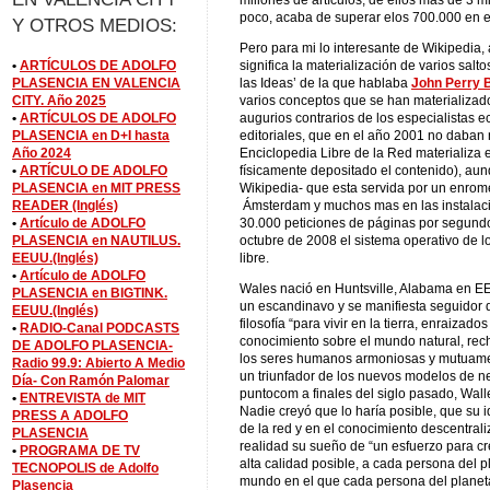
millones de artículos, de ellos mas de 3 m
poco, acaba de superar elos 700.000 en 
Y OTROS MEDIOS:
Pero para mi lo interesante de Wikipedia
•
ARTÍCULOS DE ADOLFO
significa la materialización de varios sal
PLASENCIA EN VALENCIA
las Ideas’ de la que hablaba
John Perry 
CITY. Año 2025
varios conceptos que se han materializad
•
ARTÍCULOS DE ADOLFO
augurios contrarios de los especialistas 
PLASENCIA en D+I hasta
editoriales, que en el año 2001 no daban 
Año 2024
Enciclopedia Libre de la Red materializa 
•
ARTÍCULO DE ADOLFO
físicamente depositado el contenido), au
PLASENCIA en MIT PRESS
Wikipedia- que esta servida por un enrom
READER (Inglés)
Ámsterdam y muchos mas en las instalac
•
Artículo de ADOLFO
30.000 peticiones de páginas por segundo
PLASENCIA en NAUTILUS.
octubre de 2008 el sistema operativo de l
EEUU.(Inglés)
libre.
•
Artículo de ADOLFO
Wales nació en Huntsville, Alabama en EE
PLASENCIA en BIGTINK.
un escandinavo y se manifiesta seguidor d
EEUU.(Inglés)
filosofía “para vivir en la tierra, enraizad
•
RADIO-Canal PODCASTS
conocimiento sobre el mundo natural, recha
DE ADOLFO PLASENCIA-
los seres humanos armoniosas y mutuame
Radio 99.9: Abierto A Medio
un triunfador de los nuevos modelos de n
Día- Con Ramón Palomar
puntocom a finales del siglo pasado, Wal
•
ENTREVISTA de MIT
Nadie creyó que lo haría posible, que su 
PRESS A ADOLFO
de la red y en el conocimiento descentraliz
PLASENCIA
realidad su sueño de “un esfuerzo para cre
•
PROGRAMA DE TV
alta calidad posible, a cada persona del p
TECNOPOLIS de Adolfo
mundo en el que cada persona del planeta
Plasencia