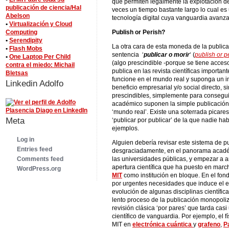
que permiten legalmente la explotación de 
publicación de ciencia/Hal
veces un tiempo bastante largo lo cual es 
Abelson
tecnología digital cuya vanguardia avanz
•
Virtualización y Cloud
Computing
Publish or Perish?
•
Serendipity
La otra cara de esta moneda de la publica
•
Flash Mobs
sentencia ‘
publicar o morir
‘ (
publish or p
•
One Laptop Per Child
(algo prescindible -porque se tiene acceso
contra el miedo: Michail
publica en las revista científicas important
Bletsas
funcione en el mundo real y suponga un i
Linkedin Adolfo
beneficio empresarial y/o social directo, 
prescindibles, simplemente para consegui
académico suponen la simple publicación
‘mundo real’. Existe una soterrada picar
Meta
‘publicar por publicar’ de la que nadie h
ejemplos.
Log in
Alguien debería revisar este sistema de 
Entries feed
desgraciadamente, en el panorama académi
las universidades públicas, y empezar a a
Comments feed
apertura científica que ha puesto en marc
WordPress.org
MIT
como institución en bloque. En el fond
por urgentes necesidades que induce el e
evolución de algunas disciplinas científi
lento proceso de la publicación monopoliz
revisión clásica ‘por pares’ que tarda cas
científico de vanguardia. Por ejemplo, el 
MIT en
electrónica cuántica
y
grafeno
,
P