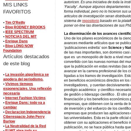
autoricen. Es una iniciativa de toda la in
MIS LINKS
‘Faculty’. Aunque algunos departamentos 
FAVORITOS
forma individual, pero no lo hicieron sus
articulos de investigación seran distribuid
sistema de
repositorio
basado en la plata
•
Tim O'Reilly
poner on-line las disertaciones de sus Ph
•
Blog RODNEY BROOKS
•
IEEE SPECTRUM
La diseminación de los avances cientifi
•
NOTICIAS DEL MIT
Uno de los pilares económicos de la cienc
•
Enrique Dans
avances mediante artículos que se publican
•
Blog LONG NOW
‘publicaciones estrella’ son
Science
y
Nat
Foundation
de las mas importantes, son dominio casi 
Artículos destacados
que es un monopolio
de facto
a nivel mun
convertido con las nuevas normas del mu
de este blog
que la publicación en estas revistas (las d
avanzar en la carrera profesional de los c
•
La invasión algorítmica se
ligadas a los tramos de investigación. Est
apodera del periodismo.
en beneficios económicos directos en los 
•
Vivimos tiempos
investigadores, y cuentan decisivamente en
exponenciales. Una reflexión
prestigio académico y científico necesari
necesaria
de gestión o liderazgo científico . El otro 
•
Internet Fashion Victims
financiación y los beneficios económicos p
•
Enrique Dans: todo va a
empresas, que obtienen con la venta de bie
cambiar
de inversión y del esfuerzo de los científi
•
Declaracion Independencia
empresas que producen las aplicaciones 
Ciberespacio John Perry
las universidades. Esta es la parte oficia
Barlow
obtener con su aplicaciones el beneficio i
•
La Neutralidad de la Red
publicación, no se hace pública hasta que
•
El MIT abre toda su