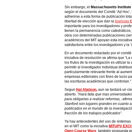
Sin embargo, el
Massachusetts Institute 
según el documento del Comité ‘Ad Hoc’, l
adherirse a esta forma de publicación tota
libertad de elección que dan la
licencias
C
importante para los investigadores y prof
tienen la permanencia como catedráticos, p
obra con determinadas publicaciones cient
académicos del MIT apoyan esta iniciativ
satisfactoria entre los investigadores y la ‘i
En un documento redactado por el comité 
iniciativa de resolución se afirma que “L
los frutos de la investigación es utilizar l
permitir al investigador individual distribui
particularmente relevante frente al aument
empresas editoriales con fines de lucro p
las escrituras académicas que controlan.”
Segun
Hal Abelson,
aun se tardará un cie
abierto.
“Hará falta que mas universidades
para obligarlas a realizar reformas,
-afirm
Stanford son lugares grandes en cuanto a
publicados en el mundo de la investigaci
fracción de los trabajos publicados”
.
Ya hay antecedentes del uso de sistemas 
en el MIT como la iniciativa
MITUPV EXC
Open Course Ware
, también propuesta e