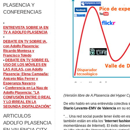
PLASENCIA Y
CONFERENCIAS
•
ENTREVISTA SOBRE IA EN
TV A ADOLFO PLASENCIA
•
DEBATE EN TV SOBRE IA,
con Adolfo Plasencia;
Ricardo Montesa y
Francisco Toledo
•
DEBATE EN TV SOBRE EL
USO DE LOS MÓVILES EN
LAS AULAS, con Adolfo
Plasencia; Elena Campaña;
Aniceto Más Ferrer y
Esperanza Navarro
•
Conferencia en La Nau de
Adolfo Plasencia: "LA
(Versión libre de A.Plasencia del Hyper Cy
CONFUSIÓN ENTRE O REAL
Y LO IRREAL EN LA
De ello hablo en una entrevista colectiva 
SEGUNDA DIGITALIZACIÓN"
Diario Levante-EMV de Valencia
en su edi
ARTICULOS
“… Una red social puede tener éxito en e
también están en ella los “
Internet fashio
ADOLFO PLASENCIA
momentáneas de Internet). El éxito deber
EN VALENCIA CITY