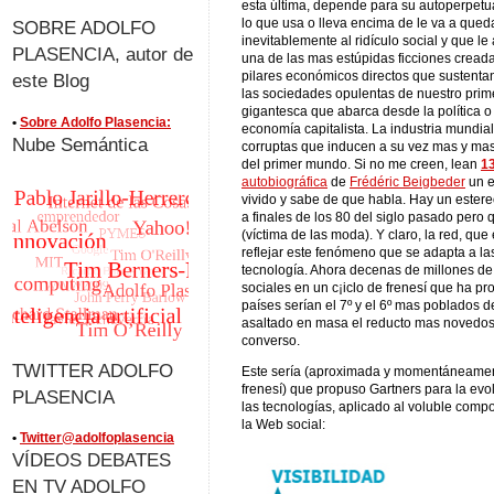
esta última, depende para su autoperpetu
lo que usa o lleva encima de le va a qued
SOBRE ADOLFO
inevitablemente al ridículo social y que l
PLASENCIA, autor de
una de las mas estúpidas ficciones creada
pilares económicos directos que sustentan 
este Blog
las sociedades opulentas de nuestro prim
gigantesca que abarca desde la política o
•
Sobre Adolfo Plasencia:
economía capitalista. La industria mundial
Nube Semántica
corruptas que inducen a su vez mas y ma
del primer mundo. Si no me creen, lean
1
autobiográfica
de
Frédéric Beigbeder
un e
vivido y sabe de que habla. Hay un estere
a finales de los 80 del siglo pasado pero q
(víctima de las moda). Y claro, la red, qu
reflejar este fenómeno que se adapta a la
tecnología. Ahora decenas de millones d
sociales en un c¡iclo de frenesí que ha 
países serían el 7º y el 6º mas poblados 
asaltado en masa el reducto mas novedoso
converso.
TWITTER ADOLFO
Este sería (aproximada y momentáneament
frenesí) que propuso Gartners para la evo
PLASENCIA
las tecnologías, aplicado al voluble com
la Web social:
•
Twitter@adolfoplasencia
VÍDEOS DEBATES
EN TV ADOLFO