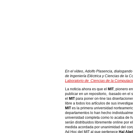
En el vídeo, Adolfo Plasencia, dialogand
de Ingeniería Eléctrica y Ciencias de la 
Laboratorio de Ciencias de la Computación
La noticia ahora es que el
MIT
, pionero e
publicar en un repositorio, -basado en el
el
MIT
para poner on-line las disertacion
libre a todos los artículos de sus investiga
MIT
es la primera universidad norteamerica
departamentos lo han hecho individualmen
universidad completa como lo acaba de hac
serán distribuidos libremente online por e
medida acordada por unanimidad del conj
Ad Hoc del MIT al que pertenece
Hal Abe