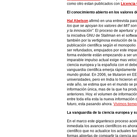
como otro estan publicados con
Licencia
El conocimiento abierto en los valores d
Hal Abelson
afirmó en una entrevista par
los que se apoyan los valores del MIT son 
y la innovación”
. El proceso de apertura’ 
la iniciativa GNU de Stallman en el softw
también por la vertiginosa evolución de la
publicación científica según el monopolio
ser refundados, empujados por este impar
forma evidente están empezando a ser un r
imparable impulso actual exige mas veloc
ciencia europea y la española con el deber
vanguardia científica emerja rápidamente
mundo global. En 2006, se titularon en EE
universidades, pero en India lo hicieron e
este año, se estima que en el mundo se p
información única, mas de la que ha prod
anteriores. Hoy. el volumen de informació
entre toda ella esta la nueva información
futuro, esta pasando ahora.
Vivimos tiem
La vanguardia de la ciencia europea y s
En el marco este gigantesco proceso acele
inmediata los avances científicos es ahor
científico que no actualice los actuales 
formas abiertas de compartir la ciencia av