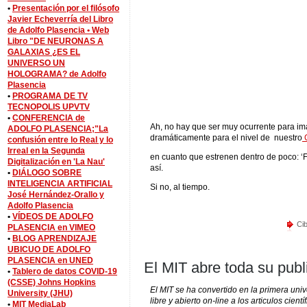
•
Presentación por el filósofo
Javier Echeverría del Libro
de Adolfo Plasencia •
Web
Libro "DE NEURONAS A
GALAXIAS ¿ES EL
UNIVERSO UN
HOLOGRAMA? de Adolfo
Plasencia
•
PROGRAMA DE TV
TECNOPOLIS UPVTV
•
CONFERENCIA de
Ah, no hay que ser muy ocurrente para i
ADOLFO PLASENCIA;"La
dramáticamente para el nivel de nuestro
C
confusión entre lo Real y lo
Irreal en la Segunda
en cuanto que estrenen dentro de poc
Digitalización en 'La Nau'
así.
•
DIÁLOGO SOBRE
INTELIGENCIA ARTIFICIAL
Si no, al tiempo.
José Hernández-Orallo y
Adolfo Plasencia
•
VÍDEOS DE ADOLFO
Cib
PLASENCIA en VIMEO
•
BLOG APRENDIZAJE
UBICUO DE ADOLFO
PLASENCIA en UNED
El MIT abre toda su publ
•
Tablero de datos COVID-19
(CSSE) Johns Hopkins
El MIT se ha convertido en la primera uni
University (JHU)
libre y abierto on-line a los articulos cien
•
MIT MediaLab