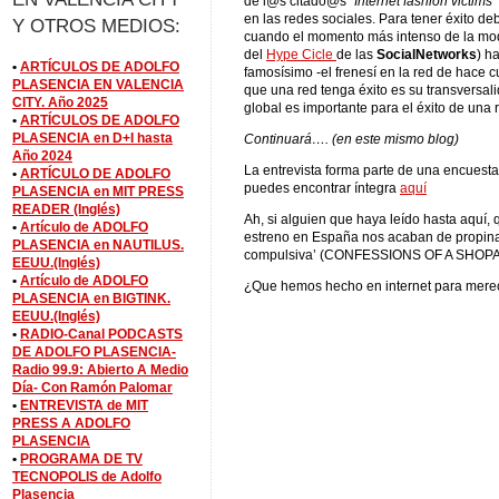
de l@s citado@s “
Internet fashion victims
”
en las redes sociales. Para tener éxito deb
Y OTROS MEDIOS:
cuando el momento más intenso de la moda
del
Hype Cicle
de las
SocialNetworks
) h
•
ARTÍCULOS DE ADOLFO
famosísimo -el frenesí en la red de hace 
PLASENCIA EN VALENCIA
que una red tenga éxito es su transversali
CITY. Año 2025
global es importante para el éxito de una 
•
ARTÍCULOS DE ADOLFO
PLASENCIA en D+I hasta
Continuará…. (en este mismo blog)
Año 2024
La entrevista forma parte de una encuesta
•
ARTÍCULO DE ADOLFO
puedes encontrar íntegra
aquí
PLASENCIA en MIT PRESS
READER (Inglés)
Ah, si alguien que haya leído hasta aquí, q
•
Artículo de ADOLFO
estreno en España nos acaban de propina
PLASENCIA en NAUTILUS.
compulsiva’ (CONFESSIONS OF A SHO
EEUU.(Inglés)
•
Artículo de ADOLFO
¿Que hemos hecho en internet para merec
PLASENCIA en BIGTINK.
EEUU.(Inglés)
•
RADIO-Canal PODCASTS
DE ADOLFO PLASENCIA-
Radio 99.9: Abierto A Medio
Día- Con Ramón Palomar
•
ENTREVISTA de MIT
PRESS A ADOLFO
PLASENCIA
•
PROGRAMA DE TV
TECNOPOLIS de Adolfo
Plasencia