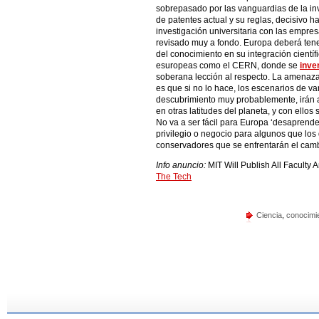
sobrepasado por las vanguardias de la inv
de patentes actual y su reglas, decisivo ha
investigación universitaria con las empre
revisado muy a fondo. Europa deberá tene
del conocimiento en su integración cientí
esuropeas como el CERN, donde se
inve
soberana lección al respecto. La amenaz
es que si no lo hace, los escenarios de v
descubrimiento muy probablemente, irán 
en otras latitudes del planeta, y con ellos
No va a ser fácil para Europa ‘desaprende
privilegio o negocio para algunos que los
conservadores que se enfrentarán el camb
Info anuncio:
MIT Will Publish All Facu
The Tech
Ciencia
,
conocimie