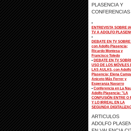
PLASENCIA Y
CONFERENCIAS
•
ENTREVISTA SOBRE IA
TV A ADOLFO PLASEN
•
DEBATE EN TV SOBRE 
con Adolfo Plasencia;
Ricardo Montesa y
Francisco Toledo
•
DEBATE EN TV SOBR
USO DE LOS MÓVILES 
LAS AULAS, con Adolf
Plasencia; Elena Camp
Aniceto Más Ferrer y
Esperanza Navarro
•
Conferencia en La Na
Adolfo Plasencia: "LA
CONFUSIÓN ENTRE O 
Y LO IRREAL EN LA
SEGUNDA DIGITALIZA
ARTICULOS
ADOLFO PLASEN
EN VALENCIA CI