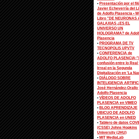
•
Presentación por el fi
Javier Echeverría del L
de Adolfo Plasencia •
W
Libro "DE NEURONAS 
GALAXIAS ¿ES EL
UNIVERSO UN
HOLOGRAMA? de Adol
Plasencia
•
PROGRAMA DE TV
TECNOPOLIS UPVTV
•
CONFERENCIA de
ADOLFO PLASENCIA;"
confusión entre lo Real 
Irreal en la Segunda
Digitalización en 'La Na
•
DIÁLOGO SOBRE
INTELIGENCIA ARTIFIC
José Hernández-Orallo 
Adolfo Plasencia
•
VÍDEOS DE ADOLFO
PLASENCIA en VIMEO
•
BLOG APRENDIZAJE
UBICUO DE ADOLFO
PLASENCIA en UNED
•
Tablero de datos COV
(CSSE) Johns Hopkins
University (JHU)
•
MIT MediaLab