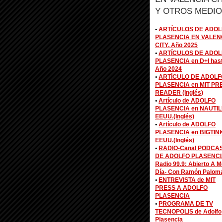
Y OTROS MEDIO
•
ARTÍCULOS DE ADOL
PLASENCIA EN VALEN
CITY. Año 2025
•
ARTÍCULOS DE ADOL
PLASENCIA en D+I has
Año 2024
•
ARTÍCULO DE ADOLF
PLASENCIA en MIT PR
READER (Inglés)
•
Artículo de ADOLFO
PLASENCIA en NAUTIL
EEUU.(Inglés)
•
Artículo de ADOLFO
PLASENCIA en BIGTIN
EEUU.(Inglés)
•
RADIO-Canal PODCA
DE ADOLFO PLASENCI
Radio 99.9: Abierto A M
Día- Con Ramón Palom
•
ENTREVISTA de MIT
PRESS A ADOLFO
PLASENCIA
•
PROGRAMA DE TV
TECNOPOLIS de Adolfo
Plasencia