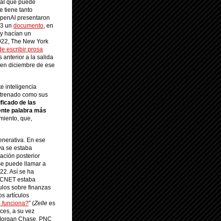
tal que puede
e tiene tanto
 OpenAI presentaron
-3 un
documento
, en
 y hacían un
 2022, The New York
e escribir prosa
 anterior a la salida
en diciembre de ese
 inteligencia
entrenado como sus
ficado de las
iente palabra más
miento, que,
enerativa. En ese
va se estaba
ación posterior
se puede llamar a
22. Así se ha
as CNET estaba
ículos sobre finanzas
os artículos
 funciona?
” (
Zelle
es
ces, a su vez
PMorgan Chase, PNC