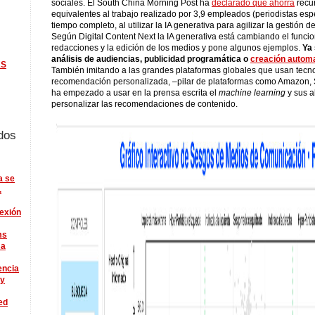
sociales. El South China Morning Post ha
declarado que ahorra
recu
equivalentes al trabajo realizado por 3,9 empleados (periodistas esp
tiempo completo, al utilizar la IA generativa para agilizar la gestión d
Según Digital Content Next la IA generativa está cambiando el funci
redacciones y la edición de los medios y pone algunos ejemplos.
Ya 
análisis de audiencias, publicidad programática o
creación automa
KS
También imitando a las grandes plataformas globales que usan tecn
recomendación personalizada, –pilar de plataformas como Amazon, Sp
ha empezado a usar en la prensa escrita el
machine learning
y sus a
personalizar las recomendaciones de contenido.
dos
a se
.
lexión
ms
 a
encia
ry
ed