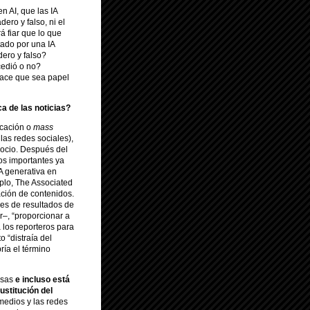
 AI, que las IA
ro y falso, ni el
á fiar que lo que
tado por una IA
dero y falso?
cedió o no?
ace que sea papel
a de las noticias?
icación o
mass
las redes sociales),
egocio. Después del
os importantes ya
 generativa en
plo, The Associated
ación de contenidos.
es de resultados de
r–, “proporcionar a
a los reporteros para
 “distraía del
ía el término
osas
e incluso está
sustitución del
 medios y las redes