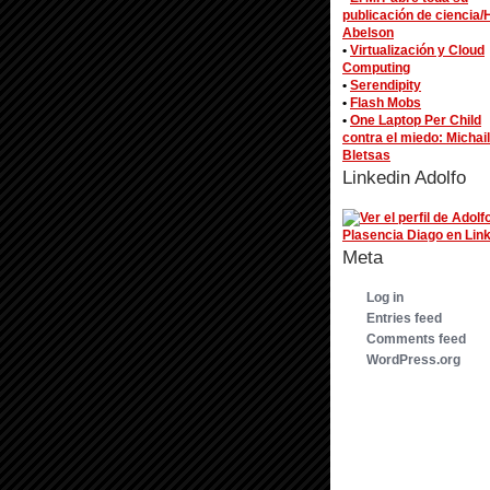
publicación de ciencia/
Abelson
•
Virtualización y Cloud
Computing
•
Serendipity
•
Flash Mobs
•
One Laptop Per Child
contra el miedo: Michail
Bletsas
Linkedin Adolfo
Meta
Log in
Entries feed
Comments feed
WordPress.org