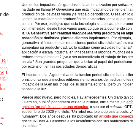
Uno de los impactos más grandes de la automatización por
software
ha dado en llamar
IA Generativa
que está impactando de lleno en la
r de
producción de los
mass media
y el trabajo periodístico. O sea, en lo
llaman ‘la maquinaria de producción de las noticias’, en la que el le
central. Por eso, es lógico que esta tecnología se aplicara pioneram
con intensidad, desde hace varios años. Lo que está ocurriendo con
a:
la ‘IA Generativa’ (en realidad
machine learning
predictivo) en alg
redacción periodística, plantea dilemas inquietantes
. Por ejemplo, 
generativa al ámbito de las redacciones periodísticas lubricará su m
aumentará su productividad, y/o la oxidará como actividad humana? 
aplicación a escala industrial en innecesaria la labor de muchos de l
redacciones de medios? ¿va a ser automatizado el trabajo de los per
escala? Son grandes preguntas que afectan al papel del periodismo 
por extensión, en las sociedades democráticas.
El impacto de la IA generativa en la función periodística se había sil
principio, ya que a muchos editores y empresarios de medios no les
impacto de la IA en las ‘tripas’ de su sistema editorial, pero un inciden
sacado a la luz.
Parece algo nuevo, pero no lo es. Hay antecedentes. Un diario tan 
FO
Guardian, publicó por primera vez en la historia, oficialmente, un
artí
opinion (op-ed) firmado por una máquina
, o sea por el
software
GPT-3
septiembre de 2020 y lo tituló: “Un robot escribió todo este artículo. 
humano?”. Dos años después, ha publicado un
artículo que comenz
ia
bot
de IA ChatGPT asombra a los académicos con sus habilidades de
S
usabilidad.”