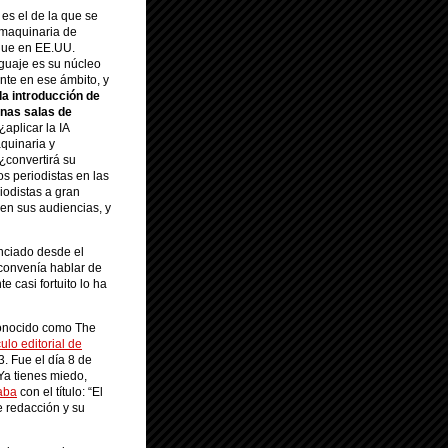
, es el de la que se
 maquinaria de
 que en EE.UU.
nguaje es su núcleo
ente en ese ámbito, y
la introducción de
unas salas de
¿aplicar la IA
aquinaria y
¿convertirá su
os periodistas en las
iodistas a gran
en sus audiencias, y
enciado desde el
 convenía hablar de
te casi fortuito lo ha
conocido como The
culo editorial de
. Fue el día 8 de
¿Ya tienes miedo,
aba
con el título: “El
 redacción y su