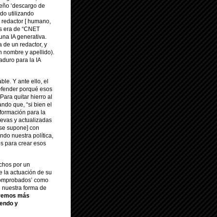
ueño ‘descargo de
ado utilizando
 redactor [ humano,
los era de “CNET
una IA generativa.
a de un redactor, y
n nombre y apellido).
duro para la IA
le. Y ante ello, el
defender porqué esos
Para quitar hierro al
ndo que, “si bien el
nformación para la
uevas y actualizadas
 se supone] con
do nuestra política,
s para crear esos
echos por un
de la actuación de su
comprobados’ como
e nuestra forma de
remos más
endo y