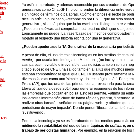
lósofo
Ya está comprobado, y además reconocido por sus creadores de Open
ibro
generativas como Chat GPT no comprenden la diferencia entre verdade
eb
significado de términos o palabras. ¿Cómo entonces el lector se podr
A
dice un artículo publicado, –reconocido por CNET que ha sido redac
generativa–, si la máquina que lo ha escrito no distingue entre verda
¿Puede un
software
así comprobar hechos si no distingue si algo su
fo
Lógicamente no puede. La frase ‘basada en hechos comprobados’ h
mojado al respecto una historia escrita por una IA generativa.
¿Pueden apoderarse la ‘IA Generativa’ de la maquinaria periodístic
A pesar de ello, el uso de estas tecnologías en los medios de comun
La
media
, –por usarla terminología de McLuhan–, (no incluyo en ellos a 
y lo
casi parece inevitable e irreversible. Las noticias también son un n
citado suceso de CNET, ha salido también a la luz que muchos medi
u'
estaban comportándose igual que CNET y usando profusamente la IA
diversas facetas como una ‘simple ayuda tecnológica más’. Por ejem
IAL
Press (AP), que fue una de las primeras en aprovecharla para la cre
y
Lleva utilizándola desde 2014 para generar resúmenes de los inform
las empresas que cotizan en bolsa. Esto les permite, –afirma su edito
los lectores información clave de forma rápida y precisa, ‘liberando’ 
realizar otras tareas”, –señalan en su página web–, y añaden que esto
periodismo de mayor impacto”. Donde ponen ‘liberando’ también cabr
‘sustituyendo’.
ID-19
Pero esta tecnología ya se está probando en los medios para más c
midiendo la rentabilidad del uso de las máquinas de
software
, en 
trabajo de periodistas humanos
. Por ejemplo, en la relación de los