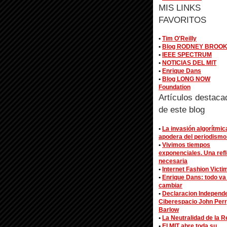
MIS LINKS
FAVORITOS
•
Tim O'Reilly
•
Blog RODNEY BROO
•
IEEE SPECTRUM
•
NOTICIAS DEL MIT
•
Enrique Dans
•
Blog LONG NOW
Foundation
Artículos destaca
de este blog
•
La invasión algorítmic
apodera del periodismo
•
Vivimos tiempos
exponenciales. Una ref
necesaria
•
Internet Fashion Victi
•
Enrique Dans: todo va
cambiar
•
Declaracion Independ
Ciberespacio John Per
Barlow
•
La Neutralidad de la R
•
El MIT abre toda su