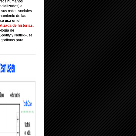
rsos humanos
ecializados) a
e sus redes sociales.
onamiento de las
se usa en el
tizada de historias
.
ología de
otify y Netflix–, se
lgoritmos para