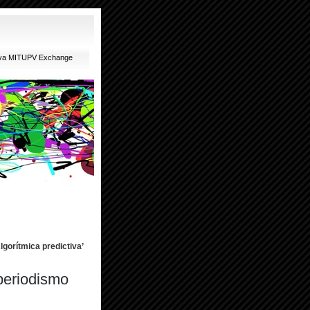
ativa MITUPV Exchange
lgorítmica predictiva’
 periodismo