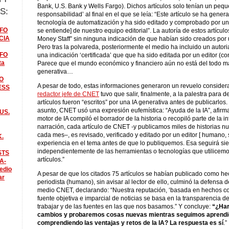
Bank, U.S. Bank y Wells Fargo). Dichos artículos solo tenían un peq
S:
responsabilidad’ al final en el que se leía: “Este artículo se ha gener
tecnología de automatización y ha sido editado y comprobado por un
FO
se entiende] de nuestro equipo editorial”. La autoría de estos artícu
CIA
Money Staff” sin ninguna indicación de que habían sido creados por 
Pero tras la polvareda, posteriormente el medio ha incluido un autori
FO
una indicación ‘certificada’ que que ha sido editada por un editor (co
ta
Parece que el mundo económico y financiero aún no está del todo ma
generativa…
O
A pesar de todo, estas informaciones generaron un revuelo considerab
ESS
redactor jefe de CNET
tuvo que salir, finalmente, a la palestra para 
artículos fueron “escritos” por una IA generativa antes de publicarlos. 
asunto, CNET usó una expresión eufemística: “Ayuda de la IA”, afirma
US.
motor de IA compiló el borrador de la historia o recopiló parte de la i
narración, cada artículo de CNET -y publicamos miles de historias n
cada mes–, es revisado, verificado y editado por un editor [ humano,
K.
experiencia en el tema antes de que lo publiquemos. Esa seguirá sien
independientemente de las herramientas o tecnologías que utilicemo
STS
artículos.”
A-
edio
A pesar de que los citados 75 artículos se habían publicado como h
ar
periodista (humano), sin avisar al lector de ello, culminó la defensa 
medio CNET, declarando: “Nuestra reputación, ‘basada en hechos 
fuente objetiva e imparcial de noticias se basa en la transparencia d
trabajar y de las fuentes en las que nos basamos.” Y concluye:
“¿Ha
cambios y probaremos cosas nuevas mientras seguimos aprendi
comprendiendo las ventajas y retos de la IA? La respuesta es sí
.”