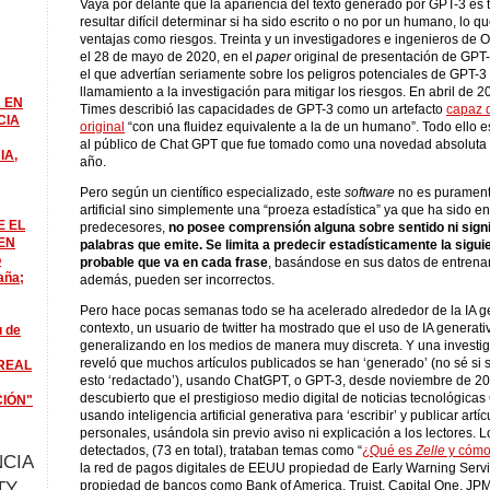
Vaya por delante que la apariencia del texto generado por GPT-3 es 
resultar difícil determinar si ha sido escrito o no por un humano, lo qu
ventajas como riesgos. Treinta y un investigadores e ingenieros de
el 28 de mayo de 2020, en el
paper
original de presentación de GPT
el que advertían seriamente sobre los peligros potenciales de GPT-3
llamamiento a la investigación para mitigar los riesgos. En abril de
 EN
Times describió las capacidades de GPT-3 como un artefacto
capaz d
CIA
original
“con una fluidez equivalente a la de un humano”. Todo ello es
al público de Chat GPT que fue tomado como una novedad absoluta 
IA,
año.
Pero según un científico especializado, este
software
no es puramente
artificial sino simplemente una “proeza estadística” ya que ha sido 
E EL
predecesores,
no posee comprensión alguna sobre sentido ni signi
EN
palabras que emite. Se limita a predecir estadísticamente la sigu
o
probable que va en cada frase
, basándose en sus datos de entrena
aña;
además, pueden ser incorrectos.
Pero hace pocas semanas todo se ha acelerado alrededor de la IA g
contexto, un usuario de twitter ha mostrado que el uso de IA generati
u de
generalizando en los medios de manera muy discreta. Y una investig
reveló que muchos artículos publicados se han ‘generado’ (no sé si 
REAL
esto ‘redactado’), usando ChatGPT, o GPT-3, desde noviembre de 20
descubierto que el prestigioso medio digital de noticias tecnológic
CIÓN"
usando inteligencia artificial generativa para ‘escribir’ y publicar art
personales, usándola sin previo aviso ni explicación a los lectores. L
detectados, (73 en total), trataban temas como “
¿Qué es
Zelle
y cómo
CIA
la red de pagos digitales de EEUU propiedad de Early Warning Servi
TY
propiedad de bancos como Bank of America, Truist, Capital One, J