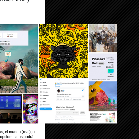
; el mundo (real), o
s opciones nos podrá