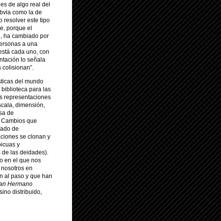
les de algo real del
obvia como la de
 resolver este tipo
e, porque el
do, ha cambiado por
personas a una
está cada uno, con
ntación lo señala
 colisionan”.
sticas del mundo
 biblioteca para las
as representaciones
cala, dimensión,
sa de
 Cambios que
rado de
aciones se clonan y
bicuas y
 de las deidades).
o en el que nos
 nosotros en
n al paso y que han
an Hermano
sino distribuido,