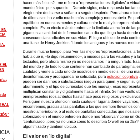
hacer más felices? –me refiero a ‘representaciones digitales’ o virtua
mundo físico, por supuesto–. Durante siglos, esta respuesta fue tan 
elegir entre dedicarse a soñar o a seguir despierto. Pero ahora mismo
de dilemas se ha vuelto mucho más complejo y menos obvio. En part
equilibrio en nuestras mentes y cultura entre lo real y lo representa
completo. Es un efecto más de enfrentar la limitada atención de las 
 EN
gigantesca cantidad de información cada día que llega hasta donde 
CIA
consecuencias radicales en sus vidas. El lugar ubicuo de esta confro
una frase de Henry Jenkins; “donde los antiguos y los nuevos medios
IA,
Durante mucho tiempo, para ‘ver’ las mejores ‘representaciones’ artí
había que ir, –lo digo resumiendo–, a museos para las visuales y a la
textuales, pero ahora mismo ya no necesitamos ir a ningún lado. Es
E EL
del mundo y de todo lo que contiene han cambiado de paradigma, es
EN
cualidad y viene a cada uno de nosotros en medio eso sí, de una ma
o
desinformación y propaganda no solicitada, pura
polución cognitiva
.
aña;
pueden ser dañinos o satisfactorios (según para quién, y según su g
aburrimiento, y el tipo de curiosidad que les mueva). Esas represent
multiplican constante y digitalmente hasta el infinito. Se han vuelto u
u de
omnipresentes (dos atributos hasta hace poco religiosos y exclusivos
Persiguen nuestra atención hasta cualquier lugar a donde vayamos, 
REAL
encontremos, gracias a las pantallas a las que siempre llevamos con
nuestro
smartphone,
o al resto de pantallas conectadas que nos sale
CIÓN"
colonizado en el mundo entero en donde nos ‘observan’ como un
Gr
‘centralizado’, pero ya no único como lo describía Orwell en su
1984
algoritmizado y también ubicuo.
CIA
El valor en ‘lo digital’
TY