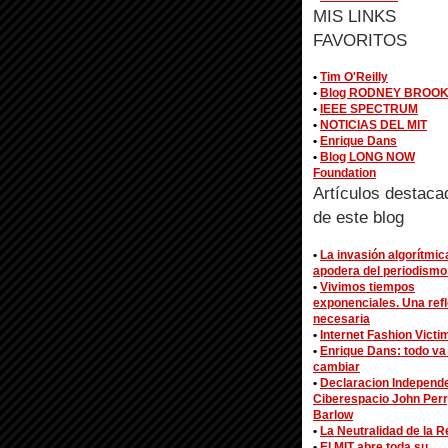
MIS LINKS
FAVORITOS
•
Tim O'Reilly
•
Blog RODNEY BROO
•
IEEE SPECTRUM
•
NOTICIAS DEL MIT
•
Enrique Dans
•
Blog LONG NOW
Foundation
Artículos destaca
de este blog
•
La invasión algorítmic
apodera del periodismo
•
Vivimos tiempos
exponenciales. Una ref
necesaria
•
Internet Fashion Victi
•
Enrique Dans: todo va
cambiar
•
Declaracion Independ
Ciberespacio John Per
Barlow
•
La Neutralidad de la R
•
El MIT abre toda su