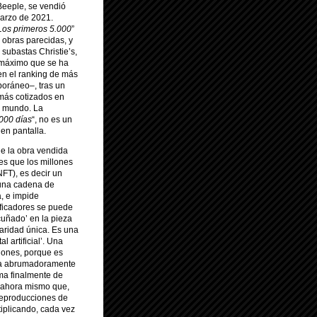
eeple, se vendió
marzo de 2021.
 Los primeros 5.000
”
or obras parecidas, y
subastas Christie’s,
o máximo que se ha
–en el ranking de más
poráneo–, tras un
 más cotizados en
el mundo. La
.000 días
“, no es un
en pantalla.
ue la obra vendida
 es que los millones
(NFT), es decir un
a una cadena de
a, e impide
ificadores se puede
acuñado’ en la pieza
laridad única. Es una
l artificial’. Una
iones, porque es
ada abrumadoramente
rma finalmente de
r ahora mismo que,
 reproducciones de
iplicando, cada vez