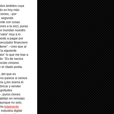
 dos ámbitos cuya
ado es hoy más
ciones, –por
la segunda
ente con cosas
ones a la vez), puras
que inundan nuestro
‘valor’ muy a lo
uesto a pagar por
peculador financiero
tiene”, –creo que al
la siguiente
alor’ lo que me trae a
do: “Es de necios
nocido cinismo.
el citado poeta.
 del que es
s no parece si vemos
ia (¿les suena el
bricar y vender
agnitudes
n–, puros clones
abitan en remotas
 aunque no solo,
aria
totalmente
ndustria digital