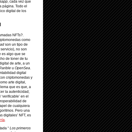
sapp
, cada vez que
a página. Todo el
co digital de los
l
llamadas NFTs?.
 criptomonedas como
dad
son un tipo de
servicio), no son
e es algo que se
cho de toner de tu
gital de arte, a un
Rarible
u
OpenSea
.
ntabilidad digital
con criptomonedas y
omo arte digital,
oblema que es que, a
er la autenticidad;
‘verificable’ en el
teroperabilidad de
 papel de cualquiera
lgoritmos. Pero una
s digitales’ NFT, es
ría
.
tada “
Los primeros