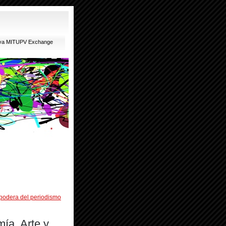
ativa MITUPV Exchange
apodera del periodismo
ía, Arte y