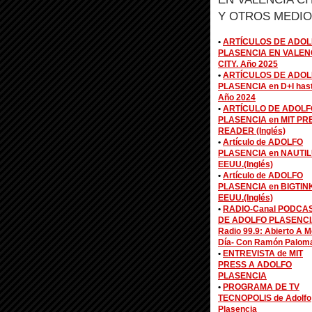
Y OTROS MEDIO
•
ARTÍCULOS DE ADOL
PLASENCIA EN VALEN
CITY. Año 2025
•
ARTÍCULOS DE ADOL
PLASENCIA en D+I has
Año 2024
•
ARTÍCULO DE ADOLF
PLASENCIA en MIT PR
READER (Inglés)
•
Artículo de ADOLFO
PLASENCIA en NAUTIL
EEUU.(Inglés)
•
Artículo de ADOLFO
PLASENCIA en BIGTIN
EEUU.(Inglés)
•
RADIO-Canal PODCA
DE ADOLFO PLASENCI
Radio 99.9: Abierto A M
Día- Con Ramón Palom
•
ENTREVISTA de MIT
PRESS A ADOLFO
PLASENCIA
•
PROGRAMA DE TV
TECNOPOLIS de Adolfo
Plasencia