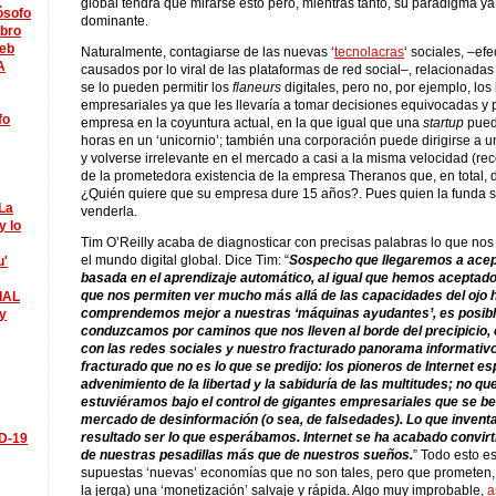
global tendrá que mirarse esto pero, mientras tanto, su paradigma ya
lósofo
dominante.
ibro
eb
Naturalmente, contagiarse de las nuevas ‘
tecnolacras
‘ sociales, –ef
A
causados por lo viral de las plataformas de red social–, relacionadas 
se lo pueden permitir los
flaneurs
digitales, pero no, por ejemplo, los 
empresariales ya que les llevaría a tomar decisiones equivocadas y 
fo
empresa en la coyuntura actual, en la que igual que una
startup
pued
horas en un ‘unicornio’; también una corporación puede dirigirse a
y volverse irrelevante en el mercado a casi a la misma velocidad (re
de la prometedora existencia de la empresa Theranos que, en total, 
¿Quién quiere que su empresa dure 15 años?. Pues quien la funda s
La
venderla.
y lo
Tim O’Reilly acaba de diagnosticar con precisas palabras lo que nos
el mundo digital global. Dice Tim: “
Sospecho que llegaremos a acept
u'
basada en el aprendizaje automático, al igual que hemos aceptad
que nos permiten ver mucho más allá de las capacidades del ojo 
IAL
comprendemos mejor a nuestras ‘máquinas ayudantes’, es posibl
y
conduzcamos por caminos que nos lleven al borde del precipici
con las redes sociales y nuestro fracturado panorama informativ
fracturado que no es lo que se predijo: los pioneros de Internet e
advenimiento de la libertad y la sabiduría de las multitudes; no qu
estuviéramos bajo el control de gigantes empresariales que se be
mercado de desinformación (o sea, de falsedades). Lo que inven
resultado ser lo que esperábamos. Internet se ha acabado convirt
ID-19
de nuestras pesadillas más que de nuestros sueños.
” Todo esto e
supuestas ‘nuevas’ economías que no son tales, pero que prometen,
la jerga) una ‘monetización’ salvaje y rápida. Algo muy improbable,
a