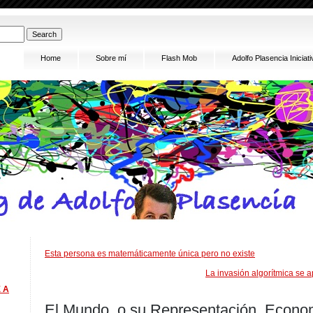
Home
Sobre mí
Flash Mob
Adolfo Plasencia Inici
Esta persona es matemáticamente única pero no existe
La invasión algorítmica se 
 A
El Mundo, o su Representación. Econom