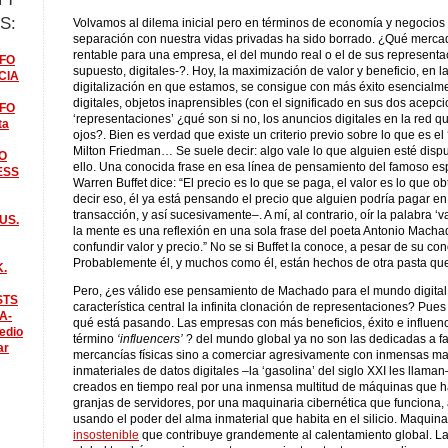
S:
Volvamos al dilema inicial pero en términos de economía y negocios
separación con nuestra vidas privadas ha sido borrado. ¿Qué merc
rentable para una empresa, el del mundo real o el de sus representa
FO
supuesto, digitales-?. Hoy, la maximización de valor y beneficio, en 
CIA
digitalización en que estamos, se consigue con más éxito esencialm
digitales, objetos inaprensibles (con el significado en sus dos acepci
FO
‘representaciones’ ¿qué son si no, los anuncios digitales en la red 
ta
ojos?. Bien es verdad que existe un criterio previo sobre lo que es el 
Milton Friedman… Se suele decir: algo vale lo que alguien esté disp
O
ello. Una conocida frase en esa línea de pensamiento del famoso es
ESS
Warren Buffet dice: “El precio es lo que se paga, el valor es lo que ob
decir eso, él ya está pensando el precio que alguien podría pagar en 
transacción, y así sucesivamente–. A mí, al contrario, oír la palabra ‘v
US.
la mente es una reflexión en una sola frase del poeta Antonio Macha
confundir valor y precio.” No se si Buffet la conoce, a pesar de su co
Probablemente él, y muchos como él, están hechos de otra pasta que 
K.
Pero, ¿es válido ese pensamiento de Machado para el mundo digital,
STS
característica central la infinita clonación de representaciones? Pue
A-
qué está pasando. Las empresas con más beneficios, éxito e influenc
edio
término
‘influencers’
? del mundo global ya no son las dedicadas a fa
ar
mercancías físicas sino a comerciar agresivamente con inmensas m
inmateriales de datos digitales –la ‘gasolina’ del siglo XXI les llama
creados en tiempo real por una inmensa multitud de máquinas que h
granjas de servidores, por una maquinaria cibernética que funciona,
usando el poder del alma inmaterial que habita en el silicio. Maquin
insostenible
que contribuye grandemente al calentamiento global. La i