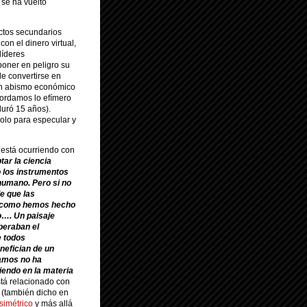
 se ha vuelto
ectos secundarios
con el dinero virtual,
líderes
poner en peligro su
e convertirse en
 un abismo económico
cordamos lo efímero
duró 15 años).
olo para especular y
 está ocurriendo con
ar la ciencia
o los instrumentos
humano. Pero si no
e que las
o, como hemos hecho
o…. Un paisaje
speraban el
e todos
nefician de un
tamos no ha
iendo en la materia
stá relacionado con
 (también dicho en
simétrico
y más allá