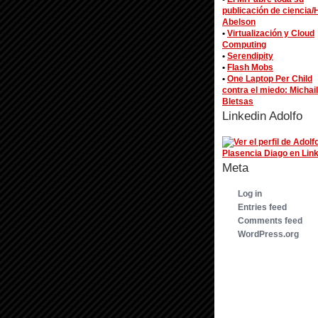
publicación de ciencia/
Abelson
•
Virtualización y Cloud
Computing
•
Serendipity
•
Flash Mobs
•
One Laptop Per Child
contra el miedo: Michail
Bletsas
Linkedin Adolfo
Meta
Log in
Entries feed
Comments feed
WordPress.org