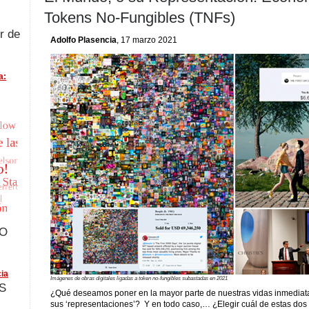
Tokens No-Fungibles (TNFs)
r de
Adolfo Plasencia
, 17 marzo 2021
a:
FO
ia
Imágenes de obras digitales ligadas a token no-fungibles subastadas en 2021
S
¿Qué deseamos poner en la mayor parte de nuestras vidas inmediatas
sus ‘representaciones’? Y en todo caso,… ¿Elegir cuál de estas do