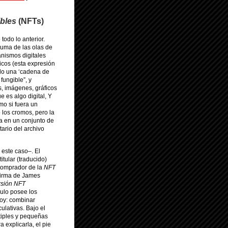
ibles
(NFTs)
odo lo anterior.
puma de las olas de
canismos digitales
icos (esta expresión
ndo una ‘cadena de
 fungible”, y
s, imágenes, gráficos
 es algo digital, Y
mo si fuera un
 los cromos, pero la
ta en un conjunto de
tario del archivo
 este caso–. El
itular (traducido)
comprador de la
NFT
 firma de James
rsión NFT
culo posee los
hoy: combinar
lativas. Bajo el
iples y pequeñas
 explicarla, el pie