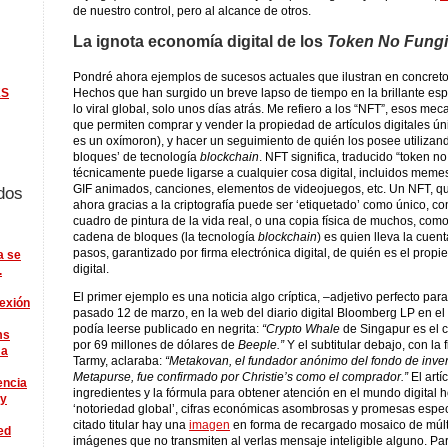
de nuestro control, pero al alcance de otros.
La ignota economía digital de los
Token No Fung
Pondré ahora ejemplos de sucesos actuales que ilustran en concreto t
Hechos que han surgido un breve lapso de tiempo en la brillante es
KS
lo viral global, solo unos días atrás. Me refiero a los “NFT”, esos me
que permiten comprar y vender la propiedad de artículos digitales ún
es un oxímoron), y hacer un seguimiento de quién los posee utiliza
bloques’ de tecnología
blockchain
. NFT significa, traducido “token no
técnicamente puede ligarse a cualquier cosa digital, incluidos meme
GIF animados, canciones, elementos de videojuegos, etc. Un NFT, que
dos
ahora gracias a la criptografía puede ser ‘etiquetado’ como único, co
cuadro de pintura de la vida real, o una copia física de muchos, como
cadena de bloques (la tecnología
blockchain
) es quien lleva la cuen
pasos, garantizado por firma electrónica digital, de quién es el propie
a se
digital.
.
El primer ejemplo es una noticia algo críptica, –adjetivo perfecto para
lexión
pasado 12 de marzo, en la web del diario digital Bloomberg LP en el t
podía leerse publicado en negrita:
“Crypto Whale
de Singapur es el 
ms
por 69 millones de dólares de
Beeple.”
Y el subtitular debajo, con la
 a
Tarmy, aclaraba:
“Metakovan, el fundador anónimo del fondo de inve
Metapurse, fue confirmado por Christie’s como el comprador.”
El artí
encia
ingredientes y la fórmula para obtener atención en el mundo digital 
ry
‘notoriedad global’, cifras económicas asombrosas y promesas especu
citado titular hay una
imagen
en forma de recargado mosaico de múlt
ed
imágenes que no transmiten al verlas mensaje inteligible alguno. Para