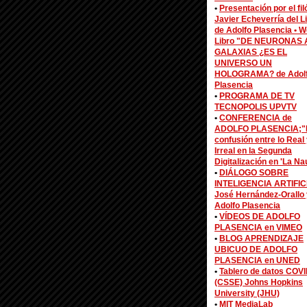
•
Presentación por el fi
Javier Echeverría del L
de Adolfo Plasencia •
W
Libro "DE NEURONAS 
GALAXIAS ¿ES EL
UNIVERSO UN
HOLOGRAMA? de Adol
Plasencia
•
PROGRAMA DE TV
TECNOPOLIS UPVTV
•
CONFERENCIA de
ADOLFO PLASENCIA;"
confusión entre lo Real 
Irreal en la Segunda
Digitalización en 'La Na
•
DIÁLOGO SOBRE
INTELIGENCIA ARTIFIC
José Hernández-Orallo 
Adolfo Plasencia
•
VÍDEOS DE ADOLFO
PLASENCIA en VIMEO
•
BLOG APRENDIZAJE
UBICUO DE ADOLFO
PLASENCIA en UNED
•
Tablero de datos COV
(CSSE) Johns Hopkins
University (JHU)
•
MIT MediaLab