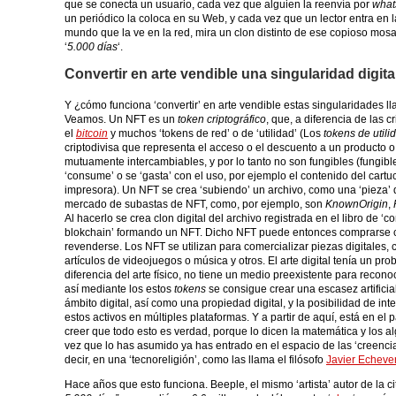
que se conecta un usuario, cada vez que alguien la reenvía por
what
un periódico la coloca en su Web, y cada vez que un lector entra en l
mundo que la ve en la red, mira un clon distinto de ese copioso mosai
‘
5.000 días
‘.
Convertir en arte vendible una singularidad digita
Y ¿cómo funciona ‘convertir’ en arte vendible estas singularidades 
Veamos. Un NFT es un
token criptográfico
, que, a diferencia de las
el
bitcoin
y muchos ‘tokens de red’ o de ‘utilidad’ (Los
tokens de utili
criptodivisa que representa el acceso o el descuento a un producto o 
mutuamente intercambiables, y por lo tanto no son fungibles (fungibl
‘consume’ o se ‘gasta’ con el uso, por ejemplo el contenido del cartu
impresora). Un NFT se crea ‘subiendo’ un archivo, como una ‘pieza’ di
mercado de subastas de NFT, como, por ejemplo, son
KnownOrigin
,
Al hacerlo se crea clon digital del archivo registrada en el libro de ‘co
blokchain’ formando un NFT. Dicho NFT puede entonces comprarse 
revenderse. Los NFT se utilizan para comercializar piezas digitales, c
artículos de videojuegos o música y otros. El arte digital tenía un pr
diferencia del arte físico, no tiene un medio preexistente para reconoc
así mediante los estos
tokens
se consigue crear una escasez artificial 
ámbito digital, así como una propiedad digital, y la posibilidad de in
estos activos en múltiples plataformas. Y a partir de aquí, está en el
creer que todo esto es verdad, porque lo dicen la matemática y los a
vez que lo has asumido ya has entrado en el espacio de las ‘creencia
decir, en una ‘tecnoreligión’, como las llama el filósofo
Javier Echever
Hace años que esto funciona. Beeple, el mismo ‘artista’ autor de la ci