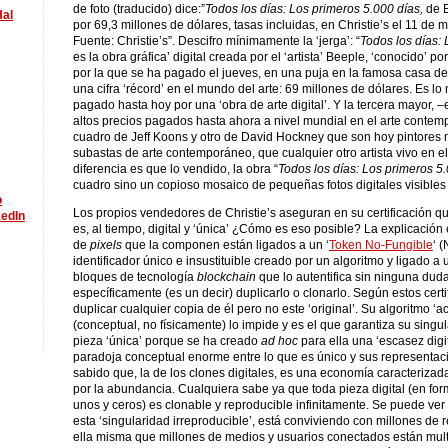
de foto (traducido) dice:”
Todos los días: Los primeros 5.000 días,
de B
Hal
por 69,3 millones de dólares, tasas incluidas, en Christie’s el 11 de 
Fuente: Christie’s”. Descifro mínimamente la ‘jerga’: “
Todos los días:
es la obra gráfica’ digital creada por el ‘artista’ Beeple, ‘conocido’ p
por la que se ha pagado el jueves, en una puja en la famosa casa de 
una cifra ‘récord’ en el mundo del arte: 69 millones de dólares. Es l
pagado hasta hoy por una ‘obra de arte digital’. Y la tercera mayor, 
altos precios pagados hasta ahora a nivel mundial en el arte contem
cuadro de Jeff Koons y otro de David Hockney que son hoy pintores
subastas de arte contemporáneo, que cualquier otro artista vivo en 
diferencia es que lo vendido, la obra “
Todos los días: Los primeros 5
cuadro sino un copioso mosaico de pequeñas fotos digitales visibles 
Los propios vendedores de Christie’s aseguran en su certificación q
es, al tiempo, digital y ‘única’ ¿Cómo es eso posible? La explicación
de
pixels
que la componen están ligados a un ‘
Token No-Fungible
‘ 
identificador único e insustituible creado por un algoritmo y ligado 
bloques de tecnología
blockchain
que lo autentifica sin ninguna dud
específicamente (es un decir) duplicarlo o clonarlo. Según estos cert
duplicar cualquier copia de él pero no este ‘original’. Su algoritmo ‘
(conceptual, no físicamente) lo impide y es el que garantiza su singu
pieza ‘única’ porque se ha creado
ad hoc
para ella una ‘escasez digita
paradoja conceptual enorme entre lo que es único y sus representac
sabido que, la de los clones digitales, es una economía caracteriz
por la abundancia. Cualquiera sabe ya que toda pieza digital (en fo
unos y ceros) es clonable y reproducible infinitamente. Se puede ve
esta ‘singularidad irreproducible’, está conviviendo con millones de
ella misma que millones de medios y usuarios conectados están mult