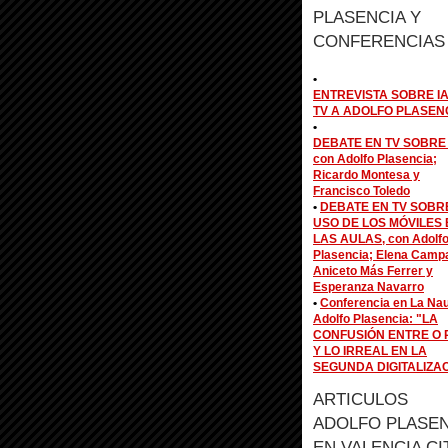
PLASENCIA Y
CONFERENCIAS
•
ENTREVISTA SOBRE IA
TV A ADOLFO PLASEN
•
DEBATE EN TV SOBRE 
con Adolfo Plasencia;
Ricardo Montesa y
Francisco Toledo
•
DEBATE EN TV SOBR
USO DE LOS MÓVILES 
LAS AULAS, con Adolf
Plasencia; Elena Camp
Aniceto Más Ferrer y
Esperanza Navarro
•
Conferencia en La Na
Adolfo Plasencia: "LA
CONFUSIÓN ENTRE O 
Y LO IRREAL EN LA
SEGUNDA DIGITALIZA
ARTICULOS
ADOLFO PLASEN
EN VALENCIA CI