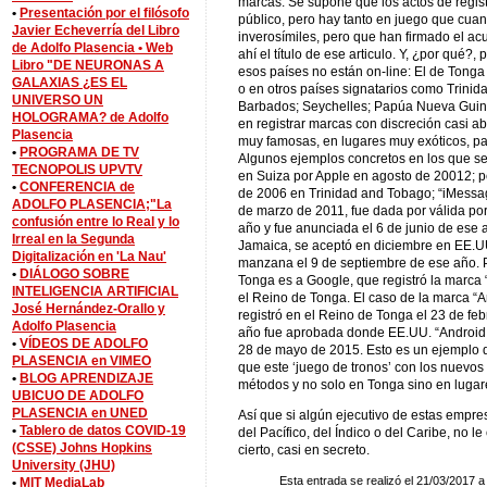
marcas. Se supone que los actos de regis
•
Presentación por el filósofo
público, pero hay tanto en juego que cuan
Javier Echeverría del Libro
inverosímiles, pero que han firmado el a
de Adolfo Plasencia •
Web
ahí el título de ese articulo. Y, ¿por qué?
Libro "DE NEURONAS A
esos países no están on-line: El de Tonga
GALAXIAS ¿ES EL
o en otros países signatarios como Trinida
UNIVERSO UN
Barbados; Seychelles; Papúa Nueva Guin
HOLOGRAMA? de Adolfo
en registrar marcas con discreción casi a
Plasencia
muy famosas, en lugares muy exóticos, pa
•
PROGRAMA DE TV
Algunos ejemplos concretos en los que se v
TECNOPOLIS UPVTV
en Suiza por Apple en agosto de 20012; pe
•
CONFERENCIA de
de 2006 en Trinidad and Tobago; “iMessage
ADOLFO PLASENCIA;"La
de marzo de 2011, fue dada por válida p
confusión entre lo Real y lo
año y fue anunciada el 6 de junio de ese 
Irreal en la Segunda
Jamaica, se aceptó en diciembre en EE.UU
Digitalización en 'La Nau'
manzana el 9 de septiembre de ese año. P
•
DIÁLOGO SOBRE
Tonga es a Google, que registró la marca
INTELIGENCIA ARTIFICIAL
el Reino de Tonga. El caso de la marca “
José Hernández-Orallo y
registró en el Reino de Tonga el 23 de fe
Adolfo Plasencia
año fue aprobada donde EE.UU. “Android 
•
VÍDEOS DE ADOLFO
28 de mayo de 2015. Esto es un ejemplo d
PLASENCIA en VIMEO
que este ‘juego de tronos’ con los nuevo
•
BLOG APRENDIZAJE
métodos y no solo en Tonga sino en lugar
UBICUO DE ADOLFO
PLASENCIA en UNED
Así que si algún ejecutivo de estas empre
•
Tablero de datos COVID-19
del Pacífico, del Índico o del Caribe, no l
(CSSE) Johns Hopkins
cierto, casi en secreto.
University (JHU)
Esta entrada se realizó el 21/03/2017 a
•
MIT MediaLab