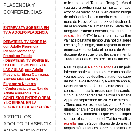
(oficialmente, el ‘Reino de Tonga’)-. Más
PLASENCIA Y
cualquiera podría imaginar hasta no hace
CONFERENCIAS
exótico de vacaciones. Y en cuanto busq
de minúsculas Islas a medio camino entre A
norte de Nueva Zelanda. ¿Es el destino d
•
de al empresa de la manzana?. Nada de e
ENTREVISTA SOBRE IA EN
abogado Roberto Ledesma, miembro del 
TV A ADOLFO PLASENCIA
Association
(INTA) lo contaba hace ya tie
•
ya hace bastante tiempo una noticia sobre 
DEBATE EN TV SOBRE IA,
tecnología, Google, para registrar la marca 
con Adolfo Plasencia;
empresa vio asociada el nombre de Google
Ricardo Montesa y
documento en que lo vio llevaba el memb
Francisco Toledo
Trademark Office), es decir, la Oficina e
•
DEBATE EN TV SOBRE EL
USO DE LOS MÓVILES EN
Resulta que el
Reino de Tonga
es un país
LAS AULAS, con Adolfo
internacionales de marcas. Y como nos lle
Plasencia; Elena Campaña;
veamos algunos detalles y ataremos cabos
Aniceto Más Ferrer y
de los nuevos iPhone 6 y 6 Plus de Apple
Esperanza Navarro
twitter en su solo día. Y hay otro cosa in
•
Conferencia en La Nau de
conectada hacia lo propio pero buscando, 
Adolfo Plasencia: "LA
sino que por centenares de miles buscaban
CONFUSIÓN ENTRE O REAL
Apple en septiembre de 2015 fue menciona
Y LO IRREAL EN LA
¿Tiene que ver esto con las ventas? Por s
SEGUNDA DIGITALIZACIÓN"
dimensionamientos de las previsiones de
suministro? También. El que esto es impo
ARTICULOS
startup relacionada con el ‘Twitter Analit
ADOLFO PLASENCIA
por ella
más de 200 millones de dólares. 
adquisición entonces sobre los motivos. 
EN VALENCIA CITY