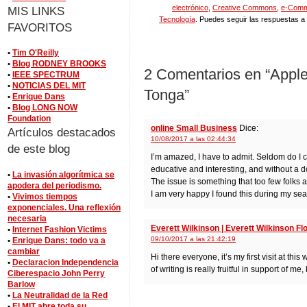
electrónico
,
Creative Commons
,
e-Com
MIS LINKS
Tecnología
. Puedes seguir las respuestas a
FAVORITOS
•
Tim O'Reilly
•
Blog RODNEY BROOKS
2 Comentarios en “Apple
•
IEEE SPECTRUM
•
NOTICIAS DEL MIT
Tonga”
•
Enrique Dans
•
Blog LONG NOW
Foundation
online Small Business
Dice:
Artículos destacados
10/08/2017 a las 02:44:34
de este blog
I’m amazed, I have to admit. Seldom do I 
educative and interesting, and without a d
•
La invasión algorítmica se
The issue is something that too few folks a
apodera del periodismo.
I am very happy I found this during my sear
•
Vivimos tiempos
exponenciales. Una reflexión
necesaria
Everett Wilkinson | Everett Wilkinson Fl
•
Internet Fashion Victims
09/10/2017 a las 21:42:19
•
Enrique Dans: todo va a
cambiar
Hi there everyone, it’s my first visit at th
•
Declaracion Independencia
of writing is really fruitful in support of m
Ciberespacio John Perry
Barlow
•
La Neutralidad de la Red
•
El MIT abre toda su