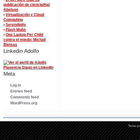
publicación de ciencia/Hal
Abelson
•
Virtualización y Cloud
Computing
•
Serendipity
•
Flash Mobs
•
One Laptop Per Child
contra el miedo: Michail
Bletsas
Linkedin Adolfo
Meta
Log in
Entries feed
Comments feed
WordPress.org
Tema p