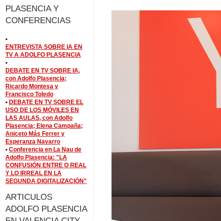
PLASENCIA Y
CONFERENCIAS
•
ENTREVISTA SOBRE IA EN
TV A ADOLFO PLASENCIA
•
DEBATE EN TV SOBRE IA,
con Adolfo Plasencia;
Ricardo Montesa y
Francisco Toledo
•
DEBATE EN TV SOBRE EL
USO DE LOS MÓVILES EN
LAS AULAS, con Adolfo
Plasencia; Elena Campaña;
Aniceto Más Ferrer y
Esperanza Navarro
•
Conferencia en La Nau de
Adolfo Plasencia: "LA
CONFUSIÓN ENTRE O REAL
Y LO IRREAL EN LA
SEGUNDA DIGITALIZACIÓN"
ARTICULOS
ADOLFO PLASENCIA
EN VALENCIA CITY