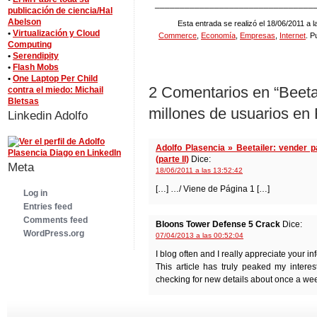
________________________________
publicación de ciencia/Hal
Abelson
Esta entrada se realizó el 18/06/2011 a l
•
Virtualización y Cloud
Commerce
,
Economía
,
Empresas
,
Internet
. P
Computing
•
Serendipity
•
Flash Mobs
•
One Laptop Per Child
2 Comentarios en “Beeta
contra el miedo: Michail
Bletsas
millones de usuarios en
Linkedin Adolfo
Adolfo Plasencia » Beetailer: vender 
(parte II)
Dice:
Meta
18/06/2011 a las 13:52:42
[…] …/ Viene de Página 1 […]
Log in
Entries feed
Comments feed
Bloons Tower Defense 5 Crack
Dice:
WordPress.org
07/04/2013 a las 00:52:04
I blog оften and I really appreсіate your in
This article has truly peaked my intere
checking for new details about once a wee