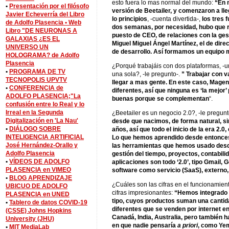
esto fuera lo mas normal del mundo:
“En 
•
Presentación por el filósofo
versión de Beetailer, y comenzaron a ll
Javier Echeverría del Libro
lo principios
, -cuenta divertida-,
los tres 
de Adolfo Plasencia •
Web
dos semanas, por necesidad, hubo que re
Libro "DE NEURONAS A
puesto de CEO, de relaciones con la gest
GALAXIAS ¿ES EL
Miguel Miguel Ángel Martínez, el de dire
UNIVERSO UN
de desarrollo. Así formamos un equipo
HOLOGRAMA? de Adolfo
Plasencia
¿Porqué trabajáis con dos plataformas, -u
•
PROGRAMA DE TV
una sola?, -le pregunto-.
” Trabajar con v
TECNOPOLIS UPVTV
llegar a mas gente. En este
caso, Magen
•
CONFERENCIA de
diferentes, así que ninguna es ‘la mejor
ADOLFO PLASENCIA;"La
buenas porque se complementan
“.
confusión entre lo Real y lo
Irreal en la Segunda
¿Beetailer es un negocio 2.0?, -le pregunto
Digitalización en 'La Nau'
desde que nacimos, de forma natural, s
•
DIÁLOGO SOBRE
años, así que todo el inicio de la era 2.0
INTELIGENCIA ARTIFICIAL
Lo que hemos aprendido desde entonces,
José Hernández-Orallo y
las herramientas que hemos usado desde
Adolfo Plasencia
gestión del tiempo, proyectos, contabil
•
VÍDEOS DE ADOLFO
aplicaciones son todo ‘2.0’, tipo Gmail,
PLASENCIA en VIMEO
software como servicio (SaaS), externo,
•
BLOG APRENDIZAJE
¿Cuáles son las cifras en el funcionamien
UBICUO DE ADOLFO
cifras impresionantes:
“Hemos integrado 
PLASENCIA en UNED
tipo, cuyos productos suman una canti
•
Tablero de datos COVID-19
diferentes que se venden por internet en
(CSSE) Johns Hopkins
Canadá, India, Australia, pero también 
University (JHU)
en que nadie pensaría
a priori
, como Yem
•
MIT MediaLab