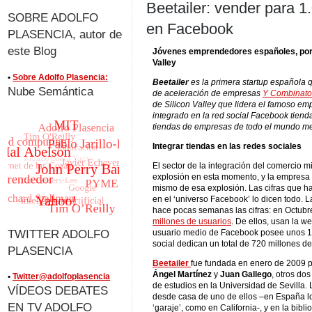
Beetailer: vender para 1
SOBRE ADOLFO
en Facebook
PLASENCIA, autor de
este Blog
Jóvenes emprendedores españoles, por 
Valley
•
Sobre Adolfo Plasencia:
Beetailer
es la primera startup española 
Nube Semántica
de aceleración de empresas
Y Combinato
de Silicon Valley que lidera el famoso e
integrado en la red social Facebook tien
tiendas de empresas de todo el mundo me
Integrar tiendas en las redes sociales
El sector de la integración del comercio m
explosión en esta momento, y la empres
mismo de esa explosión. Las cifras que ha
en el ‘universo Facebook’ lo dicen todo. 
hace pocas semanas las cifras: en Octub
millones de usuarios
. De ellos, usan la w
TWITTER ADOLFO
usuario medio de Facebook posee unos 13
social dedican un total de 720 millones d
PLASENCIA
Beetailer
fue fundada en enero de 2009 p
Ángel Martínez
y
Juan Gallego
, otros do
•
Twitter@adolfoplasencia
de estudios en la Universidad de Sevilla.
VÍDEOS DEBATES
desde casa de uno de ellos –en España l
EN TV ADOLFO
‘garaje’, como en California-, y en la bibli