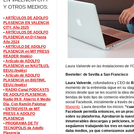
Y OTROS MEDIOS:
•
ARTÍCULOS DE ADOLFO
PLASENCIA EN VALENCIA
CITY. Año 2025
•
ARTÍCULOS DE ADOLFO
PLASENCIA en D+I hasta
Año 2024
•
ARTÍCULO DE ADOLFO
PLASENCIA en MIT PRESS
READER (Inglés)
•
Artículo de ADOLFO
PLASENCIA en NAUTILUS.
Laura Valverde en las Instalaciones de Y
EEUU.(Inglés)
Beeteiler: de Sevilla a San Francisco
•
Artículo de ADOLFO
PLASENCIA en BIGTINK.
Laura Valverde
, cofundadora y CEO de
B
EEUU.(Inglés)
momento de la entrevista sigue en su sta
•
RADIO-Canal PODCASTS
inicios desde que se les ocurrió la idea de
DE ADOLFO PLASENCIA-
tiendas de todo tipo de comercio electrón
Radio 99.9: Abierto A Medio
social Facebook, inicialmente a través d
Día- Con Ramón Palomar
Magento
. Laura describe los inicios:
“cuan
•
ENTREVISTA de MIT
Facebook permitía entonces, en un proce
PRESS A ADOLFO
sobre su plataforma. Aprobaron la nue
PLASENCIA
innumerables descargas y peticiones, i
•
PROGRAMA DE TV
seguíamos trabajando los tres en nuestr
TECNOPOLIS de Adolfo
daba medios, ya que comenzamos autof
Plasencia