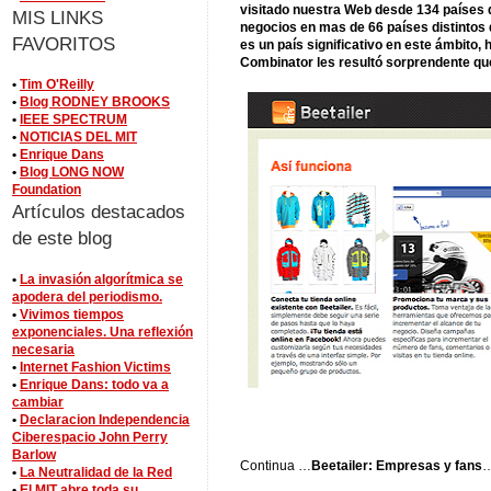
visitado nuestra Web desde 134 países 
MIS LINKS
negocios en mas de 66 países distintos 
FAVORITOS
es un país significativo en este ámbito, 
Combinator les resultó sorprendente q
•
Tim O'Reilly
•
Blog RODNEY BROOKS
•
IEEE SPECTRUM
•
NOTICIAS DEL MIT
•
Enrique Dans
•
Blog LONG NOW
Foundation
Artículos destacados
de este blog
•
La invasión algorítmica se
apodera del periodismo.
•
Vivimos tiempos
exponenciales. Una reflexión
necesaria
•
Internet Fashion Victims
•
Enrique Dans: todo va a
cambiar
•
Declaracion Independencia
Ciberespacio John Perry
Barlow
Continua …
Beetailer: Empresas y fans
•
La Neutralidad de la Red
•
El MIT abre toda su