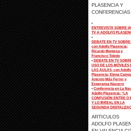
PLASENCIA Y
CONFERENCIAS
•
ENTREVISTA SOBRE IA
TV A ADOLFO PLASEN
•
DEBATE EN TV SOBRE 
con Adolfo Plasencia;
Ricardo Montesa y
Francisco Toledo
•
DEBATE EN TV SOBR
USO DE LOS MÓVILES 
LAS AULAS, con Adolf
Plasencia; Elena Camp
Aniceto Más Ferrer y
Esperanza Navarro
•
Conferencia en La Na
Adolfo Plasencia: "LA
CONFUSIÓN ENTRE O 
Y LO IRREAL EN LA
SEGUNDA DIGITALIZA
ARTICULOS
ADOLFO PLASEN
EN VALENCIA CI