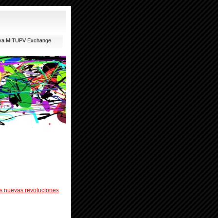
ativa MITUPV Exchange
as nuevas revoluciones