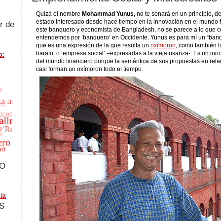
Quizá el nombre
Mohammad Yunus
, no te sonará en un principio, 
estado interesado desde hace tiempo en la innovación en el mundo 
r de
este banquero y economista de Bangladesh, no se parece a lo que
entendemos por ‘banquero’ en Occidente. Yunus es para mí un “ban
que es una expresión de la que resulta un
oxímoron
, como también lo
barato’ o ‘empresa social’ –expresadas a la vieja usanza-. Es un inn
a:
del mundo financiero porque la semántica de sus propuestas en rela
casi forman un oxímoron todo el tiempo.
FO
ia
S