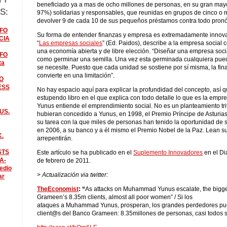
beneficiado ya a mas de ocho millones de personas, en su gran mayo
S:
97%) solidarias y responsables, que reunidas en grupos de cinco o
devolver 9 de cada 10 de sus pequeños préstamos contra todo pronó
FO
Su forma de entender finanzas y empresa es extremadamente innovad
CIA
“
Las empresas sociales
” (Ed. Paidos), describe a la empresa social
una economía abierta y de libre elección. “Diseñar una empresa soci
FO
como germinar una semilla. Una vez esta germinada cualquiera pue
ta
se necesite. Puesto que cada unidad se sostiene por sí misma, la fin
convierte en una limitación”.
O
ESS
No hay espacio aquí para explicar la profundidad del concepto, así qu
estupendo libro en el que explica con todo detalle lo que es la empr
Yunus entiende el emprendimiento social. No es un planteamiento triv
US.
hubieran concedido a Yunus, en 1998, el Premio Príncipe de Asturia
su tarea con la que miles de personas han tenido la oportunidad de sa
en 2006, a su banco y a él mismo el Premio Nobel de la Paz. Lean su 
K.
arrepentirán.
STS
Este artículo se ha publicado en el
Suplemento Innovadores
en el Di
A-
de febrero de 2011.
edio
>
Actualización via twitter:
ar
TheEconomist
: “
As attacks on Muhammad Yunus escalate, the bigge
Grameen’s 8.35m clients, almost all poor women” / Si los
ataques a Muhammad Yunus, prosperan, los grandes perdedores pu
client@s del Banco Grameen: 8.35millones de personas, casi todos 