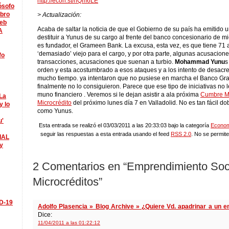
http://econ.st/hQm6LE
lósofo
ibro
> Actualización:
eb
Acaba de saltar la noticia de que el Gobierno de su país ha emitido 
A
destituir a Yunus de su cargo al frente del banco concesionario de mi
es fundador, el Grameen Bank. La excusa, esta vez, es que tiene 71 
‘demasiado’ viejo para el cargo, y por otra parte, algunas acusacion
fo
transacciones, acusaciones que suenan a turbio.
Mohammad Yunu
s
orden y esta acostumbrado a esos ataques y a los intento de desacr
mucho tiempo. ya intentaron que no pusiese en marcha el Banco Gr
finalmente no lo consiguieron. Parece que ese tipo de iniciativas no 
muno financiero . Veremos si le dejan asistir a ala próxima
Cumbre Mu
La
Microcrédito
del próximo lunes día 7 en Valladolid. No es tan fácil d
y lo
como Yunus.
u'
Esta entrada se realizó el 03/03/2011 a las 20:33:03 bajo la categoría
Econo
seguir las respuestas a esta entrada usando el feed
RSS 2.0
. No se permite
IAL
y
2 Comentarios en “Emprendimiento Soci
Microcréditos”
ID-19
Adolfo Plasencia » Blog Archive » ¿Quiere Vd. apadrinar a un 
Dice:
11/04/2011 a las 01:22:12