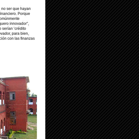
de no ser que hayan
financiero. Porque
 comúnmente
quero innovador”,
 serían ‘crédito
ovador, para bien,
ción con las finanzas