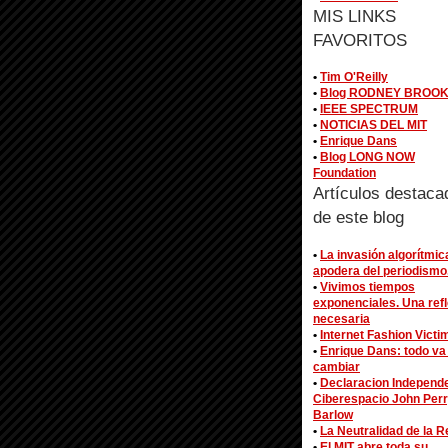
MIS LINKS
FAVORITOS
•
Tim O'Reilly
•
Blog RODNEY BROO
•
IEEE SPECTRUM
•
NOTICIAS DEL MIT
•
Enrique Dans
•
Blog LONG NOW
Foundation
Artículos destaca
de este blog
•
La invasión algorítmic
apodera del periodismo
•
Vivimos tiempos
exponenciales. Una ref
necesaria
•
Internet Fashion Victi
•
Enrique Dans: todo va
cambiar
•
Declaracion Independ
Ciberespacio John Per
Barlow
•
La Neutralidad de la R
•
El MIT abre toda su