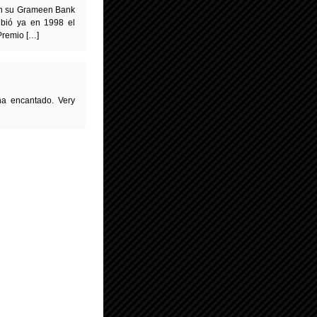
on su Grameen Bank
cibió ya en 1998 el
Premio […]
ha encantado. Very