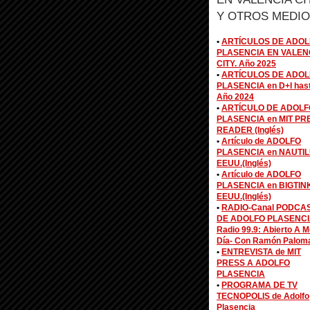
Y OTROS MEDIO
•
ARTÍCULOS DE ADOL
PLASENCIA EN VALEN
CITY. Año 2025
•
ARTÍCULOS DE ADOL
PLASENCIA en D+I has
Año 2024
•
ARTÍCULO DE ADOLF
PLASENCIA en MIT PR
READER (Inglés)
•
Artículo de ADOLFO
PLASENCIA en NAUTIL
EEUU.(Inglés)
•
Artículo de ADOLFO
PLASENCIA en BIGTIN
EEUU.(Inglés)
•
RADIO-Canal PODCA
DE ADOLFO PLASENCI
Radio 99.9: Abierto A M
Día- Con Ramón Palom
•
ENTREVISTA de MIT
PRESS A ADOLFO
PLASENCIA
•
PROGRAMA DE TV
TECNOPOLIS de Adolfo
Plasencia