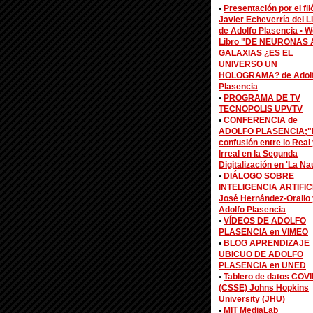
•
Presentación por el fi
Javier Echeverría del L
de Adolfo Plasencia •
W
Libro "DE NEURONAS 
GALAXIAS ¿ES EL
UNIVERSO UN
HOLOGRAMA? de Adol
Plasencia
•
PROGRAMA DE TV
TECNOPOLIS UPVTV
•
CONFERENCIA de
ADOLFO PLASENCIA;"
confusión entre lo Real 
Irreal en la Segunda
Digitalización en 'La Na
•
DIÁLOGO SOBRE
INTELIGENCIA ARTIFIC
José Hernández-Orallo 
Adolfo Plasencia
•
VÍDEOS DE ADOLFO
PLASENCIA en VIMEO
•
BLOG APRENDIZAJE
UBICUO DE ADOLFO
PLASENCIA en UNED
•
Tablero de datos COV
(CSSE) Johns Hopkins
University (JHU)
•
MIT MediaLab