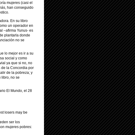
ría mujeres (casi el
 más, han conseguido
stico.
ora. En su libro
 como un operador en
al –afirma Yunus- es
de plantarla donde
anciación no se
e lo mejor es ir a su
esa social y como
ial ya que si no, no
s de la Concordia por
lir de la pobreza; y
libro, no se
ario El Mundo, el 28
st losers may be
eden ser los
son mujeres pobres: