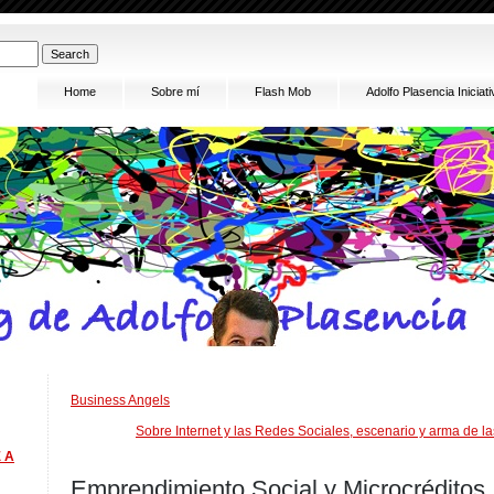
Home
Sobre mí
Flash Mob
Adolfo Plasencia Inici
Business Angels
Sobre Internet y las Redes Sociales, escenario y arma de l
 A
Emprendimiento Social y Microcréditos