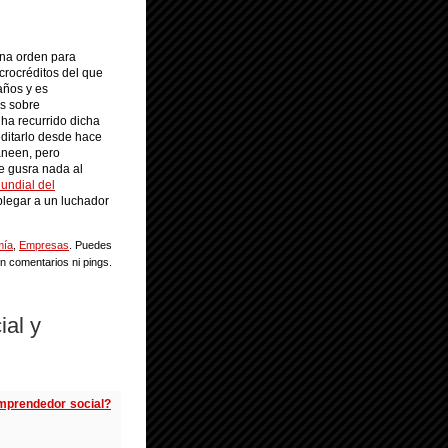
una orden para
crocréditos del que
años y es
es sobre
 ha recurrido dicha
editarlo desde hace
aneen, pero
le gusra nada al
ndial del
oblegar a un luchador
mía
,
Empresas
. Puedes
n comentarios ni pings.
al y
emprendedor social?