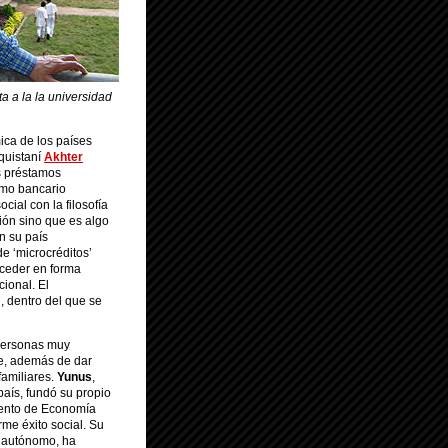
a a la la universidad
ica de los países
quistaní
Akhter
s préstamos
amo bancario
cial con la filosofía
ción sino que es algo
n su país
e ‘microcréditos’
cceder en forma
ional. El
, dentro del que se
 personas muy
e, además de dar
familiares.
Yunus
,
aís, fundó su propio
mento de Economía
rme éxito social. Su
o autónomo, ha