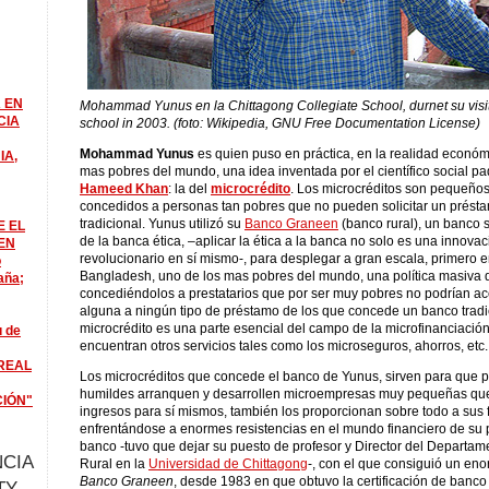
 EN
Mohammad Yunus en la Chittagong Collegiate School, durnet su visit
CIA
school in 2003. (foto: Wikipedia, GNU Free Documentation License)
Mohammad Yunus
es quien puso en práctica, en la realidad económ
IA,
mas pobres del mundo, una idea inventada por el científico social pa
Hameed Khan
: la del
microcrédito
. Los microcréditos son pequeño
concedidos a personas tan pobres que no pueden solicitar un prést
tradicional. Yunus utilizó su
Banco Graneen
(banco rural), un banco so
E EL
de la banca ética, –aplicar la ética a la banca no solo es una innova
EN
revolucionario en sí mismo-, para desplegar a gran escala, primero e
o
Bangladesh, uno de los mas pobres del mundo, una política masiva d
aña;
concediéndolos a prestatarios que por ser muy pobres no podrían a
alguna a ningún tipo de préstamo de los que concede un banco tradic
microcrédito es una parte esencial del campo de la microfinanciación
u de
encuentran otros servicios tales como los microseguros, ahorros, etc.
REAL
Los microcréditos que concede el banco de Yunus, sirven para que
humildes arranquen y desarrollen microempresas muy pequeñas qu
CIÓN"
ingresos para sí mismos, también los proporcionan sobre todo a sus 
enfrentándose a enormes resistencias en el mundo financiero de su p
banco -tuvo que dejar su puesto de profesor y Director del Departa
CIA
Rural en la
Universidad de Chittagong
-, con el que consiguió un eno
Banco Graneen
, desde 1983 en que obtuvo la certificación de banc
TY