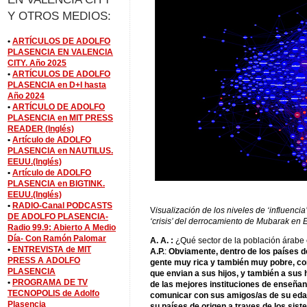
Y OTROS MEDIOS:
•
ARTÍCULOS DE ADOLFO
PLASENCIA EN VALENCIA
CITY. Año 2025
•
ARTÍCULOS DE ADOLFO
PLASENCIA en D+I hasta
Año 2024
•
ARTÍCULO DE ADOLFO
PLASENCIA en MIT PRESS
READER (Inglés)
•
Artículo de ADOLFO
PLASENCIA en NAUTILUS.
EEUU.(Inglés)
•
Artículo de ADOLFO
PLASENCIA en BIGTINK.
EEUU.(Inglés)
•
RADIO-Canal PODCASTS
V
isualización de los niveles de ‘influencia’
DE ADOLFO PLASENCIA-
‘crisis’ del derrocamiento de Mubarak en E
Radio 99.9: Abierto A Medio
Día- Con Ramón Palomar
A. A. :
¿Qué sector de la población árabe 
•
ENTREVISTA de MIT
A.P.
:
Obviamente, dentro de los países d
PRESS A ADOLFO
gente muy rica y también muy pobre, c
PLASENCIA
que envian a sus hijos, y también a sus 
•
PROGRAMA DE TV
de las mejores instituciones de enseñan
TECNOPOLIS de Adolfo
comunicar con sus amigos/as de su edad
Plasencia
su países de origen a traves de los sis