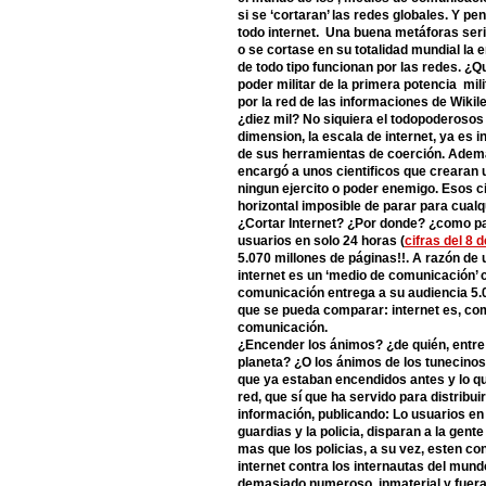
si se ‘cortaran’ las redes globales. Y pe
todo internet. Una buena metáforas seri
o se cortase en su totalidad mundial la
de todo tipo funcionan por las redes. ¿Q
poder militar de la primera potencia mili
por la red de las informaciones de Wiki
¿diez mil? No siquiera el todopoderosos
dimension, la escala de internet, ya es i
de sus herramientas de coerción. Adema
encargó a unos cientificos que crearan
ningun ejercito o poder enemigo. Esos ci
horizontal imposible de parar para cualqu
¿Cortar Internet? ¿Por donde? ¿como par
usuarios en solo 24 horas (
cifras del 8 
5.070 millones de páginas!!. A razón de 
internet es un ‘medio de comunicación’
comunicación entrega a su audiencia 5.
que se pueda comparar: internet es, com
comunicación.
¿Encender los ánimos? ¿de quién, entre 
planeta? ¿O los ánimos de los tunecinos
que ya estaban encendidos antes y lo qu
red, que sí que ha servido para distribu
información, publicando: Lo usuarios en 
guardias y la policia, disparan a la gent
mas que los policias, a su vez, esten c
internet contra los internautas del mund
demasiado numeroso, inmaterial y fuera