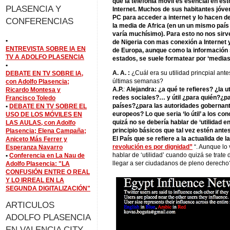
que la telefonía móvil es esencial en es
PLASENCIA Y
Internet. Muchos de sus habitantes jóve
PC para acceder a internet y lo hacen d
CONFERENCIAS
la media de Africa (en un un mismo país
varía muchísimo). Para esto no nos sirv
•
de Nigeria con mas conexión a Internet
ENTREVISTA SOBRE IA EN
de Europa, aunque como la información se
TV A ADOLFO PLASENCIA
estados, se suele formatear por ‘medias
•
A. A. :
¿Cuál era su utilidad princpial ant
DEBATE EN TV SOBRE IA,
últimas semanas?
con Adolfo Plasencia;
A.P.
:
Alejandra: ¿a qué te refieres? ¿la u
Ricardo Montesa y
redes sociales?… y útil ¿para quién?¿pa
Francisco Toledo
países?¿para las autoridades gobernan
•
DEBATE EN TV SOBRE EL
europeos? Lo que seria ‘lo útil’ a los c
USO DE LOS MÓVILES EN
quizá no se debería hablar de ‘utilidad 
LAS AULAS, con Adolfo
principio básicos que tal vez estén antes q
Plasencia; Elena Campaña;
El País que se refiere a la actualida de la
Aniceto Más Ferrer y
revolución es por dignidad”
“. Aunque lo
Esperanza Navarro
hablar de ‘utilidad’ cuando quizá se trate
•
Conferencia en La Nau de
llegar a ser ciudadanos de pleno derecho
Adolfo Plasencia: "LA
CONFUSIÓN ENTRE O REAL
Y LO IRREAL EN LA
SEGUNDA DIGITALIZACIÓN"
ARTICULOS
ADOLFO PLASENCIA
EN VALENCIA CITY