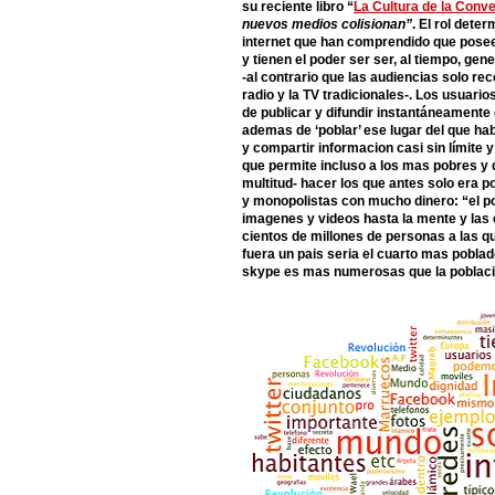
su reciente libro “
La Cultura de la Conv
nuevos medios colisionan”
. El rol dete
internet que han comprendido que pose
y tienen el poder ser ser, al tiempo, ge
-al contrario que las audiencias solo re
radio y la TV tradicionales-. Los usuarios
de publicar y difundir instantáneamente
ademas de ‘poblar’ ese lugar del que hab
y compartir informacion casi sin límite 
que permite incluso a los mas pobres y
multitud- hacer los que antes solo era p
y monopolistas con mucho dinero: “el pod
imagenes y videos hasta la mente y las
cientos de millones de personas a las q
fuera un pais seria el cuarto mas pobl
skype es mas numerosas que la poblacio