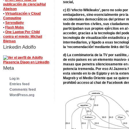
social,
publicación de ciencia/Hal
Abelson
c) El ‘efecto Wikileaks’, pero no solo por
•
Virtualización y Cloud
embajadores, sino esencialmente pro la 
Computing
occidentales democráticos del primer mu
•
Serendipity
todo de muertos civiles, sus ciudadanos 
•
Flash Mobs
participaban sus propios ejércitos en al 
•
One Laptop Per Child
acceder, gracias a la tecnologia del po
contra el miedo: Michail
tecnologia de visualización estadistica 
Bletsas
intermediarios, y ligado a esas tecnolog
Linkedin Adolfo
la ‘recomendación’ mediante links del So
d) La combinatoria de la TV por satélite,
de esto paises es un elemento masivo- 
masas que penetra silenciosamente en al
Meta
potencia tremenda. Por eso Al Jazeera ha
esta siendo en lo de Egipto y en la exten
Magreb y el Medio Oriente que se quiere
Log in
prohibió acceso al chat de Facebook des
Entries feed
Comments feed
WordPress.org