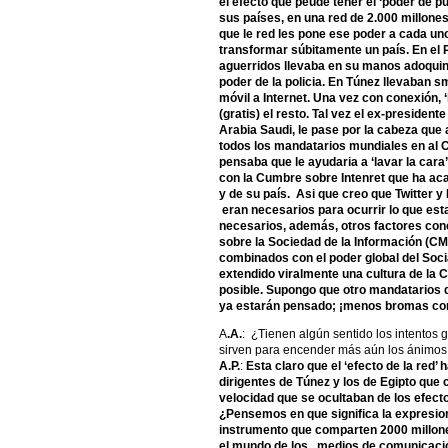
el efecto que peude tener el ‘poder de p
sus países, en una red de 2.000 millone
que le red les pone ese poder a cada un
transformar súbitamente un país. En el
aguerridos llevaba en su manos adoquine
poder de la policia. En Túnez llevaban 
móvil a Internet. Una vez con conexión, ‘
(gratis) el resto. Tal vez el ex-president
Arabia Saudi, le pase por la cabeza que 
todos los mandatarios mundiales en al 
pensaba que le ayudaria a ‘lavar la cara
con la Cumbre sobre Intenret que ha ac
y de su país. Asi que creo que Twitter y
eran necesarios para ocurrir lo que esta
necesarios, además, otros factores con
sobre la Sociedad de la Información (CM
combinados con el poder global del Socia
extendido viralmente una cultura de la 
posible. Supongo que otro mandatarios 
ya estarán pensado; ¡menos bromas con 
A
.A.
: ¿Tienen algún sentido los intentos 
sirven para encender más aún los ánimos 
A.P.
:
Esta claro que el ‘efecto de la red’
dirigentes de Túnez y los de Egipto que
velocidad que se ocultaban de los efect
¿Pensemos en que significa la expresion 
instrumento que comparten 2000 millon
el mundo de los , medios de comunicaci