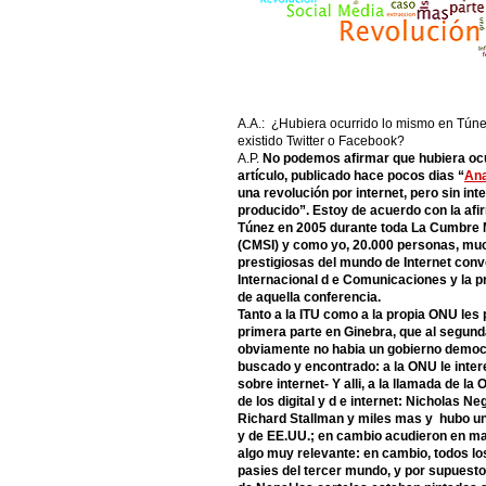
A.A.: ¿Hubiera ocurrido lo mismo en Túnez
existido Twitter o Facebook?
A.P.
No podemos afirmar que hubiera ocu
artículo, publicado hace pocos dias “
Ana
una revolución por internet, pero sin int
producido”. Estoy de acuerdo con la afi
Túnez en 2005 durante toda La Cumbre M
(CMSI) y como yo, 20.000 personas, muc
prestigiosas del mundo de Internet con
Internacional d e Comunicaciones y la 
de aquella conferencia.
Tanto a la ITU como a la propia ONU les
primera parte en Ginebra, que al segund
obviamente no habia un gobierno democr
buscado y encontrado: a la ONU le inte
sobre internet- Y alli, a la llamada de la
de los digital y d e internet: Nicholas
Richard Stallman y miles mas y hubo u
y de EE.UU.; en cambio acudieron en masa
algo muy relevante: en cambio, todos lo
pasies del tercer mundo, y por supuesto 