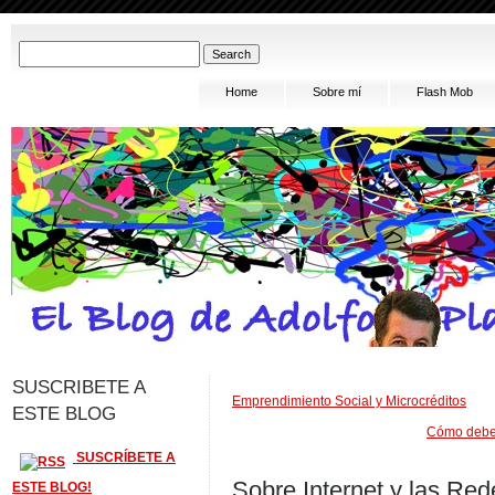
Home
Sobre mí
Flash Mob
SUSCRIBETE A
Emprendimiento Social y Microcréditos
ESTE BLOG
Cómo deben 
SUSCRÍBETE A
Sobre Internet y las Red
ESTE BLOG!