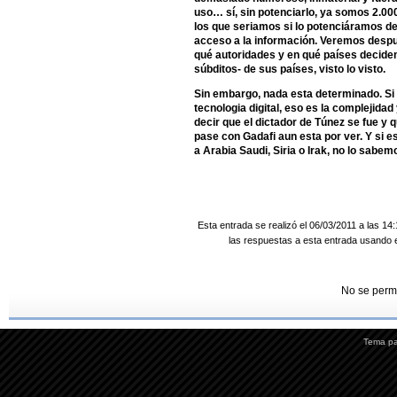
uso… sí, sin potenciarlo, ya somos 2.0
los que seriamos si lo potenciáramos d
acceso a la información. Veremos después
qué autoridades y en qué países decide
súbditos- de sus países, visto lo visto.
Sin embargo, nada esta determinado. Si h
tecnologia digital, eso es la complejida
decir que el dictador de Túnez se fue y
pase con Gadafi aun esta por ver. Y si e
a Arabia Saudi, Siria o Irak, no lo sabem
Esta entrada se realizó el 06/03/2011 a las 14
las respuestas a esta entrada usando 
No se perm
Tema p