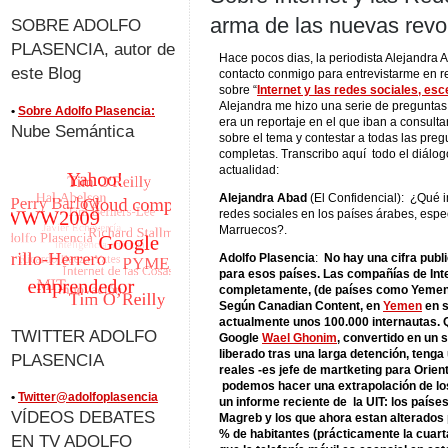
arma de las nuevas revo
SOBRE ADOLFO
PLASENCIA, autor de
Hace pocos dias, la periodista Alejandra 
este Blog
contacto conmigo para entrevistarme en re
sobre “
Internet y las redes sociales, es
Alejandra me hizo una serie de preguntas 
•
Sobre Adolfo Plasencia:
era un reportaje en el que iban a consultar
Nube Semántica
sobre el tema y contestar a todas las preg
completas. Transcribo aquí todo el diálog
actualidad:
Alejandra Abad
(El Confidencial): ¿Qué i
redes sociales en los países árabes, esp
Marruecos?.
Adolfo Plasencia
:
No hay una cifra pub
para esos países. Las compañías de Int
completamente, (de países como Yemen
Según Canadian Content, en
Yemen
en s
actualmente unos 100.000 internautas. Q
TWITTER ADOLFO
Google
Wael Ghonim
, convertido en un 
liberado tras una larga detención, teng
PLASENCIA
reales -es jefe de martketing para Orien
podemos hacer una extrapolación de los
•
Twitter@adolfoplasencia
un informe reciente de la UIT: los paíse
VÍDEOS DEBATES
Magreb y los que ahora estan alterados p
% de habitantes (prácticamente la cuarta
EN TV ADOLFO