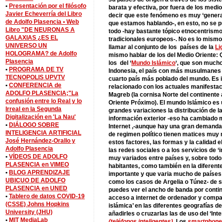
•
Presentación por el filósofo
barata y efectiva, por fuera de los medi
Javier Echeverría del Libro
decir que este fenómeno es muy ‘generaci
de Adolfo Plasencia •
Web
que estamos hablando-, en esto, no se 
Libro "DE NEURONAS A
todo -hay bastante tópico etnocentrismo
GALAXIAS ¿ES EL
tradicionales europeos-. No es lo mismo
UNIVERSO UN
llamar al conjunto de los países de la
Li
HOLOGRAMA? de Adolfo
mismo hablar de los del Medio Oriente: Q
Plasencia
los del ‘
Mundo Islámico
‘, que son much
•
PROGRAMA DE TV
Indonesia, el país con más musulmanes 
TECNOPOLIS UPVTV
cuarto país más poblado del mundo. Es i
•
CONFERENCIA de
relacionado con los actuales manifestac
ADOLFO PLASENCIA;"La
Magreb (la cornisa Norte del continente
confusión entre lo Real y lo
Oriente Próximo). El mundo Islámico es
Irreal en la Segunda
grandes variaciones la distribución de la
Digitalización en 'La Nau'
información exterior -eso ha cambiado 
•
DIÁLOGO SOBRE
Internet ,-aunque hay una gran demanda s
INTELIGENCIA ARTIFICIAL
de regimen político tienen matices mu
José Hernández-Orallo y
estos factores, las formas y la calidad e
Adolfo Plasencia
las redes sociales o a los servicios de ‘i
•
VÍDEOS DE ADOLFO
muy variados entre países y, sobre todo,
PLASENCIA en VIMEO
habitantes, como también en la diferente
•
BLOG APRENDIZAJE
importante y que varia mucho de países
UBICUO DE ADOLFO
como los casos de Argelia o Túnez- de s
PLASENCIA en UNED
puedes ver el ancho de banda por contin
•
Tablero de datos COVID-19
acceso a internet de ordenador y compar
(CSSE) Johns Hopkins
islámica’ en las diferentes geografías d
University (JHU)
añadirles o cruzarlas las de uso del ‘Int
•
MIT MediaLab
(teléfonos inteligentes)
. Los
smartphon