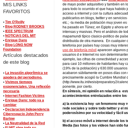
MIS LINKS
de mayo poder adquisitivo y también en l
para todo lo ocurrido el que haya habido 
FAVORITOS
acceso a internet y con la cultura adecuad
publicarlos en blogs, twitter y en servici
•
Tim O'Reilly
etc.; -la media de población muy joven es
•
Blog RODNEY BROOKS
ha pasado en Túnez, en Egipto y ahora en
•
IEEE SPECTRUM
intensas y masivas. Pero el análisis de t
•
NOTICIAS DEL MIT
mapamundi típico clasico-politico de país
•
Enrique Dans
distribuida de otra manera. En cualquier c
•
Blog LONG NOW
telefonia por países hay cosas muy intere
Foundation
uso de telefonía móvil
aparecen algunos pa
Artículos destacados
usuarios d e Internet no son determinante
ejemplo, las cifras de conectividad y acce
de este blog
para casi 10 millones de habitantes hay c
(19% de la población) y 630.000 usuarios d
•
La invasión algorítmica se
acabaron súbitamente en posos días con 
apodera del periodismo.
precisamente acogió la Cumbre Mundial d
•
Vivimos tiempos
(http://www.itu.int/wsis/preparatory2/cale
exponenciales. Una reflexión
ponente, por cierto.
necesaria
En síntesis, mi opinión en relación a es
•
Internet Fashion Victims
acontecimientos entrelazados entre los 
•
Enrique Dans: todo va a
a) la existencia hoy -un fenomeno muy re
cambiar
rede sociales y sobre todo twitter y el m
•
Declaracion Independencia
poderosísimo por su velocidad y fácil us
Ciberespacio John Perry
Barlow
b) el acceso móvil a internet desde los 
•
La Neutralidad de la Red
Media (las fotos y los videos han sido f
•
El MIT abre toda su