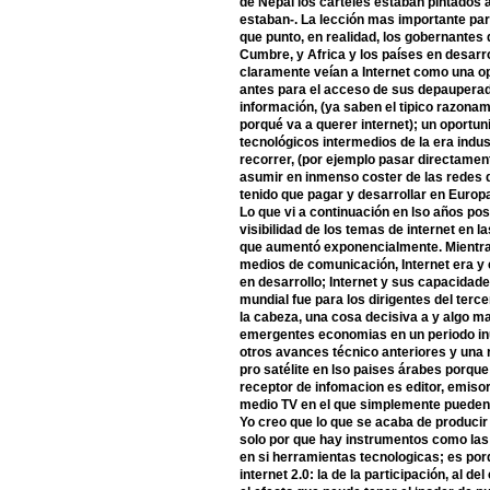
de Nepal los carteles estaban pintados a
estaban-. La lección mas importante pa
que punto, en realidad, los gobernantes
Cumbre, y Africa y los países en desar
claramente veían a Internet como una o
antes para el acceso de sus depauperad
información, (ya saben el tipico razonam
porqué va a querer internet); un oportun
tecnológicos intermedios de la era indus
recorrer, (por ejemplo pasar directamente
asumir en inmenso coster de las redes de
tenido que pagar y desarrollar en Europa
Lo que vi a continuación en lso años pos
visibilidad de los temas de internet en l
que aumentó exponencialmente. Mientras
medios de comunicación, Internet era y 
en desarrollo; Internet y sus capacidade
mundial fue para los dirigentes del terce
la cabeza, una cosa decisiva a y algo m
emergentes economias en un periodo in
otros avances técnico anteriores y una r
pro satélite en lso paises árabes porqu
receptor de infomacion es editor, emisor 
medio TV en el que simplemente pueden 
Yo creo que lo que se acaba de producir 
solo por que hay instrumentos como las 
en si herramientas tecnologicas; es por
internet 2.0: la de la participación, al d