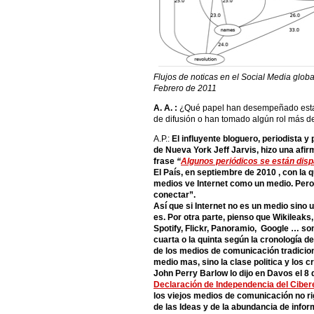
Flujos de noticas en el Social Media globa
Febrero de 2011
A. A. :
¿Qué papel han desempeñado estas
de difusión o han tomado algún rol más d
A.P.:
El influyente bloguero, periodista y
de Nueva York Jeff Jarvis, hizo una afir
frase
“
Algunos periódicos se están dis
El País, en septiembre de 2010 , con la
medios ve Internet como un medio. Pero 
conectar”.
Así que si Internet no es un medio sino u
es. Por otra parte, pienso que Wikileaks,
Spotify, Flickr, Panoramio, Google … so
cuarta o la quinta según la cronología de 
de los medios de comunicación tradicio
medio mas, sino la clase politica y los 
John Perry Barlow lo dijo en Davos el 8
Declaración de Independencia del Ciber
los viejos medios de comunicación no r
de las Ideas y de la abundancia de info