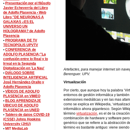
•
Presentación por el filósofo
Javier Echeverría del Libro
de Adolfo Plasencia •
Web
Libro "DE NEURONAS A
GALAXIAS ¿ES EL
UNIVERSO UN
HOLOGRAMA? de Adolfo
Plasencia
•
PROGRAMA DE TV
TECNOPOLIS UPVTV
•
CONFERENCIA de
ADOLFO PLASENCIA;"La
confusión entre lo Real y lo
Irreal en la Segunda
Digitalización en 'La Nau'
Artefactes, para manejar internet sin nav
•
DIÁLOGO SOBRE
Berenguer. UPV.
INTELIGENCIA ARTIFICIAL
José Hernández-Orallo y
Virtualización
Adolfo Plasencia
Por cierto, que aunque hoy la palabra ‘Vi
•
VÍDEOS DE ADOLFO
entornos de gestión informática y tambié
PLASENCIA en VIMEO
extensiones mediáticas y en las mas afama
•
BLOG APRENDIZAJE
como se explica en Wikipedia, ‘virtualizac
UBICUO DE ADOLFO
informático ahora gigantesco. Según Wikipe
PLASENCIA en UNED
término
virtualización
, es el de la creació
•
Tablero de datos COVID-19
combinación de hardware y software pero, 
(CSSE) Johns Hopkins
genérico que se refiere a la abstracción 
University (JHU)
término es bastante antiguo: viene siend
•
MIT MediaLab