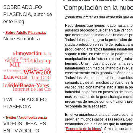
‘Computación en la nube
SOBRE ADOLFO
PLASENCIA, autor de
¿’Industria virtual’ es una expresión que
este Blog
Recordemos que hemos ligado hasta ahora 
aquellos procesos que tienen que ver con
•
Sobre Adolfo Plasencia:
que determinados materiales (materias pr
Nube Semántica
‘industriales’ para lograr la producción de 
citada producción en serie de realiza tra
produciendo artefactos también inmateria
soporte a otro, en este caso, la palabra 
manipulación o de ‘hecho a mano’-, entra 
término. ¿Una ‘industria’ puede llamarse 
inmateriales con medios intangibles? Pues
crecientemente en la globalizaciónen en 
‘industrias’. Aun no ha habido los cambi
semántica y de ahí muchas confusiones. El
valioso, tradicionalmente, había sido la p
industrial los países en posesión de las 
mas esenciales de la geoestrategia mundial
TWITTER ADOLFO
precio –es de necios confundir valor y pre
PLASENCIA
‘economía de la escasez’.
En el ya gigantesco, a la par que creciente
•
Twitter@adolfoplasencia
servir, en muchos casos, esas reglas. Se
VÍDEOS DEBATES
economías virtuales en las que la antigua
‘
Economía de la ideas
’ afirma sin cortars
EN TV ADOLFO