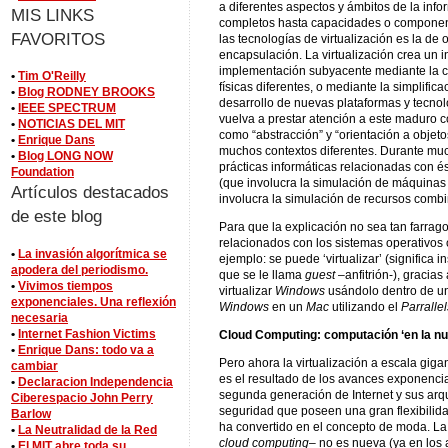
a diferentes aspectos y ámbitos de la inf
MIS LINKS
completos hasta capacidades o component
FAVORITOS
las tecnologías de virtualización es la de o
encapsulación. La virtualización crea un 
implementación subyacente mediante la c
•
Tim O'Reilly
físicas diferentes, o mediante la simplific
•
Blog RODNEY BROOKS
desarrollo de nuevas plataformas y tecnol
•
IEEE SPECTRUM
vuelva a prestar atención a este maduro c
•
NOTICIAS DEL MIT
como “abstracción” y “orientación a objeto
•
Enrique Dans
muchos contextos diferentes. Durante mu
•
Blog LONG NOW
prácticas informáticas relacionadas con ést
Foundation
(que involucra la simulación de máquinas v
Artículos destacados
involucra la simulación de recursos comb
de este blog
Para que la explicación no sea tan farra
relacionados con los sistemas operativos 
•
La invasión algorítmica se
ejemplo: se puede ‘virtualizar’ (significa i
apodera del periodismo.
que se le llama
guest
–anfitrión-), gracia
•
Vivimos tiempos
virtualizar
Windows
usándolo dentro de un
exponenciales. Una reflexión
Windows
en un
Mac
utilizando el
Parrallel
necesaria
•
Internet Fashion Victims
Cloud Computing: computación ‘en la nu
•
Enrique Dans: todo va a
Pero ahora la virtualización a escala giga
cambiar
es el resultado de los avances exponencia
•
Declaracion Independencia
segunda generación de Internet y sus arqu
Ciberespacio John Perry
seguridad que poseen una gran flexibilida
Barlow
ha convertido en el concepto de moda. La 
•
La Neutralidad de la Red
cloud computing
– no es nueva (ya en los 
•
El MIT abre toda su