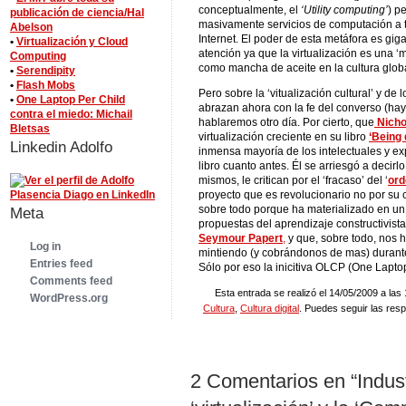
conceptualmente, el
‘Utility computing’
) p
publicación de ciencia/Hal
masivamente servicios de computación a t
Abelson
Internet. El poder de esta metáfora es g
•
Virtualización y Cloud
atención ya que la virtualización es una ‘
Computing
como mancha de aceite en la cultura globa
•
Serendipity
•
Flash Mobs
Pero sobre la ‘vitualización cultural’ y de 
•
One Laptop Per Child
abrazan ahora con la fe del converso (ha
contra el miedo: Michail
hablaremos otro día. Por cierto, que
Nicho
Bletsas
virtualización creciente en su libro
‘Being d
Linkedin Adolfo
inmensa mayoría de los intelectuales y exp
libro cuanto antes. Él se arriesgó a decirl
mismos, le critican por el ‘fracaso’ del ‘
ord
proyecto que es revolucionario no por s
sobre todo porque ha materializado en un 
Meta
propuestas del aprendizaje constructivista
Seymour Papert
,
y que, sobre todo, nos 
Log in
mintiendo (y cobrándonos de mas) durante 
Entries feed
Sólo por eso la inicitiva OLCP (One Laptop
Comments feed
Esta entrada se realizó el 14/05/2009 a las
WordPress.org
Cultura
,
Cultura digital
. Puedes seguir las res
2 Comentarios en “Industr