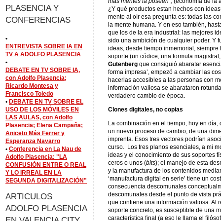
mas mentes la poseen”,
(economía de la a
PLASENCIA Y
¿Y qué productos estan hechos con ideas?
mente al oír esa pregunta es: todas las c
CONFERENCIAS
la mente humana. Y en eso también, hasta 
que los de la era industrial: las mejores 
•
sido una ambición de cualquier poder. Y f
ENTREVISTA SOBRE IA EN
ideas, desde tiempo inmemorial, siempre 
TV A ADOLFO PLASENCIA
soporte (un códice, una formula magistral
•
Gutenberg
que consiguió abaratar esenci
DEBATE EN TV SOBRE IA,
forma impresa’, empezó a cambiar las cosa
con Adolfo Plasencia;
hacerlas accesibles a las personas con 
Ricardo Montesa y
información valiosa se abarataron rotunda
Francisco Toledo
verdadero cambio de época.
•
DEBATE EN TV SOBRE EL
USO DE LOS MÓVILES EN
Clones digitales, no copias
LAS AULAS, con Adolfo
La combinación en el tiempo, hoy en día, d
Plasencia; Elena Campaña;
un nuevo proceso de cambio, de una dime
Aniceto Más Ferrer y
imprenta. Esos tres vectores podrían asoci
Esperanza Navarro
curso. Los tres planos esenciales, a mi mo
•
Conferencia en La Nau de
ideas y el conocimiento de sus soportes f
Adolfo Plasencia: "LA
ceros o unos (
bits
); el manejo de esta des
CONFUSIÓN ENTRE O REAL
y la manufactura de los contenidos media
Y LO IRREAL EN LA
‘manufactura digital en serie’ tiene un cos
SEGUNDA DIGITALIZACIÓN"
consecuencia descomunales conceptualm
descomunales desde el punto de vista prá
ARTICULOS
que contiene una información valiosa. Al 
ADOLFO PLASENCIA
soporte concreto, es susceptible de una m
característica final (a eso le llama el filós
EN VALENCIA CITY