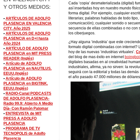
Cada ‘copia’ desmaterializada (digital) f
Y OTROS MEDIOS:
así insertadas hoy en nuestro mundo físi
forma digital. Por ejemplo, cualquier escr
literarias; palabras habladas de todo tipo,
•
ARTÍCULOS DE ADOLFO
comunicación); cualquier sonido o secuenc
PLASENCIA EN VALENCIA
secuencia de ellas combinadas o no con so
CITY. Año 2025
los ciberjuegos.
•
ARTÍCULOS DE ADOLFO
PLASENCIA en D+I hasta
¿Hay alguna ‘industria’ que este creciend
Año 2024
formato digital combinadas con internet? 
•
ARTÍCULO DE ADOLFO
hoy de las nuevas ‘industrias virtuales’.
C
PLASENCIA en MIT PRESS
del blog de mas éxito en internet
boingboi
READER (Inglés)
digitales basadas en al creatividad huma
•
Artículo de ADOLFO
industriales, afirma, ya no sirven: la revo
PLASENCIA en NAUTILUS.
seguirá con la editorial y todas las demás 
EEUU.(Inglés)
el año pasado 47.000 millones de dólares, 
•
Artículo de ADOLFO
PLASENCIA en BIGTINK.
EEUU.(Inglés)
•
RADIO-Canal PODCASTS
DE ADOLFO PLASENCIA-
Radio 99.9: Abierto A Medio
Día- Con Ramón Palomar
•
ENTREVISTA de MIT
PRESS A ADOLFO
PLASENCIA
•
PROGRAMA DE TV
TECNOPOLIS de Adolfo
Plasencia