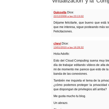
‘virtualización’ y la ‘Co
Guissella
Dice:
22/12/2009 a las 23:13:02
Déjame felicitarte, que bueno que está t
que me interesa, sigue posteando más so
Felicitaciones.
chevi
Dice:
13/01/2010 a las 16:28:32
Hola Adolfo:
Esto del Cloud Computing suena muy bie
día de trabajar editando vídeos de alta d
mi de momento me parece que esto de la n
banda de las conexiones.
También me inquieta el tema de la privac
¿cómo podemos proteger la privacidad d
que dispongan de privilegios allí arriba?
Me gusta mucho tu blog.
Un abrazo.