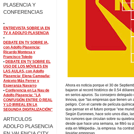
PLASENCIA Y
CONFERENCIAS
•
ENTREVISTA SOBRE IA EN
TV A ADOLFO PLASENCIA
•
DEBATE EN TV SOBRE IA,
con Adolfo Plasencia;
Ricardo Montesa y
Francisco Toledo
•
DEBATE EN TV SOBRE EL
USO DE LOS MÓVILES EN
LAS AULAS, con Adolfo
Plasencia; Elena Campaña;
Aniceto Más Ferrer y
Ahora es noticia porque el 30 de Septie
Esperanza Navarro
bajaron al record histórico de 0.54 dólar
•
Conferencia en La Nau de
en serios apuros. Su consejero delegado
Adolfo Plasencia: "LA
Innova, que “las empresas que tienen un 
CONFUSIÓN ENTRE O REAL
peligro. Con el carrete de película químic
Y LO IRREAL EN LA
que pensar en el futuro porque “ese mund
SEGUNDA DIGITALIZACIÓN"
Según Euronews, hace solo unos días, la
ARTICULOS
los rumores que circulan sobre su quiebra
desde que hace una semana, se filtró su p
ADOLFO PLASENCIA
esta en Wikipedia-, la empresa ha contra
EN VALENCIA CITY
liquidar empresas.