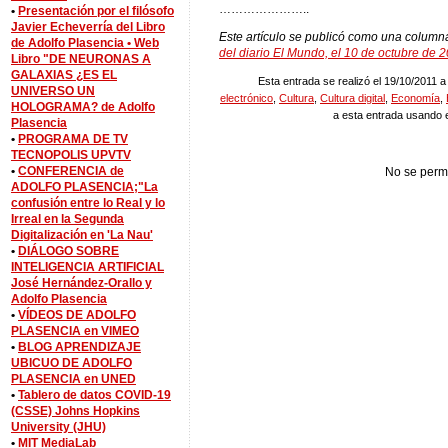
…………………..
•
Presentación por el filósofo
Javier Echeverría del Libro
Este artículo se publicó como una column
de Adolfo Plasencia •
Web
del diario El Mundo, el 10 de octubre de 
Libro "DE NEURONAS A
GALAXIAS ¿ES EL
Esta entrada se realizó el 19/10/2011 a
UNIVERSO UN
electrónico
,
Cultura
,
Cultura digital
,
Economía
,
HOLOGRAMA? de Adolfo
a esta entrada usando 
Plasencia
•
PROGRAMA DE TV
TECNOPOLIS UPVTV
•
CONFERENCIA de
No se perm
ADOLFO PLASENCIA;"La
confusión entre lo Real y lo
Irreal en la Segunda
Digitalización en 'La Nau'
•
DIÁLOGO SOBRE
INTELIGENCIA ARTIFICIAL
José Hernández-Orallo y
Adolfo Plasencia
•
VÍDEOS DE ADOLFO
PLASENCIA en VIMEO
•
BLOG APRENDIZAJE
UBICUO DE ADOLFO
PLASENCIA en UNED
•
Tablero de datos COVID-19
(CSSE) Johns Hopkins
University (JHU)
•
MIT MediaLab