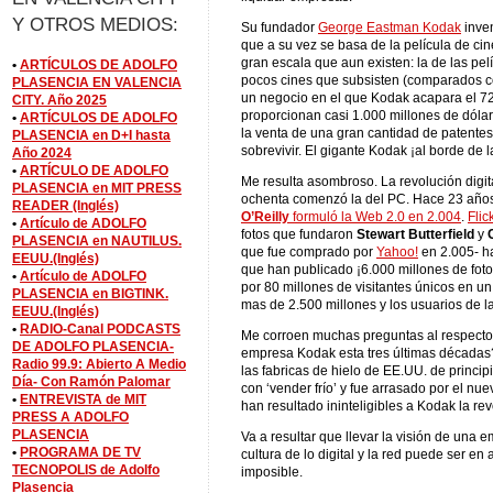
Y OTROS MEDIOS:
Su fundador
George Eastman Kodak
inven
que a su vez se basa de la película de ci
gran escala que aun existen: la de las pe
•
ARTÍCULOS DE ADOLFO
pocos cines que subsisten (comparados co
PLASENCIA EN VALENCIA
un negocio en el que Kodak acapara el 7
CITY. Año 2025
proporcionan casi 1.000 millones de dólar
•
ARTÍCULOS DE ADOLFO
la venta de una gran cantidad de patentes
PLASENCIA en D+I hasta
sobrevivir. El gigante Kodak ¡al borde de 
Año 2024
•
ARTÍCULO DE ADOLFO
Me resulta asombroso. La revolución digita
PLASENCIA en MIT PRESS
ochenta comenzó la del PC. Hace 23 año
READER (Inglés)
O’Reilly
formuló la Web 2.0 en 2.004
.
Flic
•
Artículo de ADOLFO
fotos que fundaron
Stewart Butterfield
y
PLASENCIA en NAUTILUS.
que fue comprado por
Yahoo!
en 2.005- ha
EEUU.(Inglés)
que han publicado ¡6.000 millones de fotog
•
Artículo de ADOLFO
por 80 millones de visitantes únicos en u
PLASENCIA en BIGTINK.
mas de 2.500 millones y los usuarios de l
EEUU.(Inglés)
•
RADIO-Canal PODCASTS
Me corroen muchas preguntas al respect
DE ADOLFO PLASENCIA-
empresa Kodak esta tres últimas décadas?
Radio 99.9: Abierto A Medio
las fabricas de hielo de EE.UU. de princip
Día- Con Ramón Palomar
con ‘vender frío’ y fue arrasado por el nue
•
ENTREVISTA de MIT
han resultado ininteligibles a Kodak la revo
PRESS A ADOLFO
PLASENCIA
Va a resultar que llevar la visión de una e
•
PROGRAMA DE TV
cultura de lo digital y la red puede ser e
TECNOPOLIS de Adolfo
imposible.
Plasencia