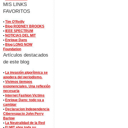
MIS LINKS
FAVORITOS
•
Tim O'Reilly
•
Blog RODNEY BROOKS
•
IEEE SPECTRUM
•
NOTICIAS DEL MIT
•
Enrique Dans
•
Blog LONG NOW
Foundation
Artículos destacados
de este blog
•
La invasión algorítmica se
apodera del periodismo.
•
Vivimos tiempos
exponenciales. Una reflexión
necesaria
•
Internet Fashion Victims
•
Enrique Dans: todo va a
cambiar
•
Declaracion Independencia
Ciberespacio John Perry
Barlow
•
La Neutralidad de la Red
•
El MIT abre toda su