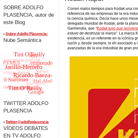
SOBRE ADOLFO
Corren malos tiempos para Kodak una com
referencia de las empresas de la era indus
PLASENCIA, autor de
la ciencia química. Decía hace unos mes
este Blog
delegado mundial de Kodak, ante la plana 
Garmendia, que
“
Kodak tuvo que reinvent
estuvo de destrozar la marca”
. La marca 
•
Sobre Adolfo Plasencia:
existencia, es un referente en la icónica 
Nube Semántica
razón y, desde siempre, le eh asociado 
avanzadas de la era industrial de gran pr
TWITTER ADOLFO
PLASENCIA
•
Twitter@adolfoplasencia
VÍDEOS DEBATES
EN TV ADOLFO