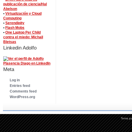
publicación de ciencia/Hal
Abelson
•
Virtualización y Cloud
Computing
•
Serendipity
•
Flash Mobs
•
One Laptop Per Child
contra el miedo: Michail
Bletsas
Linkedin Adolfo
Meta
Log in
Entries feed
Comments feed
WordPress.org
Tema p