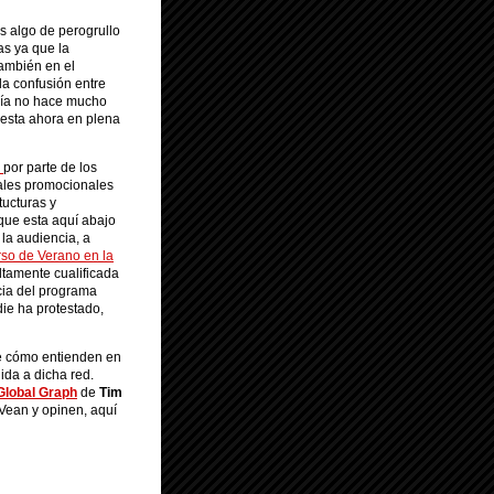
s algo de perogrullo
as ya que la
también en el
la confusión entre
bía no hace mucho
 esta ahora en plena
l
por parte de los
uales promocionales
tucturas y
que esta aquí abajo
la audiencia, a
so de Verano en la
ltamente cualificada
cia del programa
die ha protestado,
re cómo entienden en
da a dicha red.
Global Graph
de
Tim
 Vean y opinen, aquí