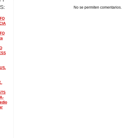
S:
No se permiten comentarios.
FO
CIA
FO
ta
O
ESS
US.
K.
STS
A-
edio
ar