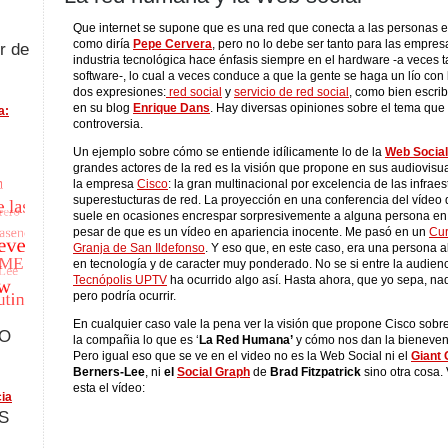
Que internet se supone que es una red que conecta a las personas e
como diría
Pepe Cervera
, pero no lo debe ser tanto para las empres
r de
industria tecnológica hace énfasis siempre en el hardware -a veces 
software-, lo cual a veces conduce a que la gente se haga un lío con 
dos expresiones:
red social
y
servicio de red social
, como bien escri
en su blog
Enrique Dans
. Hay diversas opiniones sobre el tema que
a:
controversia.
Un ejemplo sobre cómo se entiende idílicamente lo de la
Web Socia
grandes actores de la red es la visión que propone en sus audiovis
la empresa
Cisco
: la gran multinacional por excelencia de las infraes
superestucturas de red. La proyección en una conferencia del vídeo 
suele en ocasiones encrespar sorpresivemente a alguna persona en 
pesar de que es un vídeo en apariencia inocente. Me pasó en un
Cur
Granja de San Ildefonso
. Y eso que, en este caso, era una persona a
en tecnología y de caracter muy ponderado. No se si entre la audien
Tecnópolis UPTV
ha ocurrido algo así. Hasta ahora, que yo sepa, na
pero podría ocurrir.
En cualquier caso vale la pena ver la visión que propone Cisco sob
FO
la compañia lo que es ‘
La Red Humana’
y cómo nos dan la bieneveni
Pero igual eso que se ve en el video no es la Web Social ni el
Giant 
Berners-Lee
, ni
el
Social Graph
de
Brad Fitzpatrick
sino otra cosa.
esta el vídeo:
ia
S