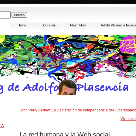
Home
Sobre mí
Flash Mob
Adolfo Plasencia Inici
John Perry Barlow: La Declaración de Independencia del Ciberespaci
Vivimos 
 A
La red humana y la Web social