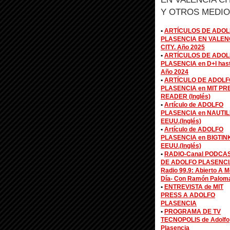
Y OTROS MEDIO
•
ARTÍCULOS DE ADOL
PLASENCIA EN VALEN
CITY. Año 2025
•
ARTÍCULOS DE ADOL
PLASENCIA en D+I has
Año 2024
•
ARTÍCULO DE ADOLF
PLASENCIA en MIT PR
READER (Inglés)
•
Artículo de ADOLFO
PLASENCIA en NAUTIL
EEUU.(Inglés)
•
Artículo de ADOLFO
PLASENCIA en BIGTIN
EEUU.(Inglés)
•
RADIO-Canal PODCA
DE ADOLFO PLASENCI
Radio 99.9: Abierto A M
Día- Con Ramón Palom
•
ENTREVISTA de MIT
PRESS A ADOLFO
PLASENCIA
•
PROGRAMA DE TV
TECNOPOLIS de Adolfo
Plasencia