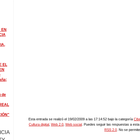
 EN
CIA
IA,
E EL
EN
o
aña;
u de
REAL
CIÓN"
Esta entrada se realizó el 19/02/2009 a las 17:14:52 bajo la categoría
Cibe
Cultura digital
,
Web 2.0
,
Web social
. Puedes seguir las respuestas a esta
RSS 2.0
. No se permite
CIA
TY