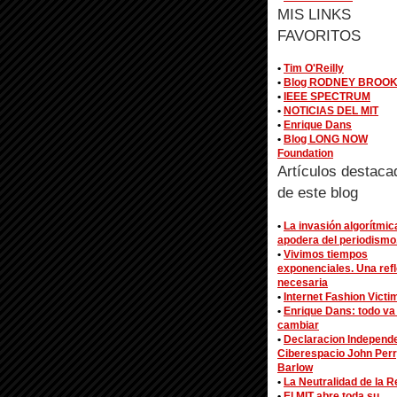
MIS LINKS
FAVORITOS
•
Tim O'Reilly
•
Blog RODNEY BROO
•
IEEE SPECTRUM
•
NOTICIAS DEL MIT
•
Enrique Dans
•
Blog LONG NOW
Foundation
Artículos destaca
de este blog
•
La invasión algorítmic
apodera del periodismo
•
Vivimos tiempos
exponenciales. Una ref
necesaria
•
Internet Fashion Victi
•
Enrique Dans: todo va
cambiar
•
Declaracion Independ
Ciberespacio John Per
Barlow
•
La Neutralidad de la R
•
El MIT abre toda su