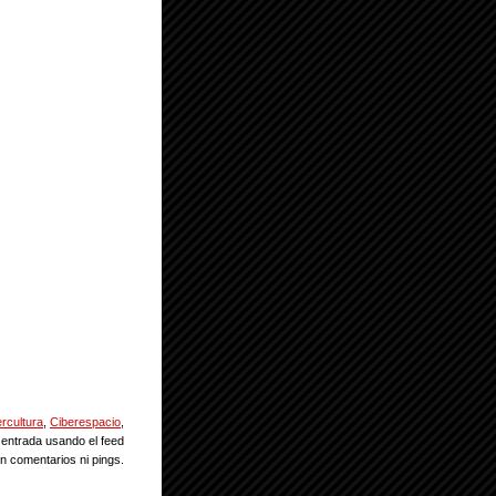
rcultura
,
Ciberespacio
,
 entrada usando el feed
n comentarios ni pings.