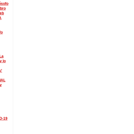
lósofo
ibro
eb
A
fo
La
y lo
u'
IAL
y
ID-19