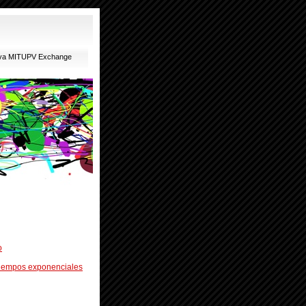
ativa MITUPV Exchange
o
tiempos exponenciales