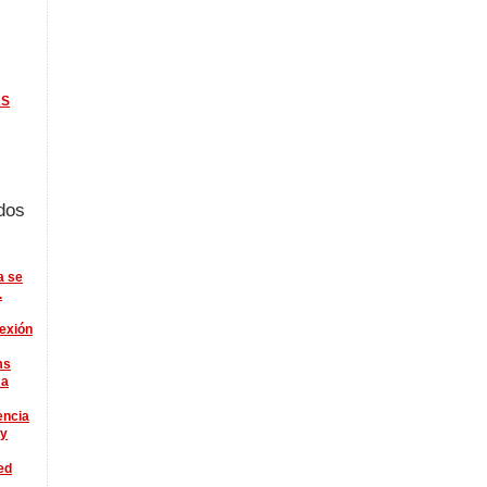
KS
dos
a se
.
lexión
ms
 a
encia
ry
ed