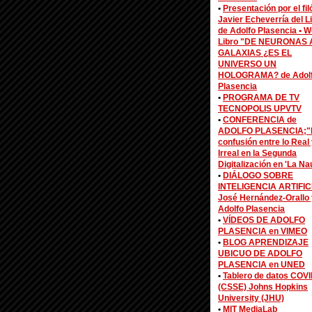
•
Presentación por el fi
Javier Echeverría del L
de Adolfo Plasencia •
W
Libro "DE NEURONAS 
GALAXIAS ¿ES EL
UNIVERSO UN
HOLOGRAMA? de Adol
Plasencia
•
PROGRAMA DE TV
TECNOPOLIS UPVTV
•
CONFERENCIA de
ADOLFO PLASENCIA;"
confusión entre lo Real 
Irreal en la Segunda
Digitalización en 'La Na
•
DIÁLOGO SOBRE
INTELIGENCIA ARTIFIC
José Hernández-Orallo 
Adolfo Plasencia
•
VÍDEOS DE ADOLFO
PLASENCIA en VIMEO
•
BLOG APRENDIZAJE
UBICUO DE ADOLFO
PLASENCIA en UNED
•
Tablero de datos COV
(CSSE) Johns Hopkins
University (JHU)
•
MIT MediaLab