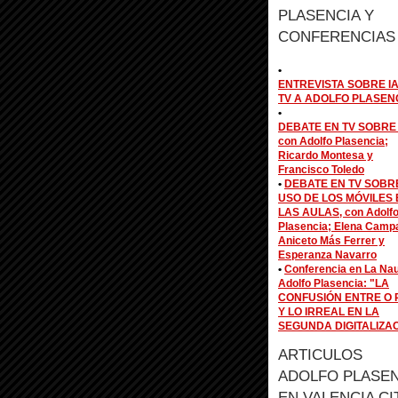
PLASENCIA Y
CONFERENCIAS
•
ENTREVISTA SOBRE IA
TV A ADOLFO PLASEN
•
DEBATE EN TV SOBRE 
con Adolfo Plasencia;
Ricardo Montesa y
Francisco Toledo
•
DEBATE EN TV SOBR
USO DE LOS MÓVILES 
LAS AULAS, con Adolf
Plasencia; Elena Camp
Aniceto Más Ferrer y
Esperanza Navarro
•
Conferencia en La Na
Adolfo Plasencia: "LA
CONFUSIÓN ENTRE O 
Y LO IRREAL EN LA
SEGUNDA DIGITALIZA
ARTICULOS
ADOLFO PLASEN
EN VALENCIA CI