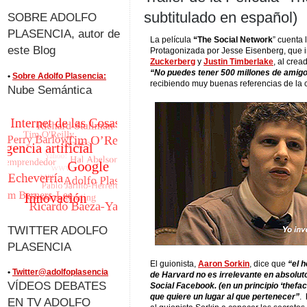
subtitulado en español)
SOBRE ADOLFO
PLASENCIA, autor de
La película
“The Social Network
” cuenta 
este Blog
Protagonizada por Jesse Eisenberg, que i
Zuckerberg
y
Justin Timberlake
, al crea
“No puedes tener 500 millones de amig
•
Sobre Adolfo Plasencia:
recibiendo muy buenas referencias de la c
Nube Semántica
TWITTER ADOLFO
PLASENCIA
El guionista,
Aaron Sorkin
, dice que
“el 
•
Twitter@adolfoplasencia
de Harvard no es irrelevante en absoluto
VÍDEOS DEBATES
Social Facebook. (en un principio ‘thefac
que quiere un lugar al que pertenecer”
.
EN TV ADOLFO