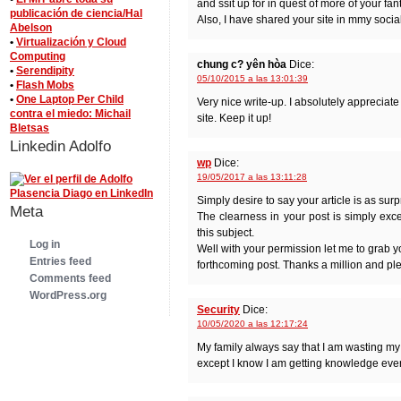
and ssit up for in quest of more of your fant
publicación de ciencia/Hal
Also, I have shared your site in mmy socia
Abelson
•
Virtualización y Cloud
Computing
chung c? yên hòa
Dice:
•
Serendipity
05/10/2015 a las 13:01:39
•
Flash Mobs
•
One Laptop Per Child
Very nice write-up. I absolutely appreciate 
contra el miedo: Michail
site. Keep it up!
Bletsas
Linkedin Adolfo
wp
Dice:
19/05/2017 a las 13:11:28
Simply desire to say your article is as surp
Meta
The clearness in your post is simply exc
this subject.
Log in
Well with your permission let me to grab y
Entries feed
forthcoming post. Thanks a million and ple
Comments feed
WordPress.org
Security
Dice:
10/05/2020 a las 12:17:24
My family always say that I am wasting my
except I know I am getting knowledge eve