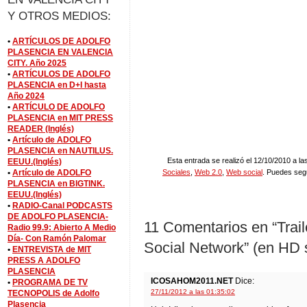
Y OTROS MEDIOS:
•
ARTÍCULOS DE ADOLFO
PLASENCIA EN VALENCIA
CITY. Año 2025
•
ARTÍCULOS DE ADOLFO
PLASENCIA en D+I hasta
Año 2024
•
ARTÍCULO DE ADOLFO
PLASENCIA en MIT PRESS
READER (Inglés)
•
Artículo de ADOLFO
PLASENCIA en NAUTILUS.
Esta entrada se realizó el 12/10/2010 a la
EEUU.(Inglés)
•
Artículo de ADOLFO
Sociales
,
Web 2.0
,
Web social
. Puedes seg
PLASENCIA en BIGTINK.
EEUU.(Inglés)
•
RADIO-Canal PODCASTS
DE ADOLFO PLASENCIA-
11 Comentarios en “Trail
Radio 99.9: Abierto A Medio
Día- Con Ramón Palomar
Social Network” (en HD s
•
ENTREVISTA de MIT
PRESS A ADOLFO
PLASENCIA
ICOSAHOM2011.NET
Dice:
•
PROGRAMA DE TV
27/11/2012 a las 01:35:02
TECNOPOLIS de Adolfo
Plasencia