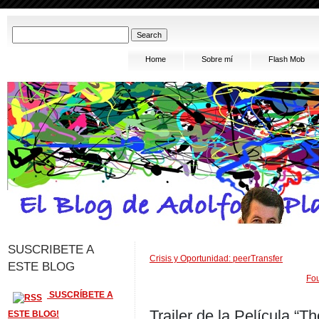
Home
Sobre mí
Flash Mob
SUSCRIBETE A
Crisis y Oportunidad: peerTransfer
ESTE BLOG
Fou
SUSCRÍBETE A
Trailer de la Película “
ESTE BLOG!