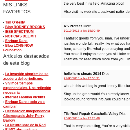
the very best in its field. Amazing blog!
MIS LINKS
FAVORITOS
Also visit my web site :: backyard patio ide
•
Tim O'Reilly
RS Protect
Dice:
•
Blog RODNEY BROOKS
10/10/2013 a las 15:00:49
•
IEEE SPECTRUM
•
NOTICIAS DEL MIT
Fantastic goods from you, man. I’ve unders
•
Enrique Dans
just too wonderful. I really like what you 
•
Blog LONG NOW
here, certainly like what you’re saying and
Foundation
You make it enjoyable and you still take ca
Artículos destacados
I cant wait to read much more from you. This
de este blog
hello hero cheats 2014
Dice:
•
La invasión algorítmica se
apodera del periodismo.
22/03/2014 a las 17:55:31
•
Vivimos tiempos
whoah this weblog is great i really like stu
exponenciales. Una reflexión
necesaria
Stay up the great work! You already know, 
•
Internet Fashion Victims
looking round for this info, you could help 
•
Enrique Dans: todo va a
cambiar
•
Declaracion Independencia
Tile Roof Repair Coachella Valley
Dice:
Ciberespacio John Perry
25/03/2014 a las 12:23:48
Barlow
•
La Neutralidad de la Red
That iis very interesting, You’re a very ski
•
El MIT abre toda su