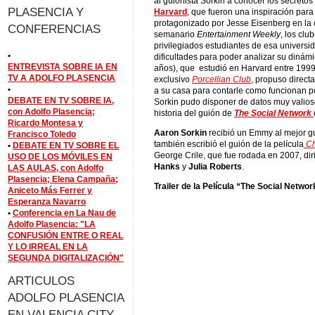
al guionista Sorkin a conocer los secretos
PLASENCIA Y
Harvard
, que fueron una inspiración par
protagonizado por Jesse Eisenberg en la c
CONFERENCIAS
semanario
Entertainment Weekly
, los cl
privilegiados estudiantes de esa universi
•
dificultades para poder analizar su dinámi
ENTREVISTA SOBRE IA EN
años), que estudió en Harvard entre 199
TV A ADOLFO PLASENCIA
exclusivo
Porcellian Club
, propuso direct
•
a su casa para contarle como funcionan po
DEBATE EN TV SOBRE IA,
Sorkin pudo disponer de datos muy valios
con Adolfo Plasencia;
historia del guión de
The Social Network
Ricardo Montesa y
Aaron Sorkin
recibió un Emmy al mejor g
Francisco Toledo
también escribió el guión de la película
Ch
•
DEBATE EN TV SOBRE EL
George Crile, que fue rodada en 2007, dir
USO DE LOS MÓVILES EN
Hanks
y
Julia Robert
s
.
LAS AULAS, con Adolfo
Plasencia; Elena Campaña;
Trailer de la Película “The Social Networ
Aniceto Más Ferrer y
Esperanza Navarro
•
Conferencia en La Nau de
Adolfo Plasencia: "LA
CONFUSIÓN ENTRE O REAL
Y LO IRREAL EN LA
SEGUNDA DIGITALIZACIÓN"
ARTICULOS
ADOLFO PLASENCIA
EN VALENCIA CITY