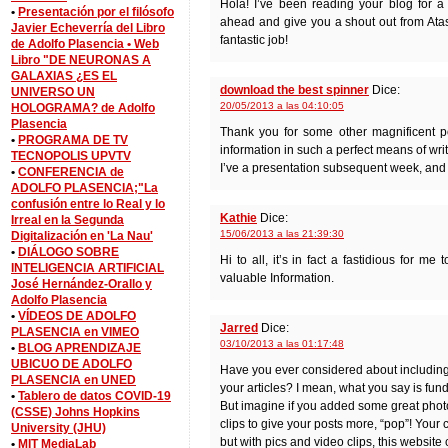
Hola! I’ve been reading your blog for a
•
Presentación por el filósofo
ahead and give you a shout out from Atas
Javier Echeverría del Libro
fantastic job!
de Adolfo Plasencia •
Web
Libro "DE NEURONAS A
GALAXIAS ¿ES EL
download the best spinner
Dice:
UNIVERSO UN
20/05/2013 a las 04:10:05
HOLOGRAMA? de Adolfo
Plasencia
Thank you for some other magnificent p
•
PROGRAMA DE TV
information in such a perfect means of wri
TECNOPOLIS UPVTV
I’ve a presentation subsequent week, and I
•
CONFERENCIA de
ADOLFO PLASENCIA;"La
confusión entre lo Real y lo
Kathie
Dice:
Irreal en la Segunda
15/06/2013 a las 21:39:30
Digitalización en 'La Nau'
•
DIÁLOGO SOBRE
Hi to all, it’s in fact a fastidious for me 
INTELIGENCIA ARTIFICIAL
valuable Information.
José Hernández-Orallo y
Adolfo Plasencia
•
VÍDEOS DE ADOLFO
Jarred
Dice:
PLASENCIA en VIMEO
03/10/2013 a las 01:17:48
•
BLOG APRENDIZAJE
UBICUO DE ADOLFO
Have you ever considered about including a
PLASENCIA en UNED
your articles? I mean, what you say is fu
•
Tablero de datos COVID-19
But imagine if you added some great phot
(CSSE) Johns Hopkins
clips to give your posts more, “pop”! Your 
University (JHU)
but with pics and video clips, this website 
•
MIT MediaLab