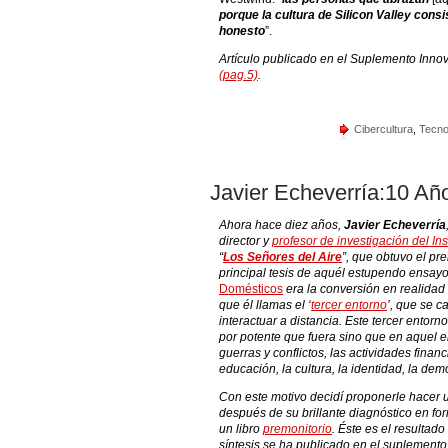
porque la cultura de Silicon Valley cons
honesto
”.
Artículo publicado en el Suplemento Inn
(pag.5)
.
Cibercultura
,
Tecno
Javier Echeverría:10 Año
Ahora hace diez años,
Javier Echeverría
director y
profesor de investigación del Ins
“
Los Señores del Aire
”, que obtuvo el pr
principal tesis de aquél estupendo ensayo,
Domésticos
era la conversión en realidad 
que él llamas el ‘
tercer entorno
’, que se c
interactuar a distancia. Este tercer entor
por potente que fuera sino que en aquel 
guerras y conflictos, las actividades financi
educación, la cultura, la identidad, la de
Con este motivo decidí proponerle hacer u
después de su brillante diagnóstico en f
un libro
premonitorio
. Éste es el resultad
síntesis se ha publicado en el suplement