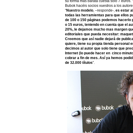
su forma mas barata cuesta sólo 7 euros.
Bubok hacéis socios vuestros a los auto
“
Nuestro modelo
, –responde-,
es estar a
todas las herramientas para que ellos p
de 100 o 150 páginas podemos hacerlo po
o 15 euros, teniendo en cuenta que el aut
20%, le dejamos mucho mas margen que e
editoriales que pueda necesitar: maquet
Creemos que así nadie dejará de publica
quiere, tiene su propia tienda personal
decimos al autor que solo tiene que preo
Internet (lo puede hacer en cinco minuto 
cobrar a fin de mes. Así ya hemos podid
de 32.000 títulos
”.