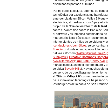
materializado la primera y mas paradigmá
diseminadas por todo el mundo.
Por mi parte, la lectura, además de conoc
tecnológica por excelencia, me ha reforza
emergencia de un Silicon Valley 2.0 que 
electrónica, el hardware, los
chips
y el sil
propio de la ‘
Era de los Efecto de la Red
sobre el ‘valle’ sino sobre la Bahía de Sa
el software y su inmensa combinatoria de
maquinaría física básica son las inmensa 
interior cientos de miles de servidores y,
‘conductores cibernéticos
, se concentran 
Francisco
, donde en muy pocos kilometro
nativas 2.0’ como
Twitter
(Bryant Street),
Sunnyvale)
,
Creative Commons Corpora
Av/California Av.)
;
You Tube
(Cherry Ave, 
marcas conocidas en el mundo entero y en
se ubica
Beverly Hills
). Hay muchos ejem
convencido de que, literalmente, en torno
el “
Silicon Valley 2.0
” consecuencia de que
de la innovación tecnológica ha pasado del
los márgenes de la bahía de San Francisc