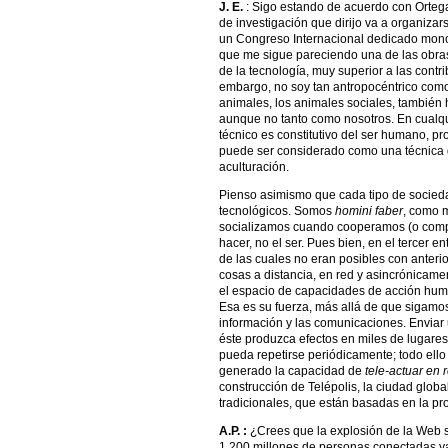
J. E.
: Sigo estando de acuerdo con Orteg
de investigación que dirijo va a organiz
un Congreso Internacional dedicado mon
que me sigue pareciendo una de las obras 
de la tecnología, muy superior a las cont
embargo, no soy tan antropocéntrico com
animales, los animales sociales, también 
aunque no tanto como nosotros. En cualqui
técnico es constitutivo del ser humano, p
puede ser considerado como una técnica 
aculturación.
Pienso asimismo que cada tipo de socieda
tecnológicos. Somos
homini faber
, como 
socializamos cuando cooperamos (o compe
hacer, no el ser. Pues bien, en el tercer
de las cuales no eran posibles con anteri
cosas a distancia, en red y asincrónicam
el espacio de capacidades de acción huma
Esa es su fuerza, más allá de que sigamo
información y las comunicaciones. Enviar u
éste produzca efectos en miles de lugares 
pueda repetirse periódicamente; todo ello 
generado la capacidad de
tele-actuar en 
construcción de Telépolis, la ciudad global
tradicionales, que están basadas en la pr
A.P. :
¿Crees que la explosión de la Web s
1.200 millones de personas conectadas ya