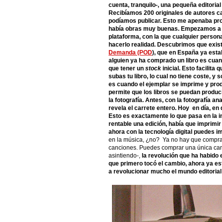
cuenta, tranquilo-, una pequeña editoria
Recibíamos 200 originales de autores c
podíamos publicar. Esto me apenaba pro
había obras muy buenas. Empezamos a 
plataforma, con la que cualquier persona
hacerlo realidad. Descubrimos que exist
Demanda (POD
), que en España ya esta
alguien ya ha comprado un libro es cuan
que tener un
stock
inicial. Esto facilit
subas tu libro, lo cual no tiene coste, y
es cuando el ejemplar se imprime y pro
permite que los libros se puedan produc
la fotografía. Antes, con la fotografía a
revela el carrete entero. Hoy en día, en 
Esto es exactamente lo que pasa en la im
rentable una edición, había que imprimi
ahora con la tecnología digital puedes im
en la música, ¿no? Ya no hay que comprar
canciones. Puedes comprar una única canc
asintiendo-,
la revolución que ha habido 
que primero tocó el cambio, ahora ya es
a revolucionar mucho el mundo editoria