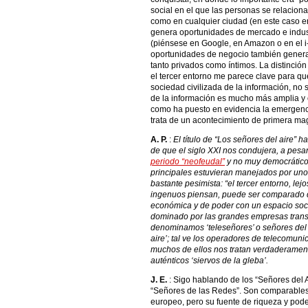
social en el que las personas se relacionar
como en cualquier ciudad (en este caso en 
genera oportunidades de mercado e indust
(piénsese en Google, en Amazon o en el 
oportunidades de negocio también genera á
tanto privados como íntimos. La distinción
el tercer entorno me parece clave para qu
sociedad civilizada de la información, no
de la información es mucho más amplia y 
como ha puesto en evidencia la emergenci
trata de un acontecimiento de primera mag
A. P.
:
El título de “Los señores del aire” h
de que el siglo XXI nos condujera, a pesa
periodo “neofeudal”
y no muy democrático,
principales estuvieran manejados por uno
bastante pesimista: “el tercer entorno, l
ingenuos piensan, puede ser comparado de
económica y de poder con un espacio soci
dominado por las grandes empresas transn
denominamos ‘teleseñores’ o señores del 
aire’; tal ve los operadores de telecomu
muchos de ellos nos tratan verdaderame
auténticos ‘siervos de la gleba’.
J. E.
: Sigo hablando de los “Señores del A
“Señores de las Redes”. Son comparables 
europeo, pero su fuente de riqueza y poder 