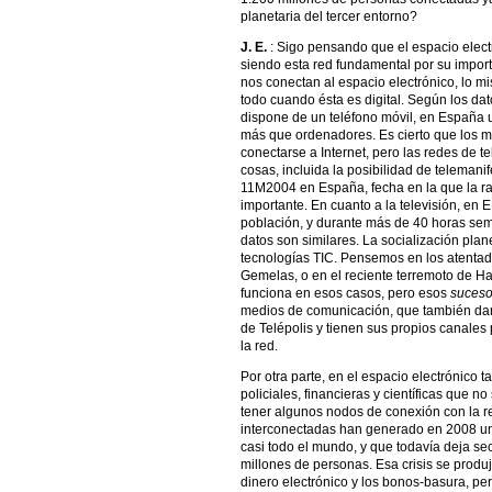
planetaria del tercer entorno?
J. E.
: Sigo pensando que el espacio elect
siendo esta red fundamental por su import
nos conectan al espacio electrónico, lo mi
todo cuando ésta es digital. Según los d
dispone de un teléfono móvil, en España
más que ordenadores. Es cierto que los 
conectarse a Internet, pero las redes de t
cosas, incluida la posibilidad de telema
11M2004 en España, fecha en la que la 
importante. En cuanto a la televisión, en
población, y durante más de 40 horas se
datos son similares. La socialización plan
tecnologías TIC. Pensemos en los atentados
Gemelas, o en el reciente terremoto de Hai
funciona en esos casos, pero esos
suceso
medios de comunicación, que también dan 
de Telépolis y tienen sus propios canales p
la red.
Por otra parte, en el espacio electrónico 
policiales, financieras y científicas que 
tener algunos nodos de conexión con la re
interconectadas han generado en 2008 una
casi todo el mundo, y que todavía deja se
millones de personas. Esa crisis se produj
dinero electrónico y los bonos-basura, per