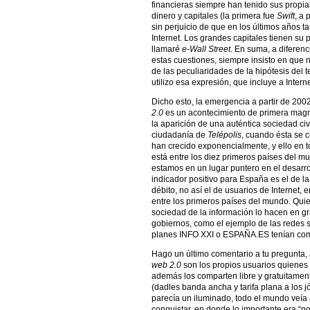
financieras siempre han tenido sus propia
dinero y capitales (la primera fue
Swift
, a 
sin perjuicio de que en los últimos años 
Internet. Los grandes capitales tienen su 
llamaré
e-Wall Street
. En suma, a diferen
estas cuestiones, siempre insisto en que n
de las peculiaridades de la hipótesis del 
utilizo esa expresión, que incluye a Intern
Dicho esto, la emergencia a partir de 200
2.0
es un acontecimiento de primera magni
la aparición de una auténtica sociedad civ
ciudadanía de
Telépolis
, cuando ésta se c
han crecido exponencialmente, y ello en t
está entre los diez primeros países del mu
estamos en un lugar puntero en el desarro
indicador positivo para España es el de la t
débito, no así el de usuarios de Internet
entre los primeros países del mundo. Quier
sociedad de la información lo hacen en g
gobiernos, como el ejemplo de las redes 
planes INFO XXI o ESPAÑA.ES tenían como
Hago un último comentario a tu pregunta,
web 2.0
son los propios usuarios quienes 
además los comparten libre y gratuitament
(dadles banda ancha y tarifa plana a los j
parecía un iluminado, todo el mundo veía
conquistar, en donde lo importante era “