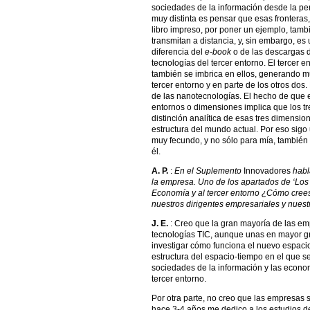
sociedades de la información desde la pers
muy distinta es pensar que esas fronteras
libro impreso, por poner un ejemplo, tamb
transmitan a distancia, y, sin embargo, es
diferencia del
e-book
o de las descargas d
tecnologías del tercer entorno. El tercer 
también se imbrica en ellos, generando m
tercer entorno y en parte de los otros dos.
de las nanotecnologías. El hecho de que
entornos o dimensiones implica que los tre
distinción analítica de esas tres dimensi
estructura del mundo actual. Por eso sigo 
muy fecundo, y no sólo para mía, también 
él.
A. P.
:
En el Suplemento
Innovadores
habl
la empresa. Uno de los apartados de ‘Los s
Economía y al tercer entorno ¿Cómo cree
nuestros dirigentes empresariales y nues
J. E.
: Creo que la gran mayoría de las e
tecnologías TIC, aunque unas en mayor g
investigar cómo funciona el nuevo espacio
estructura del espacio-tiempo en el que s
sociedades de la información y las econo
tercer entorno.
Por otra parte, no creo que las empresas
hace 3-4 años me dedico a los estudios de 