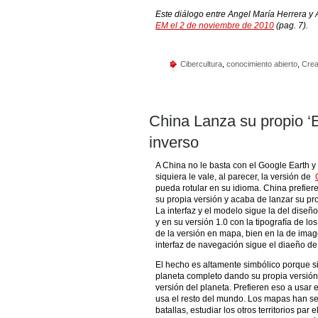
Este diálogo entre Angel María Herrera y
EM el 2 de noviembre de 2010
(pag. 7).
Cibercultura
,
conocimiento abierto
,
Cre
China Lanza su propio ‘
inverso
A China no le basta con el Google Earth
siquiera le vale, al parecer, la versión de
pueda rotular en su idioma. China prefier
su propia versión y acaba de lanzar su p
La interfaz y el modelo sigue la del dis
y en su versión 1.0 con la tipografía de l
de la versión en mapa, bien en la de imag
interfaz de navegación sigue el diaeño d
El hecho es altamente simbólico porque si
planeta completo dando su propia versió
versión del planeta. Prefieren eso a usar
usa el resto del mundo. Los mapas han ser
batallas, estudiar los otros territorios pa