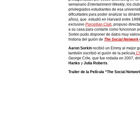
semanario
Entertainment Weekly
, los cl
privilegiados estudiantes de esa universi
dificultades para poder analizar su dinámi
años), que estudió en Harvard entre 199
exclusivo
Porcellian Club
, propuso direct
a su casa para contarle como funcionan po
Sorkin pudo disponer de datos muy valios
historia del guión de
The Social Network
Aaron Sorkin
recibió un Emmy al mejor g
también escribió el guión de la película
Ch
George Crile, que fue rodada en 2007, dir
Hanks
y
Julia Robert
s
.
Trailer de la Película “The Social Networ