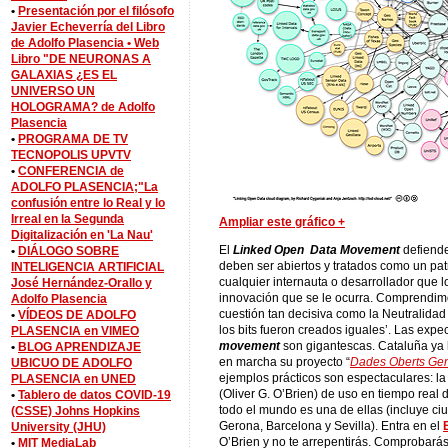
•
Presentación por el filósofo
Javier Echeverría del Libro
de Adolfo Plasencia •
Web
Libro "DE NEURONAS A
GALAXIAS ¿ES EL
UNIVERSO UN
HOLOGRAMA? de Adolfo
Plasencia
•
PROGRAMA DE TV
TECNOPOLIS UPVTV
•
CONFERENCIA de
ADOLFO PLASENCIA;"La
confusión entre lo Real y lo
Irreal en la Segunda
Ampliar este gráfico +
Digitalización en 'La Nau'
El
Linked
Open Data Movement
defiende
•
DIÁLOGO SOBRE
deben ser abiertos y tratados como un pat
INTELIGENCIA ARTIFICIAL
cualquier internauta o desarrollador que l
José Hernández-Orallo y
innovación que se le ocurra. Comprendim
Adolfo Plasencia
cuestión tan decisiva como la Neutralidad 
•
VÍDEOS DE ADOLFO
los bits fueron creados iguales’. Las expe
PLASENCIA en VIMEO
movement
son gigantescas. Cataluña ya 
•
BLOG APRENDIZAJE
en marcha su proyecto “
Dades Oberts Ge
UBICUO DE ADOLFO
ejemplos prácticos son espectaculares: la
PLASENCIA en UNED
(Oliver G. O’Brien) de uso en tiempo real 
•
Tablero de datos COVID-19
todo el mundo es una de ellas (incluye c
(CSSE) Johns Hopkins
Gerona, Barcelona y Sevilla). Entra en el
University (JHU)
O’Brien y no te arrepentirás. Comprobará
•
MIT MediaLab