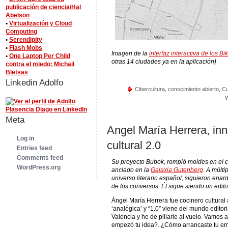
publicación de ciencia/Hal
Abelson
•
Virtualización y Cloud
Computing
•
Serendipity
•
Flash Mobs
Imagen de la
interfaz interactiva de los 
•
One Laptop Per Child
otras 14 ciudades ya en la aplicación)
contra el miedo: Michail
Bletsas
Linkedin Adolfo
Cibercultura
,
conocimiento abierto
,
Cu
W
Meta
Angel María Herrera, in
Log in
cultural 2.0
Entries feed
Comments feed
Su proyecto Bubok, rompió moldes en el 
WordPress.org
anclado en la
Galaxia Gutenberg
. A múlt
universo literario español, siguieron enar
de los conversos. Él sigue siendo un editor
Ángel María Herrera fue cocinero cultural a
‘analógica’ y “1.0” viene del mundo edito
Valencia y he de pillarle al vuelo. Vamos
empezó tu idea?. ¿Cómo arrancaste tu e