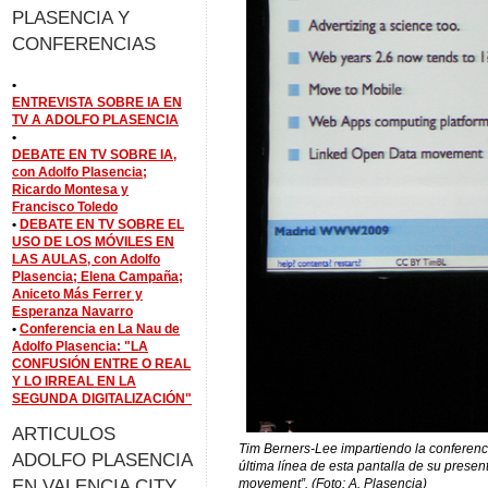
PLASENCIA Y
CONFERENCIAS
•
ENTREVISTA SOBRE IA EN
TV A ADOLFO PLASENCIA
•
DEBATE EN TV SOBRE IA,
con Adolfo Plasencia;
Ricardo Montesa y
Francisco Toledo
•
DEBATE EN TV SOBRE EL
USO DE LOS MÓVILES EN
LAS AULAS, con Adolfo
Plasencia; Elena Campaña;
Aniceto Más Ferrer y
Esperanza Navarro
•
Conferencia en La Nau de
Adolfo Plasencia: "LA
CONFUSIÓN ENTRE O REAL
Y LO IRREAL EN LA
SEGUNDA DIGITALIZACIÓN"
ARTICULOS
Tim Berners-Lee impartiendo la conferen
ADOLFO PLASENCIA
última línea de esta pantalla de su prese
EN VALENCIA CITY
movement”. (Foto: A. Plasencia)