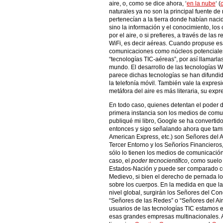
aire, o, como se dice ahora, ‘
en la nube
‘ (
naturales ya no son la principal fuente de 
pertenecían a la tierra donde habían nacid
sino la información y el conocimiento, los 
por el aire, o si prefieres, a través de la
WiFi, es decir aéreas. Cuando propuse es
comunicaciones como núcleos potenciales 
“tecnologías TIC-aéreas”, por así llamarl
mundo. El desarrollo de las tecnologías 
parece dichas tecnologías se han difundi
la telefonía móvil. También vale la expres
metáfora del aire es más literaria, su exp
En todo caso, quienes detentan el poder de
primera instancia son los medios de comu
publiqué mi libro, Google se ha convertido
entonces y sigo señalando ahora que tambi
American Express, etc.) son Señores del Ai
Tercer Entorno y los Señoríos Financieros,
sólo lo tienen los medios de comunicación
caso, el
poder tecnocientífico
, como suelo 
Estados-Nación y puede ser comparado co
Medievo, si bien el derecho de pernada l
sobre los cuerpos. En la medida en que l
nivel global, surgirán los Señores del Co
“Señores de las Redes” o “Señores del Air
usuarios de las tecnologías TIC estamos 
esas grandes empresas multinacionales. A 