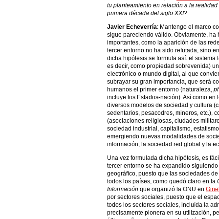
tu planteamiento en relación a la realidad
primera década del siglo XXI?
Javier Echeverría
: Mantengo el marco c
sigue pareciendo válido. Obviamente, h
importantes, como la aparición de las rede
tercer entorno no ha sido refutada, sino e
dicha hipótesis se formula así: el sistem
es decir, como propiedad sobrevenida) un
electrónico o mundo digital, al que convie
subrayar su gran importancia, que será co
humanos el primer entorno (naturaleza,
p
incluye los Estados-nación). Así como en 
diversos modelos de sociedad y cultura (
sedentarios, pesacodres, mineros, etc.), 
(asociaciones religiosas, ciudades militar
sociedad industrial, capitalismo, estatismo
emergiendo nuevas modalidades de socie
información, la sociedad red global y la 
Una vez formulada dicha hipótesis, es fáci
tercer entorno se ha expandido siguiendo t
geográfico, puesto que las sociedades de 
todos los países, como quedó claro en la
Información
que organizó la ONU en
Gine
por sectores sociales, puesto que el espac
todos los sectores sociales, incluída la ad
precisamente pionera en su utilización, 