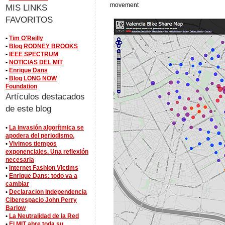
movement
MIS LINKS
FAVORITOS
•
Tim O'Reilly
•
Blog RODNEY BROOKS
•
IEEE SPECTRUM
•
NOTICIAS DEL MIT
•
Enrique Dans
•
Blog LONG NOW
Foundation
Artículos destacados
de este blog
•
La invasión algorítmica se
apodera del periodismo.
•
Vivimos tiempos
exponenciales. Una reflexión
necesaria
•
Internet Fashion Victims
•
Enrique Dans: todo va a
cambiar
•
Declaracion Independencia
Ciberespacio John Perry
Barlow
•
La Neutralidad de la Red
•
El MIT abre toda su