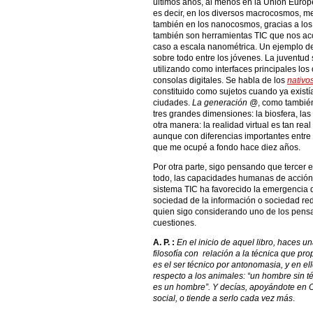
últimos años, al menos en la Unión Europea
es decir, en los diversos macrocosmos, 
también en los nanocosmos, gracias a los
también son herramientas TIC que nos acc
caso a escala nanométrica. Un ejemplo des
sobre todo entre los jóvenes. La juventud
utilizando como interfaces principales los
consolas digitales. Se habla de los
nativos
constituido como sujetos cuando ya existí
ciudades.
La generación @
, como tambié
tres grandes dimensiones: la biosfera, las
otra manera: la realidad virtual es tan real 
aunque con diferencias importantes entre 
que me ocupé a fondo hace diez años.
Por otra parte, sigo pensando que tercer 
todo, las capacidades humanas de acción. 
sistema TIC ha favorecido la emergencia
sociedad de la información o sociedad red
quien sigo considerando uno de los pensa
cuestiones.
A. P. :
En el inicio de aquel libro, haces u
filosofía con relación a la técnica que p
es el ser técnico por antonomasia, y en el
respecto a los animales: “un hombre sin té
es un hombre”. Y decías, apoyándote en Or
social, o tiende a serlo cada vez más
.