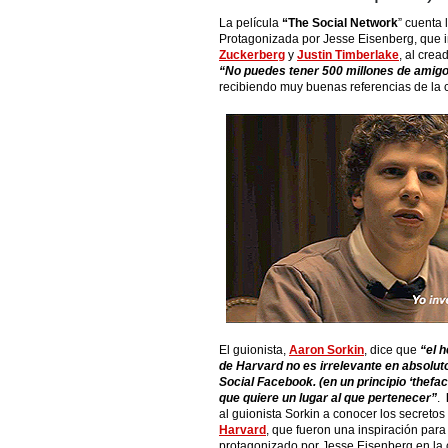
La película
“The Social Network
” cuenta 
Protagonizada por Jesse Eisenberg, que i
Zuckerberg
y
Justin Timberlake
, al crea
“No puedes tener 500 millones de amig
recibiendo muy buenas referencias de la c
El guionista,
Aaron Sorkin
, dice que
“el 
de Harvard no es irrelevante en absoluto
Social Facebook. (en un principio ‘thefac
que quiere un lugar al que pertenecer”
.
al guionista Sorkin a conocer los secretos
Harvard
, que fueron una inspiración par
protagonizado por Jesse Eisenberg en la c