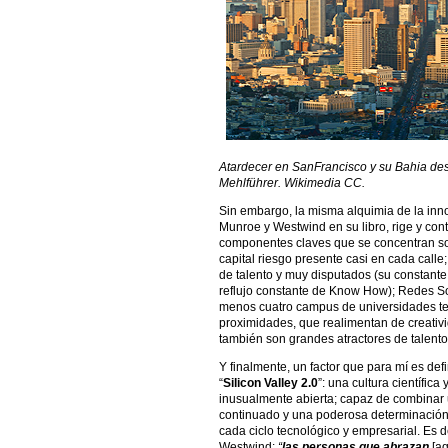
Atardecer en SanFrancisco y su Bahia des
Mehlführer. Wikimedia CC.
Sin embargo, la misma alquimia de la inno
Munroe y Westwind en su libro, rige y cont
componentes claves que se concentran s
capital riesgo presente casi en cada calle
de talento y muy disputados (su constant
reflujo constante de Know How); Redes 
menos cuatro campus de universidades tec
proximidades, que realimentan de creativid
también son grandes atractores de talento
Y finalmente, un factor que para mí es def
“
Silicon Valley 2.0
”: una cultura científic
inusualmente abierta; capaz de combinar 
continuado y una poderosa determinación p
cada ciclo tecnológico y empresarial. Es 
Westwind:
“
las personas que abrazan
[aq