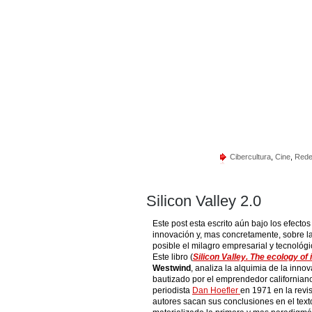
Cibercultura
,
Cine
,
Rede
Silicon Valley 2.0
Este post esta escrito aún bajo los efectos
innovación y, mas concretamente, sobre l
posible el milagro empresarial y tecnológ
Este libro (
Silicon Valley. The ecology of
Westwind
, analiza la alquimia de la innov
bautizado por el emprendedor californian
periodista
Dan Hoefler
en 1971 en la rev
autores sacan sus conclusiones en el text