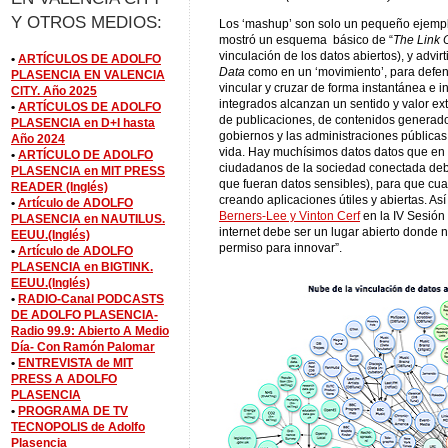
Y OTROS MEDIOS:
Los ‘mashup’ son solo un pequeño ejemplo
mostró un esquema básico de “
The Link 
vinculación de los datos abiertos), y advi
•
ARTÍCULOS DE ADOLFO
Data
como en un ‘movimiento’, para defen
PLASENCIA EN VALENCIA
vincular y cruzar de forma instantánea e i
CITY. Año 2025
integrados alcanzan un sentido y valor ex
•
ARTÍCULOS DE ADOLFO
de publicaciones, de contenidos generado
PLASENCIA en D+I hasta
gobiernos y las administraciones públicas
Año 2024
vida. Hay muchísimos datos datos que en r
•
ARTÍCULO DE ADOLFO
ciudadanos de la sociedad conectada debe
PLASENCIA en MIT PRESS
que fueran datos sensibles), para que cu
READER (Inglés)
creando aplicaciones útiles y abiertas. As
•
Artículo de ADOLFO
Berners-Lee y Vinton Cerf
en la IV Sesión
PLASENCIA en NAUTILUS.
internet debe ser un lugar abierto donde 
EEUU.(Inglés)
permiso para innovar”.
•
Artículo de ADOLFO
PLASENCIA en BIGTINK.
EEUU.(Inglés)
•
RADIO-Canal PODCASTS
DE ADOLFO PLASENCIA-
Radio 99.9: Abierto A Medio
Día- Con Ramón Palomar
•
ENTREVISTA de MIT
PRESS A ADOLFO
PLASENCIA
•
PROGRAMA DE TV
TECNOPOLIS de Adolfo
Plasencia