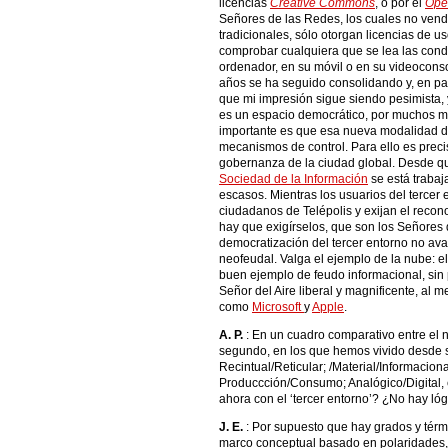
licencias
Creative Commons
, o por el
Ope
Señores de las Redes, los cuales no vend
tradicionales, sólo otorgan licencias de u
comprobar cualquiera que se lea las cond
ordenador, en su móvil o en su videocons
años se ha seguido consolidando y, en part
que mi impresión sigue siendo pesimista, 
es un espacio democrático, por muchos mi
importante es que esa nueva modalidad de 
mecanismos de control. Para ello es precis
gobernanza de la ciudad global. Desde q
Sociedad de la Información
se está trabaj
escasos. Mientras los usuarios del tercer
ciudadanos de Telépolis y exijan el recon
hay que exigírselos, que son los Señores 
democratización del tercer entorno no av
neofeudal. Valga el ejemplo de la nube: e
buen ejemplo de feudo informacional, sin 
Señor del Aire liberal y magnificente, al 
como
Microsoft
y
Apple
.
A. P.
: En un cuadro comparativo entre el nu
segundo, en los que hemos vivido desde s
Recintual/Reticular; /Material/Informacional
Produccción/Consumo; Analógico/Digital, 
ahora con el ‘tercer entorno’? ¿No hay ló
J. E.
: Por supuesto que hay grados y tér
marco conceptual basado en polaridades, c