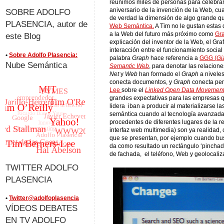
reunimos miles de personas para celebra
aniversario de la invención de la Web, c
SOBRE ADOLFO
de verdad la dimensión de algo grande qu
PLASENCIA, autor de
Web Semántica.
A Tim no le gustan estas 
a la Web del futuro más próximo como
Gra
este Blog
explicación del inventor de la Web, el Gra
interacción entre el funcionamiento social
•
Sobre Adolfo Plasencia:
palabra
Graph
hace referencia a
GGG (
Gi
Nube Semántica
Semantic Web
, para denotar las relacion
Net
y
Web
han formado el
Graph
a niveles
conecta documentos, y
Graph
conecta per
Lee
sobre el
Linked
Open Data Movemen
grandes expectativas para las empresas 
lidera iban a producir al materializarse 
semántica cuando al tecnología avanzada 
procedentes de diferentes lugares de la 
interfaz web multimedia) son ya realidad,
que se presentan, por ejemplo cuando b
da como resultado un rectángulo ‘pinchad
de fachada, el teléfono, Web y geolocaliz
TWITTER ADOLFO
PLASENCIA
•
Twitter@adolfoplasencia
VÍDEOS DEBATES
EN TV ADOLFO