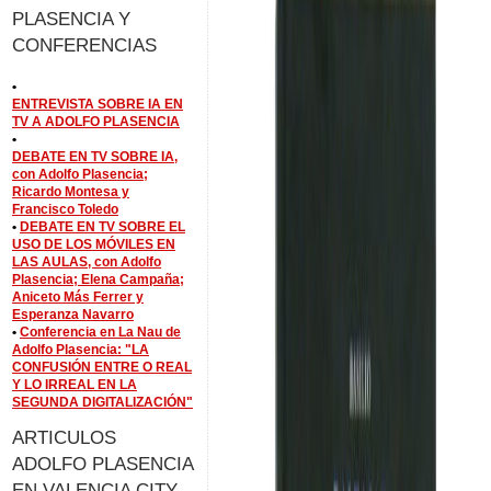
PLASENCIA Y
CONFERENCIAS
•
ENTREVISTA SOBRE IA EN
TV A ADOLFO PLASENCIA
•
DEBATE EN TV SOBRE IA,
con Adolfo Plasencia;
Ricardo Montesa y
Francisco Toledo
•
DEBATE EN TV SOBRE EL
USO DE LOS MÓVILES EN
LAS AULAS, con Adolfo
Plasencia; Elena Campaña;
Aniceto Más Ferrer y
Esperanza Navarro
•
Conferencia en La Nau de
Adolfo Plasencia: "LA
CONFUSIÓN ENTRE O REAL
Y LO IRREAL EN LA
SEGUNDA DIGITALIZACIÓN"
ARTICULOS
ADOLFO PLASENCIA
EN VALENCIA CITY