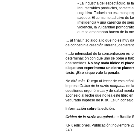
«La industria del espectáculo, la f
innumerables productos, somete a l
cognitiva. Todavía no estamos pre
saqueo. El consumo adictivo de l
inteligencia y una carencia de sens
violencia, la vulgaridad pornográf
que se amontonan hacen de la me
… al final, hizo algo a lo que no es muy d
de concebir la creación literaria, declaran
«…la intensidad de la concentración es lo
determinación con que uno se pone a traba
dos sentidos.
No hay nada lúdico ni place
sí que uno experimenta un cierto place
texto
.
¡Eso sí que vale la pena!
».
No diré más. Ruego al lector de esta cróni
impreso
Crítica de la razón maquinal
en l
cuestiones ergonómicas y de salud mental,
aconsejo al lector que no lea este libro e
verjurado impreso de KRK. Es un consejo
Información sobre la edición:
Crítica de la razón maquinal,
de
Basilio 
KRK ediciones. Publicación: noviembre 
240.