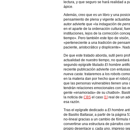
lectura, y que seguro se hará realidad a p
ápice.
Además, creo que es un libro y una posici
pensamiento de plena y vigente actualidad
autor advierte que «la indagación de
pens
en el aparte de la ordenación cultural, fue
instituciones, lejos de la corrección conce
tiempo». Pero también este tipo de visión
«perteneciente a una tradición de pensami
paciente, aristocrático y displicente». Na
De que este tratado aborda, sutil pero p
actualidad de nuestro tiempo, no quedará 
segundo epígrafe titulado
El hombre artific
reciente publicación advierte con entus
nueva casta
: trataremos a los robots com
en la materia dan por hecho que el robot 
que las personas vulnerables tienen una 
tendrán relaciones emocionales con las ent
gente «enamorada» de su
chatbot
». Basi
la noticia de
CBS
el caso
[
1
]
real de un ad
esa razón.
Tras el epígrafe dedicado a
El hombre artif
de Basilio Baltasar, a partir de la págin
no-lineal gracias a un cambio de fórmula n
convertirse una estructura de párrafos c
propio desenlace y, cada uno, impreso se