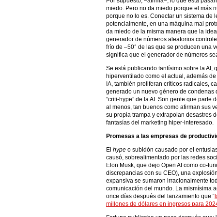
Por supuesto, –afirma–, lo que está pasa
miedo. Pero no da miedo porque el más nu
porque no lo es. Conectar un sistema de le
potencialmente, en una máquina mal proteg
da miedo de la misma manera que la idea
generador de números aleatorios controle 
frío de –50° de las que se producen una v
significa que el generador de números se
Se está publicando tantísimo sobre la AI
hiperventilado como el actual, además de 
IA, también proliferan críticos radicales, ca
generado un nuevo género de condenas de 
“criti-hype” de la AI. Son gente que parte
al menos, tan buenos como afirman sus ve
su propia trampa y extrapolan desastres de
fantasías del marketing hiper-interesado.
Promesas a las empresas de productivi
El
hype
o subidón causado por el entusias
causó, sobrealimentado por las redes soci
Elon Musk, que dejo Open AI como co-fund
discrepancias con su CEO), una explosión
expansiva se sumaron irracionalmente to
comunicación del mundo. La mismísima ag
once días después del lanzamiento que “
millones de dólares en ingresos para 202