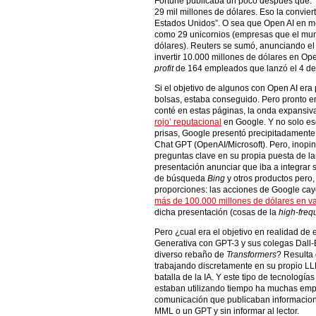
Fortune publicaba un poco después que: 
29 mil millones de dólares. Eso la convie
Estados Unidos”. O sea que Open AI en me
como 29 unicornios (empresas que el mund
dólares). Reuters se sumó, anunciando el 
invertir 10.000 millones de dólares en Op
profit
de 164 empleados que lanzó el 4 de
Si el objetivo de algunos con Open AI era
bolsas, estaba conseguido. Pero pronto e
conté en estas páginas, la onda expansiva
rojo’ reputacional
en Google. Y no solo es
prisas, Google presentó precipitadament
Chat GPT (OpenAI/Microsoft). Pero, inop
preguntas clave en su propia puesta de l
presentación anunciar que iba a integrar 
de búsqueda
Bing
y otros productos pero,
proporciones: las acciones de Google ca
más de 100.000 millones de dólares en v
dicha presentación (cosas de la
high-freq
Pero ¿cual era el objetivo en realidad de 
Generativa con GPT-3 y sus colegas Dall-E
diverso rebaño de
Transformers
? Resulta
trabajando discretamente en su propio LL
batalla de la IA. Y este tipo de tecnolog
estaban utilizando tiempo ha muchas em
comunicación que publicaban informacione
MML o un GPT y sin informar al lector.