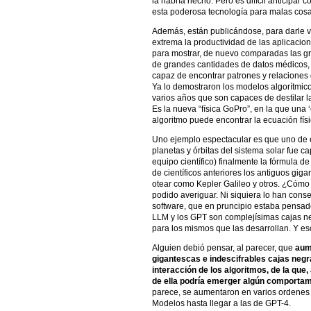
la habría hecho. Pero es difícil anticipar
esta poderosa tecnología para malas cosa
Además, están publicándose, para darle vi
extrema la productividad de las aplicacion
para mostrar, de nuevo comparadas las g
de grandes cantidades de datos médicos, y
capaz de encontrar patrones y relaciones q
Ya lo demostraron los modelos algorítmic
varios años que son capaces de destilar las
Es la nueva “física GoPro”, en la que una
algoritmo puede encontrar la ecuación fís
Uno ejemplo espectacular es que uno de 
planetas y órbitas del sistema solar fue ca
equipo científico) finalmente la fórmula d
de científicos anteriores los antiguos gig
otear como Kepler Galileo y otros. ¿Cómo 
podido averiguar. Ni siquiera lo han cons
software, que en pruncipio estaba pensad
LLM y los GPT son complejísimas cajas neg
para los mismos que las desarrollan. Y es
Alguien debió pensar, al parecer, que
aum
gigantescas e indescifrables cajas negra
interacción de los algoritmos, de la que, 
de ella podría emerger algún comportami
parece, se aumentaron en varios ordenes
Modelos hasta llegar a las de GPT-4.