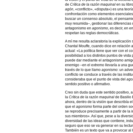
de
Crítica de la razón maquinal
en su libro
agón
, «conflicto», «disputa») es una teoría
confrontación como elementos esenciales 
buscar un consenso absoluto, el pensam
muy resumida–, gestionar las diferencias 
antagonismo en
agonismo
, es decir, en 
respetan las reglas democráticas.
A mí me resulta aclaratoria la explicació
Chantal Mouffe, cuando dice en relación al
actual: «La política tiene que ver con el co
posibilidad a los distintos puntos de vista
puede dar mediante el antagonismo amig
enemigo –en el extremo llevaría a una guer
través de lo que llamo
agonismo
: un adve
conflicto se conduce a través de las inst
consideraba que el punto de vista del
ago
sentido positivo o afirmativo.
Creo sin duda que este sentido positivo, 
la
Crítica de la razón maquinal
de Basilio 
ahora, dentro de la visión que describía 
que el
agonismo
forma parte del orden soc
se reproduce precisamente a partir de la 
sus miembros». Así que, pese a la diversi
diversidad de las ideas que contiene, indu
seguro que eso se va generar en su lectura
También es un texto que va a provocar al 