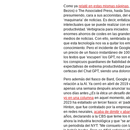
Como ya
relaté en estas mismas páginas
Bezos) o The Associated Press, hasta Sou
presumiendo, cara a sus accionistas, del
‘maquinaria’ de noticias. Es decir, enfati
intelectuales que se puede realizar con 
productividad. Verbigracia para iniciados
enormes ahorros de costes en las grande
medios de noticias. Con ello, sembrada qu
que esta tecnología nos va a quitar los e
conocimiento. Pero el incidente de Googl
un precio de un fiasco instantáneo de 10
los textos que ‘escupen’ los GPT, no son 
los conspicuos guardianes de fiabilidad de 
expectativas de extrema productividad p
certezas del Chat GPT, siendo una doloros
Pero además del fiasco de Bard, Google 
relación a la AI. Ya cerró en abril de 2019 
apenas una semana después anunciar su c
unos días antes
¿Es la ética un desafío 
yo en una columna
en aquel momento, abr
2023 ha estallado un tercer fiasco: el ‘padr
Hinton, que fue contratado por la empresa 
en redes neurales,
acaba de dimitir y ab
años, declarando a la CBS que teme los ri
ahora la industria tecnológica y que “se a
un periodista del NYT: “Me consuelo con l