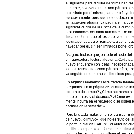
el siguiente para facilitar de forma natural
adelante, o volver atrás. Cada párrafo sep
recordado por sí mismo, cada uno fluye 
sucesivamente, pero que no obedecen ni 
tematización alguna. La página en la que
significativa cita de la
Crítica de la razón 
profundidades del alma humana». De ahí e
lineal de forma que el resto del volumen s
lectura por cualquier párrafo y, a continu
navegar por él, sin ser limitados por el or
Aseguro incluso que, en todo el resto del
enriquecedora lectura aleatoria. Cada pá
nuevo encuentro con ideas insospechadas
todo si, reitero, tras cada párrafo leído, –
va seguido de una pausa silenciosa para p
En algunos momentos este tratado también
preguntas. En la página 86, el autor se i
corriente de tiempo? ¿Cómo acercarse a l
entre el antes, y el después? ¿Cómo evitar
mente incurra en el recuerdo o se disperse
escinda en la fantasía?».
Pero la citada mutación en el transcurrir d
de nuevo, lo intuyo–, que no es fruto del a
la parte inicial en Colliure –el autor no c
del libro compuesto de forma tan distinta d
separados es la que constituye el núcleo 