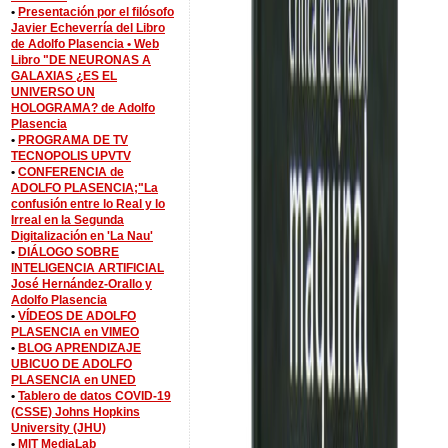
•
Presentación por el filósofo
Javier Echeverría del Libro
de Adolfo Plasencia •
Web
Libro "DE NEURONAS A
GALAXIAS ¿ES EL
UNIVERSO UN
HOLOGRAMA? de Adolfo
Plasencia
•
PROGRAMA DE TV
TECNOPOLIS UPVTV
•
CONFERENCIA de
ADOLFO PLASENCIA;"La
confusión entre lo Real y lo
Irreal en la Segunda
Digitalización en 'La Nau'
•
DIÁLOGO SOBRE
INTELIGENCIA ARTIFICIAL
José Hernández-Orallo y
Adolfo Plasencia
•
VÍDEOS DE ADOLFO
PLASENCIA en VIMEO
•
BLOG APRENDIZAJE
UBICUO DE ADOLFO
PLASENCIA en UNED
•
Tablero de datos COVID-19
(CSSE) Johns Hopkins
University (JHU)
•
MIT MediaLab