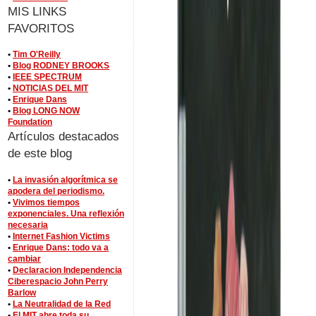
MIS LINKS
FAVORITOS
•
Tim O'Reilly
•
Blog RODNEY BROOKS
•
IEEE SPECTRUM
•
NOTICIAS DEL MIT
•
Enrique Dans
•
Blog LONG NOW
Foundation
Artículos destacados
de este blog
•
La invasión algorítmica se
apodera del periodismo.
•
Vivimos tiempos
exponenciales. Una reflexión
necesaria
•
Internet Fashion Victims
•
Enrique Dans: todo va a
cambiar
•
Declaracion Independencia
Ciberespacio John Perry
Barlow
•
La Neutralidad de la Red
•
El MIT abre toda su