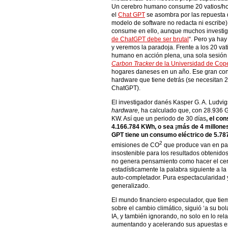
Un cerebro humano consume 20 vatios/ho
el
Chat GPT
se asombra por las repuesta q
modelo de software no redacta ni escribe)
consume en ello, aunque muchos investig
de ChatGPT debe ser brutal
“. Pero ya ha
y veremos la paradoja. Frente a los 20 va
humano en acción plena, una sola sesión
Carbon Tracker
de la Universidad de Co
hogares daneses en un año. Ese gran co
hardware que tiene detrás (se necesitan 
ChatGPT).
El investigador danés Kasper G. A. Ludvigs
hardware,
ha calculado que, con 28.936 GP
KW. Así que un periodo de 30 días
, el co
4.166.784 KWh, o sea ¡más de 4 millones 
GPT tiene un consumo eléctrico de 5.787
2
emisiones de CO
que produce van en par
insostenible para los resultados obtenid
no genera pensamiento como hacer el ce
estadísticamente la palabra siguiente a l
auto-completador. Pura espectacularidad 
generalizado.
El mundo financiero especulador, que tiem
sobre el cambio climático, siguió ‘a su bo
IA, y también ignorando, no solo en lo rela
aumentando y acelerando sus apuestas e