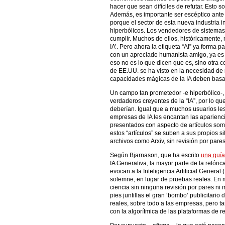
hacer que sean difíciles de refutar. Esto so
Además, es importante ser escéptico ante 
porque el sector de esta nueva industria 
hiperbólicos. Los vendedores de sistema
cumplir. Muchos de ellos, históricamente, 
IA’. Pero ahora la etiqueta “AI” ya forma p
con un apreciado humanista amigo, ya es 
eso no es lo que dicen que es, sino otra c
de EE.UU. se ha visto en la necesidad de 
capacidades mágicas de la IA deben basa
Un campo tan prometedor -e hiperbólico-, 
verdaderos creyentes de la “IA”, por lo qu
deberían. Igual que a muchos usuarios les
empresas de IA les encantan las apariencias
presentados con aspecto de artículos som
estos “artículos” se suben a sus propios s
archivos como Arxiv, sin revisión por par
Según Bjarnason, que ha escrito
una guía
IA Generativa, la mayor parte de la retór
evocan a la Inteligencia Artificial General
solemne, en lugar de pruebas reales. En 
ciencia sin ninguna revisión por pares ni 
pies juntillas el gran ‘bombo’ publicitario
reales, sobre todo a las empresas, pero 
con la algorítmica de las plataformas de r