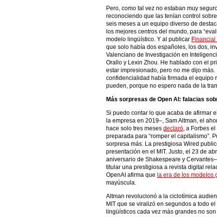
Pero, como tal vez no estaban muy seguro
reconociendo que las tenían control sobre
seis meses a un equipo diverso de destacad
los mejores centros del mundo, para “eval
modelo lingüístico. Y al publicar
Financial
que solo había dos españoles, los dos, inve
Valenciano de Investigación en Inteligenc
Orallo y Lexin Zhou. He hablado con el p
estar impresionado, pero no me dijo más. 
confidencialidad había firmada el equipo 
pueden, porque no espero nada de la tran
Más sorpresas de Open AI: falacias sobr
Si puedo contar lo que acaba de afirmar 
la empresa en 2019–, Sam Altman, el aho
hace solo tres meses
declaró
, a Forbes e
preparada para “romper el capitalismo”. 
sorpresa más. La prestigiosa Wired publi
presentación en el MIT. Justo, el 23 de abri
aniversario de Shakespeare y Cervantes–,
titular una prestigiosa a revista digital r
OpenAI afirma que
la era de los modelos 
mayúscula.
Altman revolucionó a la ciclotímica audienc
MIT que se viralizó en segundos a todo e
lingüísticos cada vez más grandes no son e