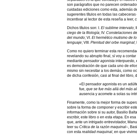
son parágrafos que no parecen ordenado
cuidadas ediciones como esta, además de 
sugerentes títulos en todas las cabeceras
incentivar al lector de esta reseña a leer, c
Dichos títulos son: I.
El sublime intervalo
; I
ciego de la filología
; IV.
Constelaciones de
del mundo
; VI.
El hermético mutismo de lo
lenguaje
; VIII.
Plenitud del orbe marginal
;
Como no quiero terminar esta recomendac
revelando su abrupto final, sí voy a contar
mediante
pensador agonista
interpuesto, 
es demostración de que cada uno de ellos en
mismo sin necesitar a los demás, como ocu
de dicha confesión, casi al final del libro, d
«El pensador agonista es un adúlte
fue,
que se fue más allá del más al
ausencia y acomete a solas su intri
Finamente, como la mejor forma de superar
sobre la forma de componer y escribir este
información sobre si su autor, Basilio Bal
escribir, este libro o en esta etapa. En e
que, ante un intrigado entrevistador, Manu
leer su
Crítica de la razón maquinal–
, Bas
con esta
realidad maquinal
, en que vivimo