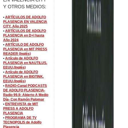
Y OTROS MEDIOS:
•
ARTÍCULOS DE ADOLFO
PLASENCIA EN VALENCIA
CITY. Año 2025
•
ARTÍCULOS DE ADOLFO
PLASENCIA en D+I hasta
Año 2024
•
ARTÍCULO DE ADOLFO
PLASENCIA en MIT PRESS
READER (Inglés)
•
Artículo de ADOLFO
PLASENCIA en NAUTILUS.
EEUU.(Inglés)
•
Artículo de ADOLFO
PLASENCIA en BIGTINK.
EEUU.(Inglés)
•
RADIO-Canal PODCASTS
DE ADOLFO PLASENCIA-
Radio 99.9: Abierto A Medio
Día- Con Ramón Palomar
•
ENTREVISTA de MIT
PRESS A ADOLFO
PLASENCIA
•
PROGRAMA DE TV
TECNOPOLIS de Adolfo
Plasencia