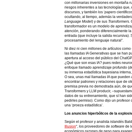
con millonarias inversiones en montaña r
riesgos inherentes a las tecnologías que,
discursos, y también los ‘
papers
científic
ocultando, al tiempo, además la verdadera
Language Model
) y de sus
Transformer
s. 
transformador es un modelo de aprendiza
atención, ponderando diferencialmente la 
entrada (que incluye la salida recursiva).
procesamiento del lenguaje natural”.
Ni diez ni cien millones de artículos como
las llamadas IA Generativas que se han pu
apertura al acceso del público del ChatG
¿Qué que son esas IA? pues redes neuronal
enfoque llamado aprendizaje profundo (
d
su inmensa estadística bayesiana interna
O sea, unas mal llamadas IA que pueden 
encontrar patrones y relaciones que de otr
premisa previa no demostrada aún, de qu
Transformers y LLM producir, –supuestamen
datos de su entrenamiento, que sí han si
pedirles permiso). Como dijo un profesor 
una ‘proeza estadística’.
Los anuncios hiperbólicos de la explosiv
Según el profesor y analista islandés Baldu
Illusion
“, los proveedores de
software
de I
económicos razones de peso para exagera