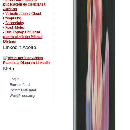
publicación de ciencia/Hal
Abelson
•
Virtualización y Cloud
Computing
•
Serendipity
•
Flash Mobs
•
One Laptop Per Child
contra el miedo: Michail
Bletsas
Linkedin Adolfo
Meta
Log in
Entries feed
Comments feed
WordPress.org