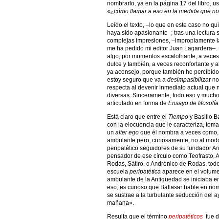
nombrarlo, ya en la página 17 del libro, 
«
¿cómo llamar a eso en la medida que no
Leído el texto, –lo que en este caso no qu
haya sido apasionante–; tras una lectura 
complejas impresiones, –impropiamente l
me ha pedido mi editor Juan Lagardera–. 
algo, por momentos escalofriante, a veces d
dulce y también, a veces reconfortante y 
ya aconsejo, porque también he percibido q
estoy seguro que va a
desimpasibiliza
r n
respecta al devenir inmediato actual que
diversas. Sinceramente, todo eso y much
articulado en forma de
Ensayo de filosofía
Está claro que entre el
Tiempo
y Basilio B
con la elocuencia que le caracteriza, toma
un
alter ego
que él nombra a veces como, 
ambulante pero, curiosamente, no al modo 
peripatético seguidores de su fundador Ari
pensador de ese círculo como Teofrasto,
Rodas, Sátiro, o Andrónico de Rodas, tod
escuela
peripatética
aparece en el volumen
ambulante de la Antigüedad se iniciaba en
eso, es curioso que Baltasar hable en nom
se sustrae a la turbulante seducción del ay
mañana».
Resulta que el término
peripatéticos
fue d