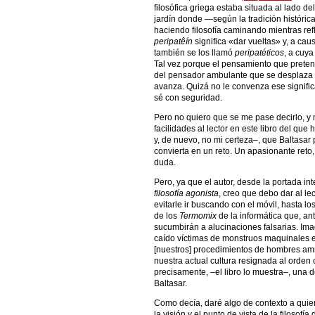
filosófica griega estaba situada al lado de
jardín donde —según la tradición históric
haciendo filosofía caminando mientras ref
peripatêín
significa «dar vueltas» y, a caus
también se los llamó
peripatéticos
, a cuy
Tal vez porque el pensamiento que pretend
del pensador ambulante que se desplaza 
avanza. Quizá no le convenza ese signific
sé con seguridad.
Pero no quiero que se me pase decirlo, y
facilidades al lector en este libro del qu
y, de nuevo, no mi certeza–, que Baltasar 
convierta en un reto. Un apasionante reto
duda.
Pero, ya que el autor, desde la portada int
filosofía agonista
, creo que debo dar al le
evitarle ir buscando con el móvil, hasta l
de los
Termomix
de la informática que, an
sucumbirán a alucinaciones falsarias. Im
caído víctimas de monstruos maquinales e
[nuestros] procedimientos de hombres am
nuestra actual cultura resignada al orden 
precisamente, –el libro lo muestra–, una d
Baltasar.
Como decía, daré algo de contexto a quien
la visión y el punto de vista de la filosofí