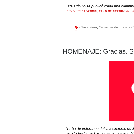
Este artículo se publicó como una column
del diario El Mundo, el 10 de octubre de 
Cibercultura
,
Comercio electrónico
,
C
HOMENAJE: Gracias, 
Acabo de enterarme del fallecimiento de
pero todos lo medios confirman lo peor, N