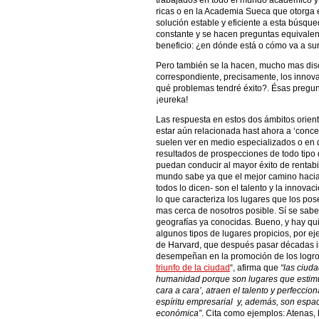
trabajados en todo el mundo académico y 
ricas o en la Academia Sueca que otorga e
solución estable y eficiente a esta búsqu
constante y se hacen preguntas equivalen
beneficio: ¿en dónde está o cómo va a sur
Pero también se la hacen, mucho mas disc
correspondiente, precisamente, los innov
qué problemas tendré éxito?. Ésas pregunt
¡eureka!
Las respuesta en estos dos ámbitos orient
estar aún relacionada hast ahora a ‘concep
suelen ver en medio especializados o en d
resultados de prospecciones de todo tipo 
puedan conducir al mayor éxito de rentab
mundo sabe ya que el mejor camino hacia 
todos lo dicen- son el talento y la innova
lo que caracteriza los lugares que los p
mas cerca de nosotros posible. Sí se sab
geografías ya conocidas. Bueno, y hay qu
algunos tipos de lugares propicios, por e
de Harvard, que después pasar décadas i
desempeñan en la promoción de los logro
triunfo de la ciudad
“, afirma que
“las ciud
humanidad porque son lugares que estimula
cara a cara’, atraen el talento y perfeccio
espíritu empresarial y, además, son espac
económica”
. Cita como ejemplos: Atenas,