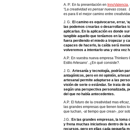
A. P.: En tu presentación en
InnoValencia
,
“La creatividad es pensar nuevas cosas. 
es para tí el mejor camino entre creativid
J. G.:
El camino es equivocarse, errar, ‘a
las podemos crearlas o desarrollarlas to
aplicarlas. En la aplicación es donde s
tangible aquello que teníamos en la cab
fuera perdiendo el miedo a tropezar y 
capaces de hacerlo, la caída será menor
volveremos a intentarlo una y otra vez h
A.P.: En vuestra nueva empresa Thinkers Co
Estilo Artesano’. ¿En qué consiste?.
J. G.:
Artesanía y tecnología, podrían par
antagónicos, pero en mi opinión, artesan
artesanal permite adaptarse a las perso
visión de serie o estándar. Se trata de
según una perspectiva personalizada, po
del que no había antecedentes.
A.P.: El futuro de la creatividad mas efica
las grandes empresas que tienen todos l
que luchan, -al tiempo que crean-, por sob
J.G.:
En las grandes empresas, la toma 
y frena muchas iniciativas dentro de la
recursos, pero en ellas cada pequeña m