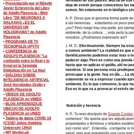
heredado de sus padres. Mucha de esa i
•
Presentación por el filósofo
deja de existir porque conocemos las 
Javier Echeverría del Libro
somos. No solamente en lo biológico sin
de Adolfo Plasencia •
Web
Libro "DE NEURONAS A
A. P.: Dices que el genoma forma parte de
GALAXIAS ¿ES EL
a las herencias… estaríamos un poco pred
UNIVERSO UN
¿no? Pero luego hay una parte, por ejemp
HOLOGRAMA? de Adolfo
ambiente, de la cultura…; esta sería la p
Plasencia
nosotros. ¿Podríamos expresarlo así?
•
PROGRAMA DE TV
J. M. O.:
Efectivamente. Siempre ha esta
TECNOPOLIS UPVTV
o somos ambiente? La realidad es que so
•
CONFERENCIA de
Genéticamente podemos estar mas o me
ADOLFO PLASENCIA;"La
padecer algo. Pero es como una pistola 
confusión entre lo Real y lo
hasta que no aplicas el gatillo, ahí no 
Irreal en la Segunda
nosotros. Si una persona esta predispue
Digitalización en 'La Nau'
preocupar a la gente hoy en día…. La ob
•
DIÁLOGO SOBRE
solamente se va a expresar cuando apreta
INTELIGENCIA ARTIFICIAL
ambiente. Es lo que comemos, lo que ha
José Hernández-Orallo y
Eso es lo que va a provocar el estrés del 
Adolfo Plasencia
•
VÍDEOS DE ADOLFO
PLASENCIA en VIMEO
•
BLOG APRENDIZAJE
Nutrición y herencia
UBICUO DE ADOLFO
PLASENCIA en UNED
A. P.: Tu eres discípulo de
Grande Covián
•
Tablero de datos COVID-19
comemos”. No quería que les adjudicaremos
(CSSE) Johns Hopkins
propiedades o términos y virtudes esotéric
University (JHU)
son como son”. Entendía, -corrígeme si m
•
MIT MediaLab
salud, mas que arreglando una cosa que s