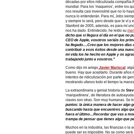
décadas por ellos ridiculizada compañía A
mundial. Para los ‘maqueros’, entre los q
nos resulta casi inverosímil que no lo ha
nunca lo entenderán. Para mí, Jobs siemp
y siempre lo será, pero desde que le ví y
Stanford de 2005, además, es para mí uno
nos ha dado. Entristecido, he leído su
men
dicho que si llegara el día en el que n
CEO de Apple, vosotros seriáis los pri
ha llegado….Creo que los mejores días d
contribuir a esos éxitos desde una nue
mi vida los he hecho en Apple y os agra
trabajando junto a vosotros.”
Como dijo mi amigo
Javier Mariscal
: alg
bueno. Hay que aceptarlo. Durante años 
intentos de ridiculización por parte de g
mostrando ufanos todo el tiempo la manza
La extraordinaria y genial historia de
Stev
‘marquetinera’, de literatura de autoayud
claves son otras. Son muy humanas. Se tr
puntos: la única manera de hacer algo g
buscando hasta que encuentres algo que 
fuera el último…Recordar que vas a mori
trampa de pensar que tienes algo que pe
Muchos en la industria, las finanzas o l
puede ser es imposible. No se como será l