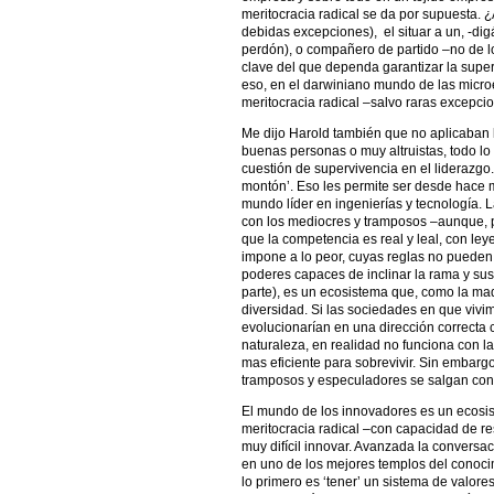
meritocracia radical se da por supuesta. ¿
debidas excepciones), el situar a un, -di
perdón), o compañero de partido –no de lo
clave del que dependa garantizar la supe
eso, en el darwiniano mundo de las micr
meritocracia radical –salvo raras excepci
Me dijo Harold también que no aplicaban l
buenas personas o muy altruistas, todo lo 
cuestión de supervivencia en el liderazgo.
montón’. Eso les permite ser desde hace me
mundo líder en ingenierías y tecnología. L
con los mediocres y tramposos –aunque, p
que la competencia es real y leal, con le
impone a lo peor, cuyas reglas no pueden
poderes capaces de inclinar la rama y sus 
parte), es un ecosistema que, como la ma
diversidad. Si las sociedades en que viv
evolucionarían en una dirección correcta 
naturaleza, en realidad no funciona con la
mas eficiente para sobrevivir. Sin embarg
tramposos y especuladores se salgan con l
El mundo de los innovadores es un ecosi
meritocracia radical –con capacidad de res
muy difícil innovar. Avanzada la conversa
en uno de los mejores templos del conocim
lo primero es ‘tener’ un sistema de valor