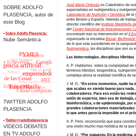
José María Ordovás
es Catedrático de nut
SOBRE ADOLFO
especialistas en nutrigenética y nutrigen
PLASENCIA, autor de
Laboratorio de Nutrición y Genética
de la
entre Boston y España. Además de trabaja
este Blog
director científico del
Instituto Madrileño
del
Centro Nacional de Investigaciones C
•
Sobre Adolfo Plasencia:
encontrado tras su intervención en el
II E
Nube Semántica
organizado la iniciativa
Bioval, BioRegió
de lo que esta sucediendo en la vanguard
Nutrigenética
, las disciplinas que son su 
Las biotecnologías, disciplinas híbridas
A. P.: Hablemos sobre la complejidad de 
términos híbridos: biogenética, nutrigenóm
compleja ahora la realidad científica de la
J. M. O.:
“En estos momentos, nadie ha de
que acabas es siendo bueno para nada. 
colaboradores. Para eso están las redes
unión de expertos, bien sea de biología, 
TWITTER ADOLFO
bioinformática, o de epidemiología, por
PLASENCIA
grandes colaboraciones materializadas
lo que antes parecía imposible en el pró
•
Twitter@adolfoplasencia
A. P.: Pero, reconocerás que para coordi
VÍDEOS DEBATES
una visión mucho mas holística de la que 
EN TV ADOLFO
J. M. O.:
“Por supuesto. En la medicina,