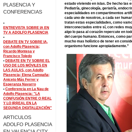
estado viviendo en islas. De hecho las 
PLASENCIA Y
Pediatría, ginecología, geriatría, endoc
CONFERENCIAS
especialidades en compartimentos artific
cada uno de nosotros, a cada ser human
tratan estas especialidades, como vamo
•
interconectados entre sí, con redes muy
ENTREVISTA SOBRE IA EN
algo lo pasa al corazón repercute en t
TV A ADOLFO PLASENCIA
del cuerpo humano. Entonces, como part
•
mucho mas holístico de tener en consid
DEBATE EN TV SOBRE IA,
organismo funcione apropiadamente.”
con Adolfo Plasencia;
Ricardo Montesa y
Francisco Toledo
•
DEBATE EN TV SOBRE EL
USO DE LOS MÓVILES EN
LAS AULAS, con Adolfo
Plasencia; Elena Campaña;
Aniceto Más Ferrer y
Esperanza Navarro
•
Conferencia en La Nau de
Adolfo Plasencia: "LA
CONFUSIÓN ENTRE O REAL
Y LO IRREAL EN LA
SEGUNDA DIGITALIZACIÓN"
ARTICULOS
ADOLFO PLASENCIA
EN VALENCIA CITY