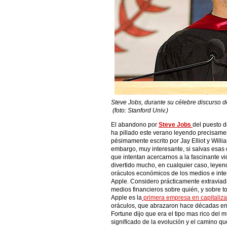
Steve Jobs, durante su célebre discurso d
(foto: Stanford Univ.)
El abandono por
Steve Jobs
del puesto 
ha pillado este verano leyendo precisament
pésimamente escrito por Jay Elliot y Willi
embargo, muy interesante, si salvas esas 
que intentan acercarnos a la fascinante vi
divertido mucho, en cualquier caso, leyen
oráculos económicos de los medios e inter
Apple. Considero prácticamente extraviad
medios financieros sobre quién, y sobre t
Apple es la
primera empresa en capitaliz
oráculos, que abrazaron hace décadas en
Fortune dijo que era el tipo mas rico del 
significado de la evolución y el camino qu