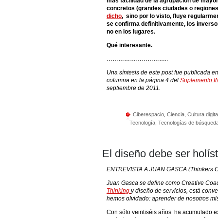
mas facilidad de la agrupación de mayo
concretos (grandes ciudades o regiones
dicho
, sino por lo visto, fluye regularme
se confirma definitivamente, los inverso
no en los lugares.
Qué interesante.
…………………………..
Una síntesis de este post fue publicada en 
columna en la página 4 del
Suplemento
septiembre de 2011.
Ciberespacio
,
Ciencia
,
Cultura digita
Tecnología
,
Tecnologías de búsqued
El diseño debe ser holíst
ENTREVISTA A JUAN GASCA (Thinkers C
Juan Gasca se define como Creative Coac
Thinking
y diseño de servicios, está con
hemos olvidado: aprender de nosotros mi
Con sólo veintiséis años ha acumulado exp