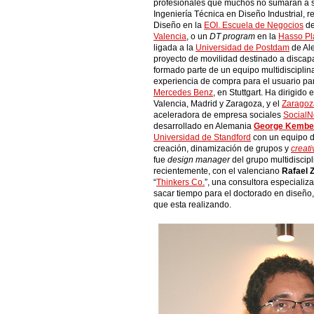
profesionales que muchos no sumarán a s
Ingeniería Técnica en Diseño Industrial, r
Diseño en la
EOI. Escuela de Negocios
de
Valencia
, o un
DT program
en la
Hasso Pla
ligada a la
Universidad de Postdam
de Al
proyecto de movilidad destinado a discap
formado parte de un equipo multidisciplin
experiencia de compra para el usuario pa
Mercedes Benz
, en Stuttgart. Ha dirigido 
Valencia, Madrid y Zaragoza, y el
Zaragoz
aceleradora de empresa sociales
SocialN
desarrollado en Alemania
George Kembe
Universidad de Standford
con un equipo d
creación, dinamización de grupos y
creat
fue
design manager
del grupo multidiscip
recientemente, con el valenciano
Rafael 
“
Thinkers Co.
”, una consultora especializ
sacar tiempo para el doctorado en diseño, 
que esta realizando.