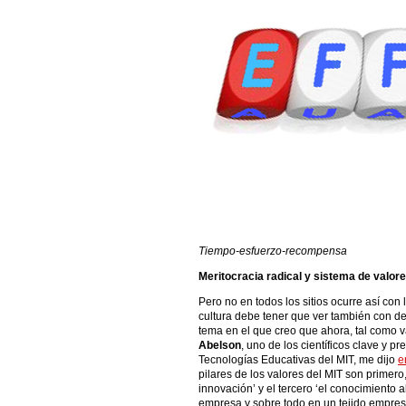
Tiempo-esfuerzo-recompensa
Meritocracia radical y sistema de valor
Pero no en todos los sitios ocurre así con 
cultura debe tener que ver también con d
tema en el que creo que ahora, tal como 
Abelson
, uno de los científicos clave y p
Tecnologías Educativas del MIT, me dijo
e
pilares de los valores del MIT son primero,
innovación’ y el tercero ‘el conocimiento ab
empresa y sobre todo en un tejido empres