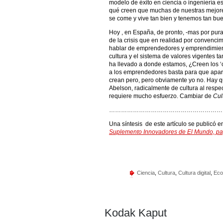
modelo de éxito en ciencia o ingeniería es
qué creen que muchas de nuestras mejores
se come y vive tan bien y tenemos tan bu
Hoy , en España, de pronto, -mas por pura
de la crisis que en realidad por convenci
hablar de emprendedores y emprendimient
cultura y el sistema de valores vigentes t
ha llevado a donde estamos, ¿Creen los 
a los emprendedores basta para que apare
crean pero, pero obviamente yo no. Hay q
Abelson, radicalmente de cultura al respec
requiere mucho esfuerzo. Cambiar de
Cul
…………………………………………………
Una síntesis de este artículo se publicó 
Suplemento Innovadores de El Mundo, pa
Ciencia
,
Cultura
,
Cultura digital
,
Eco
Kodak Kaput