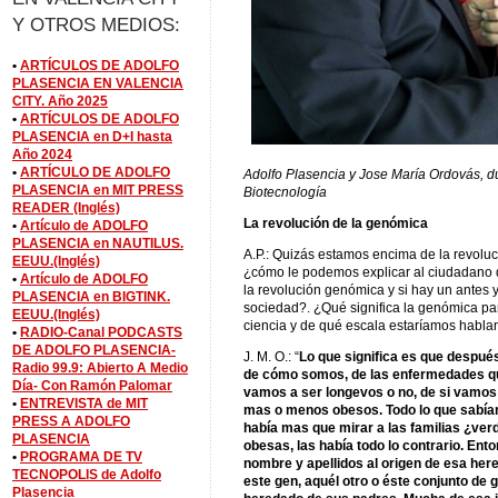
Y OTROS MEDIOS:
•
ARTÍCULOS DE ADOLFO
PLASENCIA EN VALENCIA
CITY. Año 2025
•
ARTÍCULOS DE ADOLFO
PLASENCIA en D+I hasta
Año 2024
•
ARTÍCULO DE ADOLFO
Adolfo Plasencia y Jose María Ordovás, du
PLASENCIA en MIT PRESS
Biotecnología
READER (Inglés)
La revolución de la genómica
•
Artículo de ADOLFO
PLASENCIA en NAUTILUS.
A.P.: Quizás estamos encima de la revolu
EEUU.(Inglés)
¿cómo le podemos explicar al ciudadano de
•
Artículo de ADOLFO
la revolución genómica y si hay un antes
PLASENCIA en BIGTINK.
sociedad?. ¿Qué significa la genómica par
EEUU.(Inglés)
ciencia y de qué escala estaríamos habl
•
RADIO-Canal PODCASTS
DE ADOLFO PLASENCIA-
J. M. O.: “
Lo que significa es que despu
Radio 99.9: Abierto A Medio
de cómo somos, de las enfermedades que
Día- Con Ramón Palomar
vamos a ser longevos o no, de si vamos 
•
ENTREVISTA de MIT
mas o menos obesos. Todo lo que sabíam
PRESS A ADOLFO
había mas que mirar a las familias ¿ver
PLASENCIA
obesas, las había todo lo contrario. Ent
•
PROGRAMA DE TV
nombre y apellidos al origen de esa her
TECNOPOLIS de Adolfo
este gen, aquél otro o éste conjunto de 
Plasencia