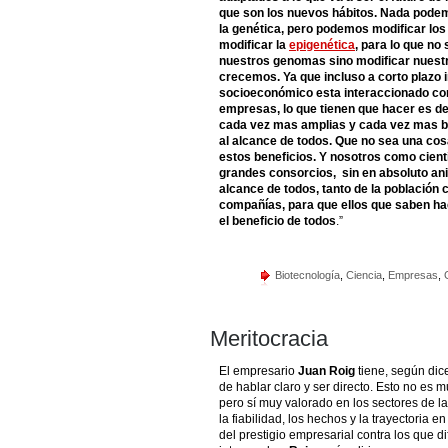
que son los nuevos hábitos. Nada podem
la genética, pero podemos modificar lo
modificar la
epigenética
, para lo que no
nuestros genomas sino modificar nuestr
crecemos. Ya que incluso a corto plazo 
socioeconómico esta interaccionado co
empresas, lo que tienen que hacer es de
cada vez mas amplias y cada vez mas b
al alcance de todos. Que no sea una cosa
estos beneficios. Y nosotros como cient
grandes consorcios, sin en absoluto an
alcance de todos, tanto de la población
compañías, para que ellos que saben ha
el beneficio de todos
.”
Biotecnología
,
Ciencia
,
Empresas
,
Meritocracia
El empresario
Juan Roig
tiene, según dic
de hablar claro y ser directo. Esto no es
pero sí muy valorado en los sectores de 
la fiabilidad, los hechos y la trayectoria 
del prestigio empresarial contra los que d