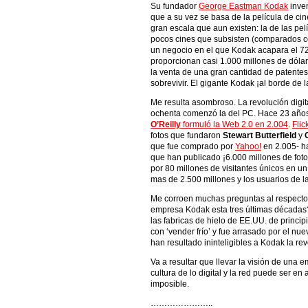
Su fundador
George Eastman Kodak
inven
que a su vez se basa de la película de ci
gran escala que aun existen: la de las pe
pocos cines que subsisten (comparados co
un negocio en el que Kodak acapara el 7
proporcionan casi 1.000 millones de dólar
la venta de una gran cantidad de patentes
sobrevivir. El gigante Kodak ¡al borde de 
Me resulta asombroso. La revolución digita
ochenta comenzó la del PC. Hace 23 año
O’Reilly
formuló la Web 2.0 en 2.004
.
Flic
fotos que fundaron
Stewart Butterfield
y
que fue comprado por
Yahoo!
en 2.005- ha
que han publicado ¡6.000 millones de fotog
por 80 millones de visitantes únicos en u
mas de 2.500 millones y los usuarios de l
Me corroen muchas preguntas al respect
empresa Kodak esta tres últimas décadas?
las fabricas de hielo de EE.UU. de princip
con ‘vender frío’ y fue arrasado por el nue
han resultado ininteligibles a Kodak la revo
Va a resultar que llevar la visión de una e
cultura de lo digital y la red puede ser e
imposible.
…………………..