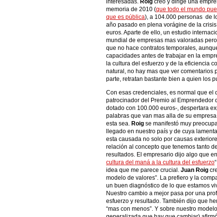
interesadas.
Roig
creó y dirige una empre
memoria de 2010 (
que todo el mundo pued
que es pública
), a 104.000 personas de l
año pasado en plena vorágine de la crisis,
euros. Aparte de ello, un estudio internaci
mundial de empresas mas valoradas pero
que no hace contratos temporales, aunque
capacidades antes de trabajar en la empr
la cultura del esfuerzo y de la eficiencia
natural, no hay mas que ver comentarios pa
parte, retratan bastante bien a quien los p
Con esas credenciales, es normal que el 
patrocinador del Premio al Emprendedor 
dotado con 100.000 euros-, despertara e
palabras que van mas alla de su empresa 
esta sea.
Roig
se manifestó muy preocupad
llegado en nuestro país y de cuya lamenta
esta causada no solo por causas exteriore
relación al concepto que tenemos tanto de
resultados. El empresario dijo algo que ens
cultura del maná a la cultura del esfuerzo
idea que me parece crucial.
Juan Roig
cre
modelo de valores”. La prefiero y la comp
un buen diagnóstico de lo que estamos viv
Nuestro cambio a mejor pasa por una prof
esfuerzo y resultado. También dijo que he
“mas con menos”. Y sobre nuestro modelo
generalizada que hay que cambiar) afirm