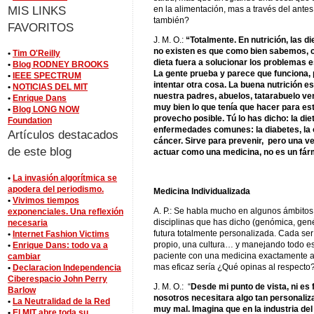
MIS LINKS
en la alimentación, mas a través del ante
también?
FAVORITOS
J. M. O.:
“Totalmente. En nutrición, las d
no existen es que como bien sabemos, cad
•
Tim O'Reilly
dieta fuera a solucionar los problemas 
•
Blog RODNEY BROOKS
La gente prueba y parece que funciona, p
•
IEEE SPECTRUM
intentar otra cosa. La buena nutrición e
•
NOTICIAS DEL MIT
nuestra padres, abuelos, tatarabuelo v
•
Enrique Dans
muy bien lo que tenía que hacer para es
•
Blog LONG NOW
provecho posible. Tú lo has dicho: la d
Foundation
enfermedades comunes: la diabetes, la o
Artículos destacados
cáncer. Sirve para prevenir, pero una v
de este blog
actuar como una medicina, no es un fá
•
La invasión algorítmica se
apodera del periodismo.
Medicina Individualizada
•
Vivimos tiempos
A. P.: Se habla mucho en algunos ámbitos 
exponenciales. Una reflexión
disciplinas que has dicho (genómica, gené
necesaria
futura totalmente personalizada. Cada se
•
Internet Fashion Victims
propio, una cultura… y manejando todo eso
•
Enrique Dans: todo va a
paciente con una medicina exactamente a
cambiar
mas eficaz sería ¿Qué opinas al respect
•
Declaracion Independencia
Ciberespacio John Perry
J. M. O.: “
Desde mi punto de vista, ni es 
Barlow
nosotros necesitara algo tan personaliza
•
La Neutralidad de la Red
muy mal. Imagina que en la industria de
•
El MIT abre toda su