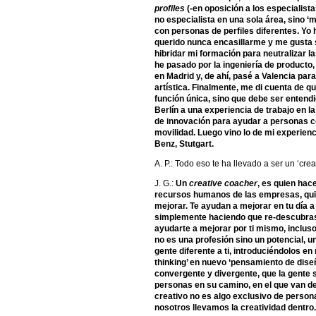
profiles
(-en oposición a los especialist
no especialista en una sola área, sino 
con personas de perfiles diferentes. Yo
querido nunca encasillarme y me gusta s
hibridar mi formación para neutralizar l
he pasado por la ingeniería de producto
en Madrid y, de ahí, pasé a Valencia pa
artística. Finalmente, me di cuenta de q
función única, sino que debe ser entend
Berlín a una experiencia de trabajo en 
de innovación para ayudar a personas 
movilidad. Luego vino lo de mi experien
Benz, Stutgart.
A. P.: Todo eso te ha llevado a ser un ‘cr
J. G.:
Un
creative coacher
, es quien hace
recursos humanos de las empresas, qui
mejorar. Te ayudan a mejorar en tu día a
simplemente haciendo que re-descubras l
ayudarte a mejorar por ti mismo, inclus
no es una profesión sino un potencial, 
gente diferente a ti, introduciéndolos en
thinking’ en nuevo ‘pensamiento de dis
convergente y divergente, que la gente
personas en su camino, en el que van d
creativo no es algo exclusivo de person
nosotros llevamos la creatividad dentro.