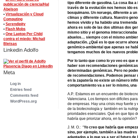
tipo diferente de gasolina. La cosa iba a
publicación de ciencia/Hal
través de la evolución nos hemos ido es
Abelson
bosquimano. Un noruego, diferente a un 
•
Virtualización y Cloud
climas y diferente cultura. Nuestro gen
Computing
hemos vivido y ha habido una tremenda p
•
Serendipity
ahora es solo de las dos ultimas dos gen
•
Flash Mobs
mismo sitio y el genoma interaccionaba 
•
One Laptop Per Child
abuelos… siempre con el mismo ambient
contra el miedo: Michail
adaptación. ¿Qué es lo que ocurre ahor
Bletsas
genómico-ambiental que apenas se habí
Linkedin Adolfo
tengamos muchos de los nuevos probl
Por lo tanto que como lo yo veo es que e
haber son recomendaciones genómicas 
determinadas genómicas. Pero no podemo
Meta
de recomendaciones. Podemos pensar m
en la zapatería no existe un número infini
Log in
comportamiento va a ser lo mismo, una c
Entries feed
A.P.: Estamos en un encuentro de biotecn
Comments feed
Valenciana. Los tiempos son difíciles para
WordPress.org
de empresas. Hay una crisis muy fuerte y e
de la biotecnología y también en la nutri
prioridades esenciales. Qué en que tipo 
habría que priorizar ahora, en tu opinión?
J. M. O.: “
Yo creo que habría que empezar
sino, por ejemplo, también a las madres
adaptados a lo que va a ser el futuro de